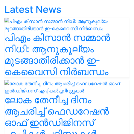
Latest News
പിഎം കിസാൻ സമ്മാൻ
നിധി: ആനുകൂല്യം
മുടങ്ങാതിരിക്കാൻ ഇ-
കെവൈസി നിർബന്ധം
ലോക തേനീച്ച ദിനം
ആചരിച്ച് ഫെഡറേഷൻ
ഓഫ് ഇൻഡിജിനസ്
എപ്പികൾച്ചറിസ്റ്റുകൾ