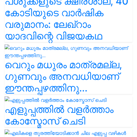
പശുക്കളുടെ ക്ഷീരശാല, 40
കോടിയുടെ വാർഷിക
വരുമാനം: ലേഖ്‌റാം
യാദവിന്റെ വിജയകഥ
വെറും മധുരം മാത്രമല്ല,
ഗുണവും അനവധിയാണ്
ഈന്തപ്പഴത്തിനു...
എളുപ്പത്തിൽ വളർത്താം
കോസ്മോസ് ചെടി