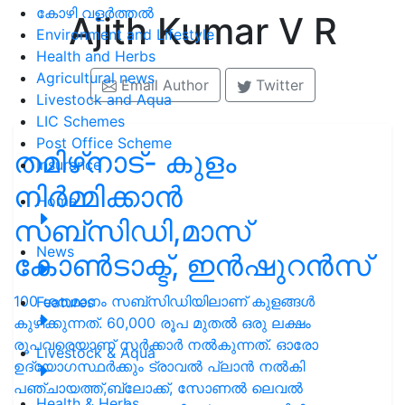
കോഴി വളർത്തൽ
Ajith Kumar V R
Environment and Lifestyle
Health and Herbs
Agricultural news
Email Author
Twitter
Livestock and Aqua
LIC Schemes
Post Office Scheme
തമിഴ്‌നാട്- കുളം
Insurance
നിര്‍മ്മിക്കാന്‍
Home
സബ്‌സിഡി,മാസ്
News
കോണ്‍ടാക്ട്, ഇന്‍ഷുറന്‍സ്
100 ശതമാനം സബ്‌സിഡിയിലാണ് കുളങ്ങള്‍
Features
കുഴിക്കുന്നത്. 60,000 രൂപ മുതല്‍ ഒരു ലക്ഷം
രൂപവരെയാണ് സര്‍ക്കാര്‍ നല്‍കുന്നത്. ഓരോ
Livestock & Aqua
ഉദ്യോഗസ്ഥര്‍ക്കും ട്രാവല്‍ പ്ലാന്‍ നല്‍കി
പഞ്ചായത്ത്,ബ്ലോക്ക്, സോണല്‍ ലെവല്‍
Health & Herbs