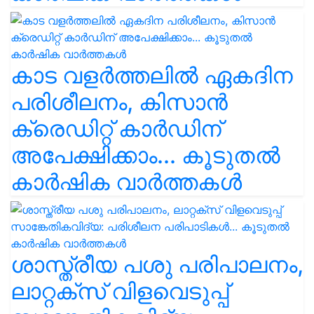
കാട വളര്‍ത്തലിൽ ഏകദിന
പരിശീലനം, കിസാൻ
ക്രെഡിറ്റ് കാർഡിന്
അപേക്ഷിക്കാം... കൂടുതൽ
കാർഷിക വാർത്തകൾ
ശാസ്ത്രീയ പശു പരിപാലനം,
ലാറ്റക്സ് വിളവെടുപ്പ്