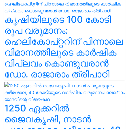
കൃഷിയിലൂടെ 100 കോടി
രൂപ വരുമാനം:
ഹെലികോപ്റ്ററിന് പിന്നാലെ
വിമാനത്തിലൂടെ കാർഷിക
വിപ്ലവം കൊണ്ടുവരാൻ
ഡോ. രാജാരാം ത്രിപാഠി
1250 ഏക്കറിൽ
ജൈവകൃഷി, നാടൻ