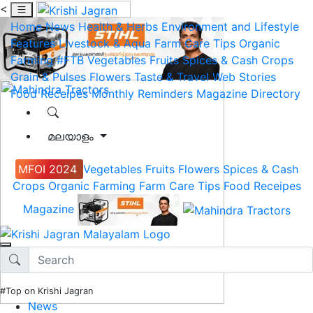
<
Home
News
Health & Herbs
Environment and Lifestyle
Features
Livestock & Aqua
Farm Care Tips
Organic
Farming
#FTB
Vegetables
Fruits
Spices & Cash Crops
Grain & Pulses
Flowers
Taste & Travel
Web Stories
Food Receipes
Monthly Reminders
Magazine
Directory
മലയാളം
MFOI 2024
Vegetables
Fruits
Flowers
Spices & Cash
Crops
Organic Farming
Farm Care Tips
Food Receipes
Magazine
#Top on Krishi Jagran
News