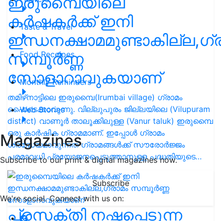
ഇരുമ്പൈയിലെ
കര്‍ഷകര്‍ക്ക് ഇനി
Taste & Travel
ഇന്ധനക്ഷാമമുണ്ടാകില്ല,ഗ്
സമ്പൂര്‍ണ്ണ
Food Receipes
സോളാറാവുകയാണ്
Monthly Reminders
തമിഴ്‌നാട്ടിലെ ഇരുമ്പൈ(Irumbai village) ഗ്രാമം
ഹൈടെക്കാവുന്നു. വില്ലുപുരം ജില്ലയിലെ (Vilupuram
Web Stories
district) വാണൂര്‍ താലൂക്കിലുള്ള (Vanur taluk) ഇരുമ്പൈ
ഒരു കാര്‍ഷിക ഗ്രാമമാണ്. ഇപ്പോള്‍ ഗ്രാമം
Magazines
ശ്രദ്ധേയമാവുന്നത് ഗ്രാമങ്ങള്‍ക്ക് സൗരോര്‍ജ്ജം
പരമാവധി പ്രയോജനപ്പെടുത്താനുള്ള പദ്ധതിയുടെ…
Subscribe to our print & digital magazines now.
Subscribe
We're social. Connect with us on:
പ്രസക്തി നഷ്ടപ്പെടുന്ന