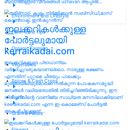
യോഗങ്ങളുടെ വിവരങ്ങള്‍ uzhavan ആപ്പില്‍…
Environment and Lifestyle
ഇലക്കറികള്‍ക്കുള്ള
Farm Care Tips
പോര്‍ട്ടലുമായി
kerraikadai.com
Organic Farming
ഇലക്കറികളുടെ പ്രാധാന്യം
Vegetables
വര്‍ദ്ധിച്ചുവരുകയാണല്ലൊ. നാരുള്ള ഭക്ഷണം
എന്നതിന് പുറമെ ചീരയും പാലക്കും
Spices & Cash Crops
മുരിങ്ങയിലയുമൊക്കെ നല്‍കുന്ന പോഷകസമൃദ്ധി
ജനങ്ങള്‍ വലിയതോതില്‍ തിരിച്ചറിഞ്ഞിരിക്കുന്നു. ഈ
Fruits
തിരിച്ചറിവിന്റെ വാണിജ്യ സാധ്യത മനസിലാക്കിയാണ്
keeraikadai.com എന്ന ഇ-കൊമേഴ്‌സ് പോര്‍ട്ടല്‍
ആരംഭിച്ചിട്ടുള്ളത്.…
Grain & Pulses
Flowers