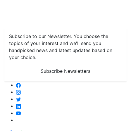
Features
Livestock & Aqua
Farm Care Tips
Organic
Farming
#FTB
Vegetables
Fruits
Spices & Cash Crops
Grain & Pulses
Flowers
Taste & Travel
Food Receipes
Monthly Reminders
Subscribe to our Newsletter. You choose the
topics of your interest and we'll send you
handpicked news and latest updates based on
your choice.
Subscribe Newsletters