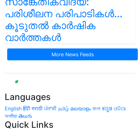
സാങ്കേതികവിദ്യ:
പരിശീലന പരിപാടികൾ...
കൂടുതൽ കാർഷിക
വാർത്തകൾ
More News Feeds
Languages
English
हिंदी
मराठी
ਪੰਜਾਬੀ
தமிழ்
മലയാളം
বাংলা
ಕನ್ನಡ
ଓଡିଆ
অসমীয়া
తెలుగు
Quick Links
Home
News
Health & Herbs
Environment and Lifestyle