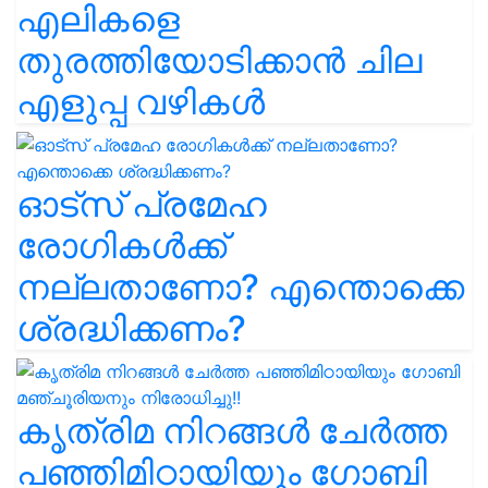
എലികളെ
തുരത്തിയോടിക്കാൻ ചില
എളുപ്പ വഴികൾ
ഓട്സ് പ്രമേഹ
രോഗികൾക്ക്
നല്ലതാണോ? എന്തൊക്കെ
ശ്രദ്ധിക്കണം?
കൃത്രിമ നിറങ്ങൾ ചേർത്ത
പഞ്ഞിമിഠായിയും ഗോബി