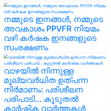
നമ്മുടെ ഇനങ്ങൾ, നമ്മുടെ
അവകാശം PPVFR നിയമം
വഴി കർഷക ഇനങ്ങളുടെ
സംരക്ഷണം
വാഴയിൽ നിന്നുള്ള
മൂല്യവർധിത ഉത്പന്ന
നിർമാണം: പരിശീലന
പരിപാടി... കൂടുതൽ
കാർഷിക വാർത്തകൾ