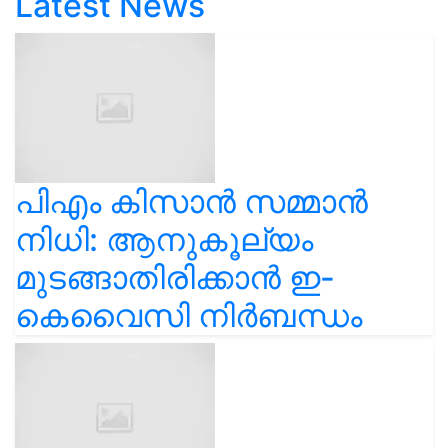
Latest News
പിഎം കിസാൻ സമ്മാൻ
നിധി: ആനുകൂല്യം
മുടങ്ങാതിരിക്കാൻ ഇ-
കെവൈസി നിർബന്ധം