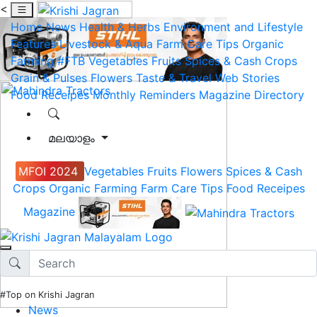
<
Home
News
Health & Herbs
Environment and Lifestyle
Features
Livestock & Aqua
Farm Care Tips
Organic
Farming
#FTB
Vegetables
Fruits
Spices & Cash Crops
Grain & Pulses
Flowers
Taste & Travel
Web Stories
Food Receipes
Monthly Reminders
Magazine
Directory
മലയാളം
MFOI 2024
Vegetables
Fruits
Flowers
Spices & Cash
Crops
Organic Farming
Farm Care Tips
Food Receipes
Magazine
#Top on Krishi Jagran
News