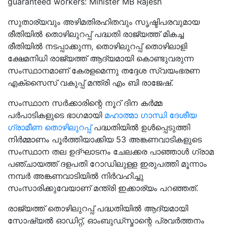
guaranteed workers: Minister MB Rajesh
സുതാര്യവും അഴിമതിരഹിതവും സൃഷ്ടിപരവുമായ
രീതിയിൽ തൊഴിലുറപ്പ് പദ്ധതി രാജ്യത്ത് മികച്ച
രീതിയിൽ നടപ്പാക്കുന്ന, തൊഴിലുറപ്പ് തൊഴിലാളി
ക്ഷേമനിധി രാജ്യത്ത് ആദ്യമായി കൊണ്ടുവരുന്ന
സംസ്ഥാനമാണ് കേരളമെന്നു തദ്ദേശ സ്വയംഭരണ
എക്സൈസ് വകുപ്പ് മന്ത്രി എം ബി രാജേഷ്.
സംസ്ഥാന സർക്കാരിന്റെ നൂറ് ദിന കർമ്മ
പർപാടികളുടെ ഭാഗമായി
മഹാത്മാ ഗാന്ധി ദേശീയ
ഗ്രാമീണ തൊഴിലുറപ്പ്
പദ്ധതിയിൽ ഉൾപ്പെടുത്തി
നിർമ്മാണം പൂർത്തിയാക്കിയ 53 അങ്കണവാടികളുടെ
സംസ്ഥാന തല ഉദ്ഘാടനം ചേലക്കര പാഞ്ഞാൾ ഗ്രാമ
പഞ്ചായത്ത് ദളപതി റോഡിലുള്ള ഇരുപത്തി മൂന്നാം
നമ്പർ അങ്കണവാടിയിൽ നിർവഹിച്ചു
സംസാരിക്കുവേയാണ് മന്ത്രി ഇക്കാര്യം പറഞ്ഞത്.
രാജ്യത്ത് തൊഴിലുറപ്പ് പദ്ധതിയിൽ ആദ്യമായി
സോഷ്യൽ ഓഡിറ്റ്, ഓംബുഡ്സ്മാന്റെ പ്രവർത്തനം