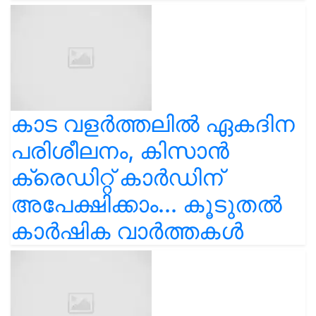
കാട വളര്‍ത്തലിൽ ഏകദിന
പരിശീലനം, കിസാൻ
ക്രെഡിറ്റ് കാർഡിന്
അപേക്ഷിക്കാം... കൂടുതൽ
കാർഷിക വാർത്തകൾ