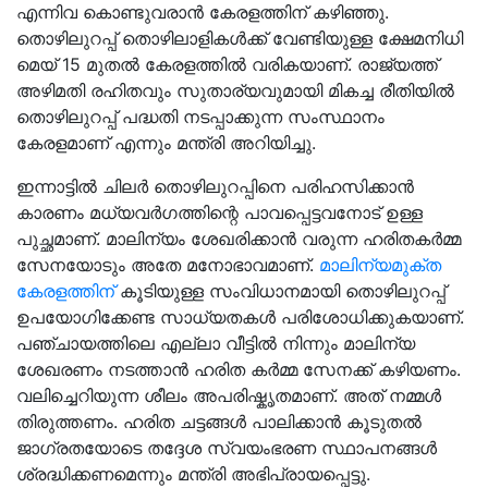
എന്നിവ കൊണ്ടുവരാൻ കേരളത്തിന് കഴിഞ്ഞു.
തൊഴിലുറപ്പ് തൊഴിലാളികൾക്ക് വേണ്ടിയുള്ള ക്ഷേമനിധി
മെയ് 15 മുതൽ കേരളത്തിൽ വരികയാണ്. രാജ്യത്ത്
അഴിമതി രഹിതവും സുതാര്യവുമായി മികച്ച രീതിയിൽ
തൊഴിലുറപ്പ് പദ്ധതി നടപ്പാക്കുന്ന സംസ്ഥാനം
കേരളമാണ് എന്നും മന്ത്രി അറിയിച്ചു.
ഇന്നാട്ടിൽ ചിലർ തൊഴിലുറപ്പിനെ പരിഹസിക്കാൻ
കാരണം മധ്യവർഗത്തിന്റെ പാവപ്പെട്ടവനോട് ഉള്ള
പുച്ഛമാണ്. മാലിന്യം ശേഖരിക്കാൻ വരുന്ന ഹരിതകർമ്മ
സേനയോടും അതേ മനോഭാവമാണ്.
മാലിന്യമുക്ത
കേരളത്തിന്
കൂടിയുള്ള സംവിധാനമായി തൊഴിലുറപ്പ്
ഉപയോഗിക്കേണ്ട സാധ്യതകൾ പരിശോധിക്കുകയാണ്.
പഞ്ചായത്തിലെ എല്ലാ വീട്ടിൽ നിന്നും മാലിന്യ
ശേഖരണം നടത്താൻ ഹരിത കർമ്മ സേനക്ക് കഴിയണം.
വലിച്ചെറിയുന്ന ശീലം അപരിഷ്കൃതമാണ്. അത് നമ്മൾ
തിരുത്തണം. ഹരിത ചട്ടങ്ങൾ പാലിക്കാൻ കൂടുതൽ
ജാഗ്രതയോടെ തദ്ദേശ സ്വയംഭരണ സ്ഥാപനങ്ങൾ
ശ്രദ്ധിക്കണമെന്നും മന്ത്രി അഭിപ്രായപ്പെട്ടു.