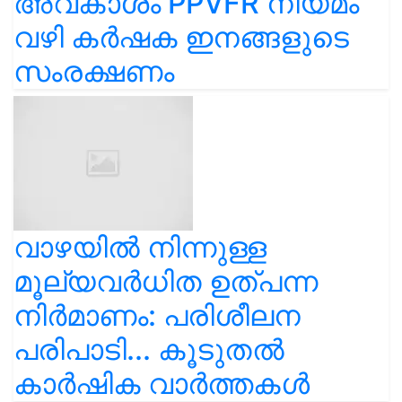
അവകാശം PPVFR നിയമം
വഴി കർഷക ഇനങ്ങളുടെ
സംരക്ഷണം
വാഴയിൽ നിന്നുള്ള
മൂല്യവർധിത ഉത്പന്ന
നിർമാണം: പരിശീലന
പരിപാടി... കൂടുതൽ
കാർഷിക വാർത്തകൾ