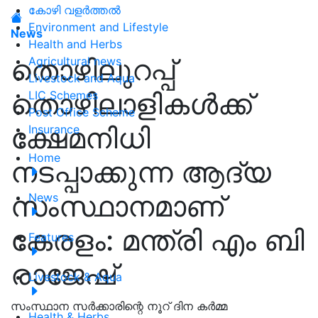
കോഴി വളർത്തൽ
Environment and Lifestyle
News
Health and Herbs
തൊഴിലുറപ്പ്
Agricultural news
Livestock and Aqua
തൊഴിലാളികൾക്ക്
LIC Schemes
Post Office Scheme
ക്ഷേമനിധി
Insurance
Home
നടപ്പാക്കുന്ന ആദ്യ
സംസ്ഥാനമാണ്
News
കേരളം: മന്ത്രി എം ബി
Features
രാജേഷ്
Livestock & Aqua
സംസ്ഥാന സർക്കാരിന്റെ നൂറ് ദിന കർമ്മ
Health & Herbs