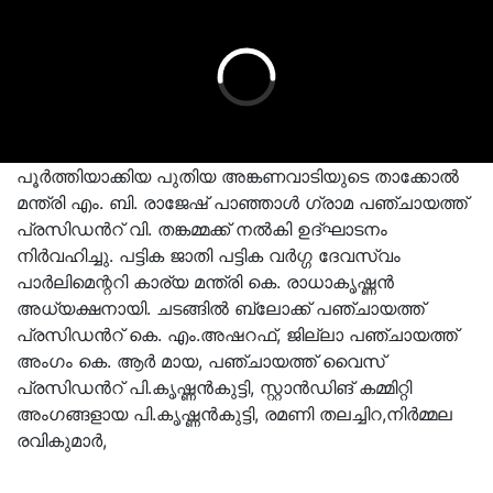
പൂർത്തിയാക്കിയ പുതിയ അങ്കണവാടിയുടെ താക്കോൽ
മന്ത്രി എം. ബി. രാജേഷ് പാഞ്ഞാൾ ഗ്രാമ പഞ്ചായത്ത്
പ്രസിഡൻറ് വി. തങ്കമ്മക്ക് നൽകി ഉദ്ഘാടനം
നിർവഹിച്ചു. പട്ടിക ജാതി പട്ടിക വർഗ്ഗ ദേവസ്വം
പാർലിമെന്ററി കാര്യ മന്ത്രി കെ. രാധാകൃഷ്ണൻ
അധ്യക്ഷനായി. ചടങ്ങിൽ ബ്ലോക്ക് പഞ്ചായത്ത്
പ്രസിഡൻറ് കെ. എം.അഷറഫ്, ജില്ലാ പഞ്ചായത്ത്
അംഗം കെ. ആർ മായ, പഞ്ചായത്ത് വൈസ്
പ്രസിഡൻറ് പി.കൃഷ്ണൻകുട്ടി, സ്റ്റാൻഡിങ് കമ്മിറ്റി
അംഗങ്ങളായ പി.കൃഷ്ണൻകുട്ടി, രമണി തലച്ചിറ,നിർമ്മല
രവികുമാർ,