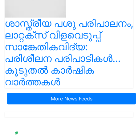
ശാസ്ത്രീയ പശു പരിപാലനം,
ലാറ്റക്സ് വിളവെടുപ്പ്
സാങ്കേതികവിദ്യ:
പരിശീലന പരിപാടികൾ...
കൂടുതൽ കാർഷിക
വാർത്തകൾ
More News Feeds