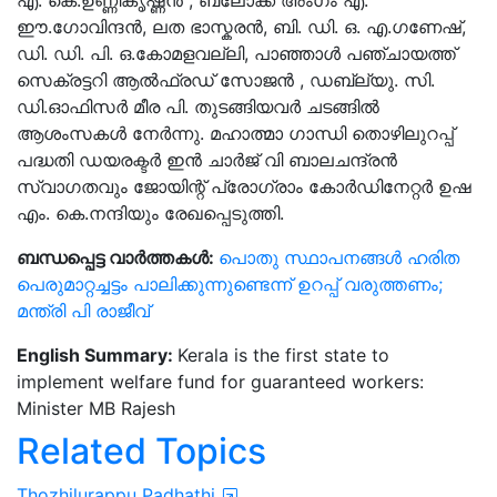
എ. കെ.ഉണ്ണികൃഷ്ണൻ , ബ്ലോക്ക് അംഗം എ.
ഈ.ഗോവിന്ദൻ, ലത ഭാസ്കരൻ, ബി. ഡി. ഒ. എ.ഗണേഷ്,
ഡി. ഡി. പി. ഒ.കോമളവല്ലി, പാഞ്ഞാൾ പഞ്ചായത്ത്
സെക്രട്ടറി ആൽഫ്രഡ് സോജൻ , ഡബ്ല്യു. സി.
ഡി.ഓഫിസർ മീര പി. തുടങ്ങിയവർ ചടങ്ങിൽ
ആശംസകൾ നേർന്നു. മഹാത്മാ ഗാന്ധി തൊഴിലുറപ്പ്
പദ്ധതി ഡയരക്ടർ ഇൻ ചാർജ് വി ബാലചന്ദ്രൻ
സ്വാഗതവും ജോയിന്റ് പ്രോഗ്രാം കോർഡിനേറ്റർ ഉഷ
എം. കെ.നന്ദിയും രേഖപ്പെടുത്തി.
ബന്ധപ്പെട്ട വാർത്തകൾ:
പൊതു സ്ഥാപനങ്ങൾ ഹരിത
പെരുമാറ്റച്ചട്ടം പാലിക്കുന്നുണ്ടെന്ന് ഉറപ്പ് വരുത്തണം;
മന്ത്രി പി രാജീവ്
English Summary:
Kerala is the first state to
implement welfare fund for guaranteed workers:
Minister MB Rajesh
Related Topics
Thozhilurappu Padhathi