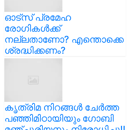
ഓട്സ് പ്രമേഹ
രോഗികൾക്ക്
നല്ലതാണോ? എന്തൊക്കെ
ശ്രദ്ധിക്കണം?
കൃത്രിമ നിറങ്ങൾ ചേർത്ത
പഞ്ഞിമിഠായിയും ഗോബി
മഞ്ചൂരിയനും നിരോധിച്ചു!!