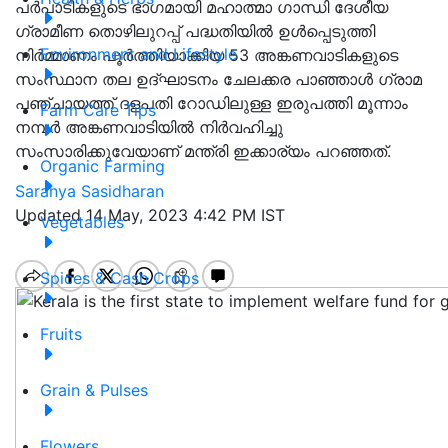
പർപാടികളുടെ ഭാഗമായി മഹാത്മാ ഗാന്ധി ദേശീയ
ഗ്രാമീണ തൊഴിലുറപ്പ് പദ്ധതിയിൽ ഉൾപ്പെടുത്തി
Environment and Lifestyle
നിർമ്മാണം പൂർത്തിയാക്കിയ 53 അങ്കണവാടികളുടെ
സംസ്ഥാന തല ഉദ്ഘാടനം ചേലക്കര പാഞ്ഞാൾ ഗ്രാമ
പഞ്ചായത്ത് ദളപതി റോഡിലുള്ള ഇരുപത്തി മൂന്നാം
Farm Care Tips
നമ്പർ അങ്കണവാടിയിൽ നിർവഹിച്ചു
സംസാരിക്കുവേയാണ് മന്ത്രി ഇക്കാര്യം പറഞ്ഞത്.
Organic Farming
Saranya Sasidharan
Updated 14 May, 2023 4:42 PM IST
Vegetables
Spices & Cash Crops
Fruits
Grain & Pulses
Flowers