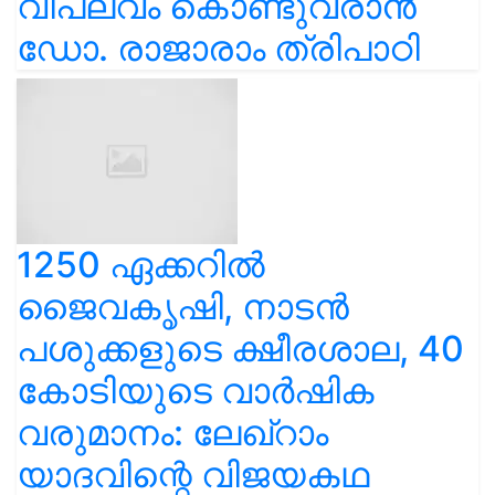
വിപ്ലവം കൊണ്ടുവരാൻ
ഡോ. രാജാരാം ത്രിപാഠി
1250 ഏക്കറിൽ
ജൈവകൃഷി, നാടൻ
പശുക്കളുടെ ക്ഷീരശാല, 40
കോടിയുടെ വാർഷിക
വരുമാനം: ലേഖ്‌റാം
യാദവിന്റെ വിജയകഥ