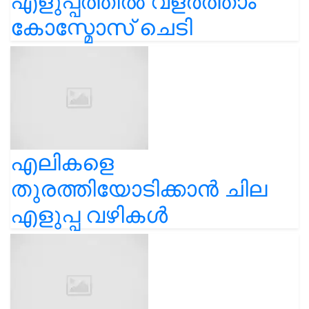
എളുപ്പത്തിൽ വളർത്താം
കോസ്മോസ് ചെടി
എലികളെ
തുരത്തിയോടിക്കാൻ ചില
എളുപ്പ വഴികൾ