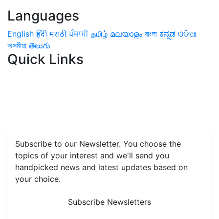
Languages
English
हिंदी
मराठी
ਪੰਜਾਬੀ
தமிழ்
മലയാളം
বাংলা
ಕನ್ನಡ
ଓଡିଆ
অসমীয়া
తెలుగు
Quick Links
Home
News
Health & Herbs
Environment and Lifestyle
Features
Livestock & Aqua
Farm Care Tips
Organic
Farming
#FTB
Vegetables
Fruits
Spices & Cash Crops
Grain & Pulses
Flowers
Taste & Travel
Food Receipes
Monthly Reminders
Subscribe to our Newsletter. You choose the
topics of your interest and we'll send you
handpicked news and latest updates based on
your choice.
Subscribe Newsletters