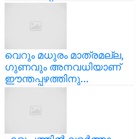
വെറും മധുരം മാത്രമല്ല,
ഗുണവും അനവധിയാണ്
ഈന്തപ്പഴത്തിനു...