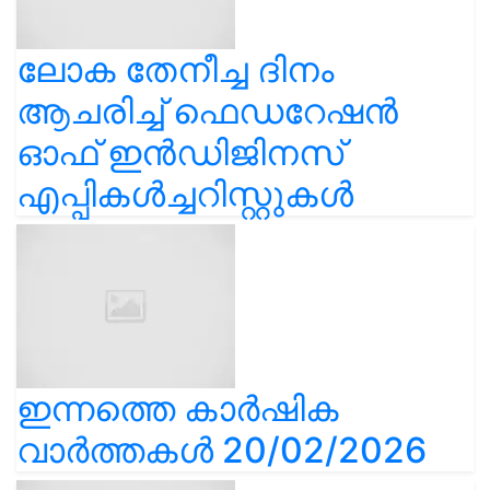
ലോക തേനീച്ച ദിനം
ആചരിച്ച് ഫെഡറേഷൻ
ഓഫ് ഇൻഡിജിനസ്
എപ്പികൾച്ചറിസ്റ്റുകൾ
ഇന്നത്തെ കാർഷിക
വാർത്തകൾ 20/02/2026