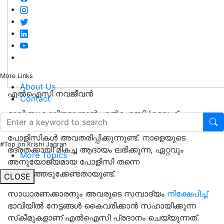
More Links
About Us
എല്‍ഐസി നവജീവന്‍
Contact
ഭാവി സുരക്ഷിതമാക്കാൻ എൽഐസി (ലൈഫ്
ഇന്‍ഷുറന്‍സ് കോര്‍പറേഷന്‍ ഓഫ് ഇന്ത്യ) ഒരുപാട്
പോളിസികൾ അവതരിപ്പിക്കുന്നുണ്ട്. നാളെയുടെ
#Top on Krishi Jagran
ഭദ്രതക്കായി മികച്ച ആദായം ലഭിക്കുന്ന, ഏറ്റവും
More Topics
അനുയോജ്യമായ പോളിസി തന്നെ
തെരഞ്ഞെടുക്കേണ്ടതായുണ്ട്.
CLOSE
സാധാരണക്കാരനും അവരുടെ സമ്പാദ്യം
നിക്ഷേപിച്ച്
ഭാവിയിൽ നേട്ടങ്ങൾ കൈവരിക്കാൻ സഹായിക്കുന്ന
സ്‌കീമുകളാണ് എല്‍ഐസി പ്രദാനം ചെയ്യുന്നത്.