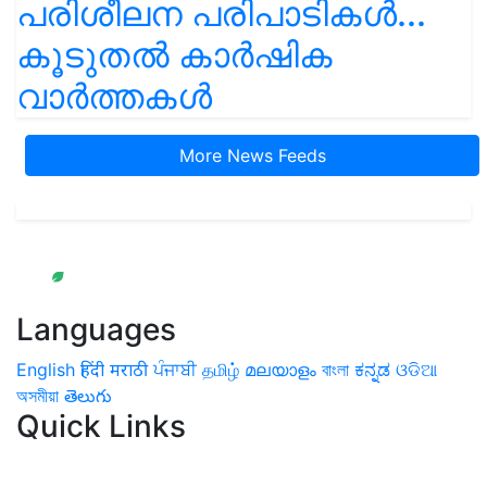
പരിശീലന പരിപാടികൾ...
കൂടുതൽ കാർഷിക
വാർത്തകൾ
More News Feeds
Languages
English
हिंदी
मराठी
ਪੰਜਾਬੀ
தமிழ்
മലയാളം
বাংলা
ಕನ್ನಡ
ଓଡିଆ
অসমীয়া
తెలుగు
Quick Links
Home
News
Health & Herbs
Environment and Lifestyle