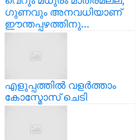
വെറും മധുരം മാത്രമല്ല,
ഗുണവും അനവധിയാണ്
ഈന്തപ്പഴത്തിനു...
എളുപ്പത്തിൽ വളർത്താം
കോസ്മോസ് ചെടി