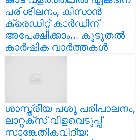
പരിശീലനം, കിസാൻ
ക്രെഡിറ്റ് കാർഡിന്
അപേക്ഷിക്കാം... കൂടുതൽ
കാർഷിക വാർത്തകൾ
ശാസ്ത്രീയ പശു പരിപാലനം,
ലാറ്റക്സ് വിളവെടുപ്പ്
സാങ്കേതികവിദ്യ: