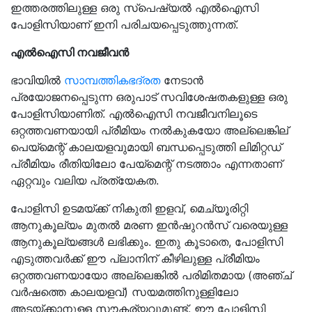
ഇത്തരത്തിലുള്ള ഒരു സ്പെഷ്യൽ എൽഐസി
പോളിസിയാണ് ഇനി പരിചയപ്പെടുത്തുന്നത്.
എല്‍ഐസി നവജീവന്‍
ഭാവിയിൽ
സാമ്പത്തികഭദ്രത
നേടാൻ
പ്രയോജനപ്പെടുന്ന ഒരുപാട് സവിശേഷതകളുള്ള ഒരു
പോളിസിയാണിത്. എല്‍ഐസി നവജീവനിലൂടെ
ഒറ്റത്തവണയായി പ്രീമിയം നല്‍കുകയോ അല്ലെങ്കില്
പെയ്‌മെന്റ് കാലയളവുമായി ബന്ധപ്പെടുത്തി ലിമിറ്റഡ്
പ്രീമിയം രീതിയിലോ പേയ്മെന്റ് നടത്താം എന്നതാണ്
ഏറ്റവും വലിയ പ്രത്യേകത.
പോളിസി ഉടമയ്ക്ക് നികുതി ഇളവ്, മെച്യൂരിറ്റി
ആനുകൂല്യം മുതൽ മരണ ഇൻഷുറൻസ് വരെയുള്ള
ആനുകൂല്യങ്ങൾ ലഭിക്കും. ഇതു കൂടാതെ, പോളിസി
എടുത്തവർക്ക് ഈ പ്ലാനിന് കീഴിലുള്ള പ്രീമിയം
ഒറ്റത്തവണയായോ അല്ലെങ്കിൽ പരിമിതമായ (അഞ്ച്
വർഷത്തെ കാലയളവ്) സയമത്തിനുള്ളിലോ
അടയ്ക്കാനുള്ള സൗകര്യവുമുണ്ട്. ഈ പോളിസി