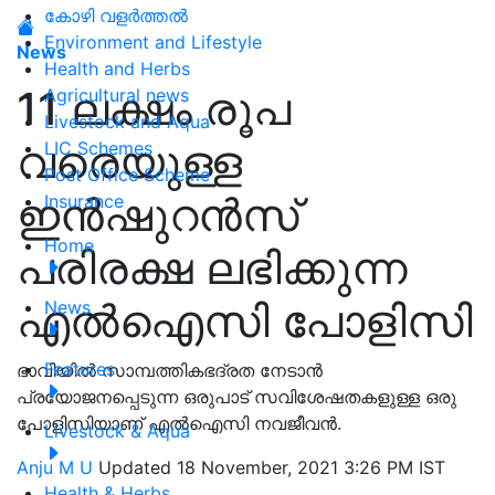
കോഴി വളർത്തൽ
Environment and Lifestyle
News
Health and Herbs
11 ലക്ഷം രൂപ
Agricultural news
Livestock and Aqua
വരെയുള്ള
LIC Schemes
Post Office Scheme
ഇന്‍ഷുറന്‍സ്
Insurance
Home
പരിരക്ഷ ലഭിക്കുന്ന
എൽഐസി പോളിസി
News
Features
ഭാവിയിൽ സാമ്പത്തികഭദ്രത നേടാൻ
പ്രയോജനപ്പെടുന്ന ഒരുപാട് സവിശേഷതകളുള്ള ഒരു
പോളിസിയാണ് എൽഐസി നവജീവൻ.
Livestock & Aqua
Anju M U
Updated 18 November, 2021 3:26 PM IST
Health & Herbs