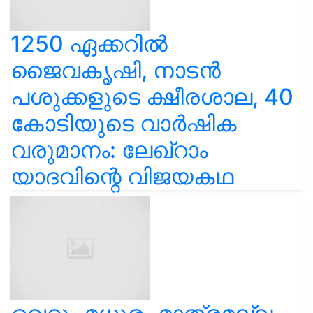
1250 ഏക്കറിൽ
ജൈവകൃഷി, നാടൻ
പശുക്കളുടെ ക്ഷീരശാല, 40
കോടിയുടെ വാർഷിക
വരുമാനം: ലേഖ്‌റാം
യാദവിന്റെ വിജയകഥ