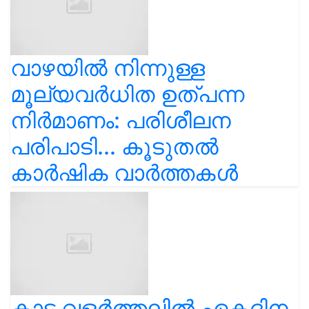
വാഴയിൽ നിന്നുള്ള
മൂല്യവർധിത ഉത്പന്ന
നിർമാണം: പരിശീലന
പരിപാടി... കൂടുതൽ
കാർഷിക വാർത്തകൾ
കാട വളര്‍ത്തലിൽ ഏകദിന