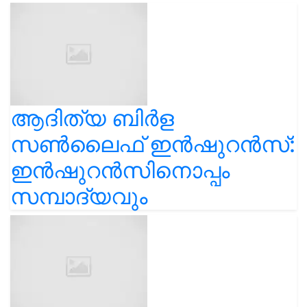
ആദിത്യ ബിര്‍ള
സണ്‍ലൈഫ് ഇന്‍ഷുറന്‍സ്:
ഇൻഷുറൻസിനൊപ്പം
സമ്പാദ്യവും