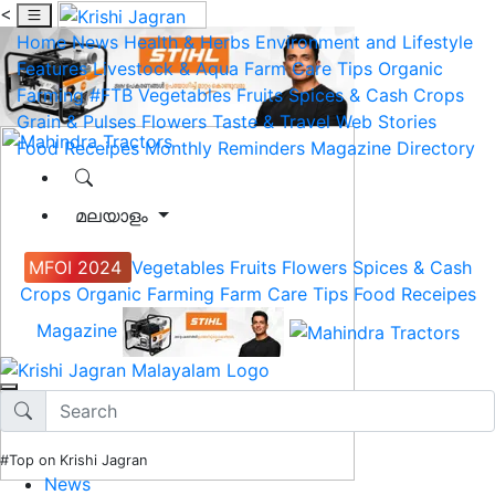
<
Home
News
Health & Herbs
Environment and Lifestyle
Features
Livestock & Aqua
Farm Care Tips
Organic
Farming
#FTB
Vegetables
Fruits
Spices & Cash Crops
Grain & Pulses
Flowers
Taste & Travel
Web Stories
Food Receipes
Monthly Reminders
Magazine
Directory
മലയാളം
MFOI 2024
Vegetables
Fruits
Flowers
Spices & Cash
Crops
Organic Farming
Farm Care Tips
Food Receipes
Magazine
#Top on Krishi Jagran
News