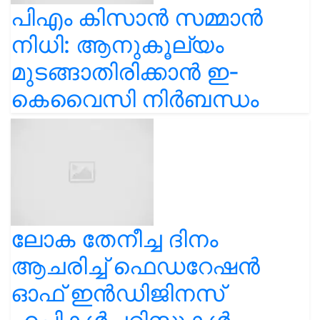
പിഎം കിസാൻ സമ്മാൻ
നിധി: ആനുകൂല്യം
മുടങ്ങാതിരിക്കാൻ ഇ-
കെവൈസി നിർബന്ധം
ലോക തേനീച്ച ദിനം
ആചരിച്ച് ഫെഡറേഷൻ
ഓഫ് ഇൻഡിജിനസ്