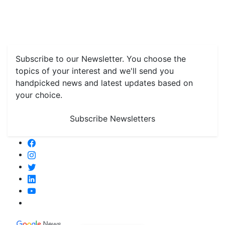
Features
Livestock & Aqua
Farm Care Tips
Organic
Farming
#FTB
Vegetables
Fruits
Spices & Cash Crops
Grain & Pulses
Flowers
Taste & Travel
Food Receipes
Monthly Reminders
Subscribe to our Newsletter. You choose the
topics of your interest and we'll send you
handpicked news and latest updates based on
your choice.
Subscribe Newsletters