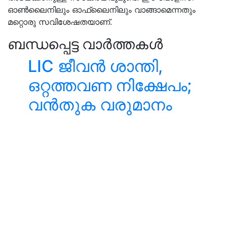
ഓൺലൈനിലും ഓഫ്‌ലൈനിലും വാങ്ങാമെന്നതും
മറ്റൊരു സവിശേഷതയാണ്.
ബന്ധപ്പെട്ട വാർത്തകൾ
LIC ജീവൻ ശാന്തി,
ഒറ്റത്തവണ നിക്ഷേപം;
വൻതുക വരുമാനം