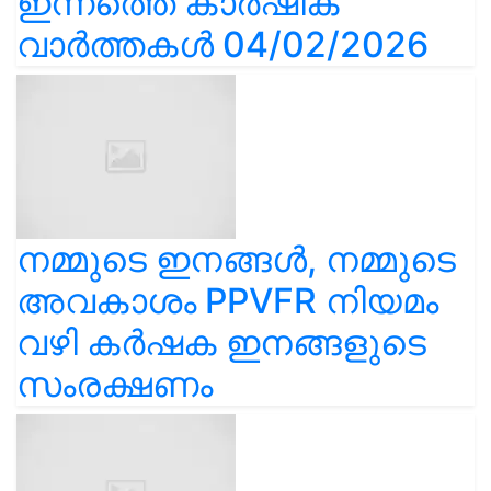
ഇന്നത്തെ കാർഷിക
വാർത്തകൾ 04/02/2026
നമ്മുടെ ഇനങ്ങൾ, നമ്മുടെ
അവകാശം PPVFR നിയമം
വഴി കർഷക ഇനങ്ങളുടെ
സംരക്ഷണം