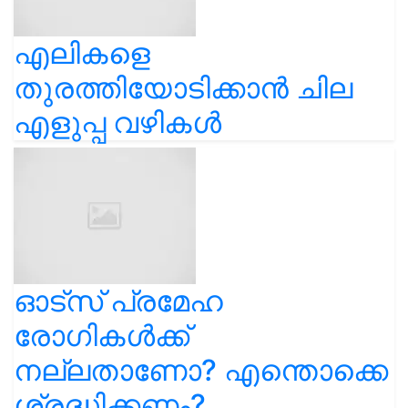
എലികളെ
തുരത്തിയോടിക്കാൻ ചില
എളുപ്പ വഴികൾ
ഓട്സ് പ്രമേഹ
രോഗികൾക്ക്
നല്ലതാണോ? എന്തൊക്കെ
ശ്രദ്ധിക്കണം?