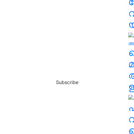
വ
വ
മ
Subscribe
ഈ
എ
വ