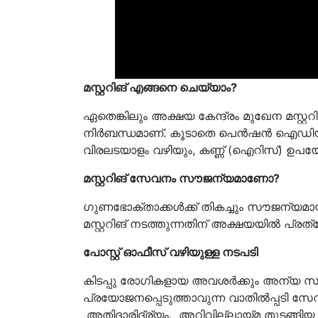
മസ്റ്ററിങ് എങ്ങനെ ചെയ്യാം
?
ഏതെങ്കിലും അക്ഷയ കേന്ദ്രം മുഖേന മസ്റ്റ
നിര്‍ബന്ധമാണ്. കൂടാതെ പെന്‍ഷന്‍ ഐഡിയു
വിരലടയാളം വഴിയും, കണ്ണ് (ഐറിസ്) ഉപയോഗിച
മസ്റ്ററിങ് സേവനം സൗജന്യമാണോ
?
ഗുണഭോക്താക്കള്‍ക്ക് തികച്ചും സൗജന്യ
മസ്റ്ററിങ് നടത്തുന്നതിന് അക്ഷയയില്‍ 
പോസ്റ്റ് ഓഫീസ് വഴിയുള്ള നടപടി
കിടപ്പു രോഗികളായ അവശർക്കും അന്യ സ്ഥ
പ്രയോജനപ്പെടുത്താവുന്ന വാതിൽപ്പടി സ
അതിദാരിദ്ര്യം, അറിവില്ലായ്മ തുടങ്ങ