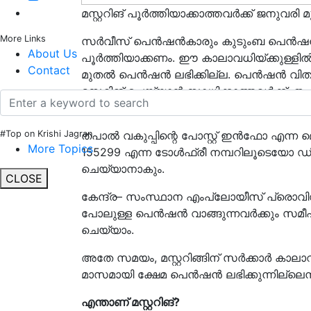
മസ്റ്ററിങ് പൂർത്തിയാക്കാത്തവർക്ക് ജനുവ
More Links
സർവീസ് പെൻഷൻകാരും കുടുംബ പെൻഷൻകാര
About Us
പൂർത്തിയാക്കണം. ഈ കാലാവധിയ്ക്കുള്ളിൽ മ
Contact
മുതൽ പെൻഷൻ ലഭിക്കില്ല. പെൻഷൻ വിതരണ
മസ്റ്ററിങ് ചെയ്യാൻ സാധിക്കാത്തവർക്ക്, തപാൽ
ബാങ്കിന്റെ വാതിൽപ്പടി സേവനത്തിലൂടെ നട
തപാൽ വകുപ്പിന്റെ പോസ്റ്റ് ഇൻഫോ എ
#Top on Krishi Jagran
More Topics
155299 എന്ന ടോൾഫ്രീ നമ്പറിലൂടെയോ ഡിജിറ്റൽ
ചെയ്യാനാകും.
CLOSE
കേന്ദ്ര– സംസ്ഥാന എംപ്ലോയീസ് പ്രൊ
പോലുള്ള പെൻഷൻ വാങ്ങുന്നവർക്കും സമീപത്
ചെയ്യാം.
അതേ സമയം, മസ്റ്ററിങ്ങിന് സർക്കാർ കാലാവധ
മാസമായി ക്ഷേമ പെൻഷൻ ലഭിക്കുന്നില്ലെന
എന്താണ് മസ്റ്ററിങ്
?