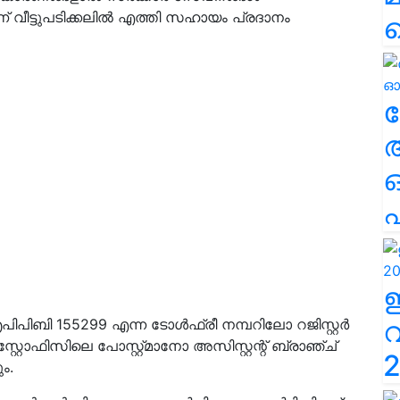
യാണ് വീട്ടുപടിക്കലിൽ എത്തി സഹായം പ്രദാനം
ല
എ
ബി 155299 എന്ന ടോൾഫ്രീ നമ്പറിലോ റജിസ്റ്റർ
്റോഫിസിലെ പോസ്റ്റ്മാനോ അസിസ്റ്റന്റ് ബ്രാഞ്ച്
2
ം.