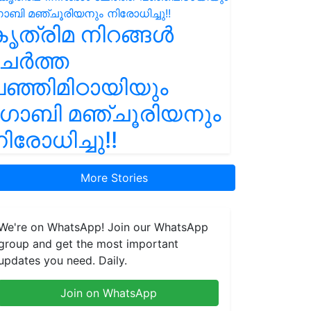
ൃത്രിമ നിറങ്ങൾ
ചേർത്ത
ഞ്ഞിമിഠായിയും
ഗോബി മഞ്ചൂരിയനും
ിരോധിച്ചു!!
More Stories
We're on WhatsApp! Join our WhatsApp
group and get the most important
updates you need. Daily.
Join on WhatsApp