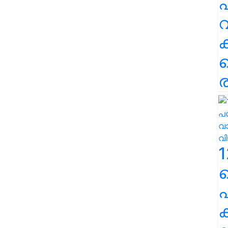
പ
വ
ര
1
പ
ക