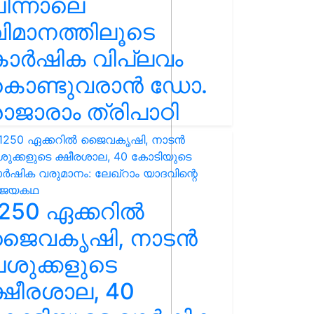
ിന്നാലെ
ിമാനത്തിലൂടെ
കാർഷിക വിപ്ലവം
കൊണ്ടുവരാൻ ഡോ.
ാജാരാം ത്രിപാഠി
250 ഏക്കറിൽ
ജൈവകൃഷി, നാടൻ
ശുക്കളുടെ
്ഷീരശാല, 40