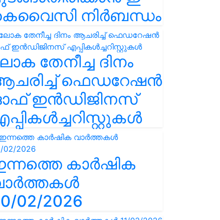
കെവൈസി നിർബന്ധം
ോക തേനീച്ച ദിനം
ആചരിച്ച് ഫെഡറേഷൻ
ഓഫ് ഇൻഡിജിനസ്
പ്പികൾച്ചറിസ്റ്റുകൾ
ഇന്നത്തെ കാർഷിക
വാർത്തകൾ
0/02/2026