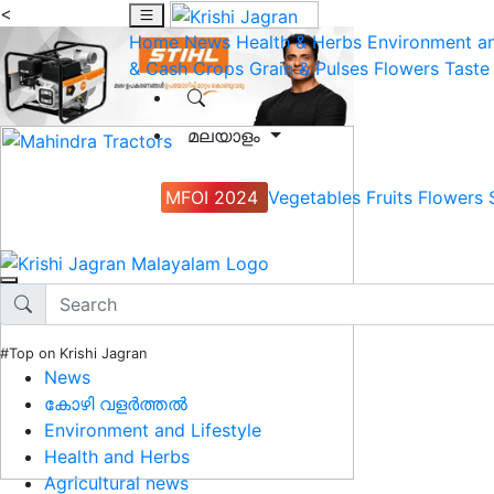
<
Home
News
Health & Herbs
Environment an
& Cash Crops
Grain & Pulses
Flowers
Taste
മലയാളം
MFOI 2024
Vegetables
Fruits
Flowers
#Top on Krishi Jagran
News
കോഴി വളർത്തൽ
Environment and Lifestyle
Health and Herbs
Agricultural news