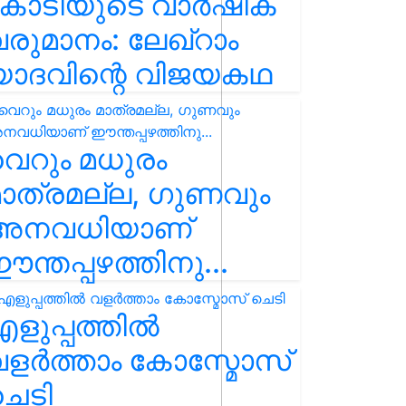
കോടിയുടെ വാർഷിക
രുമാനം: ലേഖ്‌റാം
യാദവിന്റെ വിജയകഥ
െറും മധുരം
ാത്രമല്ല, ഗുണവും
അനവധിയാണ്
ന്തപ്പഴത്തിനു...
ളുപ്പത്തിൽ
ളർത്താം കോസ്മോസ്
ചെടി