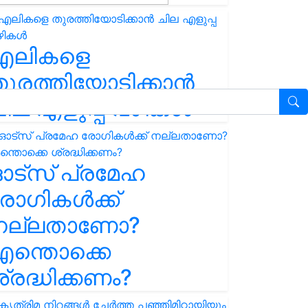
എലികളെ
ുരത്തിയോടിക്കാൻ
ില എളുപ്പ വഴികൾ
ഓട്സ് പ്രമേഹ
ോഗികൾക്ക്
നല്ലതാണോ?
ന്തൊക്കെ
്രദ്ധിക്കണം?