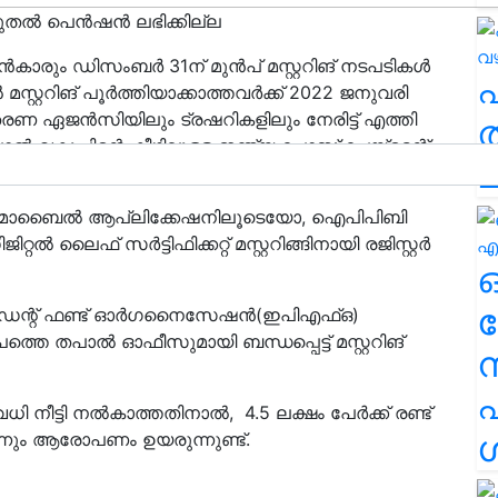
രി മുതൽ പെൻഷൻ ലഭിക്കില്ല
ും ഡിസംബർ 31ന് മുൻപ് മസ്റ്ററിങ് നടപടികൾ
സ്റ്ററിങ് പൂർത്തിയാക്കാത്തവർക്ക് 2022 ജനുവരി
 ഏജൻസിയിലും ട്രഷറികളിലും നേരിട്ട് എത്തി
ത
 വകുപ്പിന്റെ കീഴിലുള്ള ഇന്ത്യ പോസ്റ്റ് പേയ്മെന്റ്
ച
പടികൾ പൂർത്തിയാക്കാനുള്ള സൗകര്യമുണ്ട്.
ന്ന മൊബൈൽ ആപ്ലിക്കേഷനിലൂടെയോ, ഐപിപിബി
 ലൈഫ് സർട്ടിഫിക്കറ്റ് മസ്റ്ററിങ്ങിനായി രജിസ്റ്റർ
ര
വിഡന്റ് ഫണ്ട് ഓർഗനൈസേഷൻ(ഇപിഎഫ്ഒ)
തെ തപാൽ ഓഫീസുമായി ബന്ധപ്പെട്ട് മസ്റ്ററിങ്
എ
ി നീട്ടി നൽകാത്തതിനാൽ, 4.5 ലക്ഷം പേർക്ക് രണ്ട്
ശ
്നും ആരോപണം ഉയരുന്നുണ്ട്.