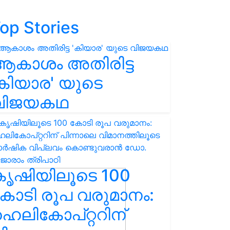
op Stories
ആകാശം അതിരിട്ട
കിയാര' യുടെ
വിജയകഥ
കൃഷിയിലൂടെ 100
ോടി രൂപ വരുമാനം:
െലികോപ്റ്ററിന്