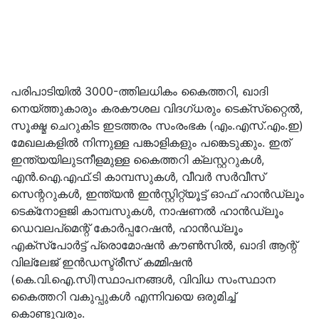
പരിപാടിയില്‍ 3000-ത്തിലധികം കൈത്തറി, ഖാദി
നെയ്ത്തുകാരും കരകൗശല വിദഗ്ധരും ടെക്‌സ്‌റ്റൈല്‍,
സൂക്ഷ്മ ചെറുകിട ഇടത്തരം സംരംഭക (എം.എസ്.എം.ഇ)
മേഖലകളില്‍ നിന്നുള്ള പങ്കാളികളും പങ്കെടുക്കും. ഇത്
ഇന്ത്യയിലുടനീളമുള്ള കൈത്തറി ക്ലസ്റ്ററുകള്‍,
എന്‍.ഐ.എഫ്.ടി കാമ്പസുകള്‍, വീവര്‍ സര്‍വീസ്
സെന്ററുകള്‍, ഇന്ത്യന്‍ ഇന്‍സ്റ്റിറ്റ്യൂട്ട് ഓഫ് ഹാന്‍ഡ്‌ലൂം
ടെക്‌നോളജി കാമ്പസുകള്‍, നാഷണല്‍ ഹാന്‍ഡ്‌ലൂം
ഡെവലപ്‌മെന്റ് കോര്‍പ്പറേഷന്‍, ഹാന്‍ഡ്‌ലൂം
എക്‌സ്‌പോര്‍ട്ട് പ്രൊമോഷന്‍ കൗണ്‍സില്‍, ഖാദി ആന്റ്
വില്ലേജ് ഇന്‍ഡസ്ട്രീസ് കമ്മിഷന്‍
(കെ.വി.ഐ.സി)സ്ഥാപനങ്ങള്‍, വിവിധ സംസ്ഥാന
കൈത്തറി വകുപ്പുകള്‍ എന്നിവയെ ഒരുമിച്ച്
കൊണ്ടുവരും.