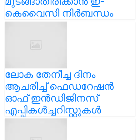
മുടങ്ങാതിരിക്കാൻ ഇ-
കെവൈസി നിർബന്ധം
ലോക തേനീച്ച ദിനം
ആചരിച്ച് ഫെഡറേഷൻ
ഓഫ് ഇൻഡിജിനസ്
എപ്പികൾച്ചറിസ്റ്റുകൾ