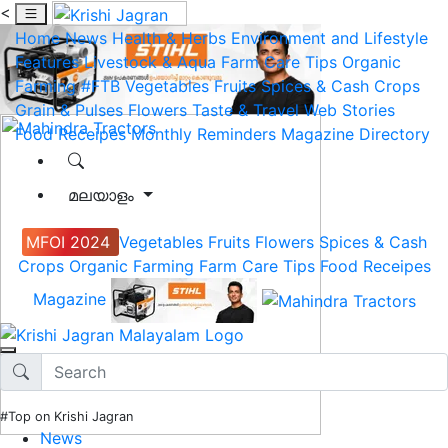
<
Home
News
Health & Herbs
Environment and Lifestyle
Features
Livestock & Aqua
Farm Care Tips
Organic
Farming
#FTB
Vegetables
Fruits
Spices & Cash Crops
Grain & Pulses
Flowers
Taste & Travel
Web Stories
Food Receipes
Monthly Reminders
Magazine
Directory
മലയാളം
MFOI 2024
Vegetables
Fruits
Flowers
Spices & Cash
Crops
Organic Farming
Farm Care Tips
Food Receipes
Magazine
#Top on Krishi Jagran
News