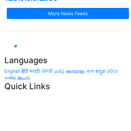
More News Feeds
Languages
English
हिंदी
मराठी
ਪੰਜਾਬੀ
தமிழ்
മലയാളം
বাংলা
ಕನ್ನಡ
ଓଡିଆ
অসমীয়া
తెలుగు
Quick Links
Home
News
Health & Herbs
Environment and Lifestyle
Features
Livestock & Aqua
Farm Care Tips
Organic
Farming
#FTB
Vegetables
Fruits
Spices & Cash Crops
Grain & Pulses
Flowers
Taste & Travel
Food Receipes
Monthly Reminders