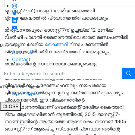
ഓഗസ്റ്റ് 7-ന് (നാളെ ) ദേശീയ കൈത്തറി
ദിനാഘോഷത്തില്‍ പ്രധാനമന്ത്രി പങ്കെടുക്കും
തിരുവനന്തപുരം: ഓഗസ്റ്റ് 7ന് ഉച്ചയ്ക്ക് 12 മണിക്ക്
ഡല്‍ഹി പ്രഗതി മൈതാനത്തിലെ ഭാരത് മണ്ഡപത്തില്‍
നടക്കുന്ന ദേശീയ
കൈത്തറി
ദിനാചരണത്തില്‍
More Links
പ്രധാനമന്ത്രി ശ്രീ നരേന്ദ്ര മോദി പങ്കെടുക്കും.
About Us
Contact
രാജ്യത്തിന്റെ സമ്പന്നമായ കലയുടെയും
കരകൗശലത്തിന്റെയും പാരമ്പര്യം നിലനിര്‍ത്തുന്ന
കരകൗശല തൊഴിലാളികള്‍ക്കും കരകൗശല
വിദഗ്ധര്‍ക്കും പ്രോത്സാഹനവും നയപരമായ
#Top on Krishi Jagran
പിന്തുണയും നല്‍കുന്ന ഉറച്ച വക്താവാണ് എപ്പോഴും
More Topics
പ്രധാനമന്ത്രി. ഈ വീക്ഷണത്തിന്റെ
CLOSE
അടിസ്ഥാനത്തിലാണ് ഗവണ്‍മെന്റ് ദേശീയ കൈത്തറി
ദിനം ആഘോഷിക്കാന്‍ തുടങ്ങിയത്, 2015 ഓഗസ്റ്റ് 7-
നാണ് ഇതിന്റെ ആദ്യത്തെ ആഘോഷം നടന്നത്. 1905
ഓഗസ്റ്റ് 7-ന് ആരംഭിച്ച സ്വദേശി പ്രസ്ഥാനത്തിന്റെ