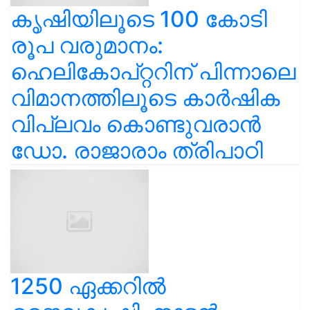
കൃഷിയിലൂടെ 100 കോടി
രൂപ വരുമാനം:
ഹെലികോപ്റ്ററിന് പിന്നാലെ
വിമാനത്തിലൂടെ കാർഷിക
വിപ്ലവം കൊണ്ടുവരാൻ
ഡോ. രാജാരാം ത്രിപാഠി
1250 ഏക്കറിൽ