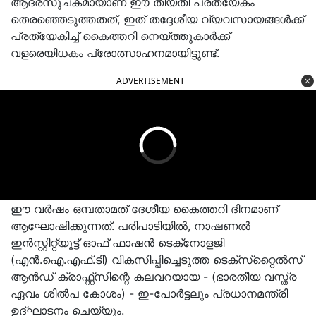
ആദരസൂചകമായാണ് ഈ തീയതി പ്രത്യേകം
തെരഞ്ഞെടുത്തതത്, ഇത് തദ്ദേശീയ വ്യവസായങ്ങള്‍ക്ക്
പ്രത്യേകിച്ച് കൈത്തറി നെയ്ത്തുകാര്‍ക്ക്
വളരെയിധകം പ്രോത്സാഹനമായിട്ടുണ്ട്.
ADVERTISEMENT
ഈ വര്‍ഷം ഒമ്പതാമത് ദേശീയ കൈത്തറി ദിനമാണ്
ആഘോഷിക്കുന്നത്. പരിപാടിയില്‍, നാഷണല്‍
ഇന്‍സ്റ്റിറ്റ്യൂട്ട് ഓഫ് ഫാഷന്‍ ടെക്‌നോളജി
(എന്‍.ഐ.എഫ്.ടി) വികസിപ്പിച്ചെടുത്ത ടെക്‌സ്‌റ്റൈല്‍സ്
ആന്‍ഡ് ക്രാഫ്റ്റ്‌സിന്റെ കലവറയായ - (ഭാരതീയ വസ്ത്ര
ഏവം ശില്‍പ കോശം) - ഇ-പോര്‍ട്ടലും പ്രധാനമന്ത്രി
ഉദ്ഘാടനം ചെയ്യും.