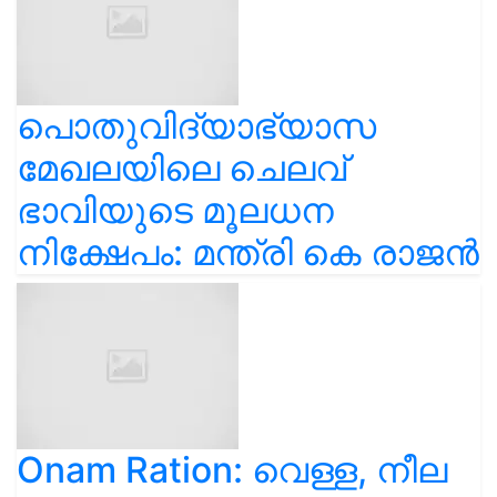
പൊതുവിദ്യാഭ്യാസ
മേഖലയിലെ ചെലവ്
ഭാവിയുടെ മൂലധന
നിക്ഷേപം: മന്ത്രി കെ രാജൻ
Onam Ration: വെള്ള, നീല