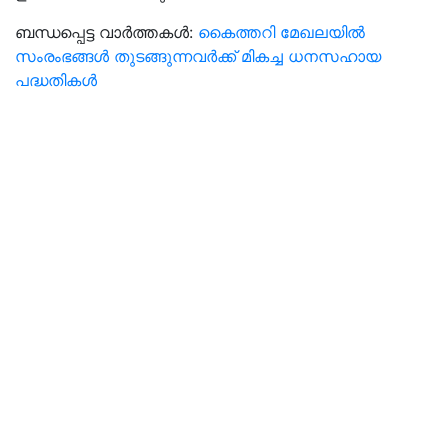
ബന്ധപ്പെട്ട വാർത്തകൾ:
കൈത്തറി മേഖലയിൽ
സംരംഭങ്ങൾ തുടങ്ങുന്നവർക്ക് മികച്ച ധനസഹായ
പദ്ധതികൾ