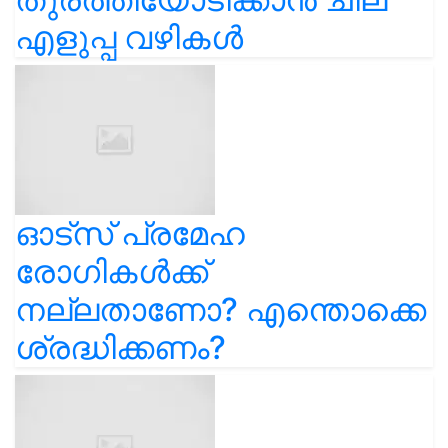
എളുപ്പ വഴികൾ
ഓട്സ് പ്രമേഹ
രോഗികൾക്ക്
നല്ലതാണോ? എന്തൊക്കെ
ശ്രദ്ധിക്കണം?