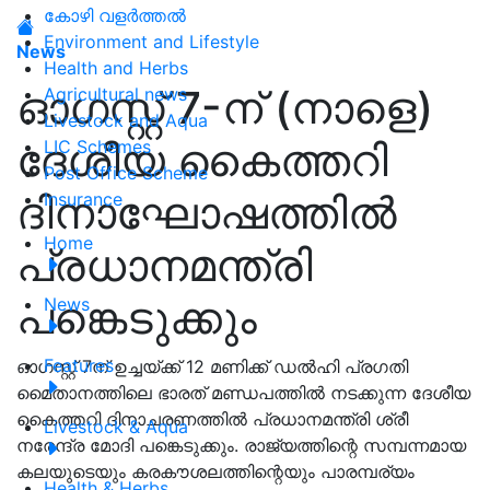
കോഴി വളർത്തൽ
Environment and Lifestyle
News
Health and Herbs
ഓഗസ്റ്റ് 7-ന് (നാളെ)
Agricultural news
Livestock and Aqua
ദേശീയ കൈത്തറി
LIC Schemes
Post Office Scheme
ദിനാഘോഷത്തില്‍
Insurance
Home
പ്രധാനമന്ത്രി
പങ്കെടുക്കും
News
Features
ഓഗസ്റ്റ് 7ന് ഉച്ചയ്ക്ക് 12 മണിക്ക് ഡല്‍ഹി പ്രഗതി
മൈതാനത്തിലെ ഭാരത് മണ്ഡപത്തില്‍ നടക്കുന്ന ദേശീയ
കൈത്തറി ദിനാചരണത്തില്‍ പ്രധാനമന്ത്രി ശ്രീ
Livestock & Aqua
നരേന്ദ്ര മോദി പങ്കെടുക്കും. രാജ്യത്തിന്റെ സമ്പന്നമായ
കലയുടെയും കരകൗശലത്തിന്റെയും പാരമ്പര്യം
Health & Herbs