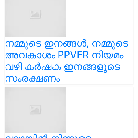
നമ്മുടെ ഇനങ്ങൾ, നമ്മുടെ
അവകാശം PPVFR നിയമം
വഴി കർഷക ഇനങ്ങളുടെ
സംരക്ഷണം