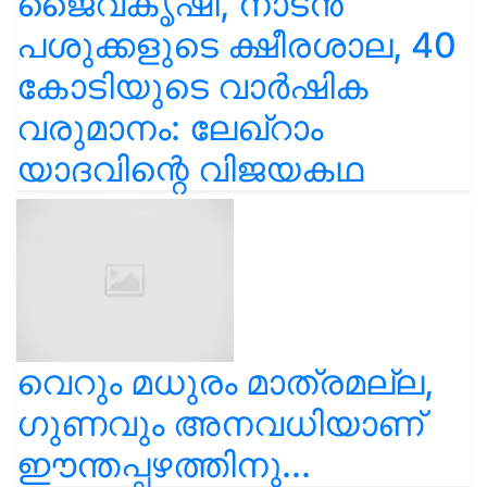
ജൈവകൃഷി, നാടൻ
പശുക്കളുടെ ക്ഷീരശാല, 40
കോടിയുടെ വാർഷിക
വരുമാനം: ലേഖ്‌റാം
യാദവിന്റെ വിജയകഥ
വെറും മധുരം മാത്രമല്ല,
ഗുണവും അനവധിയാണ്
ഈന്തപ്പഴത്തിനു...