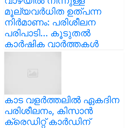
വാഴയിൽ നിന്നുള്ള
മൂല്യവർധിത ഉത്പന്ന
നിർമാണം: പരിശീലന
പരിപാടി... കൂടുതൽ
കാർഷിക വാർത്തകൾ
കാട വളര്‍ത്തലിൽ ഏകദിന
പരിശീലനം, കിസാൻ
ക്രെഡിറ്റ് കാർഡിന്