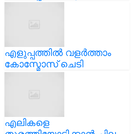
എളുപ്പത്തിൽ വളർത്താം
കോസ്മോസ് ചെടി
എലികളെ
തുരത്തിയോടിക്കാൻ ചില