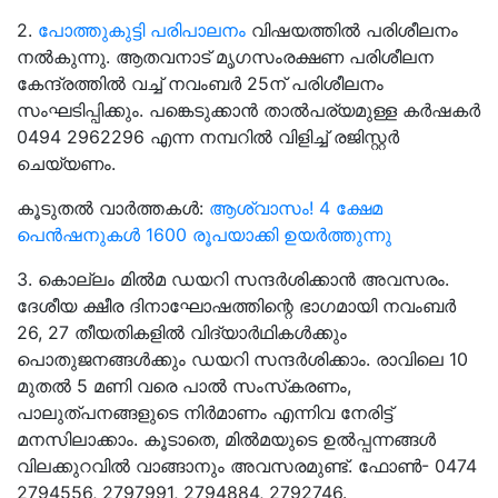
2.
പോത്തുകുട്ടി പരിപാലനം
വിഷയത്തിൽ പരിശീലനം
നൽകുന്നു. ആതവനാട് മൃഗസംരക്ഷണ പരിശീലന
കേന്ദ്രത്തിൽ വച്ച് നവംബർ 25ന് പരിശീലനം
സംഘടിപ്പിക്കും. പങ്കെടുക്കാൻ താൽപര്യമുള്ള കർഷകർ
0494 2962296 എന്ന നമ്പറിൽ വിളിച്ച് രജിസ്റ്റർ
ചെയ്യണം.
കൂടുതൽ വാർത്തകൾ:
ആശ്വാസം! 4 ക്ഷേമ
പെൻഷനുകൾ 1600 രൂപയാക്കി ഉയർത്തുന്നു
3. കൊല്ലം മിൽമ ഡയറി സന്ദര്‍ശിക്കാൻ അവസരം.
ദേശീയ ക്ഷീര ദിനാഘോഷത്തിന്റെ ഭാഗമായി നവംബര്‍
26, 27 തീയതികളില്‍ വിദ്യാര്‍ഥികള്‍ക്കും
പൊതുജനങ്ങള്‍ക്കും ഡയറി സന്ദര്‍ശിക്കാം. രാവിലെ 10
മുതല്‍ 5 മണി വരെ പാല്‍ സംസ്‌കരണം,
പാലുത്പനങ്ങളുടെ നിര്‍മാണം എന്നിവ നേരിട്ട്
മനസിലാക്കാം. കൂടാതെ, മില്‍മയുടെ ഉല്‍പ്പന്നങ്ങള്‍
വിലക്കുറവില്‍ വാങ്ങാനും അവസരമുണ്ട്.
ഫോണ്‍- 0474
2794556, 2797991, 2794884, 2792746.