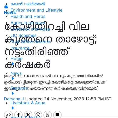
കോഴി വളർത്തൽ
Environment and Lifestyle
News
Health and Herbs
കോഴിയിറച്ചി വില
Agricultural news
Livestock and Aqua
കുത്തനെ താഴോട്ട്;
LIC Schemes
Post Office Scheme
നട്ടംതിരിഞ്ഞ്
Insurance
Home
കർഷകർ
News
ഇതരസംസ്ഥാനങ്ങളിൽ നിന്നും കുറഞ്ഞ നിരക്കിൽ
ഉൽപാദിപ്പിക്കുന്ന ഇറച്ചി കോഴികളെ കേരളത്തിലേക്ക്
Features
ഇറക്കുമതി ചെയ്യുന്നത് കർഷകർക്ക് വിനയായി
Darsana J
Updated 24 November, 2023 12:53 PM IST
Livestock & Aqua
Health & Herbs