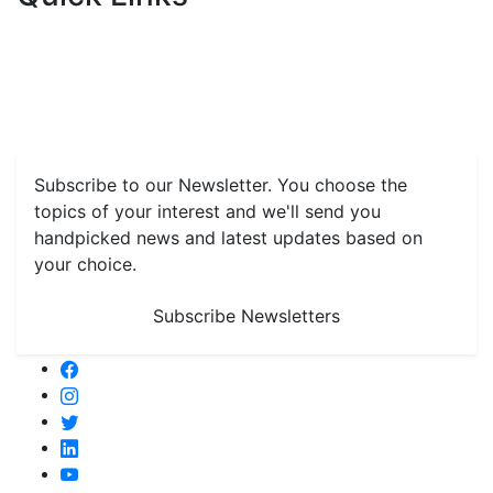
Home
News
Health & Herbs
Environment and Lifestyle
Features
Livestock & Aqua
Farm Care Tips
Organic
Farming
#FTB
Vegetables
Fruits
Spices & Cash Crops
Grain & Pulses
Flowers
Taste & Travel
Food Receipes
Monthly Reminders
Subscribe to our Newsletter. You choose the
topics of your interest and we'll send you
handpicked news and latest updates based on
your choice.
Subscribe Newsletters