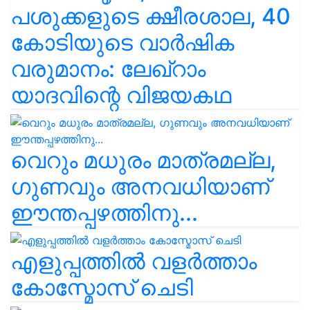
പശുക്കളുടെ ക്ഷീരശാല, 40
കോടിയുടെ വാർഷിക
വരുമാനം: ലേഖ്‌റാം
യാദവിന്റെ വിജയകഥ
വെറും മധുരം മാത്രമല്ല,
ഗുണവും അനവധിയാണ്
ഈന്തപ്പഴത്തിനു...
എളുപ്പത്തിൽ വളർത്താം
കോസ്മോസ് ചെടി