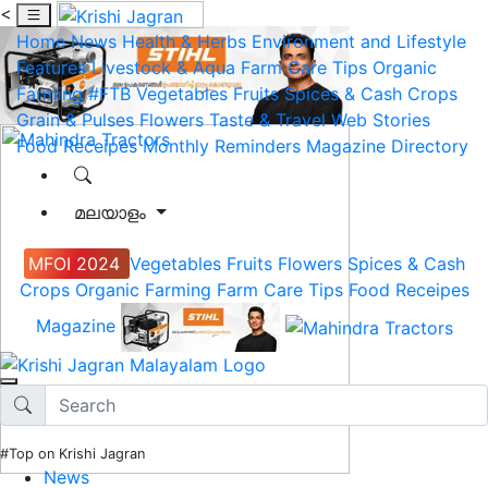
<
Home
News
Health & Herbs
Environment and Lifestyle
Features
Livestock & Aqua
Farm Care Tips
Organic
Farming
#FTB
Vegetables
Fruits
Spices & Cash Crops
Grain & Pulses
Flowers
Taste & Travel
Web Stories
Food Receipes
Monthly Reminders
Magazine
Directory
മലയാളം
MFOI 2024
Vegetables
Fruits
Flowers
Spices & Cash
Crops
Organic Farming
Farm Care Tips
Food Receipes
Magazine
#Top on Krishi Jagran
News