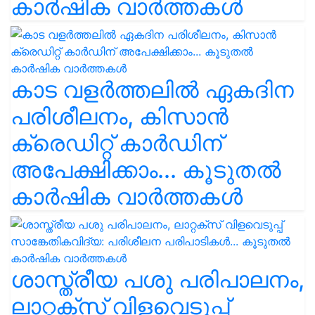
കാർഷിക വാർത്തകൾ
കാട വളര്‍ത്തലിൽ ഏകദിന
പരിശീലനം, കിസാൻ
ക്രെഡിറ്റ് കാർഡിന്
അപേക്ഷിക്കാം... കൂടുതൽ
കാർഷിക വാർത്തകൾ
ശാസ്ത്രീയ പശു പരിപാലനം,
ലാറ്റക്സ് വിളവെടുപ്പ്