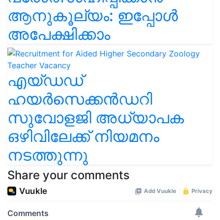
ആനുകൂല്യം: ഇപ്പോൾ
അപേക്ഷിക്കാം
എയ്ഡഡ്
ഹയർസെക്കൻഡറി
സുവോളജി അധ്യാപക
ഒഴിവിലേക്ക് നിയമനം
നടത്തുന്നു
Share your comments