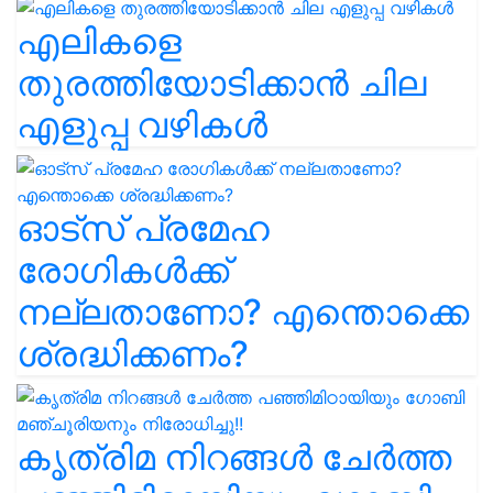
എലികളെ
തുരത്തിയോടിക്കാൻ ചില
എളുപ്പ വഴികൾ
ഓട്സ് പ്രമേഹ
രോഗികൾക്ക്
നല്ലതാണോ? എന്തൊക്കെ
ശ്രദ്ധിക്കണം?
കൃത്രിമ നിറങ്ങൾ ചേർത്ത