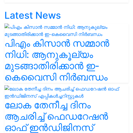
Latest News
പിഎം കിസാൻ സമ്മാൻ
നിധി: ആനുകൂല്യം
മുടങ്ങാതിരിക്കാൻ ഇ-
കെവൈസി നിർബന്ധം
ലോക തേനീച്ച ദിനം
ആചരിച്ച് ഫെഡറേഷൻ
ഓഫ് ഇൻഡിജിനസ്