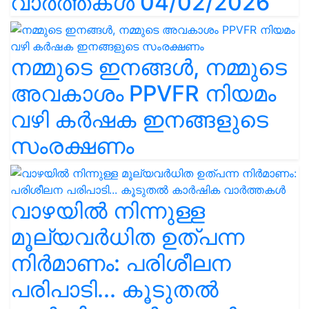
വാർത്തകൾ 04/02/2026
നമ്മുടെ ഇനങ്ങൾ, നമ്മുടെ
അവകാശം PPVFR നിയമം
വഴി കർഷക ഇനങ്ങളുടെ
സംരക്ഷണം
വാഴയിൽ നിന്നുള്ള
മൂല്യവർധിത ഉത്പന്ന
നിർമാണം: പരിശീലന
പരിപാടി... കൂടുതൽ