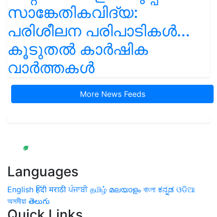
സാങ്കേതികവിദ്യ:
പരിശീലന പരിപാടികൾ...
കൂടുതൽ കാർഷിക
വാർത്തകൾ
More News Feeds
Languages
English
हिंदी
मराठी
ਪੰਜਾਬੀ
தமிழ்
മലയാളം
বাংলা
ಕನ್ನಡ
ଓଡିଆ
অসমীয়া
తెలుగు
Quick Links