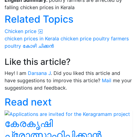
English Summary:
poultry farmers are affected by
falling chicken prices in Kerala
Related Topics
Chicken price
chicken prices in Kerala
chicken price
poultry farmers
poultry
കോഴി
ചിക്കൻ
Like this article?
Hey! I am
Darsana J
. Did you liked this article and
have suggestions to improve this article?
Mail
me your
suggestions and feedback.
Read next
കേരകൃഷി
പ്രോത്സാഹിപ്പിക്കാൻ