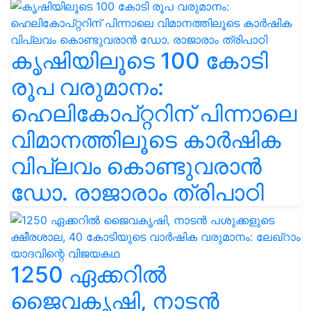
കൃഷിയിലൂടെ 100 കോടി
രൂപ വരുമാനം:
ഹെലികോപ്റ്ററിന് പിന്നാലെ
വിമാനത്തിലൂടെ കാർഷിക
വിപ്ലവം കൊണ്ടുവരാൻ
ഡോ. രാജാരാം ത്രിപാഠി
1250 ഏക്കറിൽ
ജൈവകൃഷി, നാടൻ