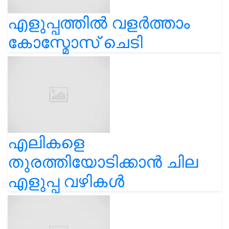
എളുപ്പത്തിൽ വളർത്താം
കോസ്മോസ് ചെടി
എലികളെ
തുരത്തിയോടിക്കാൻ ചില
എളുപ്പ വഴികൾ