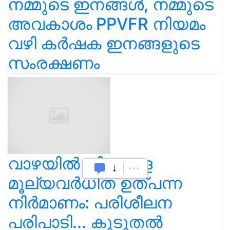
നമ്മുടെ ഇനങ്ങൾ, നമ്മുടെ
അവകാശം PPVFR നിയമം
വഴി കർഷക ഇനങ്ങളുടെ
സംരക്ഷണം
വാഴയിൽ നിന്നുള്ള
മൂല്യവർധിത ഉത്പന്ന
നിർമാണം: പരിശീലന
പരിപാടി... കൂടുതൽ