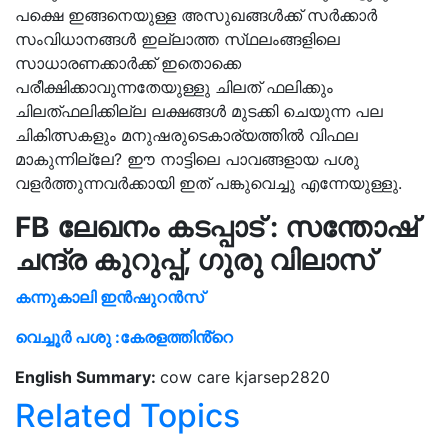
പക്ഷെ ഇങ്ങനെയുള്ള അസുഖങ്ങൾക്ക് സർക്കാർ
സംവിധാനങ്ങൾ ഇല്ലാത്ത സ്‌ഥലംങ്ങളിലെ
സാധാരണക്കാർക്ക് ഇതൊക്കെ
പരീക്ഷിക്കാവുന്നതേയുള്ളു ചിലത് ഫലിക്കും
ചിലത്‌ഫലിക്കില്ല ലക്ഷങ്ങൾ മുടക്കി ചെയുന്ന പല
ചികിത്സകളും മനുഷരുടെകാര്യത്തിൽ വിഫല
മാകുന്നില്ലേ? ഈ നാട്ടിലെ പാവങ്ങളായ പശു
വളർത്തുന്നവർക്കായി ഇത് പങ്കുവെച്ചു എന്നേയുള്ളു.
FB ലേഖനം കടപ്പാട് : സന്തോഷ്‌
ചന്ദ്ര കുറുപ്പ്, ഗുരു വിലാസ്
കന്നുകാലി
ഇൻഷുറൻസ്
വെച്ചൂര്‍ പശു :കേരളത്തിൻ്റെ
English Summary:
cow care kjarsep2820
Related Topics