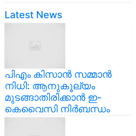
Latest News
പിഎം കിസാൻ സമ്മാൻ
നിധി: ആനുകൂല്യം
മുടങ്ങാതിരിക്കാൻ ഇ-
കെവൈസി നിർബന്ധം