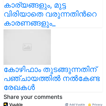
കാര്യങ്ങളും, മുട്ട
വിരിയാതെ വരുന്നതിൻറെ
കാരണങ്ങളും_
കോഴിഫാം തുടങ്ങുന്നതിന്
പഞ്ചായത്തിൽ നൽകേണ്ട
രേഖകൾ
Share your comments