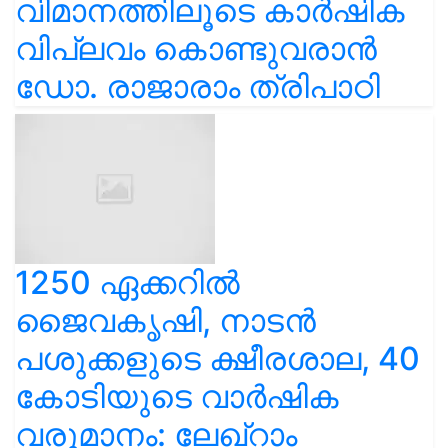
വിമാനത്തിലൂടെ കാർഷിക
വിപ്ലവം കൊണ്ടുവരാൻ
ഡോ. രാജാരാം ത്രിപാഠി
1250 ഏക്കറിൽ
ജൈവകൃഷി, നാടൻ
പശുക്കളുടെ ക്ഷീരശാല, 40
കോടിയുടെ വാർഷിക
വരുമാനം: ലേഖ്‌റാം