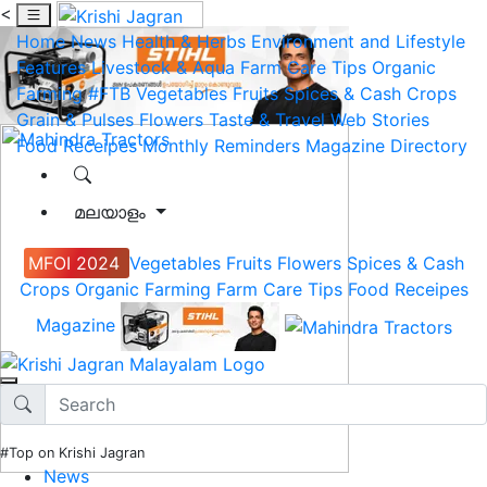
<
Home
News
Health & Herbs
Environment and Lifestyle
Features
Livestock & Aqua
Farm Care Tips
Organic
Farming
#FTB
Vegetables
Fruits
Spices & Cash Crops
Grain & Pulses
Flowers
Taste & Travel
Web Stories
Food Receipes
Monthly Reminders
Magazine
Directory
മലയാളം
MFOI 2024
Vegetables
Fruits
Flowers
Spices & Cash
Crops
Organic Farming
Farm Care Tips
Food Receipes
Magazine
#Top on Krishi Jagran
News