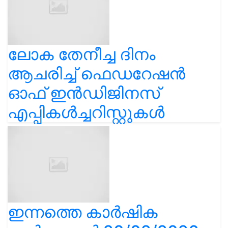
ലോക തേനീച്ച ദിനം
ആചരിച്ച് ഫെഡറേഷൻ
ഓഫ് ഇൻഡിജിനസ്
എപ്പികൾച്ചറിസ്റ്റുകൾ
ഇന്നത്തെ കാർഷിക