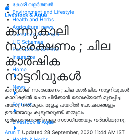
കോഴി വളർത്തൽ
Environment and Lifestyle
Livestock & Aqua
Health and Herbs
കന്നുകാലി
Agricultural news
Livestock and Aqua
സംരക്ഷണം ; ചില
LIC Schemes
Post Office Scheme
കാര്‍ഷിക
Insurance
Home
നാട്ടറിവുകള്‍
News
കന്നുകാലി സംരക്ഷണം ; ചില കാര്‍ഷിക നാട്ടറിവുകള്‍
കാലികളില്‍ ചെന പിടിക്കാന്‍ വൈകിയാല്‍ മുളപ്പിച്ച
Features
പയറു നല്‍കുക. മുളച്ച പയറില്‍ പോഷകങ്ങളും
ഊര്‍ജ്ജവും കൂടുതലുണ്ട്. തന്മൂലം
ഗര്‍ഭധാരണത്തിനുള്ള സാ‍ാധ്യതയും വര്‍ദ്ധിക്കുന്നു.
Livestock & Aqua
Arun T
Updated 28 September, 2020 11:44 AM IST
Health & Herbs