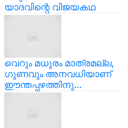
യാദവിന്റെ വിജയകഥ
വെറും മധുരം മാത്രമല്ല,
ഗുണവും അനവധിയാണ്
ഈന്തപ്പഴത്തിനു...