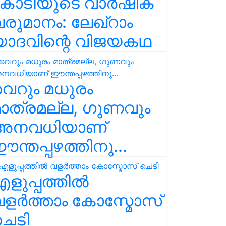
കോടിയുടെ വാർഷിക
രുമാനം: ലേഖ്‌റാം
യാദവിന്റെ വിജയകഥ
െറും മധുരം
ാത്രമല്ല, ഗുണവും
അനവധിയാണ്
ന്തപ്പഴത്തിനു...
ളുപ്പത്തിൽ
ളർത്താം കോസ്മോസ്
ചെടി