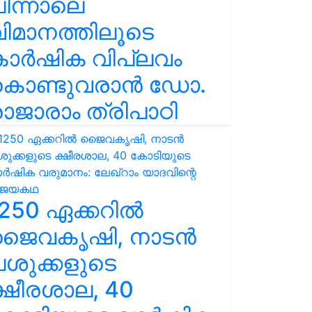
ിന്നാലെ
ിമാനത്തിലൂടെ
കാർഷിക വിപ്ലവം
കൊണ്ടുവരാൻ ഡോ.
ാജാരാം ത്രിപാഠി
250 ഏക്കറിൽ
ജൈവകൃഷി, നാടൻ
ശുക്കളുടെ
്ഷീരശാല, 40