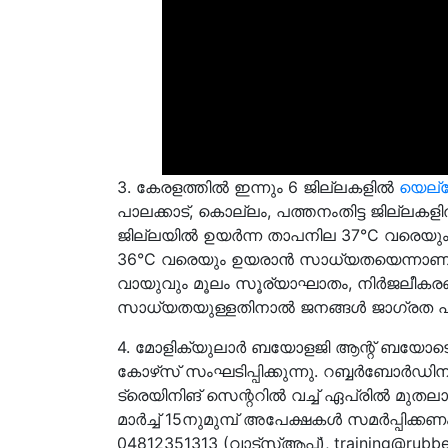
3. കേരളത്തിൽ ഇന്നും 6 ജില്ലകളിൽ
യെല്ല
പാലക്കാട്, കൊല്ലം, പത്തനംതിട്ട ജില്ല
ജില്ലയിൽ ഉയർന്ന താപനില 37°C വരെയും,
36°C വരെയും ഉയരാൻ സാധ്യതയെന്നാണ് മുന
വായുവും മൂലം സൂര്യാഘാതം, നിർജലീകര
സാധ്യതയുള്ളതിനാൽ ജനങ്ങൾ ജാഗ്രത പാ
4. മോളിക്യുലാര്‍ ബയോളജി ആന്റ് ബയോടെ
കോഴ്‌സ് സംഘടിപ്പിക്കുന്നു. റബ്ബര്‍ബോര്‍ഡിന് ക
ട്രെയിനിങ് സെന്ററിൽ വച്ച് ഏപ്രില്‍ മുതല
മാര്‍ച്ച് 15നുമുമ്പ് അപേക്ഷകൾ സമർപ്പിക്കണം
04812351313 (വാട്‌സ്ആപ്പ്),
training@rubbe