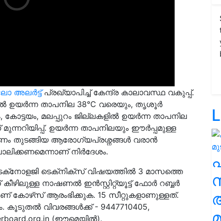
ോ അലർട്ട്
പ്രഖ്യാപിച്ച് കേന്ദ്ര കാലാവസ്ഥ വകുപ്പ്.
കളിൽ ഉയർന്ന താപനില 38°C വരെയും, തൃശൂർ
L
 കോട്ടയം, മലപ്പുറം ജില്ലകളിൽ ഉയർന്ന താപനില
്നറിയിപ്പ്. ഉയർന്ന താപനിലയും ഈർപ്പമുള്ള
ണം തുടങ്ങിയ ആരോഗ്യപ്രശ്നങ്ങൾ വരാൻ
ലിക്കണമെന്നാണ് നിർദേശം.
ക്‌നോളജി ടെക്‌നിക്‌സ് വിഷയത്തിൽ 3 മാസത്തെ
സ
ീഴിലുള്ള നാഷണല്‍ ഇന്‍സ്റ്റിറ്റ്യൂട്ട് ഫോര്‍ റബ്ബര്‍
ാണ് കോഴ്‌സ് ആരംഭിക്കുക. 15 സീറ്റുകളാണുള്ളത്.
. കൂടുതല്‍ വിവരങ്ങള്‍ക്ക് -
9447710405,
മ
rboard.org.in
(ഈമെയില്‍).