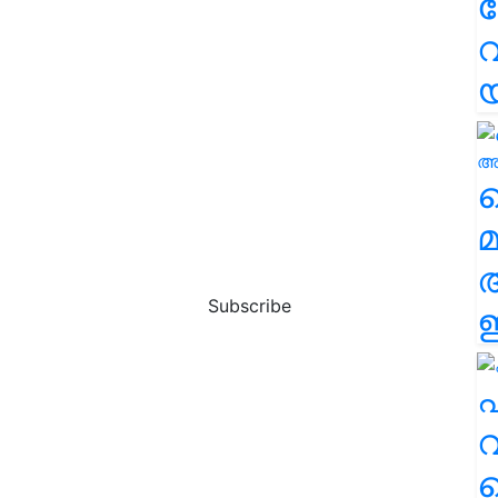
വ
വ
മ
Subscribe
ഈ
എ
വ