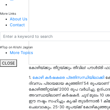
More Links
About Us
Contact
#Top on Krishi Jagran
More Topics
CLOSE
കോഴിയ്ക്കും തീറ്റയ്ക്കും തീവില! പൗൾട്രി 
1.
കോഴി കർഷകരെ പ്രതിസന്ധിയിലാക്കി
കേ
ദിവസം പ്രായമായ കുഞ്ഞിന് 54 രൂപയാണ്
കോഴിത്തീറ്റയ്ക്ക് 2000 രൂപ വർധിച്ചു. ഉദ
അവസ്ഥയിലാണ് കർഷകർ. ചൂട് മൂലം 10 ശത
ഈ നഷ്ടം സഹിച്ചും കൃഷി തുടർന്നാൽ 1 കില
ചെലവാകും. 25-30 രൂപയ്ക്ക് കോഴികുഞ്ഞുങ