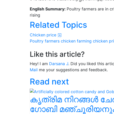
English Summary:
Poultry farmers are in cr
rising
Related Topics
Chicken price
Poultry farmers
chicken farming
chicken pr
Like this article?
Hey! I am
Darsana J
. Did you liked this art
Mail
me your suggestions and feedback.
Read next
കൃത്രിമ നിറങ്ങൾ ചേ
ഗോബി മഞ്ചൂരിയനും ന