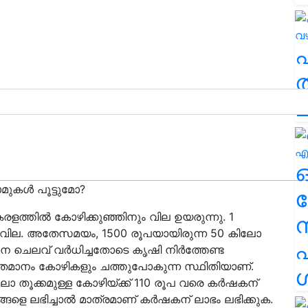
ത
ച
ഫാമുകൾ പൂട്ടുമോ?
ര
രളത്തിൽ കോഴിക്കുഞ്ഞിനും വില ഉയരുന്നു. 1
 വില. അതേസമയം, 1500 രൂപയായിരുന്ന 50 കിലോ
എ
്പാദന ചെലവ് വർധിച്ചതോടെ കൃഷി നിർത്തേണ്ട
മാനം കോഴികളും ചത്തുപോകുന്ന സ്ഥിതിയാണ്.
ശ
ോ തൂക്കമുള്ള കോഴിയ്ക്ക് 110 രൂപ വരെ കർഷകന്
്ങളെ ലഭിച്ചാൽ മാത്രമാണ് കർഷകന് ലാഭം ലഭിക്കുക.