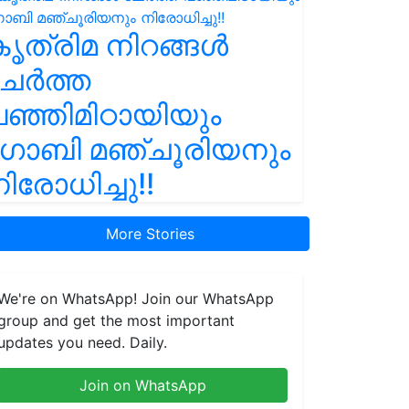
ൃത്രിമ നിറങ്ങൾ
ചേർത്ത
ഞ്ഞിമിഠായിയും
ഗോബി മഞ്ചൂരിയനും
ിരോധിച്ചു!!
More Stories
We're on WhatsApp! Join our WhatsApp
group and get the most important
updates you need. Daily.
Join on WhatsApp