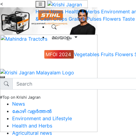
<
Home
News
Health & Herbs
Environment an
& Cash Crops
Grain & Pulses
Flowers
Taste
മലയാളം
MFOI 2024
Vegetables
Fruits
Flowers
#Top on Krishi Jagran
News
കോഴി വളർത്തൽ
Environment and Lifestyle
Health and Herbs
Agricultural news