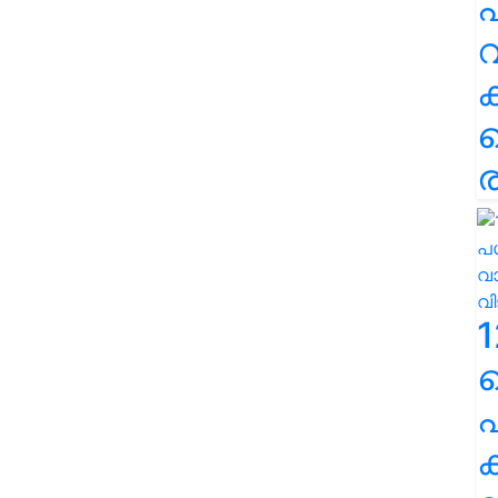
പ
വ
ര
1
പ
ക