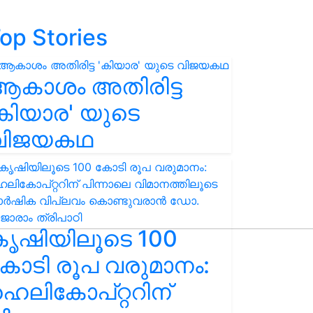
op Stories
ആകാശം അതിരിട്ട
കിയാര' യുടെ
വിജയകഥ
കൃഷിയിലൂടെ 100
ോടി രൂപ വരുമാനം:
െലികോപ്റ്ററിന്