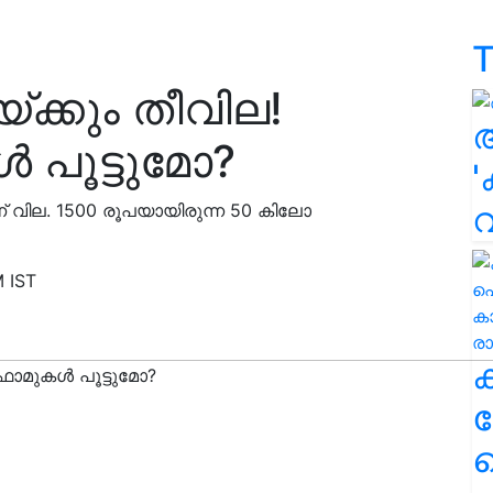
T
യ്ക്കും തീവില!
 പൂട്ടുമോ?
'
 വില. 1500 രൂപയായിരുന്ന 50 കിലോ
 IST
ക
ഹ