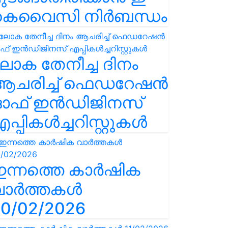
കെവൈസി നിർബന്ധം
ോക തേനീച്ച ദിനം
ആചരിച്ച് ഫെഡറേഷൻ
ഓഫ് ഇൻഡിജിനസ്
പ്പികൾച്ചറിസ്റ്റുകൾ
ഇന്നത്തെ കാർഷിക
വാർത്തകൾ
0/02/2026