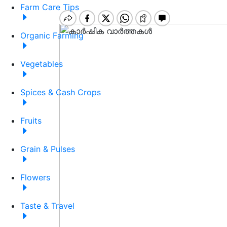
Farm Care Tips
Organic Farming
Vegetables
Spices & Cash Crops
Fruits
Grain & Pulses
Flowers
Taste & Travel