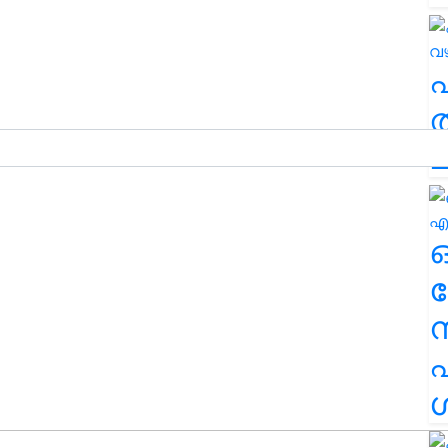
ത
ച
ര
എ
ശ