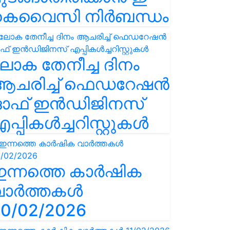
കെവൈസി നിർബന്ധം
ോക തേനീച്ച ദിനം
ആചരിച്ച് ഫെഡറേഷൻ
ഓഫ് ഇൻഡിജിനസ്
പ്പികൾച്ചറിസ്റ്റുകൾ
ഇന്നത്തെ കാർഷിക
വാർത്തകൾ
0/02/2026