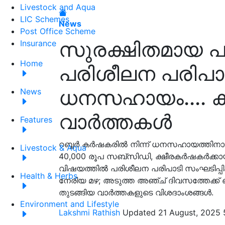
Livestock and Aqua
LIC Schemes
News
Post Office Scheme
സുരക്ഷിതമായ പ
Insurance
Home
പരിശീലന പരിപാട
ധനസഹായം.... 
News
വാർത്തകൾ
Features
റബ്ബർ കർഷകരിൽ നിന്ന് ധനസഹായത്തിനായി 
Livestock & Aqua
40,000 രൂപ സബ്‌സിഡി, ക്ഷീരകര്‍ഷകര്‍ക്
വിഷയത്തില്‍ പരിശീലന പരിപാടി സംഘടിപ്പിക
Health & Herbs
നേരിയ മഴ; അടുത്ത അഞ്ച് ദിവസത്തേക്ക് ഒര
തുടങ്ങിയ വാർത്തകളുടെ വിശദാംശങ്ങൾ.
Environment and Lifestyle
Lakshmi Rathish
Updated 21 August, 2025 