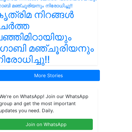
ൃത്രിമ നിറങ്ങൾ
ചേർത്ത
ഞ്ഞിമിഠായിയും
ഗോബി മഞ്ചൂരിയനും
ിരോധിച്ചു!!
More Stories
We're on WhatsApp! Join our WhatsApp
group and get the most important
updates you need. Daily.
Join on WhatsApp