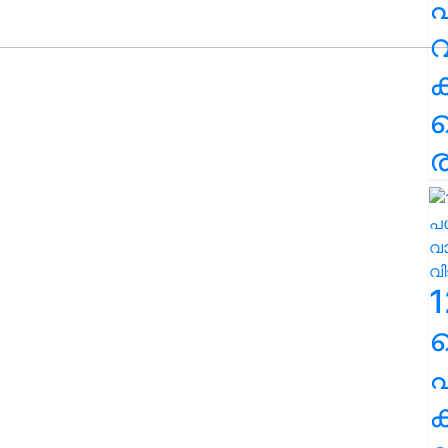
പ
വ
ര
1
പ
ക