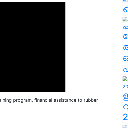
ല
എ
aining program, financial assistance to rubber
2