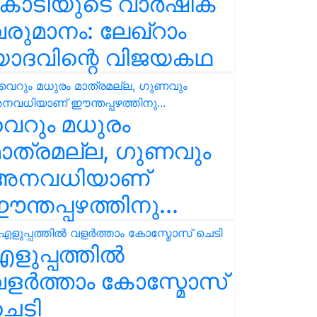
കോടിയുടെ വാർഷിക
രുമാനം: ലേഖ്‌റാം
യാദവിന്റെ വിജയകഥ
െറും മധുരം
ാത്രമല്ല, ഗുണവും
അനവധിയാണ്
ന്തപ്പഴത്തിനു...
ളുപ്പത്തിൽ
ളർത്താം കോസ്മോസ്
ചെടി