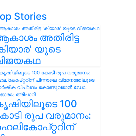
op Stories
ആകാശം അതിരിട്ട
കിയാര' യുടെ
വിജയകഥ
കൃഷിയിലൂടെ 100
ോടി രൂപ വരുമാനം:
െലികോപ്റ്ററിന്