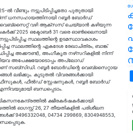
ൽ വീണ്ടും നട്ടുപിടിപ്പിച്ചതോ പുതുതായി
ക
 നിന്ന് ധനസഹായത്തിനായി റബ്ബർ ബോർഡ്
 വെബ്‌സൈറ്റ് വഴി ആക്‌സസ് ചെയ്യാൻ കഴിയുന്ന
ർഷകർക്ക് 2025 ഒക്ടോബർ 31 വരെ ഓൺലൈനായി
പ
്ടുപിടിപ്പിച്ച സ്ഥലത്തിന്റെ ഉടമസ്ഥാവകാശം
പിടിപ്പിച്ച സ്ഥലത്തിന്റെ ഏകദേശ രേഖാചിത്രം, ബാങ്ക്
പ്പിച്ച അക്കൗണ്ട്), അംഗീകൃത നഴ്‌സറികളിൽ നിന്ന്
ന
ടങ്ങിയവ അപേക്ഷയോടൊപ്പം അപ്‌ലോഡ്
യാണ് സബ്‌സിഡി. റബ്ബർ ബോർഡിന്റെ വെബ്‌സൈറ്റായ
ശങ്ങൾ ലഭിക്കും. കൂടുതൽ വിവരങ്ങൾക്കായി
ീസുകൾ, ഫീൽഡ് സ്റ്റേഷനുകൾ, റബ്ബർ ബോർഡ്
്നിവയുമായി ബന്ധപ്പെടാം.
സനകേന്ദ്രത്തില്‍ ക്ഷീരകര്‍ഷകര്‍ക്കായി
തില്‍ ഓഗസ്റ്റ് 26, 27 തീയതികളില്‍ പരിശീലന
ങ്ങൾക്ക് 9496332048, 04734 299869, 8304948553,
്ധപ്പെടുക.