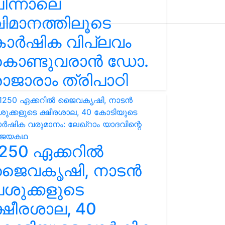
ിന്നാലെ
ിമാനത്തിലൂടെ
കാർഷിക വിപ്ലവം
കൊണ്ടുവരാൻ ഡോ.
ാജാരാം ത്രിപാഠി
250 ഏക്കറിൽ
ജൈവകൃഷി, നാടൻ
ശുക്കളുടെ
്ഷീരശാല, 40