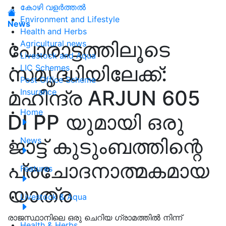
കോഴി വളർത്തൽ
Environment and Lifestyle
News
Health and Herbs
പോരാട്ടത്തിലൂടെ
Agricultural news
Livestock and Aqua
സമൃദ്ധിയിലേക്ക്:
LIC Schemes
Post Office Scheme
മഹീന്ദ്ര ARJUN 605
Insurance
Home
DI PP യുമായി ഒരു
ജാട്ട് കുടുംബത്തിന്റെ
News
പ്രചോദനാത്മകമായ
Features
യാത്ര
Livestock & Aqua
രാജസ്ഥാനിലെ ഒരു ചെറിയ ഗ്രാമത്തിൽ നിന്ന്
Health & Herbs