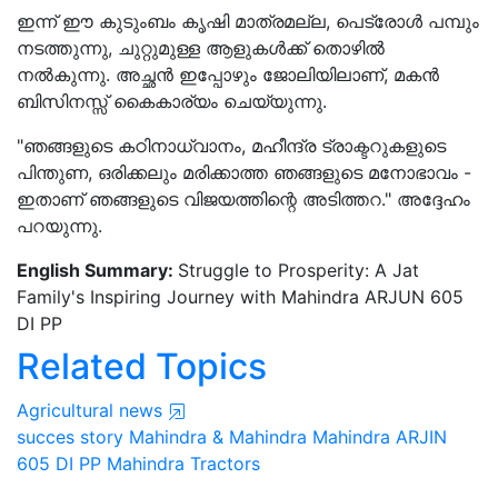
ഇന്ന് ഈ കുടുംബം കൃഷി മാത്രമല്ല, പെട്രോൾ പമ്പും
നടത്തുന്നു, ചുറ്റുമുള്ള ആളുകൾക്ക് തൊഴിൽ
നൽകുന്നു. അച്ഛൻ ഇപ്പോഴും ജോലിയിലാണ്, മകൻ
ബിസിനസ്സ് കൈകാര്യം ചെയ്യുന്നു.
"ഞങ്ങളുടെ കഠിനാധ്വാനം, മഹീന്ദ്ര ട്രാക്ടറുകളുടെ
പിന്തുണ, ഒരിക്കലും മരിക്കാത്ത ഞങ്ങളുടെ മനോഭാവം -
ഇതാണ് ഞങ്ങളുടെ വിജയത്തിന്റെ അടിത്തറ." അദ്ദേഹം
പറയുന്നു.
English Summary:
Struggle to Prosperity: A Jat
Family's Inspiring Journey with Mahindra ARJUN 605
DI PP
Related Topics
Agricultural news
succes story
Mahindra & Mahindra
Mahindra ARJIN
605 DI PP
Mahindra Tractors