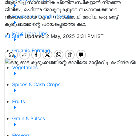
ആരംഭിച്ച സാമ്പത്തിക പ്രതിസന്ധികളാൽ നിറഞ്ഞ
ജീവിതം, മഹീന്ദ്ര ട്രാക്ടറുകളുടെ സഹായത്തോടെ
Environment and Lifestyle
വിജയകരമായ കൃഷി സംരംഭമായി മാറിയ ഒരു ജാട്ട്
കുടുംബത്തിന്റെ പറയപ്പെടാത്ത കഥ.
Farm Care Tips
KJ Staff
Updated 2 May, 2025 3:31 PM IST
Organic Farming
Vegetables
Spices & Cash Crops
Fruits
Grain & Pulses
Flowers