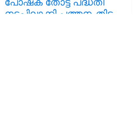
പോഷക തോട്ട പദ്ധതി
നടപ്പിലാക്കി പത്തനംതിട്ട
ജില്ലാ
കൃഷിവിജ്ഞാനകേന്ദ്രം...
കൂടുതൽ കാർഷിക
വാർത്തകൾ
Share your comments