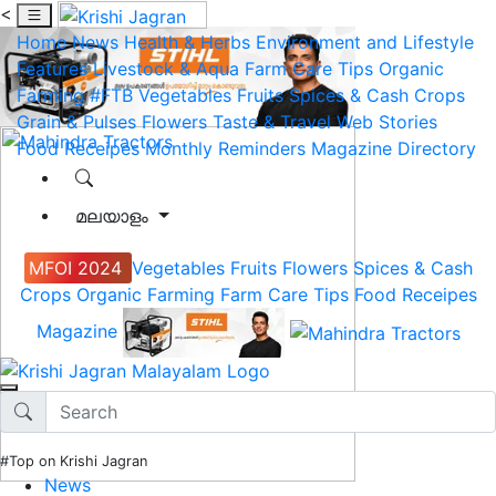
<
Home
News
Health & Herbs
Environment and Lifestyle
Features
Livestock & Aqua
Farm Care Tips
Organic
Farming
#FTB
Vegetables
Fruits
Spices & Cash Crops
Grain & Pulses
Flowers
Taste & Travel
Web Stories
Food Receipes
Monthly Reminders
Magazine
Directory
മലയാളം
MFOI 2024
Vegetables
Fruits
Flowers
Spices & Cash
Crops
Organic Farming
Farm Care Tips
Food Receipes
Magazine
#Top on Krishi Jagran
News