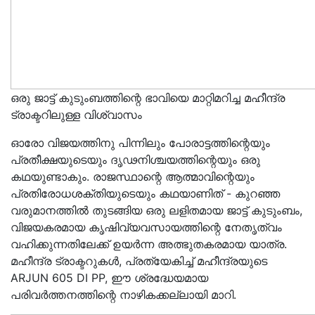
ഒരു ജാട്ട് കുടുംബത്തിന്റെ ഭാവിയെ മാറ്റിമറിച്ച മഹീന്ദ്ര
ട്രാക്ടറിലുള്ള വിശ്വാസം
ഓരോ വിജയത്തിനു പിന്നിലും പോരാട്ടത്തിന്റെയും
പ്രതീക്ഷയുടെയും ദൃഢനിശ്ചയത്തിന്റെയും ഒരു
കഥയുണ്ടാകും. രാജസ്ഥാന്റെ ആത്മാവിന്റെയും
പ്രതിരോധശക്തിയുടെയും കഥയാണിത് - കുറഞ്ഞ
വരുമാനത്തിൽ തുടങ്ങിയ ഒരു ലളിതമായ ജാട്ട് കുടുംബം,
വിജയകരമായ കൃഷിവ്യവസായത്തിന്റെ നേതൃത്വം
വഹിക്കുന്നതിലേക്ക് ഉയർന്ന അത്ഭുതകരമായ യാത്ര.
മഹീന്ദ്ര ട്രാക്ടറുകൾ, പ്രത്യേകിച്ച് മഹീന്ദ്രയുടെ
ARJUN 605 DI PP, ഈ ശ്രദ്ധേയമായ
പരിവർത്തനത്തിന്റെ നാഴികക്കല്ലായി മാറി.