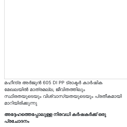
മഹീന്ദ്ര അർജുൻ 605 DI PP ട്രാക്ടർ കാർഷിക
മേഖലയിൽ മാത്രമല്ല, ജീവിതത്തിലും
സ്ഥിരതയുടെയും വിശ്വാസ്യതയുടെയും പ്രതീകമായി
മാറിയിരിക്കുന്നു
അദ്ദേഹത്തെപ്പോലുള്ള നിരവധി കർഷകർക്ക് ഒരു
പ്രചോദനം