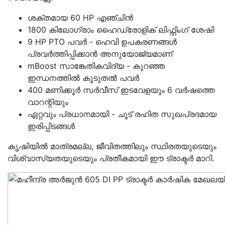
ശക്തമായ 60 HP എഞ്ചിൻ
1800 കിലോഗ്രാം ഹൈഡ്രോളിക് ലിഫ്റ്റിംഗ് ശേഷി
9 HP PTO പവർ - ഹെവി ഉപകരണങ്ങൾ
പ്രവർത്തിപ്പിക്കാൻ അനുയോജ്യമാണ്
mBoost സാങ്കേതികവിദ്യ - കുറഞ്ഞ
ഇന്ധനത്തിൽ കൂടുതൽ പവർ
400 മണിക്കൂർ സർവീസ് ഇടവേളയും 6 വർഷത്തെ
വാറന്റിയും
ഏറ്റവും പ്രധാനമായി - ചൂട് രഹിത സുഖപ്രദമായ
ഇരിപ്പിടങ്ങൾ
കൃഷിയിൽ മാത്രമല്ല, ജീവിതത്തിലും സ്ഥിരതയുടെയും
വിശ്വാസ്യതയുടെയും പ്രതീകമായി ഈ ട്രാക്ടർ മാറി.