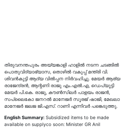
തിരുവനന്തപുരം അയ്യങ്കാളി ഹാളിൽ നടന്ന ചടങ്ങിൽ
പൊതുവിദ്യാഭ്യാസ, തൊഴിൽ വകുപ്പ് മന്ത്രി വി.
ശിവൻകുട്ടി ആദ്യ വിൽപ്പന നിർവഹിച്ചു. മേയർ ആര്യ
രാജേന്ദ്രൻ, ആന്റണി രാജു എം.എൽ.എ, ഡെപ്യൂട്ടി
മേയർ പി.കെ. രാജു, കൗൺസിലർ പാളയം രാജൻ,
സപ്ലൈകോ ജനറൽ മാനേജർ സൂരജ് ഷാജി, മേഖലാ
മാനേജർ ജലജ ജി.എസ്. റാണി എന്നിവർ പങ്കെടുത്തു.
English Summary:
Subsidized items to be made
available on supplyco soon: Minister GR Anil