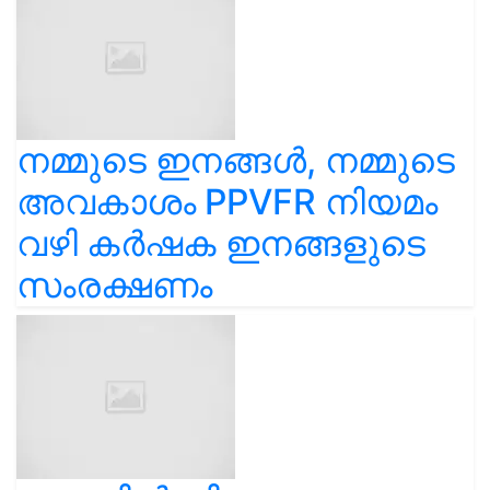
നമ്മുടെ ഇനങ്ങൾ, നമ്മുടെ
അവകാശം PPVFR നിയമം
വഴി കർഷക ഇനങ്ങളുടെ
സംരക്ഷണം