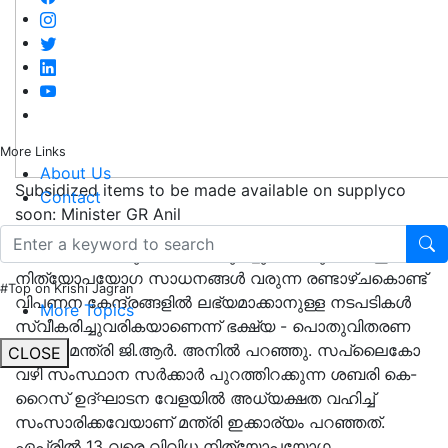
More Links
About Us
Subsidized items to be made available on supplyco
Contact
soon: Minister GR Anil
സപ്ലൈകോ മുഖേന വിലകുറച്ചു നൽകുന്ന 13 ഇനം
നിത്യോപയോഗ സാധനങ്ങൾ വരുന്ന രണ്ടാഴ്ചകൊണ്ട്
#Top on Krishi Jagran
വിപണന കേന്ദ്രങ്ങളിൽ ലഭ്യമാക്കാനുള്ള നടപടികൾ
More Topics
സ്വീകരിച്ചുവരികയാണെന്ന് ഭക്ഷ്യ - പൊതുവിതരണ
വകുപ്പ് മന്ത്രി ജി.ആർ. അനിൽ പറഞ്ഞു. സപ്ലൈകോ
CLOSE
വഴി സംസ്ഥാന സർക്കാർ പുറത്തിറക്കുന്ന ശബരി കെ-
റൈസ് ഉദ്ഘാടന വേളയിൽ അധ്യക്ഷത വഹിച്ച്
സംസാരിക്കവേയാണ് മന്ത്രി ഇക്കാര്യം പറഞ്ഞത്.
ഏപ്രിൽ 13 വരെ വിവിധ നിത്യോപയോഗ