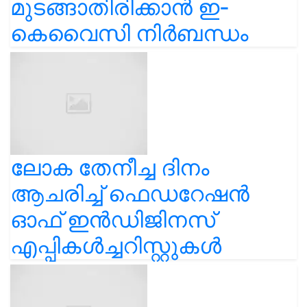
മുടങ്ങാതിരിക്കാൻ ഇ-
കെവൈസി നിർബന്ധം
ലോക തേനീച്ച ദിനം
ആചരിച്ച് ഫെഡറേഷൻ
ഓഫ് ഇൻഡിജിനസ്
എപ്പികൾച്ചറിസ്റ്റുകൾ