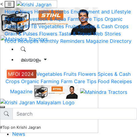
<
Home
News
Health & Herbs
Environment and Lifestyle
Features
Livestock & Aqua
Farm Care Tips
Organic
Farming
#FTB
Vegetables
Fruits
Spices & Cash Crops
Grain & Pulses
Flowers
Taste & Travel
Web Stories
Food Receipes
Monthly Reminders
Magazine
Directory
മലയാളം
MFOI 2024
Vegetables
Fruits
Flowers
Spices & Cash
Crops
Organic Farming
Farm Care Tips
Food Receipes
Magazine
#Top on Krishi Jagran
News