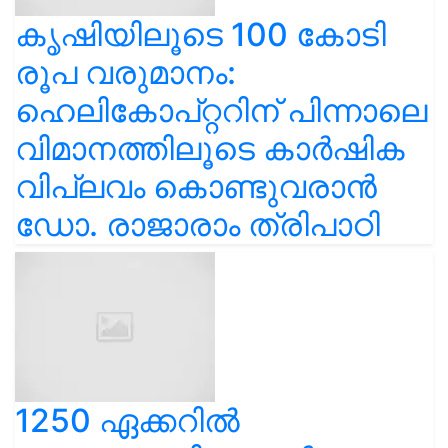
കൃഷിയിലൂടെ 100 കോടി
രൂപ വരുമാനം:
ഹെലികോപ്റ്ററിന് പിന്നാലെ
വിമാനത്തിലൂടെ കാർഷിക
വിപ്ലവം കൊണ്ടുവരാൻ
ഡോ. രാജാരാം ത്രിപാഠി
1250 ഏക്കറിൽ