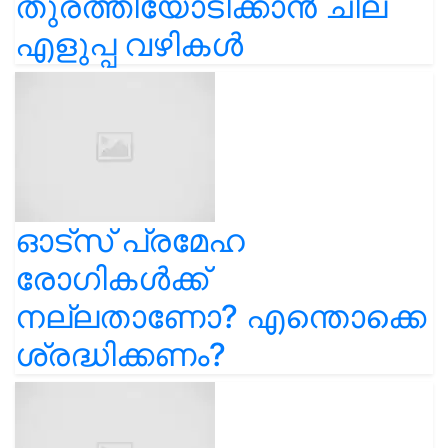
തുരത്തിയോടിക്കാൻ ചില
എളുപ്പ വഴികൾ
ഓട്സ് പ്രമേഹ
രോഗികൾക്ക്
നല്ലതാണോ? എന്തൊക്കെ
ശ്രദ്ധിക്കണം?