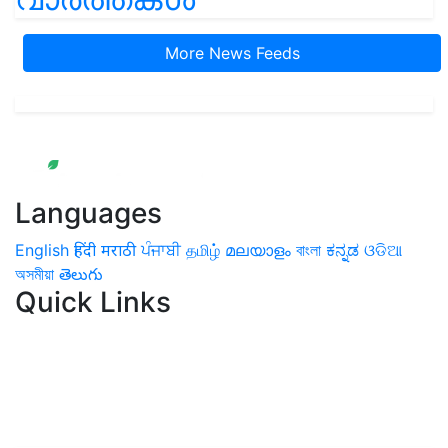
More News Feeds
Languages
English
हिंदी
मराठी
ਪੰਜਾਬੀ
தமிழ்
മലയാളം
বাংলা
ಕನ್ನಡ
ଓଡିଆ
অসমীয়া
తెలుగు
Quick Links
Home
News
Health & Herbs
Environment and Lifestyle
Features
Livestock & Aqua
Farm Care Tips
Organic
Farming
#FTB
Vegetables
Fruits
Spices & Cash Crops
Grain & Pulses
Flowers
Taste & Travel
Food Receipes
Monthly Reminders