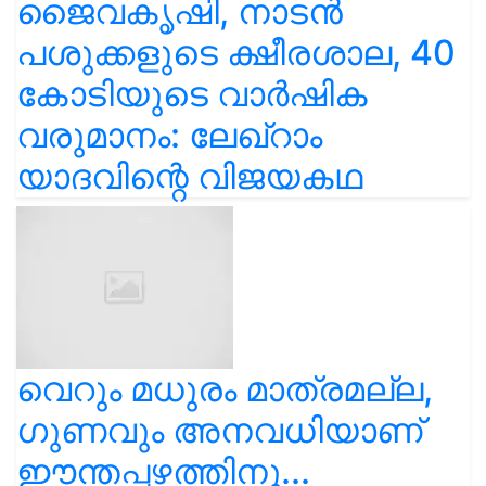
ജൈവകൃഷി, നാടൻ
പശുക്കളുടെ ക്ഷീരശാല, 40
കോടിയുടെ വാർഷിക
വരുമാനം: ലേഖ്‌റാം
യാദവിന്റെ വിജയകഥ
വെറും മധുരം മാത്രമല്ല,
ഗുണവും അനവധിയാണ്
ഈന്തപ്പഴത്തിനു...