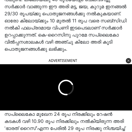
സർക്കാർ വാങ്ങുന്ന ഈ അരി മട്ട, ജയ, കുറുമ ഇനങ്ങൽ
29/30 രൂപയ്ക്കു പൊതുജനങ്ങൾക്കു നൽകുകയാണ്.
ഓരോ കിലോയ്ക്കും 10 മുതൽ 11 രൂപ വരെ സബ്സിഡി
നൽകി ഫലപ്രദമായ വിപണി ഇടപെടലാണ് സർക്കാർ
ഉറപ്പാക്കുന്നത്. കെ-റൈസിനു പുറമേ സപ്ലൈകോ
വിൽപ്പനശാലകൾ വഴി അഞ്ചു കിലോ അരി കൂടി
പൊതുജനങ്ങൾക്കു ലഭിക്കും.
ADVERTISEMENT
സപ്ലൈകോ മുഖേന 24 രൂപ നിരക്കിലും റേഷൻ
കടകൾ വഴി 10.90 രൂപ നിരക്കിലും നൽകിയിരുന്ന അരി
'ഭാരത് റൈസ്'എന്ന പേരിൽ 29 രൂപ നിരക്കു നിശ്ചയിച്ച്