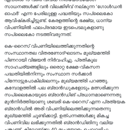
സാധനങ്ങൾക്ക് വൻ വിലക്കിഴിവ് നല്കുന്ന 'ഗോൾഡൻ
ഓഫർ' എന്ന പേരിലുള്ള പദ്ധതിയും സപ്ലൈകോ
ആവിഷ്‌കരിച്ചിട്ടുണ്ട്. കേരളത്തിന്റെ ഭക്ഷ്യ, ധാന്യ
വിപണിയിൽ ഫലപ്രദമായ ഇടപെടലുകളാണു
സപ്ലൈകോ നടത്തിവരുന്നത്.
കെ-റൈസ് വിപണിയിലെത്തിക്കുന്നതിന്റെ
സംസ്ഥാനതല വിതരണോദ്ഘാടനം മുഖ്യമന്ത്രി
പിണറായി വിജയൻ നിർവഹിച്ചു. പ്രതികൂല
സാഹചര്യങ്ങളിലും ഒരൊറ്റ ക്ഷേമ-വികസന
പദ്ധതിയിൽനിന്നും സംസ്ഥാന സർക്കാർ
പിന്നോട്ടുപോകില്ലെന്നും മുഖ്യമന്ത്രി പറഞ്ഞു.
കമ്പോളത്തിൽ പല ബ്രാൻഡുകളോടും മത്സരിക്കുന്ന
സപ്ലൈകോയുടെ ബ്രാൻഡിങ് പ്രധാനമാണെന്നതു
മുൻനിർത്തിയാണു ശബരി കെ-റൈസ് എന്ന പ്രത്യേക
ബ്രാൻഡിൽ അരി വിപണിയിലെത്തിക്കുന്നതെന്നു
മുഖ്യമന്ത്രി ചൂണ്ടിക്കാട്ടി. ഉത്പന്നങ്ങൾക്കു മികച്ച
വിപണിവില ലഭിക്കുന്നതിൽ ബ്രാൻഡിങിനു വലിയ
പങ്കുണ്ട്. കിലോയ്ക്കു 40 രൂപയോളം ചെലവഴിച്ചു