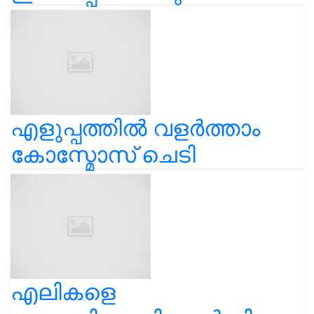
എളുപ്പത്തിൽ വളർത്താം
കോസ്മോസ് ചെടി
എലികളെ