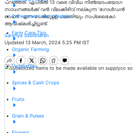
പറഞ്ഞത്. ഏപ്രിൽ 13 വരെ വിവിധ നിത്യോപയോഗ
സാധനങ്ങൾക്ക് വൻ വിലക്കിഴിവ് നല്കുന്ന 'ഗോൾഡൻ
Environment and Lifestyle
ഓഫർ' എന്ന പേരിലുള്ള പദ്ധതിയും സപ്ലൈകോ
ആവിഷ്‌കരിച്ചിട്ടുണ്ട്.
Farm Care Tips
Saranya Sasidharan
Updated 13 March, 2024 5:25 PM IST
Organic Farming
Vegetables
Spices & Cash Crops
Fruits
Grain & Pulses
Flowers