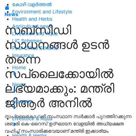
കോഴി വളർത്തൽ
Environment and Lifestyle
News
Health and Herbs
സബ്സിഡി
Agricultural news
Livestock and Aqua
സാധനങ്ങൾ ഉടൻ
LIC Schemes
Post Office Scheme
തന്നെ
Insurance
Home
സപ്ലൈക്കോയിൽ
ലഭ്യമാക്കും: മന്ത്രി
News
ജിആർ അനിൽ
Features
സപ്ലൈകോ വഴി സംസ്ഥാന സർക്കാർ പുറത്തിറക്കുന്ന
Livestock & Aqua
ശബരി കെ-റൈസ് ഉദ്ഘാടന വേളയിൽ അധ്യക്ഷത
വഹിച്ച് സംസാരിക്കവേയാണ് മന്ത്രി ഇക്കാര്യം
Health & Herbs