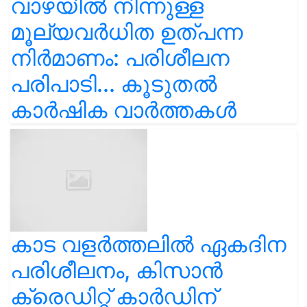
വാഴയിൽ നിന്നുള്ള
മൂല്യവർധിത ഉത്പന്ന
നിർമാണം: പരിശീലന
പരിപാടി... കൂടുതൽ
കാർഷിക വാർത്തകൾ
കാട വളര്‍ത്തലിൽ ഏകദിന
പരിശീലനം, കിസാൻ
ക്രെഡിറ്റ് കാർഡിന്