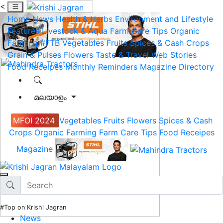
<
Home
News
Health & Herbs
Environment and Lifestyle
Features
Livestock & Aqua
Farm Care Tips
Organic
Farming
#FTB
Vegetables
Fruits
Spices & Cash Crops
Grain & Pulses
Flowers
Taste & Travel
Web Stories
Food Receipes
Monthly Reminders
Magazine
Directory
മലയാളം
MFOI 2024
Vegetables
Fruits
Flowers
Spices & Cash
Crops
Organic Farming
Farm Care Tips
Food Receipes
Magazine
#Top on Krishi Jagran
News