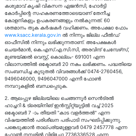
കശുമാവ് കൃഷി വികസന ഏജന്‍സി, ഹോര്‍ട്ടി
കോര്‍പ്പിന്റെ സഹകരണത്തോടെയാണ് തേനീച്ച
കോളനികളും ഉപകരണങ്ങളും നല്‍കുന്നത്. 60
ശതമാനം തുക കര്‍ഷകര്‍ വഹിക്കണം. അപേക്ഷാ ഫോം
www.ksacc.kerala.gov.in
ൽ നിന്നും ജില്ല ഫീല്‍ഡ്
ഓഫീസിൽ നിന്നും ലഭിക്കുന്നതാണ്. അപേക്ഷകൾ
ചെയര്‍മാന്‍, കെ.എസ്.എ.സി.സി, അരവിന്ദ് ചേമ്പേഴ്‌സ്,
മുണ്ടയ്ക്കല്‍ വെസ്റ്റ്, കൊല്ലം- 691001 എന്ന
വിലാസത്തില്‍ ഒക്ടോബര്‍ 20 നകം ലഭിക്കണം. പദ്ധതിയെ
സംബന്ധിച്ച കൂടുതൽ വിവരങ്ങൾക്ക് 0474-2760456,
9496046000, 9496047000 എന്നീ ഫോൺ
നമ്പറുകളിൽ ബന്ധപ്പെടുക.
2. ആലപ്പുഴ ജില്ലയിലെ ചെങ്ങന്നൂര്‍ സെന്‍ട്രല്‍
ഹാച്ചറി & ട്രെയിനിങ് ഇൻസ്റ്റിറ്റ്യൂട്ടിൽ വച്ച് 2025
ഒക്ടോബർ 7 -ാം തീയതി "കാട വളർത്തൽ" എന്ന
വിഷയത്തിൽ പരിശീലന പരിപാടി സംഘടിപ്പിക്കുന്നു.
പങ്കെടുക്കാൻ താല്പര്യമുള്ളവർ 0479 2457778 എന്ന
ഫോൺ നമ്പരിൽ വിളിച്ചോ 7736336528 എന്ന