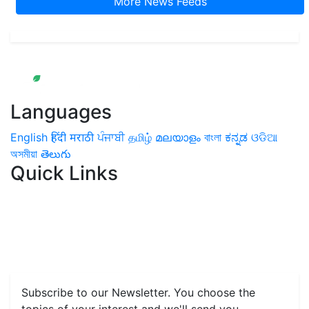
More News Feeds
Languages
English
हिंदी
मराठी
ਪੰਜਾਬੀ
தமிழ்
മലയാളം
বাংলা
ಕನ್ನಡ
ଓଡିଆ
অসমীয়া
తెలుగు
Quick Links
Home
News
Health & Herbs
Environment and Lifestyle
Features
Livestock & Aqua
Farm Care Tips
Organic
Farming
#FTB
Vegetables
Fruits
Spices & Cash Crops
Grain & Pulses
Flowers
Taste & Travel
Food Receipes
Monthly Reminders
Subscribe to our Newsletter. You choose the