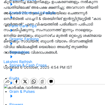
കൂടി തേനീച്ച കോളനികളും ഉപകരണങ്ങളും നല്‍കുന്ന
പദ്ധതിയിലേക്ക് അപേക്ഷ ക്ഷണിച്ചു; അവസാന തീയതി
Environment and Lifestyle
ഒക്ടോബർ 20, ആലപ്പുഴ ജില്ലയിലെ ചെങ്ങന്നൂര്‍
സെന്‍ട്രല്‍ ഹാച്ചറി & ട്രെയിനിങ് ഇൻസ്റ്റിറ്റ്യൂട്ടിൽ "കാട
വളർത്തൽ" എന്ന വിഷയത്തിൽ പരിശീലന പരിപാടി
Farm Care Tips
സംഘടിപ്പിക്കുന്നു, സംസ്ഥാനത്ത് ഇന്നും നാളെയും
നേരിയ മഴയ്ക്കും ബുധനാഴ്ച മുതൽ ഒറ്റപ്പെട്ട ശക്തമായ
Organic Farming
മഴയ്ക്കും സാധ്യത; ബുധൻ വ്യാഴം ദിവസങ്ങളിൽ
വിവിധ ജില്ലകളിൽ യെല്ലോ അലർട്ട് തുടങ്ങിയ
Vegetables
വാർത്തകളുടെ വിശദാംശങ്ങൾ.
Lakshmi Rathish
Spices & Cash Crops
Updated 6 October, 2025 4:54 PM IST
Fruits
Grain & Pulses
Flowers