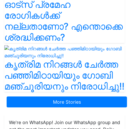
ഓട്സ് പ്രമേഹ
രോഗികൾക്ക്
നല്ലതാണോ? എന്തൊക്കെ
ശ്രദ്ധിക്കണം?
കൃത്രിമ നിറങ്ങൾ ചേർത്ത
പഞ്ഞിമിഠായിയും ഗോബി
മഞ്ചൂരിയനും നിരോധിച്ചു!!
More Stories
We're on WhatsApp! Join our WhatsApp group and