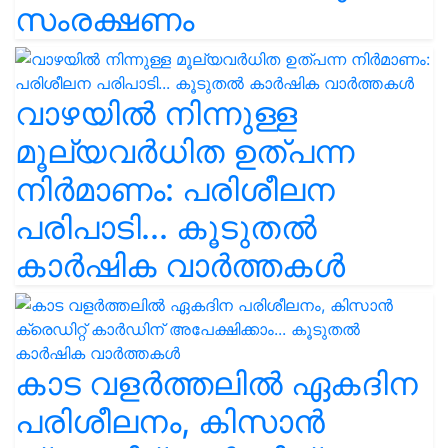
സംരക്ഷണം
വാഴയിൽ നിന്നുള്ള
മൂല്യവർധിത ഉത്പന്ന
നിർമാണം: പരിശീലന
പരിപാടി... കൂടുതൽ
കാർഷിക വാർത്തകൾ
കാട വളര്‍ത്തലിൽ ഏകദിന
പരിശീലനം, കിസാൻ