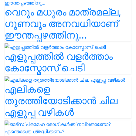
വെറും മധുരം മാത്രമല്ല,
ഗുണവും അനവധിയാണ്
ഈന്തപ്പഴത്തിനു...
എളുപ്പത്തിൽ വളർത്താം
കോസ്മോസ് ചെടി
എലികളെ
തുരത്തിയോടിക്കാൻ ചില
എളുപ്പ വഴികൾ