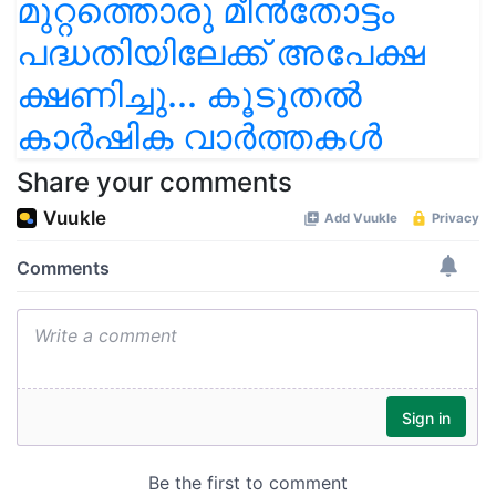
മുറ്റത്തൊരു മീന്‍തോട്ടം
പദ്ധതിയിലേക്ക് അപേക്ഷ
ക്ഷണിച്ചു... കൂടുതൽ
കാർഷിക വാർത്തകൾ
Share your comments