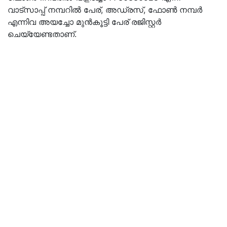
വാട്സാപ്പ് നമ്പറിൽ പേര്, അഡ്രസ്, ഫോൺ നമ്പർ
എന്നിവ അയച്ചോ മുൻകൂട്ടി പേര് രജിസ്റ്റർ
ചെയ്യേണ്ടതാണ്.