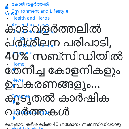
കോഴി വളർത്തൽ
Environment and Lifestyle
News
Health and Herbs
കാട വളർത്തലിൽ
Agricultural news
Livestock and Aqua
പരിശീലന പരിപാടി,
LIC Schemes
Post Office Scheme
40% സബ്‌സിഡിയിൽ
Insurance
Home
തേനീച്ച കോളനികളും
ഉപകരണങ്ങളും...
News
കൂടുതൽ കാർഷിക
Features
വാർത്തകൾ
Livestock & Aqua
കശുമാവ് കര്‍ഷകര്‍ക്ക് 40 ശതമാനം സബ്‌സിഡിയോടു
Health & Herbs