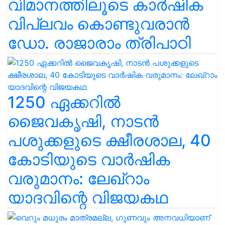
വിമാനത്തിലൂടെ കാർഷിക
വിപ്ലവം കൊണ്ടുവരാൻ
ഡോ. രാജാരാം ത്രിപാഠി
1250 ഏക്കറിൽ
ജൈവകൃഷി, നാടൻ
പശുക്കളുടെ ക്ഷീരശാല, 40
കോടിയുടെ വാർഷിക
വരുമാനം: ലേഖ്‌റാം
യാദവിന്റെ വിജയകഥ