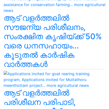
ആട് വളര്‍ത്തലില്‍
സൗജന്യ പരിശീലനം,
സംരക്ഷിത കൃഷിയ്ക്ക് 50%
വരെ ധനസഹായം...
കൂടുതൽ കാർഷിക
വാർത്തകൾ
ആട് വളർത്തലിൽ
പരിശീലന പരിപാടി,