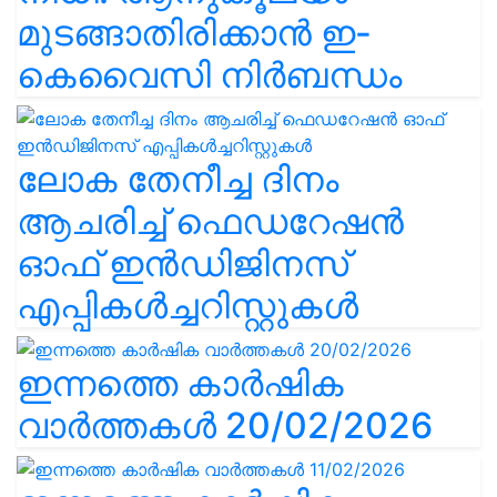
മുടങ്ങാതിരിക്കാൻ ഇ-
കെവൈസി നിർബന്ധം
ലോക തേനീച്ച ദിനം
ആചരിച്ച് ഫെഡറേഷൻ
ഓഫ് ഇൻഡിജിനസ്
എപ്പികൾച്ചറിസ്റ്റുകൾ
ഇന്നത്തെ കാർഷിക
വാർത്തകൾ 20/02/2026