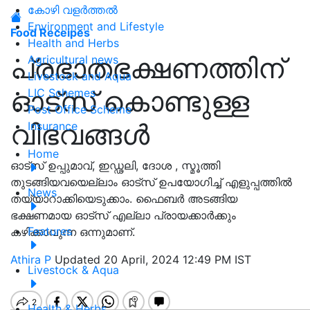
കോഴി വളർത്തൽ
Environment and Lifestyle
Food Receipes
Health and Herbs
പ്രഭാതഭക്ഷണത്തിന്
Agricultural news
Livestock and Aqua
ഓട്സ് കൊണ്ടുള്ള
LIC Schemes
Post Office Scheme
വിഭവങ്ങൾ
Insurance
Home
ഓട്‌സ് ഉപ്പുമാവ്, ഇഡ്ഢലി, ദോശ , സ്മൂത്തി
തുടങ്ങിയവയെല്ലാം ഓട്സ് ഉപയോഗിച്ച് എളുപ്പത്തിൽ
News
തയ്യാറാക്കിയെടുക്കാം. ഫൈബർ അടങ്ങിയ
ഭക്ഷണമായ ഓട്സ് എല്ലാ പ്രായക്കാർക്കും
Features
കഴിക്കാവുന്ന ഒന്നുമാണ്.
Athira P
Updated 20 April, 2024 12:49 PM IST
Livestock & Aqua
Health & Herbs