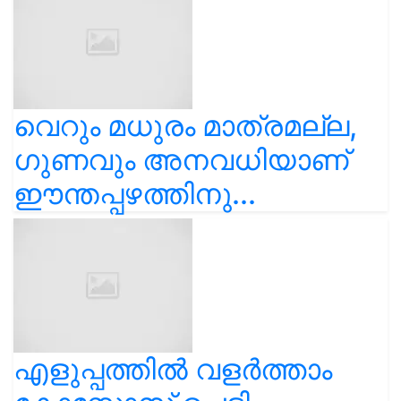
വെറും മധുരം മാത്രമല്ല,
ഗുണവും അനവധിയാണ്
ഈന്തപ്പഴത്തിനു...
എളുപ്പത്തിൽ വളർത്താം