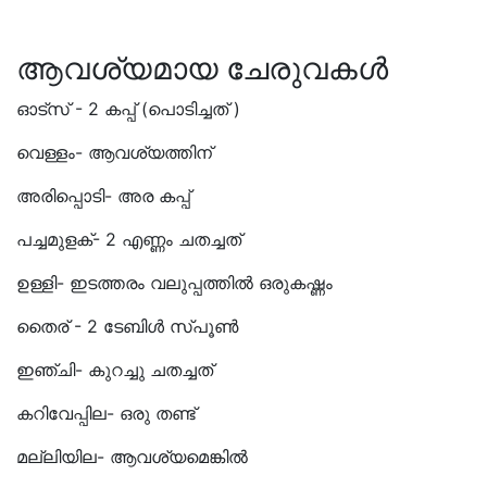
ആവശ്യമായ ചേരുവകൾ
ഓട്സ് - 2 കപ്പ് (പൊടിച്ചത് )
വെള്ളം- ആവശ്യത്തിന്
അരിപ്പൊടി- അര കപ്പ്
പച്ചമുളക്- 2 എണ്ണം ചതച്ചത്
ഉള്ളി- ഇടത്തരം വലുപ്പത്തിൽ ഒരുകഷ്ണം
തൈര് - 2 ടേബിൾ സ്പൂൺ
ഇഞ്ചി- കുറച്ചു ചതച്ചത്
കറിവേപ്പില- ഒരു തണ്ട്
മല്ലിയില- ആവശ്യമെങ്കിൽ