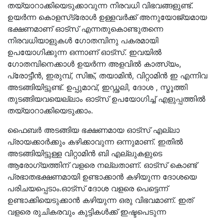
തയ്യാറാക്കിയെടുക്കാവുന്ന നിരവധി വിഭവങ്ങളുണ്ട്.
ഉയർന്ന കൊളസ്‌ട്രോൾ ഉള്ളവർക്ക് അനുയോജ്യമായ
ഭക്ഷണമാണ് ഓട്‌സ് എന്നതുകൊണ്ടുതന്നെ
നിരവധിയാളുകൾ ഗോതമ്പിനു പകരമായി
ഉപയോഗിക്കുന്ന ഒന്നാണ് ഓട്സ്. ഇവയിൽ
ഗോതമ്പിനെക്കാൾ ഉയർന്ന അളവിൽ കാത്സ്യം,
പ്രോട്ടീൻ, ഇരുമ്പ്‌, സിങ്ക്‌, തയാമിൻ, വിറ്റാമിൻ ഇ എന്നിവ
അടങ്ങിയിട്ടുണ്ട്‌. ഉപ്പുമാവ്, ഇഡ്ഢലി, ദോശ , സ്മൂത്തി
തുടങ്ങിയവയെല്ലാം ഓട്സ് ഉപയോഗിച്ച് എളുപ്പത്തിൽ
തയ്യാറാക്കിയെടുക്കാം.
ഫൈബർ അടങ്ങിയ ഭക്ഷണമായ ഓട്സ് എല്ലാ
പ്രായക്കാർക്കും കഴിക്കാവുന്ന ഒന്നുമാണ്. ഇതിൽ
അടങ്ങിയിട്ടുള്ള വിറ്റാമിൻ ബി എല്ലുകളുടെ
ആരോഗ്യത്തിന് വളരെ നല്ലതാണ്. ഓട്സ് കൊണ്ട്
പ്രഭാതഭക്ഷണമായി ഉണ്ടാക്കാൻ കഴിയുന്ന ദോശയെ
പരിചയപ്പെടാം.ഓട്സ് ദോശ വളരെ പെട്ടെന്ന്
ഉണ്ടാക്കിയെടുക്കാൻ കഴിയുന്ന ഒരു വിഭവമാണ്. ഇത്
വളരെ രുചികരവും കുട്ടികൾക്ക് ഇഷ്ടപെടുന്ന