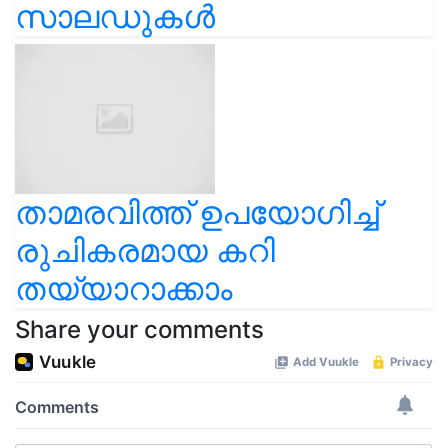
സാലഡുകൾ
താമരവിത്ത് ഉപയോഗിച്ച്
രുചികരമായ കറി
തയ്യാറാക്കാം
Share your comments