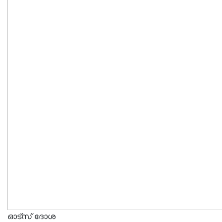
ഓട്സ് ദോശ