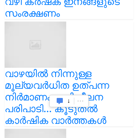
വഴി കർഷക ഇനങ്ങളുടെ
സംരക്ഷണം
വാഴയിൽ നിന്നുള്ള
മൂല്യവർധിത ഉത്പന്ന
നിർമാണം: പരിശീലന
പരിപാടി... കൂടുതൽ
കാർഷിക വാർത്തകൾ