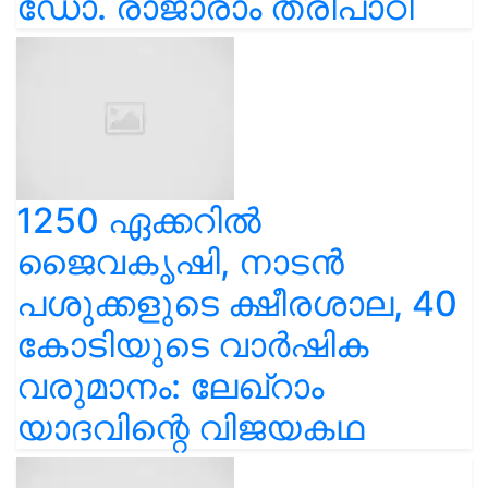
ഡോ. രാജാരാം ത്രിപാഠി
1250 ഏക്കറിൽ
ജൈവകൃഷി, നാടൻ
പശുക്കളുടെ ക്ഷീരശാല, 40
കോടിയുടെ വാർഷിക
വരുമാനം: ലേഖ്‌റാം
യാദവിന്റെ വിജയകഥ