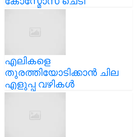
കോസ്മോസ് ചെടി
എലികളെ
തുരത്തിയോടിക്കാൻ ചില
എളുപ്പ വഴികൾ