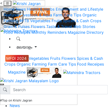
<
Home
News
Health & Herbs
Environment and Lifestyle
Features
Livestock & Aqua
Farm Care Tips
Organic
Farming
#FTB
Vegetables
Fruits
Spices & Cash Crops
Grain & Pulses
Flowers
Taste & Travel
Web Stories
Food Receipes
Monthly Reminders
Magazine
Directory
മലയാളം
MFOI 2024
Vegetables
Fruits
Flowers
Spices & Cash
Crops
Organic Farming
Farm Care Tips
Food Receipes
Magazine
#Top on Krishi Jagran
News