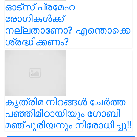
ഓട്സ് പ്രമേഹ
രോഗികൾക്ക്
നല്ലതാണോ? എന്തൊക്കെ
ശ്രദ്ധിക്കണം?
കൃത്രിമ നിറങ്ങൾ ചേർത്ത
പഞ്ഞിമിഠായിയും ഗോബി
മഞ്ചൂരിയനും നിരോധിച്ചു!!