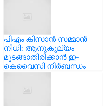
പിഎം കിസാൻ സമ്മാൻ
നിധി: ആനുകൂല്യം
മുടങ്ങാതിരിക്കാൻ ഇ-
കെവൈസി നിർബന്ധം