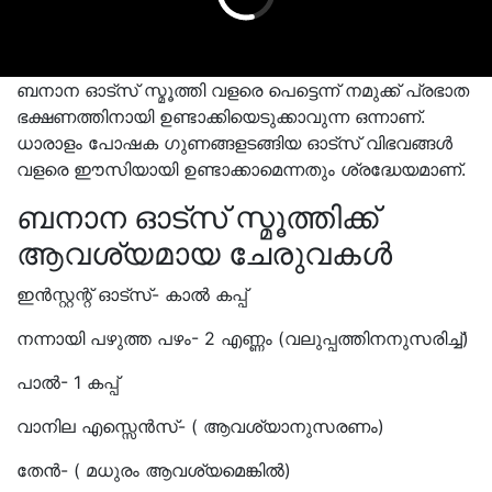
ബനാന ഓട്സ് സ്മൂത്തി വളരെ പെട്ടെന്ന് നമുക്ക് പ്രഭാത
ഭക്ഷണത്തിനായി ഉണ്ടാക്കിയെടുക്കാവുന്ന ഒന്നാണ്.
ധാരാളം പോഷക ഗുണങ്ങളടങ്ങിയ ഓട്സ് വിഭവങ്ങൾ
വളരെ ഈസിയായി ഉണ്ടാക്കാമെന്നതും ശ്രദ്ധേയമാണ്.
ബനാന ഓട്സ് സ്മൂത്തിക്ക്
ആവശ്യമായ ചേരുവകൾ
ഇൻസ്റ്റന്റ് ഓട്സ്- കാൽ കപ്പ്
നന്നായി പഴുത്ത പഴം- 2 എണ്ണം (വലുപ്പത്തിനനുസരിച്ച്‌)
പാൽ- 1 കപ്പ്
വാനില എസ്സെൻസ്‌- ( ആവശ്യാനുസരണം)
തേൻ- ( മധുരം ആവശ്യമെങ്കിൽ)