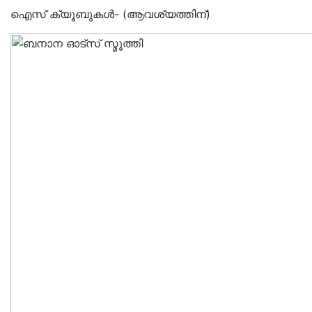
ഐസ് ക്യൂബുകൾ- (ആവശ്യത്തിന്)