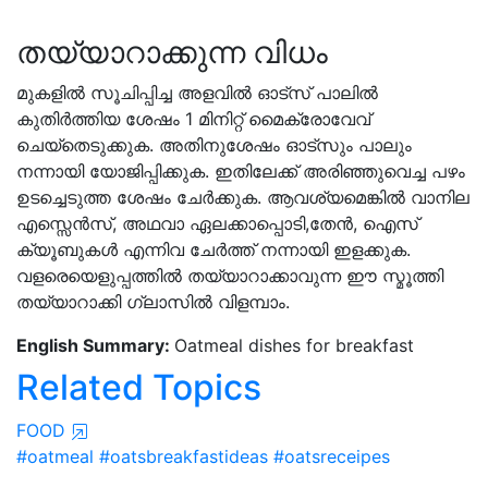
തയ്യാറാക്കുന്ന വിധം
മുകളിൽ സൂചിപ്പിച്ച അളവിൽ ഓട്സ് പാലിൽ
കുതിർത്തിയ ശേഷം 1 മിനിറ്റ് മൈക്രോവേവ്
ചെയ്തെടുക്കുക. അതിനുശേഷം ഓട്സും പാലും
നന്നായി യോജിപ്പിക്കുക. ഇതിലേക്ക് അരിഞ്ഞുവെച്ച പഴം
ഉടച്ചെടുത്ത ശേഷം ചേർക്കുക. ആവശ്യമെങ്കിൽ വാനില
എസ്സെൻസ്‌, അഥവാ ഏലക്കാപ്പൊടി,തേൻ, ഐസ്
ക്യൂബുകൾ എന്നിവ ചേർത്ത് നന്നായി ഇളക്കുക.
വളരെയെളുപ്പത്തിൽ തയ്യാറാക്കാവുന്ന ഈ സ്മൂത്തി
തയ്യാറാക്കി ഗ്ലാസിൽ വിളമ്പാം.
English Summary:
Oatmeal dishes for breakfast
Related Topics
FOOD
#oatmeal
#oatsbreakfastideas
#oatsreceipes