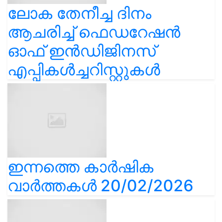
ലോക തേനീച്ച ദിനം
ആചരിച്ച് ഫെഡറേഷൻ
ഓഫ് ഇൻഡിജിനസ്
എപ്പികൾച്ചറിസ്റ്റുകൾ
ഇന്നത്തെ കാർഷിക
വാർത്തകൾ 20/02/2026