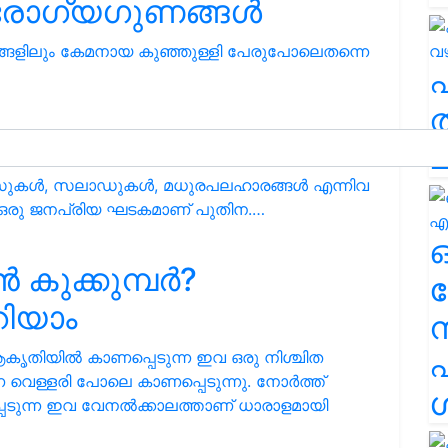
രോഗ്യഗുണങ്ങൾ
ളിലും കേമനായ കുഞ്ഞുള്ളി പേരുപോലെതന്നെ
ത
പൊതിന
ച
സുകൾ, സലാഡുകൾ, മധുരപലഹാരങ്ങൾ എന്നിവ
 ഒരു ജനപ്രിയ ഘടകമാണ് പുതിന.…
കുക്കുമ്പർ?
ര
ിയാം
എ
കൃതിയിൽ കാണപ്പെടുന്ന ഇവ ഒരു നിശ്ചിത
ണ വെള്ളരി പോലെ കാണപ്പെടുന്നു. നോർത്ത്
ശ
്പെടുന്ന ഇവ വേനൽക്കാലത്താണ് ധാരാളമായി