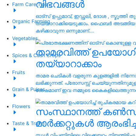
വിഭവങ്ങൾ
Farm Care Tips
ഓട്‌സ് ഉപ്പുമാവ്, ഇഡ്ഢലി, ദോശ , സ്മൂത്ത
Organic Farming
തയ്യാറാക്കിയെടുക്കാം. ഫൈബർ അടങ്ങിയ 
കഴിക്കാവുന്ന ഒന്നുമാണ്.…
Vegetables
താമരവിത്ത് ഉപയോഗിച
Spices & Cash Crops
തയ്യാറാക്കാം
Fruits
താമര ചെടികൾ വളരുന്ന കുളങ്ങളിൽ നിന്
ലഭിക്കുന്നത്. പ്രോസസ്സ് ചെയ്യുന്നതിനു
Grain & Pulses
ശേഷമാണ് ഇവ നമ്മുടെ കൈകളിലെത്തുന്നത
Flowers
സംസ്ഥാനത്ത് കൺസ്യ
മാർക്കറ്റുകൾ ആരംഭിച്
Taste & Travel
സ്കൂൾ വിപണിയിലെ വിലക്കയറ്റം നിയന്ത്രിച്