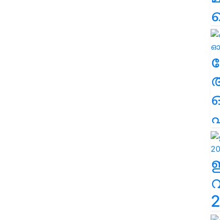
ല
എ
2