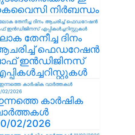
കെവൈസി നിർബന്ധം
ോക തേനീച്ച ദിനം
ആചരിച്ച് ഫെഡറേഷൻ
ഓഫ് ഇൻഡിജിനസ്
പ്പികൾച്ചറിസ്റ്റുകൾ
ഇന്നത്തെ കാർഷിക
വാർത്തകൾ
0/02/2026