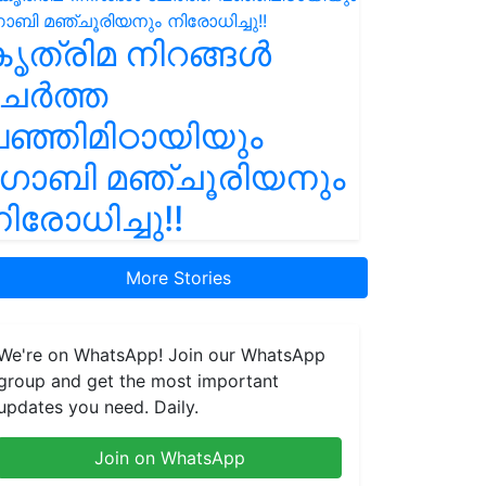
ൃത്രിമ നിറങ്ങൾ
ചേർത്ത
ഞ്ഞിമിഠായിയും
ഗോബി മഞ്ചൂരിയനും
ിരോധിച്ചു!!
More Stories
We're on WhatsApp! Join our WhatsApp
group and get the most important
updates you need. Daily.
Join on WhatsApp