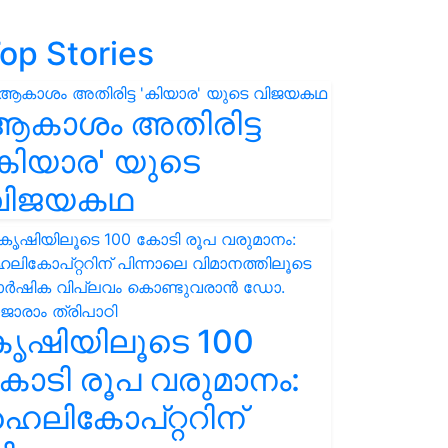
op Stories
ആകാശം അതിരിട്ട
കിയാര' യുടെ
വിജയകഥ
കൃഷിയിലൂടെ 100
ോടി രൂപ വരുമാനം:
െലികോപ്റ്ററിന്