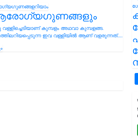
ക
ം ആരോഗ്യഗുണങ്ങളും
വള്ളിച്ചെടിയാണ് കുമ്പളം അഥവാ കുമ്പളങ്ങ.
തിലറിയപ്പെടുന്ന ഇവ വള്ളിയിൽ ആണ് വളരുന്നത്.…
പ
ന