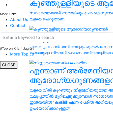
കുഞ്ഞുള്ളിയുടെ ആ
സവാളയെക്കാൾ സ്വാദിലും പോഷകഗുണങ്ങ
More Links
വളരെ ചെറുതാണ്.…
About Us
Contact
നിസ്സാരക്കാരനല്ല 
ചായയും ലഹരിപാനീയങ്ങളും മുതൽ സോ
#Top on Krishi Jagran
വരെയുള്ള നിരവധി ഭക്ഷണപാനീയങ്ങളിലെ
More Topics
CLOSE
എന്താണ് അർമേനിയൻ 
ആരോഗ്യഗുണങ്ങളറ
വളരെ വീതി കുറഞ്ഞും നീളമേറിയതുമായ ആ
വലുപ്പത്തിൽ മുറിച്ചെടുക്കുമ്പോൾ സാധാര
ഇന്ത്യയിൽ 'കക്കിടി' എന്ന പേരിൽ അറിയപ
ഉപയോഗിക്കാറുള്ളത്.…