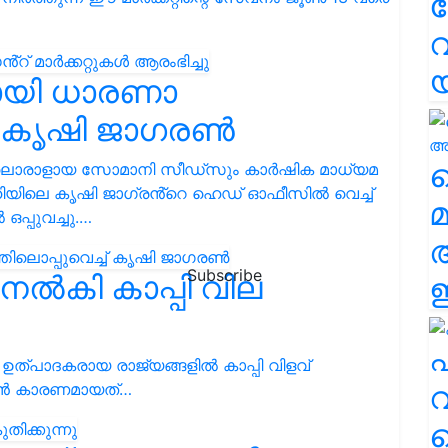
വ
ായി ധാരണാ
ച് കൃഷി ജാഗരൺ
വ
്കളിലൊരാളായ സോമാനി സീഡ്‌സും കാർഷിക മാധ്യമ
യിലെ കൃഷി ജാഗ്രൻ്റെ ഹെഡ് ഓഫീസിൽ വെച്ച്
മ
പ്പുവച്ചു.…
Subscribe
 നൽകി കാപ്പി വില
ഈ
എ
ി ഉത്പാദകരായ രാജ്യങ്ങളിൽ കാപ്പി വിളവ്
വ
ാൻ കാരണമായത്…