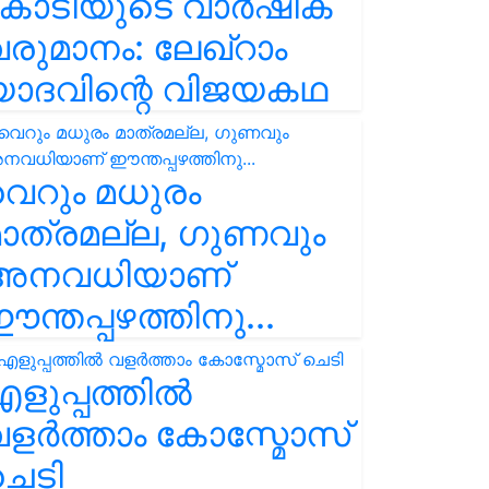
കോടിയുടെ വാർഷിക
രുമാനം: ലേഖ്‌റാം
യാദവിന്റെ വിജയകഥ
െറും മധുരം
ാത്രമല്ല, ഗുണവും
അനവധിയാണ്
ന്തപ്പഴത്തിനു...
ളുപ്പത്തിൽ
ളർത്താം കോസ്മോസ്
ചെടി