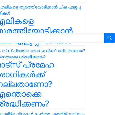
എലികളെ
ുരത്തിയോടിക്കാൻ
ില എളുപ്പ വഴികൾ
ഓട്സ് പ്രമേഹ
ോഗികൾക്ക്
നല്ലതാണോ?
ന്തൊക്കെ
്രദ്ധിക്കണം?