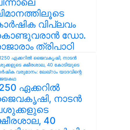
ിന്നാലെ
ിമാനത്തിലൂടെ
കാർഷിക വിപ്ലവം
കൊണ്ടുവരാൻ ഡോ.
ാജാരാം ത്രിപാഠി
250 ഏക്കറിൽ
ജൈവകൃഷി, നാടൻ
ശുക്കളുടെ
്ഷീരശാല, 40