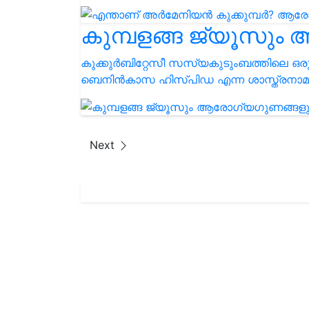
കുമ്പളങ്ങ ജ്യൂസു
കുക്കുർബിറ്റേസീ സസ്യകുടുംബത്തിലെ ഒരു 
ബെനിൻകാസ ഹിസ്പിഡ എന്ന ശാസ്ത്രനാമത്
Next