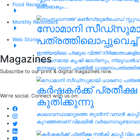
Food Receipes
ലഭ്യമാകും.…
Monthly Reminders
സോമാനി സീഡ്‌സുമ
പത്രത്തിലൊപ്പുവെച്
Web Stories
ഇന്ത്യയിലെ പ്രമുഖ വിത്ത് നിർമ്മാതാക
Magazines
സ്ഥാപനമായ കൃഷി ജാഗ്രനും, ന്യൂഡൽഹി
ഇന്നലെ നടന്ന ചടങ്ങിൽ ധാരണാപത്രത്തിൽ ഒ
Subscribe to our print & digital magazines now.
കർഷകർക്ക് പ്രതീക്ഷ
We're social. Connect with us on:
കുതിക്കുന്നു
കാലാവസ്ഥാമാറ്റത്തെ തുടർന്ന് വമ്പൻ കാപ്പ
കുറഞ്ഞതാണ് വിലയിൽ വർദ്ധനാവുണ്ടാവ