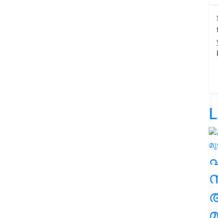
L
സ
മ