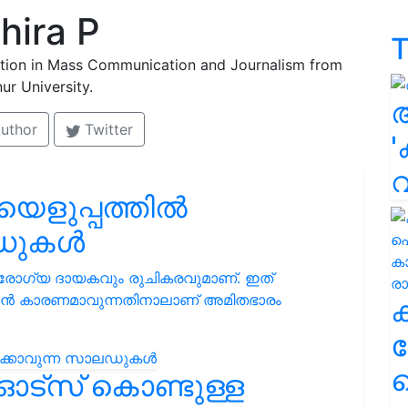
hira P
T
ation in Mass Communication and Journalism from
ur University.
uthor
Twitter
'
യെളുപ്പത്തിൽ
ലഡുകൾ
ോഗ്യ ദായകവും രുചികരവുമാണ്. ഇത്
പ്പിക്കാൻ കാരണമാവുന്നതിനാലാണ് അമിതഭാരം
ക
ഹ
ഓട്സ് കൊണ്ടുള്ള