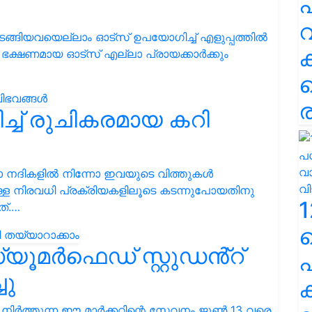
പ
വ
ി തുടങ്ങിയവയെല്ലാം ഓട്സ് ഉപയോഗിച്ച് എളുപ്പത്തിൽ
ഭക്ഷണമായ ഓട്സ് എല്ലാ പ്രായക്കാർക്കും
ര
്ച് രുചികരമായ കറി
നോ നദികളിൽ നിന്നോ ഇവയുടെ വിത്തുകൾ
മുള്ള നിരവധി പ്രക്രിയകളിലൂടെ കടന്നുപോയതിനു
1
്.…
ൂമർഫെഡ് സ്റ്റുഡൻ്റ്
പ
ചു
ക
ചു നിർത്തുന്ന ഈ മാർക്കറ്റിന്റെ സേവനം ജൂൺ 13 വരെ