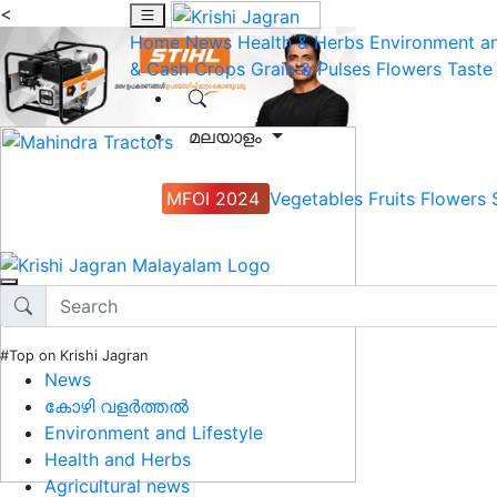
<
Home
News
Health & Herbs
Environment an
& Cash Crops
Grain & Pulses
Flowers
Taste
മലയാളം
MFOI 2024
Vegetables
Fruits
Flowers
#Top on Krishi Jagran
News
കോഴി വളർത്തൽ
Environment and Lifestyle
Health and Herbs
Agricultural news