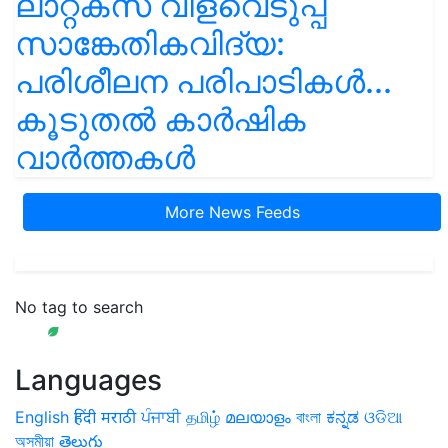
ലാറ്റക്സ് വിളവെടുപ്പ്
സാങ്കേതികവിദ്യ:
പരിശീലന പരിപാടികൾ...
കൂടുതൽ കാർഷിക
വാർത്തകൾ
More News Feeds
No tag to search
Languages
English
हिंदी
मराठी
ਪੰਜਾਬੀ
தமிழ்
മലയാളം
বাংলা
ಕನ್ನಡ
ଓଡିଆ
অসমীয়া
తెలుగు