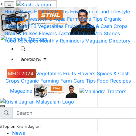
<
Home
News
Health & Herbs
Environment and Lifestyle
Features
Livestock & Aqua
Farm Care Tips
Organic
Farming
#FTB
Vegetables
Fruits
Spices & Cash Crops
Grain & Pulses
Flowers
Taste & Travel
Web Stories
Food Receipes
Monthly Reminders
Magazine
Directory
മലയാളം
MFOI 2024
Vegetables
Fruits
Flowers
Spices & Cash
Crops
Organic Farming
Farm Care Tips
Food Receipes
Magazine
#Top on Krishi Jagran
News