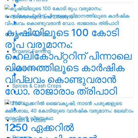
Environment and Lifestyle
കൃഷിയിലൂടെ 100 കോടി
Farm Care Tips
രൂപ വരുമാനം:
Organic Farming
ഹെലികോപ്റ്ററിന് പിന്നാലെ
വിമാനത്തിലൂടെ കാർഷിക
Vegetables
വിപ്ലവം കൊണ്ടുവരാൻ
Spices & Cash Crops
ഡോ. രാജാരാം ത്രിപാഠി
Fruits
Grain & Pulses
1250 ഏക്കറിൽ
Flowers