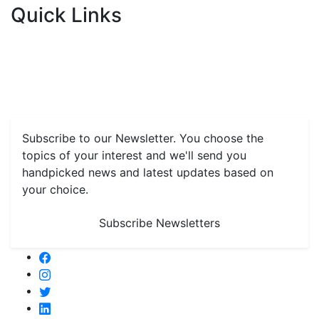
Quick Links
Home
News
Health & Herbs
Environment and Lifestyle
Features
Livestock & Aqua
Farm Care Tips
Organic
Farming
#FTB
Vegetables
Fruits
Spices & Cash Crops
Grain & Pulses
Flowers
Taste & Travel
Food Receipes
Monthly Reminders
Subscribe to our Newsletter. You choose the
topics of your interest and we'll send you
handpicked news and latest updates based on
your choice.
Subscribe Newsletters