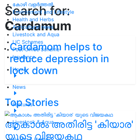
കോഴി വളർത്തൽ
Search for:
Environment and Lifestyle
Health and Herbs
Cardamum
Agricultural news
Livestock and Aqua
LIC Schemes
Cardamom helps to
Post Office Scheme
reduce depression in
Insurance
lock down
Home
News
Top Stories
Features
ആകാശം അതിരിട്ട 'കിയാര'
Livestock & Aqua
യുടെ വിജയകഥ
Health & Herbs