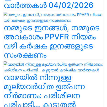
വാർത്തകൾ 04/02/2026
നമ്മുടെ ഇനങ്ങൾ, നമ്മുടെ
അവകാശം PPVFR നിയമം
വഴി കർഷക ഇനങ്ങളുടെ
സംരക്ഷണം
വാഴയിൽ നിന്നുള്ള
മൂല്യവർധിത ഉത്പന്ന
നിർമാണം: പരിശീലന
പരിപാടി... കൂടുതൽ