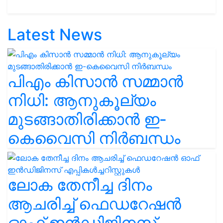
Latest News
പിഎം കിസാൻ സമ്മാൻ
നിധി: ആനുകൂല്യം
മുടങ്ങാതിരിക്കാൻ ഇ-
കെവൈസി നിർബന്ധം
ലോക തേനീച്ച ദിനം
ആചരിച്ച് ഫെഡറേഷൻ
ഓഫ് ഇൻഡിജിനസ്