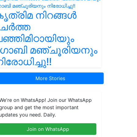
ൃത്രിമ നിറങ്ങൾ
ചേർത്ത
ഞ്ഞിമിഠായിയും
ഗോബി മഞ്ചൂരിയനും
ിരോധിച്ചു!!
More Stories
We're on WhatsApp! Join our WhatsApp
group and get the most important
updates you need. Daily.
Join on WhatsApp