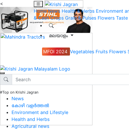
<
Home
News
Health & Herbs
Environment an
& Cash Crops
Grain & Pulses
Flowers
Taste
മലയാളം
MFOI 2024
Vegetables
Fruits
Flowers
#Top on Krishi Jagran
News
കോഴി വളർത്തൽ
Environment and Lifestyle
Health and Herbs
Agricultural news