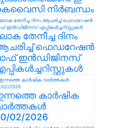
കെവൈസി നിർബന്ധം
ോക തേനീച്ച ദിനം
ആചരിച്ച് ഫെഡറേഷൻ
ഓഫ് ഇൻഡിജിനസ്
പ്പികൾച്ചറിസ്റ്റുകൾ
ഇന്നത്തെ കാർഷിക
വാർത്തകൾ
0/02/2026