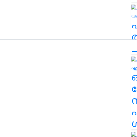
ത
ച
ര
എ
ശ