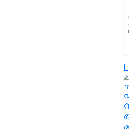
L
സ
മ