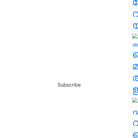
വ
വ
മ
Subscribe
ഈ
എ
വ