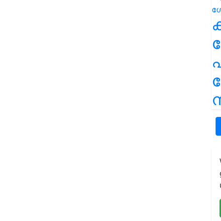
ക
പ
ന