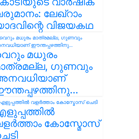
കോടിയുടെ വാർഷിക
രുമാനം: ലേഖ്‌റാം
യാദവിന്റെ വിജയകഥ
െറും മധുരം
ാത്രമല്ല, ഗുണവും
അനവധിയാണ്
ന്തപ്പഴത്തിനു...
ളുപ്പത്തിൽ
ളർത്താം കോസ്മോസ്
ചെടി