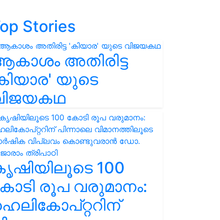
op Stories
ആകാശം അതിരിട്ട
കിയാര' യുടെ
വിജയകഥ
കൃഷിയിലൂടെ 100
ോടി രൂപ വരുമാനം:
െലികോപ്റ്ററിന്