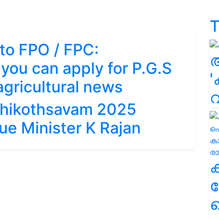
T
 to FPO / FPC:
 you can apply for P.G.S
'
 agricultural news
hikothsavam 2025
ue Minister K Rajan
ക
ഹ