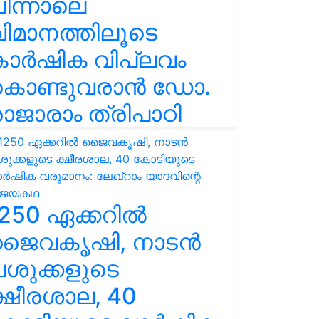
ിന്നാലെ
ിമാനത്തിലൂടെ
കാർഷിക വിപ്ലവം
കൊണ്ടുവരാൻ ഡോ.
ാജാരാം ത്രിപാഠി
250 ഏക്കറിൽ
ജൈവകൃഷി, നാടൻ
ശുക്കളുടെ
്ഷീരശാല, 40