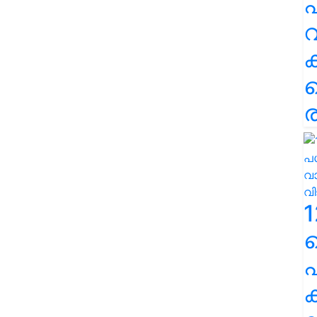
പ
വ
ര
1
പ
ക