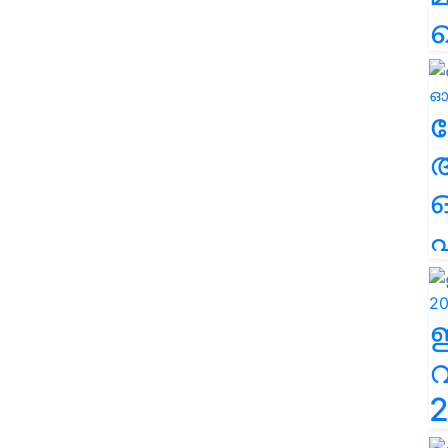
ല
എ
2