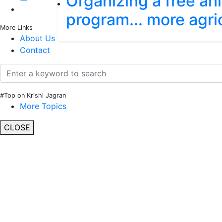
Organizing a free an
program... more agri
More Links
About Us
Contact
#Top on Krishi Jagran
More Topics
CLOSE