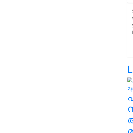
L
സ
മ