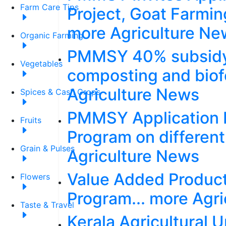
Farm Care Tips
Project, Goat Farmin
more Agriculture Ne
Organic Farming
PMMSY 40% subsidy, 
Vegetables
composting and biofer
Agriculture News
Spices & Cash Crops
PMMSY Application In
Fruits
Program on different
Grain & Pulses
Agriculture News
Value Added Product
Flowers
Program... more Agr
Taste & Travel
Kerala Agricultural 