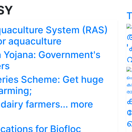
SY
T
quaculture System (RAS)
or aquaculture
'
Yojana: Government's
ers
eries Scheme: Get huge
farming;
 dairy farmers... more
ക
ഹ
ations for Biofloc