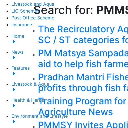
Livestock and Aqua
Search for:
PMM
LIC Schemes
Post Office Scheme
Insurance
The Recirculatory A
Home
SC / ST categories f
PM Matsya Sampada 
News
aid to help fish farm
Features
Pradhan Mantri Fish
Livestock & Aqua
profits through fish 
Training Program for
Health & Herbs
Agriculture News
Environment and Lifestyle
PMMSY Invites Applic