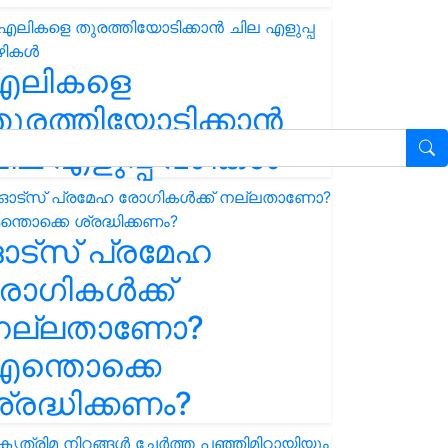
എലികളെ
ുരത്തിയോടിക്കാൻ
ില എളുപ്പ വഴികൾ
ഓട്സ് പ്രമേഹ
ോഗികൾക്ക്
നല്ലതാണോ?
ന്തൊക്കെ
്രദ്ധിക്കണം?