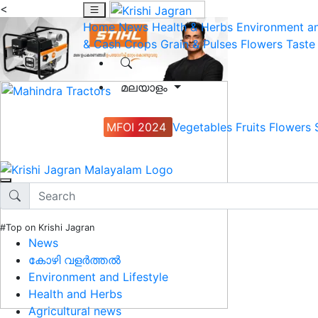
<
Home
News
Health & Herbs
Environment an
& Cash Crops
Grain & Pulses
Flowers
Taste
മലയാളം
MFOI 2024
Vegetables
Fruits
Flowers
#Top on Krishi Jagran
News
കോഴി വളർത്തൽ
Environment and Lifestyle
Health and Herbs
Agricultural news