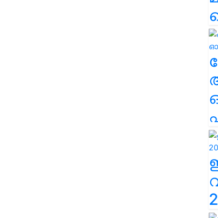
ല
എ
2