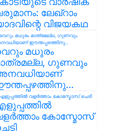
കോടിയുടെ വാർഷിക
രുമാനം: ലേഖ്‌റാം
യാദവിന്റെ വിജയകഥ
െറും മധുരം
ാത്രമല്ല, ഗുണവും
അനവധിയാണ്
ന്തപ്പഴത്തിനു...
ളുപ്പത്തിൽ
ളർത്താം കോസ്മോസ്
ചെടി