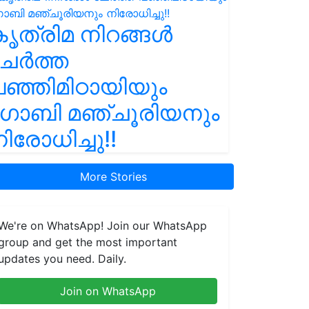
ൃത്രിമ നിറങ്ങൾ
ചേർത്ത
ഞ്ഞിമിഠായിയും
ഗോബി മഞ്ചൂരിയനും
ിരോധിച്ചു!!
More Stories
We're on WhatsApp! Join our WhatsApp
group and get the most important
updates you need. Daily.
Join on WhatsApp