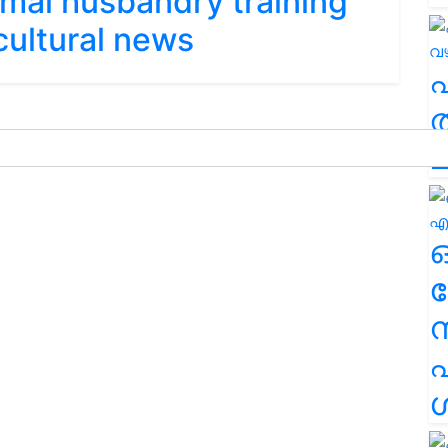
imal husbandry training
cultural news
ത
ച
ര
എ
ശ