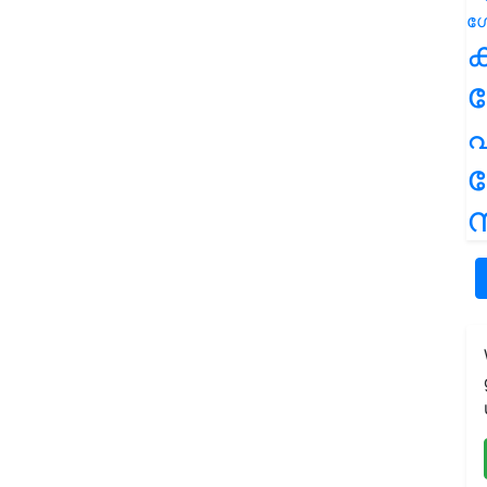
ക
പ
ന