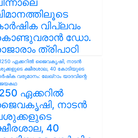
ിന്നാലെ
ിമാനത്തിലൂടെ
കാർഷിക വിപ്ലവം
കൊണ്ടുവരാൻ ഡോ.
ാജാരാം ത്രിപാഠി
250 ഏക്കറിൽ
ജൈവകൃഷി, നാടൻ
ശുക്കളുടെ
്ഷീരശാല, 40