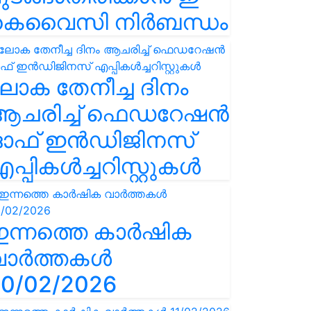
കെവൈസി നിർബന്ധം
ോക തേനീച്ച ദിനം
ആചരിച്ച് ഫെഡറേഷൻ
ഓഫ് ഇൻഡിജിനസ്
പ്പികൾച്ചറിസ്റ്റുകൾ
ഇന്നത്തെ കാർഷിക
വാർത്തകൾ
0/02/2026