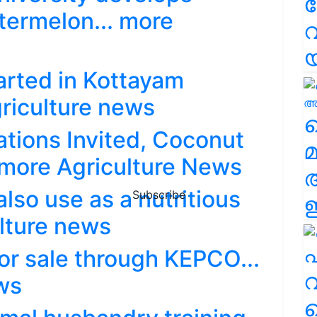
termelon... more
വ
arted in Kottayam
griculture news
വ
ations Invited, Coconut
മ
. more Agriculture News
lso use as a nutritious
Subscribe
ഈ
ulture news
എ
or sale through KEPCO...
വ
ws