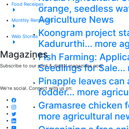
Food Receipes
orange, seedless wa
Agriculture News
Monthly Reminders
Koongram project st
Web Stories
Kadururthi... more a
Magazines
Fish Farming: Applic
Seedlings for Sale..
Subscribe to our print & digital magazines now.
Pinapple leaves can a
We're social. Connect with us on:
fodder... more agric
Gramasree chicken f
more agricultural ne