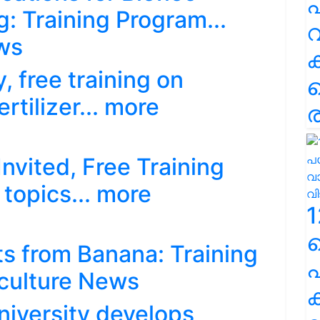
പ
g: Training Program...
വ
ws
free training on
tilizer... more
ര
vited, Free Training
 topics... more
1
s from Banana: Training
പ
iculture News
ക
University develops