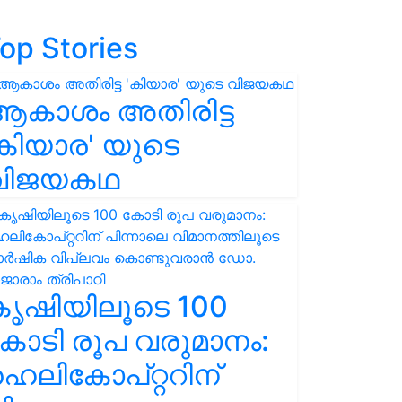
op Stories
ആകാശം അതിരിട്ട
കിയാര' യുടെ
വിജയകഥ
കൃഷിയിലൂടെ 100
ോടി രൂപ വരുമാനം:
െലികോപ്റ്ററിന്