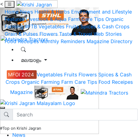
<
Home
News
Health & Herbs
Environment and Lifestyle
Features
Livestock & Aqua
Farm Care Tips
Organic
Farming
#FTB
Vegetables
Fruits
Spices & Cash Crops
Grain & Pulses
Flowers
Taste & Travel
Web Stories
Food Receipes
Monthly Reminders
Magazine
Directory
മലയാളം
MFOI 2024
Vegetables
Fruits
Flowers
Spices & Cash
Crops
Organic Farming
Farm Care Tips
Food Receipes
Magazine
#Top on Krishi Jagran
News