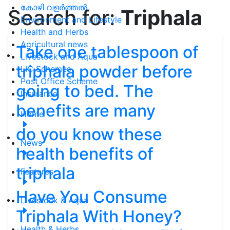
കോഴി വളർത്തൽ
Search for:
Triphala
Environment and Lifestyle
Health and Herbs
Agricultural news
Take one tablespoon of
Livestock and Aqua
triphala powder before
LIC Schemes
Post Office Scheme
going to bed. The
Insurance
benefits are many
Home
do you know these
News
health benefits of
triphala
Features
Have You Consume
Livestock & Aqua
Triphala With Honey?
Health & Herbs