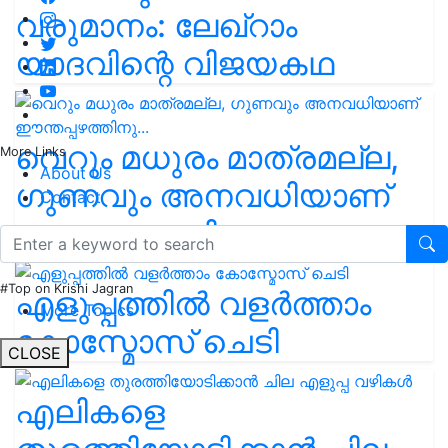
വരുമാനം: ലേഖ്‌റാം
യാദവിന്റെ വിജയകഥ
വെറും മധുരം മാത്രമല്ല,
More Links
About Us
ഗുണവും അനവധിയാണ്
Contact
ഈന്തപ്പഴത്തിനു...
#Top on Krishi Jagran
എളുപ്പത്തിൽ വളർത്താം
More Topics
കോസ്മോസ് ചെടി
CLOSE
എലികളെ