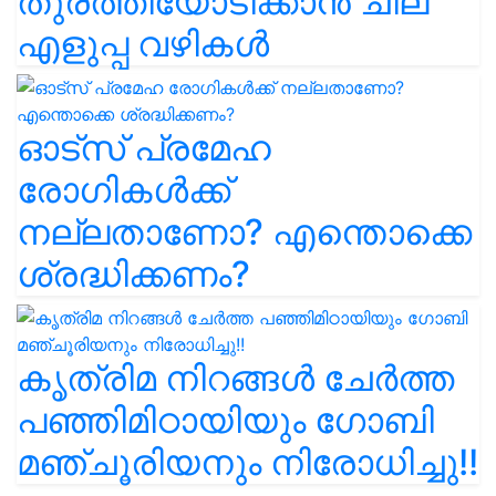
തുരത്തിയോടിക്കാൻ ചില
എളുപ്പ വഴികൾ
ഓട്സ് പ്രമേഹ
രോഗികൾക്ക്
നല്ലതാണോ? എന്തൊക്കെ
ശ്രദ്ധിക്കണം?
കൃത്രിമ നിറങ്ങൾ ചേർത്ത
പഞ്ഞിമിഠായിയും ഗോബി
മഞ്ചൂരിയനും നിരോധിച്ചു!!