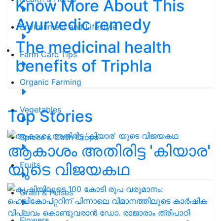
Know More About This
Ayurvedic remedy
Environment and Lifestyle
The medicinal health
Farm Care Tips
benefits of Triphla
Organic Farming
Vegetables
Top Stories
Spices & Cash Crops
ആകാശം അതിരിട്ട 'കിയാര'
യുടെ വിജയകഥ
Fruits
Grain & Pulses
Flowers