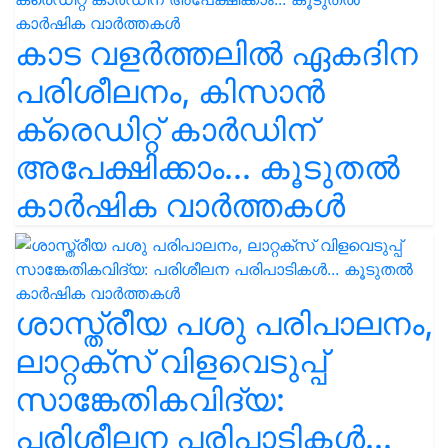
കാട വളര്‍ത്തലിൽ ഏകദിന
പരിശീലനം, കിസാൻ
ക്രെഡിറ്റ് കാർഡിന്
അപേക്ഷിക്കാം... കൂടുതൽ
കാർഷിക വാർത്തകൾ
ശാസ്ത്രീയ പശു പരിപാലനം,
ലാറ്റക്സ് വിളവെടുപ്പ്
സാങ്കേതികവിദ്യ:
പരിശീലന പരിപാടികൾ...