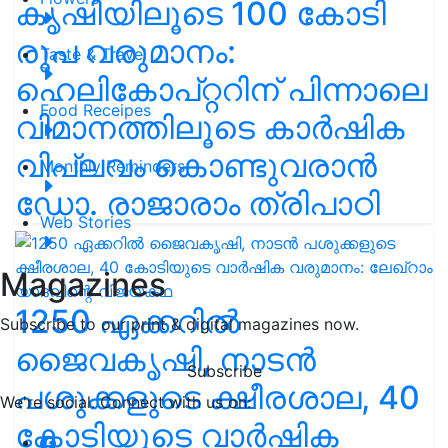
കൃഷിയിലൂടെ 100 കോടി
രൂപ വരുമാനം:
Taste & Travel
ഹെലികോപ്റ്ററിന് പിന്നാലെ
Food Receipes
വിമാനത്തിലൂടെ കാർഷിക
വിപ്ലവം കൊണ്ടുവരാൻ
Monthly Reminders
ഡോ. രാജാരാം ത്രിപാഠി
Web Stories
Magazines
1250 ഏക്കറിൽ
Subscribe to our print & digital magazines now.
ജൈവകൃഷി, നാടൻ
Subscribe
പശുക്കളുടെ ക്ഷീരശാല, 40
We're social. Connect with us on:
കോടിയുടെ വാർഷിക