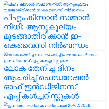
പിഎം കിസാൻ സമ്മാൻ
നിധി: ആനുകൂല്യം
മുടങ്ങാതിരിക്കാൻ ഇ-
കെവൈസി നിർബന്ധം
ലോക തേനീച്ച ദിനം
ആചരിച്ച് ഫെഡറേഷൻ
ഓഫ് ഇൻഡിജിനസ്
എപ്പികൾച്ചറിസ്റ്റുകൾ