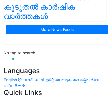
കൂടുതൽ കാർഷിക
വാർത്തകൾ
More News Feeds
No tag to search
Languages
English
हिंदी
मराठी
ਪੰਜਾਬੀ
தமிழ்
മലയാളം
বাংলা
ಕನ್ನಡ
ଓଡିଆ
অসমীয়া
తెలుగు
Quick Links
Home
News
Health & Herbs
Environment and Lifestyle
Features
Livestock & Aqua
Farm Care Tips
Organic