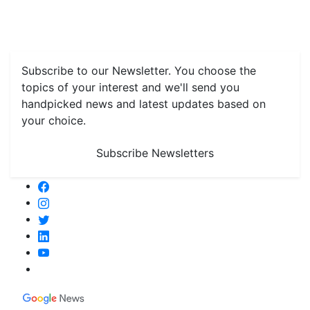
Farming
#FTB
Vegetables
Fruits
Spices & Cash Crops
Grain & Pulses
Flowers
Taste & Travel
Food Receipes
Monthly Reminders
Subscribe to our Newsletter. You choose the
topics of your interest and we'll send you
handpicked news and latest updates based on
your choice.
Subscribe Newsletters