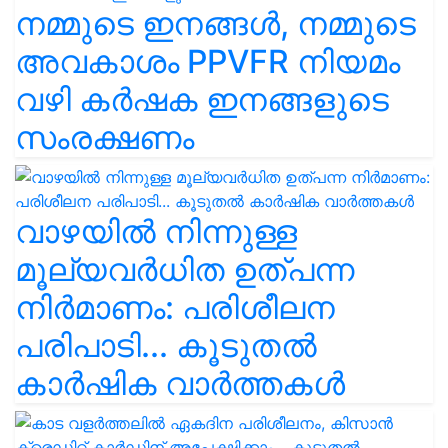
നമ്മുടെ ഇനങ്ങൾ, നമ്മുടെ
അവകാശം PPVFR നിയമം
വഴി കർഷക ഇനങ്ങളുടെ
സംരക്ഷണം
വാഴയിൽ നിന്നുള്ള
മൂല്യവർധിത ഉത്പന്ന
നിർമാണം: പരിശീലന
പരിപാടി... കൂടുതൽ
കാർഷിക വാർത്തകൾ