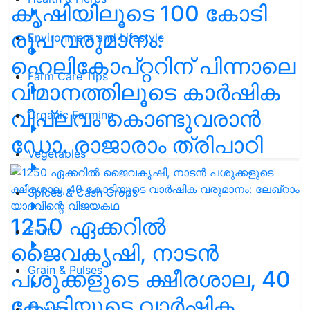
കൃഷിയിലൂടെ 100 കോടി
രൂപ വരുമാനം:
Environment and Lifestyle
ഹെലികോപ്റ്ററിന് പിന്നാലെ
Farm Care Tips
വിമാനത്തിലൂടെ കാർഷിക
വിപ്ലവം കൊണ്ടുവരാൻ
Organic Farming
ഡോ. രാജാരാം ത്രിപാഠി
Vegetables
Spices & Cash Crops
1250 ഏക്കറിൽ
Fruits
ജൈവകൃഷി, നാടൻ
Grain & Pulses
പശുക്കളുടെ ക്ഷീരശാല, 40
കോടിയുടെ വാർഷിക
Flowers