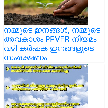
നമ്മുടെ ഇനങ്ങൾ, നമ്മുടെ
അവകാശം PPVFR നിയമം
വഴി കർഷക ഇനങ്ങളുടെ
സംരക്ഷണം