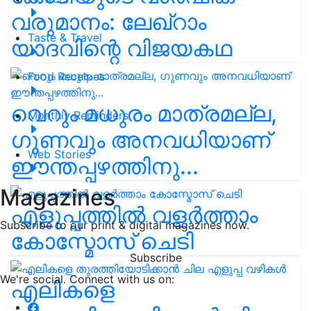
വരുമാനം: ലേഖ്‌റാം
Taste & Travel
യാദവിന്റെ വിജയകഥ
Food Receipes
വെറും മധുരം മാത്രമല്ല,
Monthly Reminders
ഗുണവും അനവധിയാണ്
Web Stories
ഈന്തപ്പഴത്തിനു...
Magazines
എളുപ്പത്തിൽ വളർത്താം
Subscribe to our print & digital magazines now.
കോസ്മോസ് ചെടി
Subscribe
We're social. Connect with us on:
എലികളെ