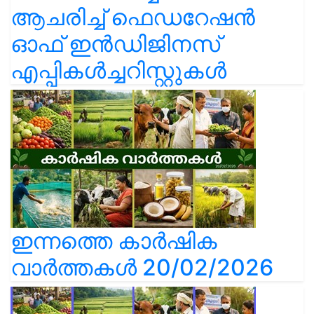
ആചരിച്ച് ഫെഡറേഷൻ
ഓഫ് ഇൻഡിജിനസ്
എപ്പികൾച്ചറിസ്റ്റുകൾ
ഇന്നത്തെ കാർഷിക
വാർത്തകൾ 20/02/2026