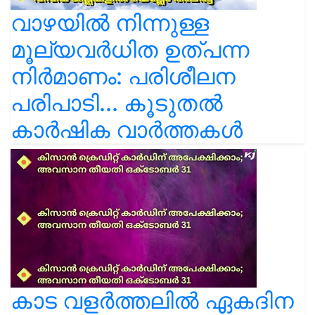
വാഴയിൽ നിന്നുള്ള
മൂല്യവർധിത ഉത്പന്ന
നിർമാണം: പരിശീലന
പരിപാടി... കൂടുതൽ
കാർഷിക വാർത്തകൾ
കാട വളര്‍ത്തലിൽ ഏകദിന