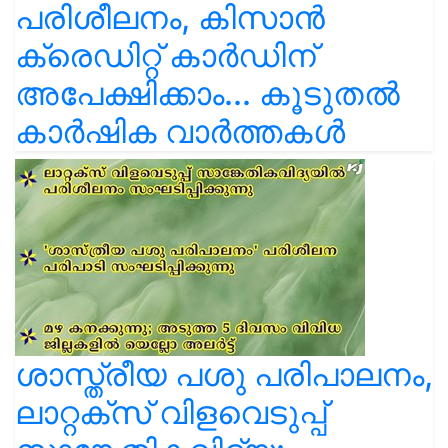
പരിശീലനം, കിസാൻ
ക്രെഡിറ്റ് കാർഡിന്
അപേക്ഷിക്കാം... കൂടുതൽ
കാർഷിക വാർത്തകൾ
ശാസ്ത്രീയ പശു പരിപാലനം,
ലാറ്റക്സ് വിളവെടുപ്പ്