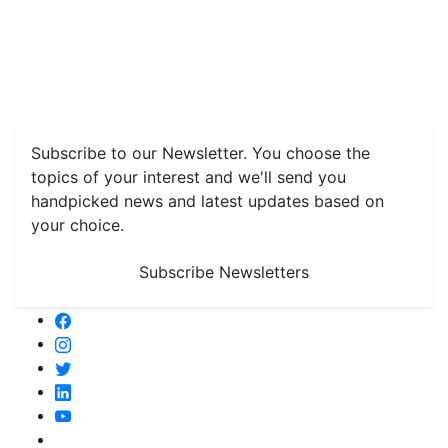
Home
News
Health & Herbs
Environment and Lifestyle
Features
Livestock & Aqua
Farm Care Tips
Organic
Farming
#FTB
Vegetables
Fruits
Spices & Cash Crops
Grain & Pulses
Flowers
Taste & Travel
Food Receipes
Monthly Reminders
Subscribe to our Newsletter. You choose the
topics of your interest and we'll send you
handpicked news and latest updates based on
your choice.
Subscribe Newsletters