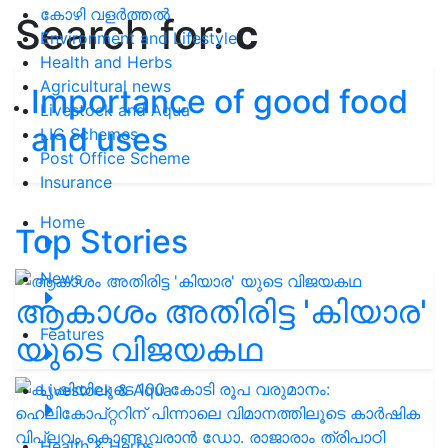
കോഴി വളർത്തൽ
Search for:
c
Environment and Lifestyle
Health and Herbs
Agricultural news
Importance of good food
Livestock and Aqua
and uses
LIC Schemes
Post Office Scheme
Insurance
Home
Top Stories
News
ആകാശം അതിരിട്ട 'കിയാര'
Features
യുടെ വിജയകഥ
Livestock & Aqua
Health & Herbs