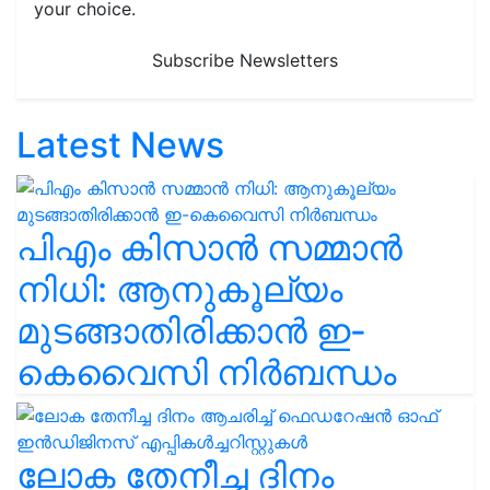
your choice.
Subscribe Newsletters
Latest News
പിഎം കിസാൻ സമ്മാൻ
നിധി: ആനുകൂല്യം
മുടങ്ങാതിരിക്കാൻ ഇ-
കെവൈസി നിർബന്ധം
ലോക തേനീച്ച ദിനം