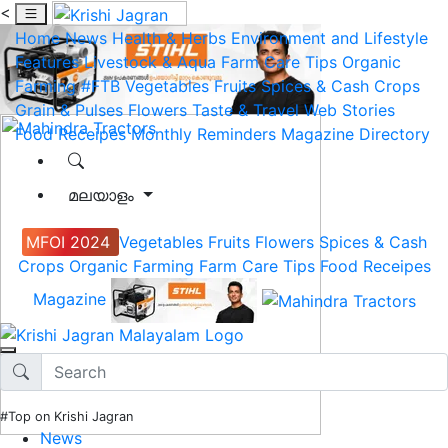
<
Home
News
Health & Herbs
Environment and Lifestyle
Features
Livestock & Aqua
Farm Care Tips
Organic
Farming
#FTB
Vegetables
Fruits
Spices & Cash Crops
Grain & Pulses
Flowers
Taste & Travel
Web Stories
Food Receipes
Monthly Reminders
Magazine
Directory
മലയാളം
MFOI 2024
Vegetables
Fruits
Flowers
Spices & Cash
Crops
Organic Farming
Farm Care Tips
Food Receipes
Magazine
#Top on Krishi Jagran
News