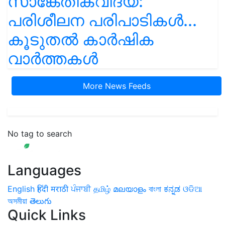
സാങ്കേതികവിദ്യ:
പരിശീലന പരിപാടികൾ...
കൂടുതൽ കാർഷിക
വാർത്തകൾ
More News Feeds
No tag to search
Languages
English
हिंदी
मराठी
ਪੰਜਾਬੀ
தமிழ்
മലയാളം
বাংলা
ಕನ್ನಡ
ଓଡିଆ
অসমীয়া
తెలుగు
Quick Links