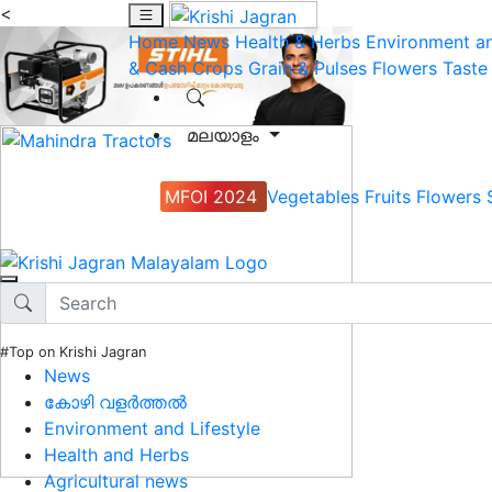
<
Home
News
Health & Herbs
Environment an
& Cash Crops
Grain & Pulses
Flowers
Taste
മലയാളം
MFOI 2024
Vegetables
Fruits
Flowers
#Top on Krishi Jagran
News
കോഴി വളർത്തൽ
Environment and Lifestyle
Health and Herbs
Agricultural news