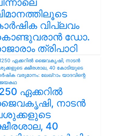
ിന്നാലെ
ിമാനത്തിലൂടെ
കാർഷിക വിപ്ലവം
കൊണ്ടുവരാൻ ഡോ.
ാജാരാം ത്രിപാഠി
250 ഏക്കറിൽ
ജൈവകൃഷി, നാടൻ
ശുക്കളുടെ
്ഷീരശാല, 40