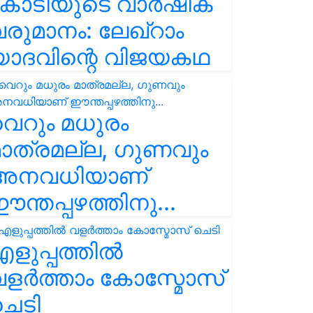
കോടിയുടെ വാർഷിക
രുമാനം: ലേഖ്‌റാം
യാദവിന്റെ വിജയകഥ
െറും മധുരം
ാത്രമല്ല, ഗുണവും
അനവധിയാണ്
ന്തപ്പഴത്തിനു...
ളുപ്പത്തിൽ
ളർത്താം കോസ്മോസ്
ചെടി