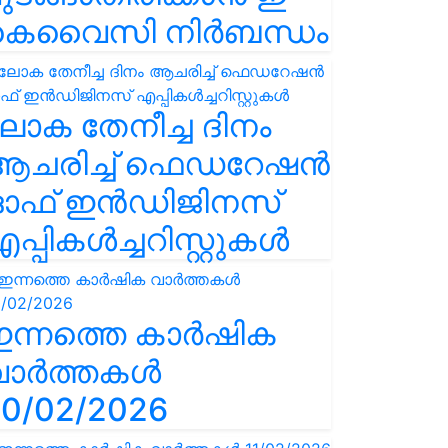
കെവൈസി നിർബന്ധം
ോക തേനീച്ച ദിനം
ആചരിച്ച് ഫെഡറേഷൻ
ഓഫ് ഇൻഡിജിനസ്
പ്പികൾച്ചറിസ്റ്റുകൾ
ഇന്നത്തെ കാർഷിക
വാർത്തകൾ
0/02/2026