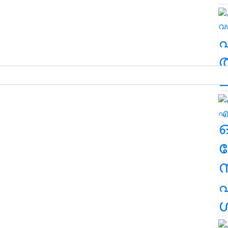
ത
ച
ര
എ
ശ