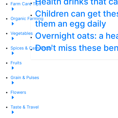
Health drinks that c
Farm Care Tips
Children can get the
Organic Farming
them an egg daily
Overnight oats: a he
Vegetables
Don't miss these bene
Spices & Cash Crops
Fruits
Grain & Pulses
Flowers
Taste & Travel