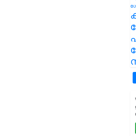
ക
പ
ന