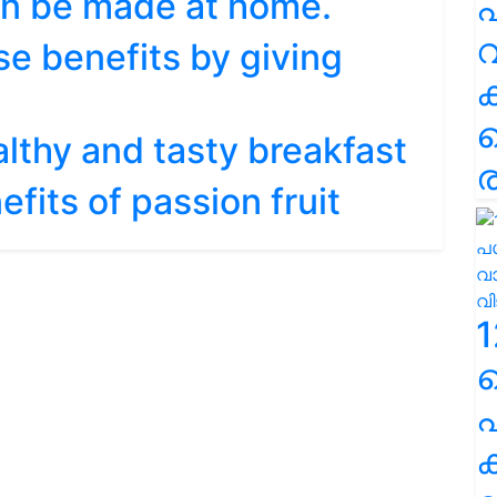
an be made at home.
പ
വ
se benefits by giving
althy and tasty breakfast
ര
fits of passion fruit
1
പ
ക