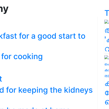
hy
T
kfast for a good start to
'
 for cooking
t
d for keeping the kidneys
ക
ഹ