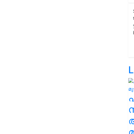
L
സ
മ