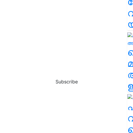
വ
വ
മ
Subscribe
ഈ
എ
വ