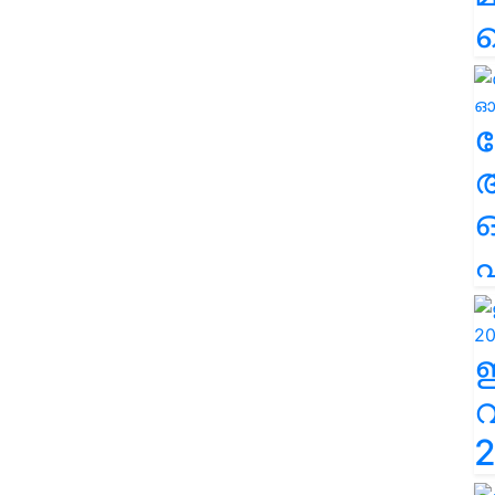
ല
എ
2