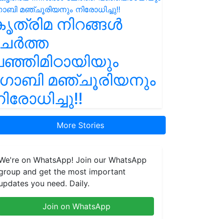
ൃത്രിമ നിറങ്ങൾ
ചേർത്ത
ഞ്ഞിമിഠായിയും
ഗോബി മഞ്ചൂരിയനും
ിരോധിച്ചു!!
More Stories
We're on WhatsApp! Join our WhatsApp
group and get the most important
updates you need. Daily.
Join on WhatsApp