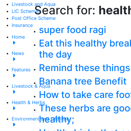
Livestock and Aqua
Search for:
healt
LIC Schemes
Post Office Scheme
Insurance
super food ragi
Home
Eat this healthy brea
the day
News
Remind these things
Features
Banana tree Benefit
Livestock & Aqua
How to take care foo
Health & Herbs
These herbs are goo
healthy;
Environment and Lifestyle