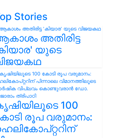
op Stories
ആകാശം അതിരിട്ട
കിയാര' യുടെ
വിജയകഥ
കൃഷിയിലൂടെ 100
ോടി രൂപ വരുമാനം:
െലികോപ്റ്ററിന്