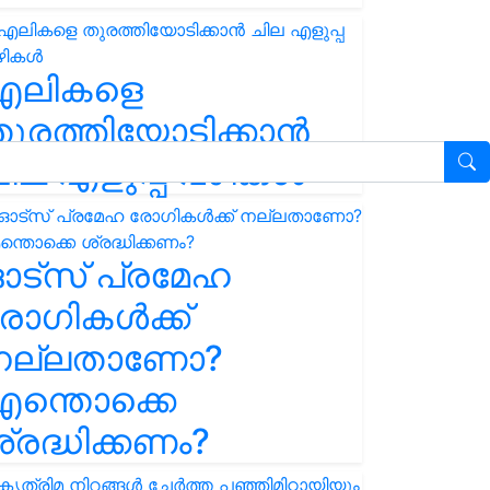
എലികളെ
ുരത്തിയോടിക്കാൻ
ില എളുപ്പ വഴികൾ
ഓട്സ് പ്രമേഹ
ോഗികൾക്ക്
നല്ലതാണോ?
ന്തൊക്കെ
്രദ്ധിക്കണം?