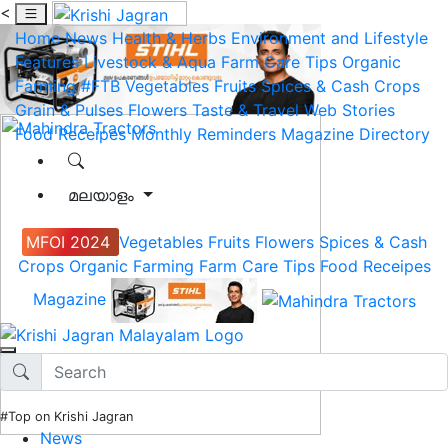
<
Home
News
Health & Herbs
Environment and Lifestyle
Features
Livestock & Aqua
Farm Care Tips
Organic
Farming
#FTB
Vegetables
Fruits
Spices & Cash Crops
Grain & Pulses
Flowers
Taste & Travel
Web Stories
Food Receipes
Monthly Reminders
Magazine
Directory
മലയാളം
MFOI 2024
Vegetables
Fruits
Flowers
Spices & Cash
Crops
Organic Farming
Farm Care Tips
Food Receipes
Magazine
#Top on Krishi Jagran
News