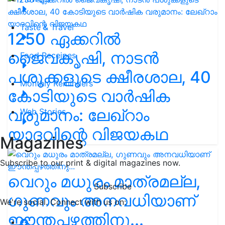
Taste & Travel
1250 ഏക്കറിൽ
ജൈവകൃഷി, നാടൻ
Food Receipes
പശുക്കളുടെ ക്ഷീരശാല, 40
Monthly Reminders
കോടിയുടെ വാർഷിക
വരുമാനം: ലേഖ്‌റാം
Web Stories
യാദവിന്റെ വിജയകഥ
Magazines
Subscribe to our print & digital magazines now.
വെറും മധുരം മാത്രമല്ല,
Subscribe
ഗുണവും അനവധിയാണ്
We're social. Connect with us on:
ഈന്തപ്പഴത്തിനു...