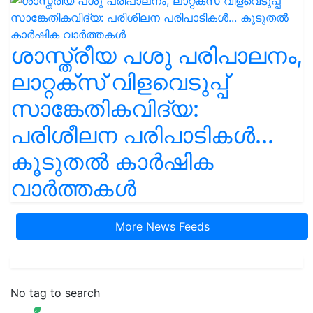
ശാസ്ത്രീയ പശു പരിപാലനം,
ലാറ്റക്സ് വിളവെടുപ്പ്
സാങ്കേതികവിദ്യ:
പരിശീലന പരിപാടികൾ...
കൂടുതൽ കാർഷിക
വാർത്തകൾ
More News Feeds
No tag to search