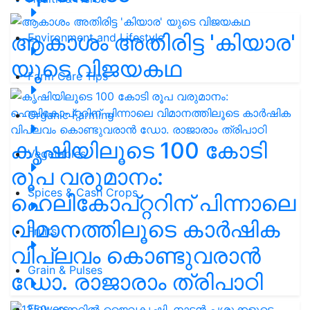
ആകാശം അതിരിട്ട 'കിയാര'
Environment and Lifestyle
യുടെ വിജയകഥ
Farm Care Tips
Organic Farming
കൃഷിയിലൂടെ 100 കോടി
Vegetables
രൂപ വരുമാനം:
Spices & Cash Crops
ഹെലികോപ്റ്ററിന് പിന്നാലെ
വിമാനത്തിലൂടെ കാർഷിക
Fruits
വിപ്ലവം കൊണ്ടുവരാൻ
Grain & Pulses
ഡോ. രാജാരാം ത്രിപാഠി
Flowers