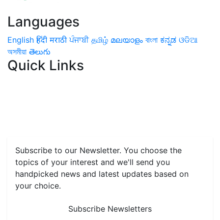
Languages
English
हिंदी
मराठी
ਪੰਜਾਬੀ
தமிழ்
മലയാളം
বাংলা
ಕನ್ನಡ
ଓଡିଆ
অসমীয়া
తెలుగు
Quick Links
Home
News
Health & Herbs
Environment and Lifestyle
Features
Livestock & Aqua
Farm Care Tips
Organic
Farming
#FTB
Vegetables
Fruits
Spices & Cash Crops
Grain & Pulses
Flowers
Taste & Travel
Food Receipes
Monthly Reminders
Subscribe to our Newsletter. You choose the
topics of your interest and we'll send you
handpicked news and latest updates based on
your choice.
Subscribe Newsletters