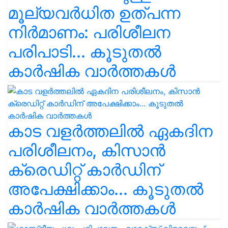
മൂല്യവർധിത ഉത്പന്ന
നിർമാണം: പരിശീലന
പരിപാടി... കൂടുതൽ
കാർഷിക വാർത്തകൾ
കാട വളര്‍ത്തലിൽ ഏകദിന
പരിശീലനം, കിസാൻ
ക്രെഡിറ്റ് കാർഡിന്
അപേക്ഷിക്കാം... കൂടുതൽ
കാർഷിക വാർത്തകൾ