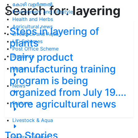
കോഴി വളർത്തൽ
Search for:
layering
Environment and Lifestyle
Health and Herbs
Agricultural news
Steps in layering of
Livestock and Aqua
plants
LIC Schemes
Post Office Scheme
Dairy product
Insurance
manufacturing training
Home
program is being
News
organized from July 19....
more agricultural news
Features
Livestock & Aqua
Top Stories
Health & Herbs