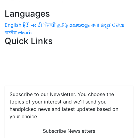
Languages
English
हिंदी
मराठी
ਪੰਜਾਬੀ
தமிழ்
മലയാളം
বাংলা
ಕನ್ನಡ
ଓଡିଆ
অসমীয়া
తెలుగు
Quick Links
Home
News
Health & Herbs
Environment and Lifestyle
Features
Livestock & Aqua
Farm Care Tips
Organic
Farming
#FTB
Vegetables
Fruits
Spices & Cash Crops
Grain & Pulses
Flowers
Taste & Travel
Food Receipes
Monthly Reminders
Subscribe to our Newsletter. You choose the
topics of your interest and we'll send you
handpicked news and latest updates based on
your choice.
Subscribe Newsletters