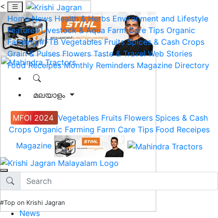
<
Home
News
Health & Herbs
Environment and Lifestyle
Features
Livestock & Aqua
Farm Care Tips
Organic
Farming
#FTB
Vegetables
Fruits
Spices & Cash Crops
Grain & Pulses
Flowers
Taste & Travel
Web Stories
Food Receipes
Monthly Reminders
Magazine
Directory
മലയാളം
MFOI 2024
Vegetables
Fruits
Flowers
Spices & Cash
Crops
Organic Farming
Farm Care Tips
Food Receipes
Magazine
#Top on Krishi Jagran
News