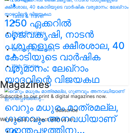
Taste & Travel
1250 ഏക്കറിൽ
ജൈവകൃഷി, നാടൻ
Food Receipes
പശുക്കളുടെ ക്ഷീരശാല, 40
Monthly Reminders
കോടിയുടെ വാർഷിക
വരുമാനം: ലേഖ്‌റാം
Web Stories
യാദവിന്റെ വിജയകഥ
Magazines
Subscribe to our print & digital magazines now.
വെറും മധുരം മാത്രമല്ല,
Subscribe
ഗുണവും അനവധിയാണ്
We're social. Connect with us on:
ഈന്തപ്പഴത്തിനു...