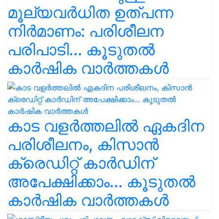
മൂല്യവർധിത ഉത്പന്ന
നിർമാണം: പരിശീലന
പരിപാടി... കൂടുതൽ
കാർഷിക വാർത്തകൾ
കാട വളര്‍ത്തലിൽ ഏകദിന
പരിശീലനം, കിസാൻ
ക്രെഡിറ്റ് കാർഡിന്
അപേക്ഷിക്കാം... കൂടുതൽ
കാർഷിക വാർത്തകൾ