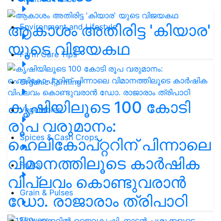
ആകാശം അതിരിട്ട 'കിയാര'
Environment and Lifestyle
യുടെ വിജയകഥ
Farm Care Tips
Organic Farming
കൃഷിയിലൂടെ 100 കോടി
Vegetables
രൂപ വരുമാനം:
Spices & Cash Crops
ഹെലികോപ്റ്ററിന് പിന്നാലെ
വിമാനത്തിലൂടെ കാർഷിക
Fruits
വിപ്ലവം കൊണ്ടുവരാൻ
Grain & Pulses
ഡോ. രാജാരാം ത്രിപാഠി
Flowers