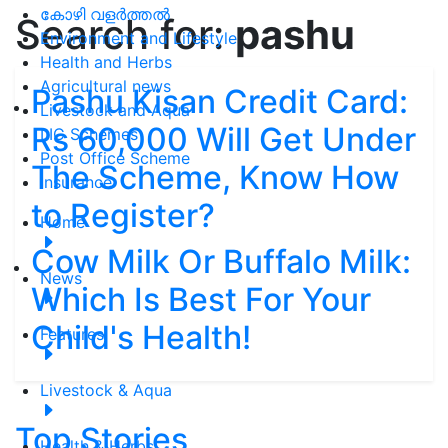
കോഴി വളർത്തൽ
Search for:
pashu
Environment and Lifestyle
Health and Herbs
Agricultural news
Pashu Kisan Credit Card:
Livestock and Aqua
Rs 60,000 Will Get Under
LIC Schemes
Post Office Scheme
The Scheme, Know How
Insurance
to Register?
Home
Cow Milk Or Buffalo Milk:
News
Which Is Best For Your
Child's Health!
Features
Livestock & Aqua
Top Stories
Health & Herbs