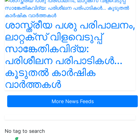
ശാസ്ത്രീയ പശു പരിപാലനം,
ലാറ്റക്സ് വിളവെടുപ്പ്
സാങ്കേതികവിദ്യ:
പരിശീലന പരിപാടികൾ...
കൂടുതൽ കാർഷിക
വാർത്തകൾ
More News Feeds
No tag to search