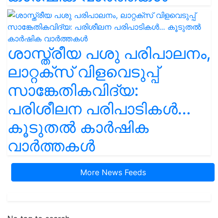
ശാസ്ത്രീയ പശു പരിപാലനം,
ലാറ്റക്സ് വിളവെടുപ്പ്
സാങ്കേതികവിദ്യ:
പരിശീലന പരിപാടികൾ...
കൂടുതൽ കാർഷിക
വാർത്തകൾ
More News Feeds