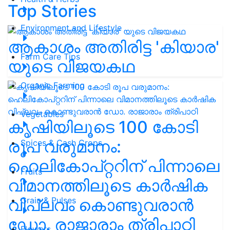
Top Stories
Environment and Lifestyle
ആകാശം അതിരിട്ട 'കിയാര'
Farm Care Tips
യുടെ വിജയകഥ
Organic Farming
Vegetables
കൃഷിയിലൂടെ 100 കോടി
രൂപ വരുമാനം:
Spices & Cash Crops
ഹെലികോപ്റ്ററിന് പിന്നാലെ
Fruits
വിമാനത്തിലൂടെ കാർഷിക
വിപ്ലവം കൊണ്ടുവരാൻ
Grain & Pulses
ഡോ. രാജാരാം ത്രിപാഠി
Flowers