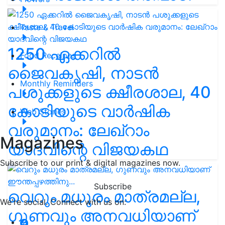
Taste & Travel
1250 ഏക്കറിൽ
Food Receipes
ജൈവകൃഷി, നാടൻ
Monthly Reminders
പശുക്കളുടെ ക്ഷീരശാല, 40
കോടിയുടെ വാർഷിക
Web Stories
വരുമാനം: ലേഖ്‌റാം
Magazines
യാദവിന്റെ വിജയകഥ
Subscribe to our print & digital magazines now.
Subscribe
വെറും മധുരം മാത്രമല്ല,
We're social. Connect with us on:
ഗുണവും അനവധിയാണ്