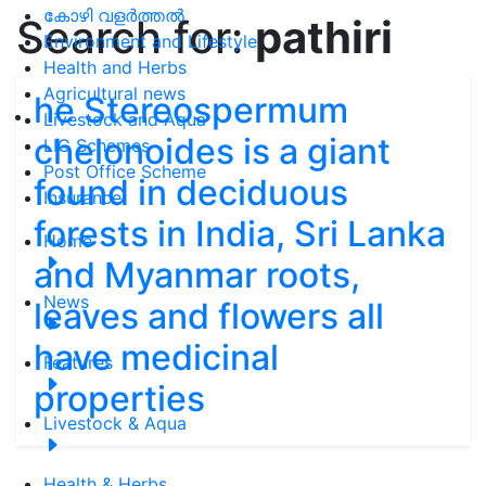
കോഴി വളർത്തൽ
Search for:
pathiri
Environment and Lifestyle
Health and Herbs
Agricultural news
he Stereospermum
Livestock and Aqua
chelonoides is a giant
LIC Schemes
Post Office Scheme
found in deciduous
Insurance
forests in India, Sri Lanka
Home
and Myanmar roots,
News
leaves and flowers all
have medicinal
Features
properties
Livestock & Aqua
Health & Herbs