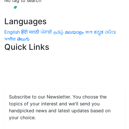
No tag to search
Languages
English
हिंदी
मराठी
ਪੰਜਾਬੀ
தமிழ்
മലയാളം
বাংলা
ಕನ್ನಡ
ଓଡିଆ
অসমীয়া
తెలుగు
Quick Links
Home
News
Health & Herbs
Environment and Lifestyle
Features
Livestock & Aqua
Farm Care Tips
Organic
Farming
#FTB
Vegetables
Fruits
Spices & Cash Crops
Grain & Pulses
Flowers
Taste & Travel
Food Receipes
Monthly Reminders
Subscribe to our Newsletter. You choose the
topics of your interest and we'll send you
handpicked news and latest updates based on
your choice.