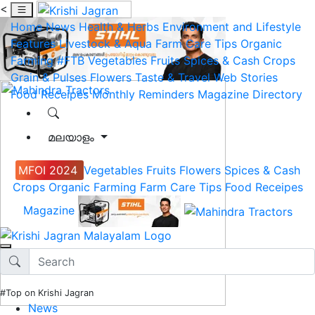
<
Home
News
Health & Herbs
Environment and Lifestyle
Features
Livestock & Aqua
Farm Care Tips
Organic
Farming
#FTB
Vegetables
Fruits
Spices & Cash Crops
Grain & Pulses
Flowers
Taste & Travel
Web Stories
Food Receipes
Monthly Reminders
Magazine
Directory
മലയാളം
MFOI 2024
Vegetables
Fruits
Flowers
Spices & Cash
Crops
Organic Farming
Farm Care Tips
Food Receipes
Magazine
#Top on Krishi Jagran
News