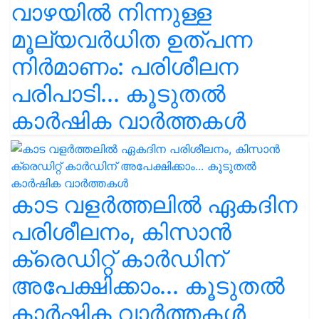
വാഴയിൽ നിന്നുള്ള
മൂല്യവർധിത ഉത്പന്ന
നിർമാണം: പരിശീലന
പരിപാടി... കൂടുതൽ
കാർഷിക വാർത്തകൾ
കാട വളര്‍ത്തലിൽ ഏകദിന
പരിശീലനം, കിസാൻ
ക്രെഡിറ്റ് കാർഡിന്
അപേക്ഷിക്കാം... കൂടുതൽ
കാർഷിക വാർത്തകൾ