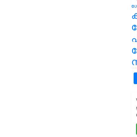
ക
പ
ന