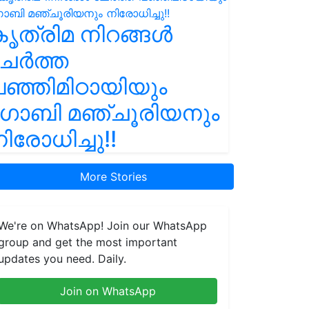
ൃത്രിമ നിറങ്ങൾ
ചേർത്ത
ഞ്ഞിമിഠായിയും
ഗോബി മഞ്ചൂരിയനും
ിരോധിച്ചു!!
More Stories
We're on WhatsApp! Join our WhatsApp
group and get the most important
updates you need. Daily.
Join on WhatsApp