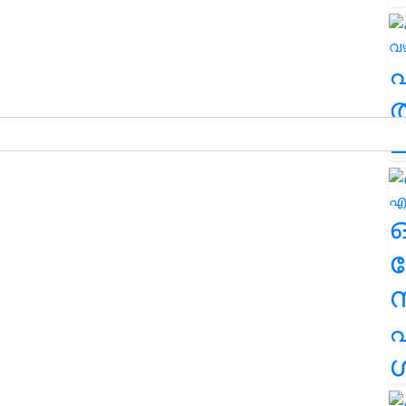
ത
ച
ര
എ
ശ