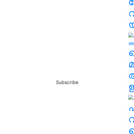
വ
വ
മ
Subscribe
ഈ
എ
വ