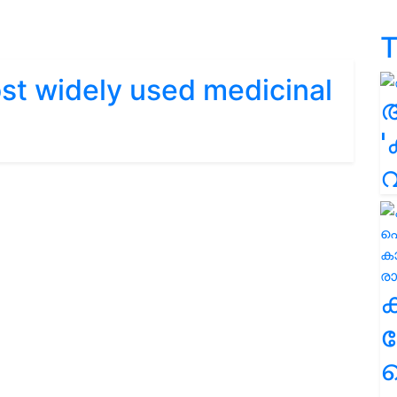
T
ost widely used medicinal
'
ക
ഹ