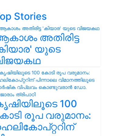
op Stories
ആകാശം അതിരിട്ട
കിയാര' യുടെ
വിജയകഥ
കൃഷിയിലൂടെ 100
ോടി രൂപ വരുമാനം:
െലികോപ്റ്ററിന്