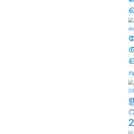
ല
എ
2