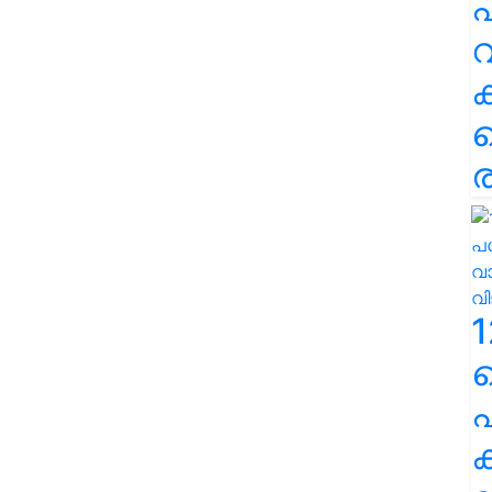
പ
വ
ര
1
പ
ക