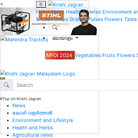
<
Home
News
Health & Herbs
Environment an
& Cash Crops
Grain & Pulses
Flowers
Taste
മലയാളം
MFOI 2024
Vegetables
Fruits
Flowers
#Top on Krishi Jagran
News
കോഴി വളർത്തൽ
Environment and Lifestyle
Health and Herbs
Agricultural news