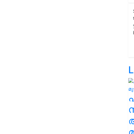
L
സ
മ