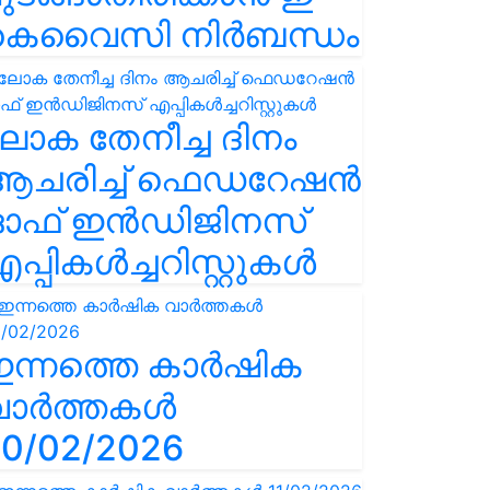
കെവൈസി നിർബന്ധം
ോക തേനീച്ച ദിനം
ആചരിച്ച് ഫെഡറേഷൻ
ഓഫ് ഇൻഡിജിനസ്
പ്പികൾച്ചറിസ്റ്റുകൾ
ഇന്നത്തെ കാർഷിക
വാർത്തകൾ
0/02/2026