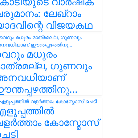
കോടിയുടെ വാർഷിക
രുമാനം: ലേഖ്‌റാം
യാദവിന്റെ വിജയകഥ
െറും മധുരം
ാത്രമല്ല, ഗുണവും
അനവധിയാണ്
ന്തപ്പഴത്തിനു...
ളുപ്പത്തിൽ
ളർത്താം കോസ്മോസ്
ചെടി