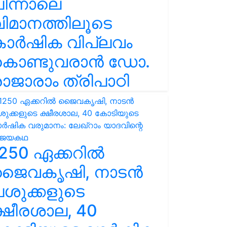
ിന്നാലെ
ിമാനത്തിലൂടെ
കാർഷിക വിപ്ലവം
കൊണ്ടുവരാൻ ഡോ.
ാജാരാം ത്രിപാഠി
250 ഏക്കറിൽ
ജൈവകൃഷി, നാടൻ
ശുക്കളുടെ
്ഷീരശാല, 40