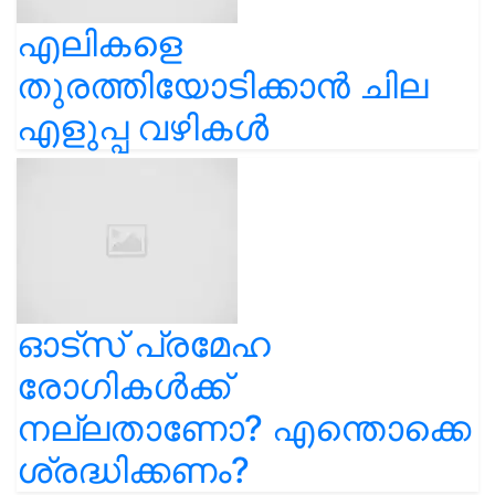
എലികളെ
തുരത്തിയോടിക്കാൻ ചില
എളുപ്പ വഴികൾ
ഓട്സ് പ്രമേഹ
രോഗികൾക്ക്
നല്ലതാണോ? എന്തൊക്കെ
ശ്രദ്ധിക്കണം?