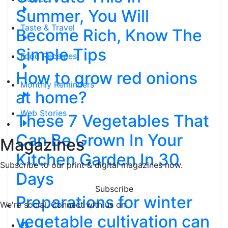
Summer, You Will
Taste & Travel
Become Rich, Know The
Simple Tips
Food Receipes
How to grow red onions
Monthly Reminders
at home?
Web Stories
These 7 Vegetables That
Can Be Grown In Your
Magazines
Kitchen Garden In 30
Subscribe to our print & digital magazines now.
Days
Subscribe
Preparations for winter
We're social. Connect with us on:
vegetable cultivation can