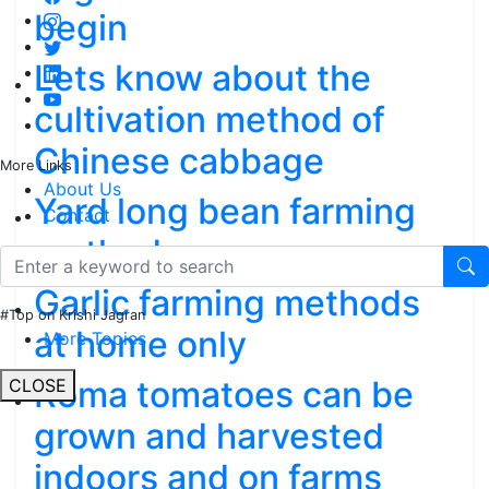
begin
Lets know about the
cultivation method of
Chinese cabbage
More Links
About Us
Yard long bean farming
Contact
methods
Garlic farming methods
#Top on Krishi Jagran
at home only
More Topics
Roma tomatoes can be
CLOSE
grown and harvested
indoors and on farms