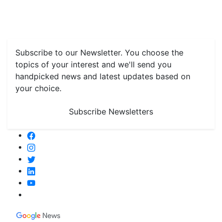
Farming
#FTB
Vegetables
Fruits
Spices & Cash Crops
Grain & Pulses
Flowers
Taste & Travel
Food Receipes
Monthly Reminders
Subscribe to our Newsletter. You choose the
topics of your interest and we'll send you
handpicked news and latest updates based on
your choice.
Subscribe Newsletters