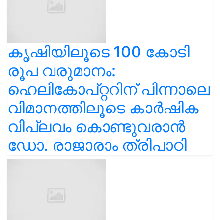
കൃഷിയിലൂടെ 100 കോടി
രൂപ വരുമാനം:
ഹെലികോപ്റ്ററിന് പിന്നാലെ
വിമാനത്തിലൂടെ കാർഷിക
വിപ്ലവം കൊണ്ടുവരാൻ
ഡോ. രാജാരാം ത്രിപാഠി