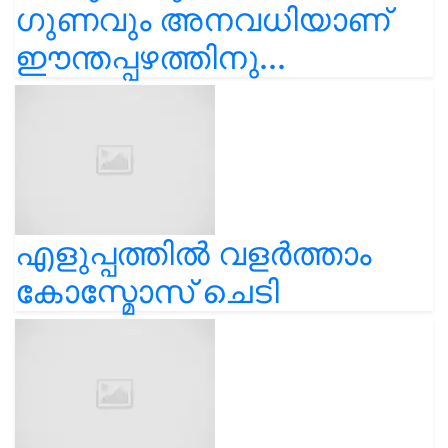
ഗുണവും അനവധിയാണ്
ഈന്തപ്പഴത്തിനു...
എളുപ്പത്തിൽ വളർത്താം
കോസ്മോസ് ചെടി