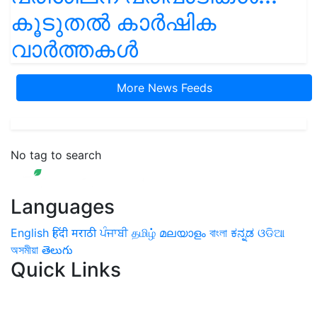
കൂടുതൽ കാർഷിക
വാർത്തകൾ
More News Feeds
No tag to search
Languages
English
हिंदी
मराठी
ਪੰਜਾਬੀ
தமிழ்
മലയാളം
বাংলা
ಕನ್ನಡ
ଓଡିଆ
অসমীয়া
తెలుగు
Quick Links
Home
News
Health & Herbs
Environment and Lifestyle
Features
Livestock & Aqua
Farm Care Tips
Organic