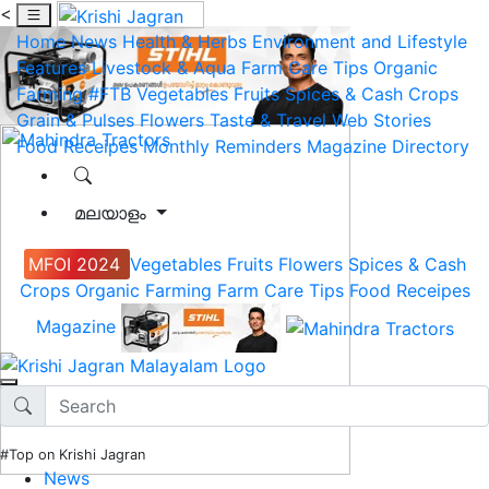
<
Home
News
Health & Herbs
Environment and Lifestyle
Features
Livestock & Aqua
Farm Care Tips
Organic
Farming
#FTB
Vegetables
Fruits
Spices & Cash Crops
Grain & Pulses
Flowers
Taste & Travel
Web Stories
Food Receipes
Monthly Reminders
Magazine
Directory
മലയാളം
MFOI 2024
Vegetables
Fruits
Flowers
Spices & Cash
Crops
Organic Farming
Farm Care Tips
Food Receipes
Magazine
#Top on Krishi Jagran
News