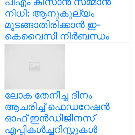
പിഎം കിസാൻ സമ്മാൻ
നിധി: ആനുകൂല്യം
മുടങ്ങാതിരിക്കാൻ ഇ-
കെവൈസി നിർബന്ധം
ലോക തേനീച്ച ദിനം
ആചരിച്ച് ഫെഡറേഷൻ
ഓഫ് ഇൻഡിജിനസ്
എപ്പികൾച്ചറിസ്റ്റുകൾ