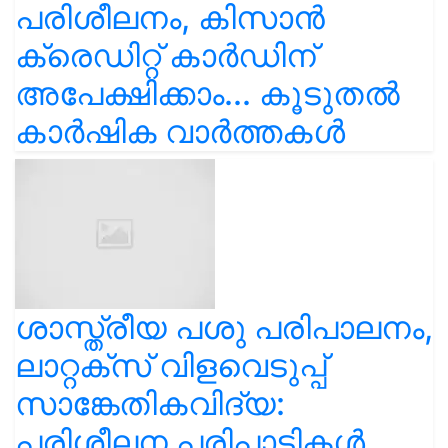
പരിശീലനം, കിസാൻ
ക്രെഡിറ്റ് കാർഡിന്
അപേക്ഷിക്കാം... കൂടുതൽ
കാർഷിക വാർത്തകൾ
ശാസ്ത്രീയ പശു പരിപാലനം,
ലാറ്റക്സ് വിളവെടുപ്പ്
സാങ്കേതികവിദ്യ:
പരിശീലന പരിപാടികൾ...