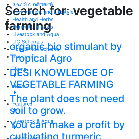
കോഴി വളർത്തൽ
Search for:
vegetable
Environment and Lifestyle
Health and Herbs
farming
Agricultural news
Livestock and Aqua
LIC Schemes
organic bio stimulant by
Post Office Scheme
Tropical Agro
Insurance
Home
DESI KNOWLEDGE OF
VEGETABLE FARMING
News
The plant does not need
Features
soil to grow.
Livestock & Aqua
You can make a profit by
cultivating turmeric
Health & Herbs