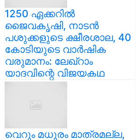
1250 ഏക്കറിൽ
ജൈവകൃഷി, നാടൻ
പശുക്കളുടെ ക്ഷീരശാല, 40
കോടിയുടെ വാർഷിക
വരുമാനം: ലേഖ്‌റാം
യാദവിന്റെ വിജയകഥ
വെറും മധുരം മാത്രമല്ല,