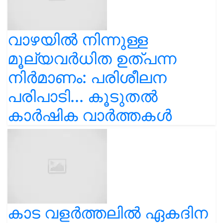
വാഴയിൽ നിന്നുള്ള
മൂല്യവർധിത ഉത്പന്ന
നിർമാണം: പരിശീലന
പരിപാടി... കൂടുതൽ
കാർഷിക വാർത്തകൾ
കാട വളര്‍ത്തലിൽ ഏകദിന