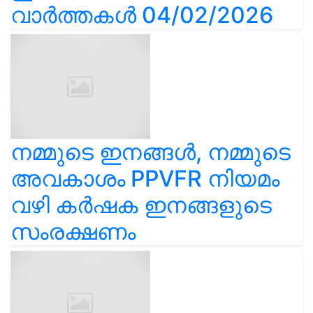
വാർത്തകൾ 04/02/2026
നമ്മുടെ ഇനങ്ങൾ, നമ്മുടെ
അവകാശം PPVFR നിയമം
വഴി കർഷക ഇനങ്ങളുടെ
സംരക്ഷണം