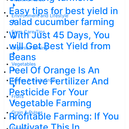
Easy tips for best yield in
Environment and Lifestyle
salad cucumber farming
Farm Care Tips
With Just 45 Days, You
will Get Best Yield from
Organic Farming
Beans
Vegetables
Peel Of Orange Is An
Effective Fertilizer And
Spices & Cash Crops
Pesticide For Your
Fruits
Vegetable Farming
Grain & Pulses
Profitable Farming: If You
Cultivate This In
Flowers