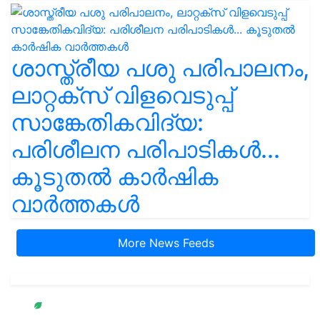
ശാസ്ത്രീയ പശു പരിപാലനം,
ലാറ്റക്സ് വിളവെടുപ്പ്
സാങ്കേതികവിദ്യ:
പരിശീലന പരിപാടികൾ...
കൂടുതൽ കാർഷിക
വാർത്തകൾ
More News Feeds