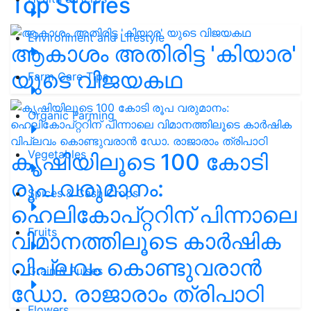
Top Stories
Environment and Lifestyle
ആകാശം അതിരിട്ട 'കിയാര'
യുടെ വിജയകഥ
Farm Care Tips
Organic Farming
Vegetables
കൃഷിയിലൂടെ 100 കോടി
രൂപ വരുമാനം:
Spices & Cash Crops
ഹെലികോപ്റ്ററിന് പിന്നാലെ
Fruits
വിമാനത്തിലൂടെ കാർഷിക
വിപ്ലവം കൊണ്ടുവരാൻ
Grain & Pulses
ഡോ. രാജാരാം ത്രിപാഠി
Flowers