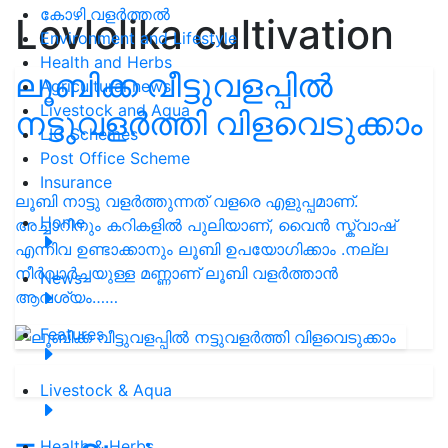
കോഴി വളർത്തൽ
Lovlolika cultivation
Environment and Lifestyle
Health and Herbs
ലൂബിക്ക വീട്ടുവളപ്പിൽ
Agricultural news
Livestock and Aqua
നട്ടുവളർത്തി വിളവെടുക്കാം
LIC Schemes
Post Office Scheme
Insurance
ലൂബി നാട്ടു വളർത്തുന്നത് വളരെ എളുപ്പമാണ്.
Home
അച്ചാറിനും കറികളിൽ പുലിയാണ്, വൈൻ സ്ക്വാഷ്
എന്നിവ ഉണ്ടാക്കാനും ലൂബി ഉപയോഗിക്കാം .നല്ല
നീര്‍വാര്‍ച്ചയുള്ള മണ്ണാണ് ലൂബി വളർത്താൻ
News
ആവശ്യം……
Features
Livestock & Aqua
Health & Herbs