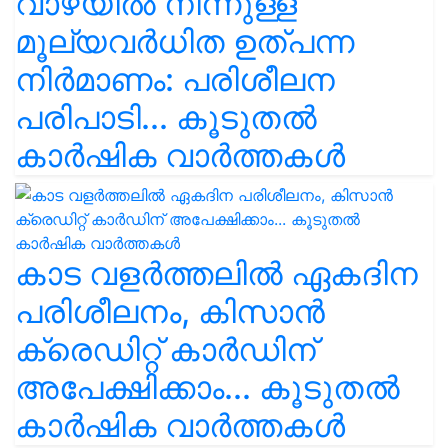
വാഴയിൽ നിന്നുള്ള
മൂല്യവർധിത ഉത്പന്ന
നിർമാണം: പരിശീലന
പരിപാടി... കൂടുതൽ
കാർഷിക വാർത്തകൾ
കാട വളര്‍ത്തലിൽ ഏകദിന
പരിശീലനം, കിസാൻ
ക്രെഡിറ്റ് കാർഡിന്
അപേക്ഷിക്കാം... കൂടുതൽ
കാർഷിക വാർത്തകൾ