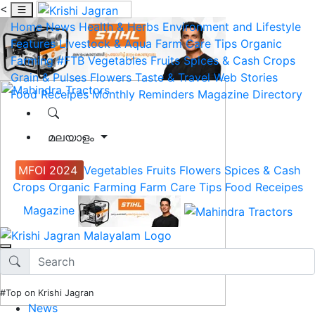
<
Home
News
Health & Herbs
Environment and Lifestyle
Features
Livestock & Aqua
Farm Care Tips
Organic
Farming
#FTB
Vegetables
Fruits
Spices & Cash Crops
Grain & Pulses
Flowers
Taste & Travel
Web Stories
Food Receipes
Monthly Reminders
Magazine
Directory
മലയാളം
MFOI 2024
Vegetables
Fruits
Flowers
Spices & Cash
Crops
Organic Farming
Farm Care Tips
Food Receipes
Magazine
#Top on Krishi Jagran
News