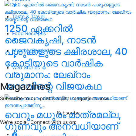
Taste & Travel
1250 ഏക്കറിൽ
Food Receipes
ജൈവകൃഷി, നാടൻ
പശുക്കളുടെ ക്ഷീരശാല, 40
Monthly Reminders
കോടിയുടെ വാർഷിക
Web Stories
വരുമാനം: ലേഖ്‌റാം
യാദവിന്റെ വിജയകഥ
Magazines
Subscribe to our print & digital magazines now.
വെറും മധുരം മാത്രമല്ല,
Subscribe
We're social. Connect with us on:
ഗുണവും അനവധിയാണ്