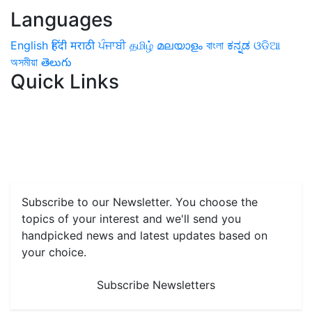
Languages
English
हिंदी
मराठी
ਪੰਜਾਬੀ
தமிழ்
മലയാളം
বাংলা
ಕನ್ನಡ
ଓଡିଆ
অসমীয়া
తెలుగు
Quick Links
Home
News
Health & Herbs
Environment and Lifestyle
Features
Livestock & Aqua
Farm Care Tips
Organic
Farming
#FTB
Vegetables
Fruits
Spices & Cash Crops
Grain & Pulses
Flowers
Taste & Travel
Food Receipes
Monthly Reminders
Subscribe to our Newsletter. You choose the
topics of your interest and we'll send you
handpicked news and latest updates based on
your choice.
Subscribe Newsletters