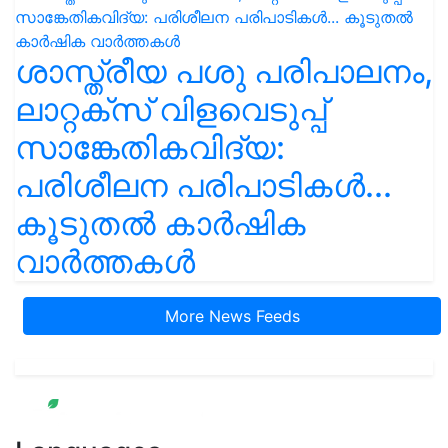
ശാസ്ത്രീയ പശു പരിപാലനം,
ലാറ്റക്സ് വിളവെടുപ്പ്
സാങ്കേതികവിദ്യ:
പരിശീലന പരിപാടികൾ...
കൂടുതൽ കാർഷിക
വാർത്തകൾ
More News Feeds