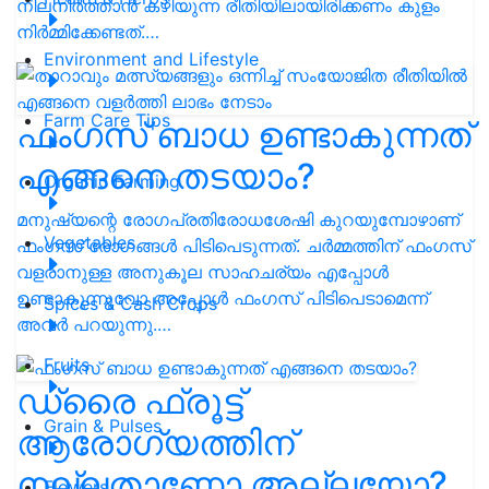
നിലനിര്‍ത്താന്‍ കഴിയുന്ന രീതിയിലായിരിക്കണം കുളം
നിര്‍മ്മിക്കേണ്ടത്.…
Environment and Lifestyle
Farm Care Tips
ഫംഗസ് ബാധ ഉണ്ടാകുന്നത്
എങ്ങനെ തടയാം?
Organic Farming
മനുഷ്യന്റെ രോഗപ്രതിരോധശേഷി കുറയുമ്പോഴാണ്
Vegetables
ഫംഗസ് രോഗങ്ങള്‍ പിടിപെടുന്നത്. ചര്‍മ്മത്തിന് ഫംഗസ്
വളരാനുള്ള അനുകൂല സാഹചര്യം എപ്പോള്‍
ഉണ്ടാകുന്നുവോ അപ്പോള്‍ ഫംഗസ് പിടിപെടാമെന്ന്
Spices & Cash Crops
അവർ പറയുന്നു.…
Fruits
ഡ്രൈ ഫ്രൂട്ട്
Grain & Pulses
ആരോഗ്യത്തിന്
നല്ലതാണോ അല്ലയോ?
Flowers