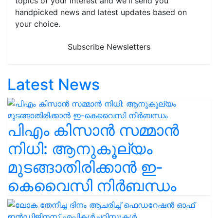
topics of your interest and we'll send you
handpicked news and latest updates based on
your choice.
Subscribe Newsletters
Latest News
പിഎം കിസാൻ സമ്മാൻ
നിധി: ആനുകൂല്യം
മുടങ്ങാതിരിക്കാൻ ഇ-
കെവൈസി നിർബന്ധം