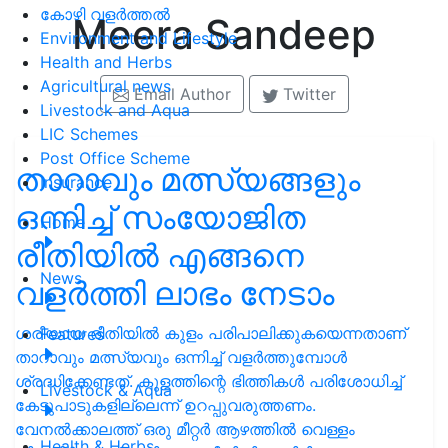
കോഴി വളർത്തൽ
Meera Sandeep
Environment and Lifestyle
Health and Herbs
Agricultural news
Email Author
Twitter
Livestock and Aqua
LIC Schemes
Post Office Scheme
താറാവും മത്സ്യങ്ങളും
Insurance
ഒന്നിച്ച് സംയോജിത
Home
രീതിയില്‍ എങ്ങനെ
News
വളര്‍ത്തി ലാഭം നേടാം
ശരിയായ രീതിയില്‍ കുളം പരിപാലിക്കുകയെന്നതാണ്
Features
താറാവും മത്സ്യവും ഒന്നിച്ച് വളര്‍ത്തുമ്പോള്‍
ശ്രദ്ധിക്കേണ്ടത്. കുളത്തിന്റെ ഭിത്തികള്‍ പരിശോധിച്ച്
Livestock & Aqua
കേടുപാടുകളില്ലെന്ന് ഉറപ്പുവരുത്തണം.
വേനല്‍ക്കാലത്ത് ഒരു മീറ്റര്‍ ആഴത്തില്‍ വെള്ളം
Health & Herbs