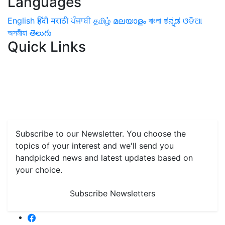
Languages
English
हिंदी
मराठी
ਪੰਜਾਬੀ
தமிழ்
മലയാളം
বাংলা
ಕನ್ನಡ
ଓଡିଆ
অসমীয়া
తెలుగు
Quick Links
Home
News
Health & Herbs
Environment and Lifestyle
Features
Livestock & Aqua
Farm Care Tips
Organic
Farming
#FTB
Vegetables
Fruits
Spices & Cash Crops
Grain & Pulses
Flowers
Taste & Travel
Food Receipes
Monthly Reminders
Subscribe to our Newsletter. You choose the
topics of your interest and we'll send you
handpicked news and latest updates based on
your choice.
Subscribe Newsletters