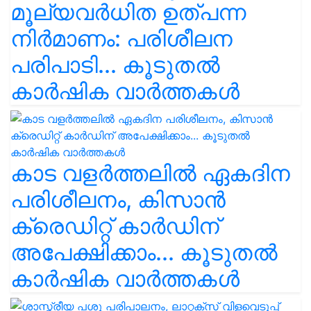
മൂല്യവർധിത ഉത്പന്ന
നിർമാണം: പരിശീലന
പരിപാടി... കൂടുതൽ
കാർഷിക വാർത്തകൾ
കാട വളര്‍ത്തലിൽ ഏകദിന
പരിശീലനം, കിസാൻ
ക്രെഡിറ്റ് കാർഡിന്
അപേക്ഷിക്കാം... കൂടുതൽ
കാർഷിക വാർത്തകൾ