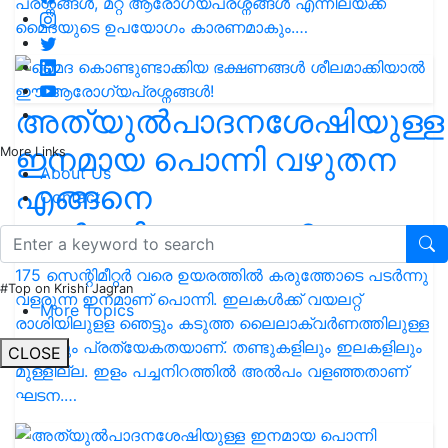
പ്രശ്നങ്ങൾ, മറ്റ് ആരോഗ്യപ്രശ്നങ്ങൾ എന്നിലയ്ക്ക്
മൈദയുടെ ഉപയോഗം കാരണമാകും.…
അത്യുല്‍പാദനശേഷിയുള്ള
ഇനമായ പൊന്നി വഴുതന
More Links
About Us
എങ്ങനെ
Contact
വളർത്തിയെടുക്കാം?
175 സെന്റിമീറ്റര്‍ വരെ ഉയരത്തില്‍ കരുത്തോടെ പടര്‍ന്നു
#Top on Krishi Jagran
വളരുന്ന ഇനമാണ്‌ പൊന്നി. ഇലകള്‍ക്ക്‌ വയലറ്റ്‌
More Topics
രാശിയിലുളള ഞെട്ടും കടുത്ത ലൈലാക്‌വര്‍ണത്തിലുള്ള
പൂക്കളും പ്രത്യേകതയാണ്‌. തണ്ടുകളിലും ഇലകളിലും
CLOSE
മുള്ളില്ല. ഇളം പച്ചനിറത്തില്‍ അല്‍പം വളഞ്ഞതാണ്‌
ഘടന.…