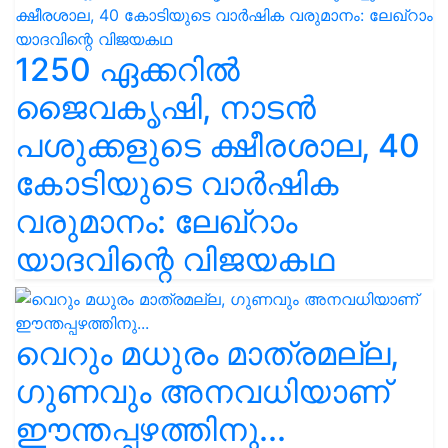
1250 ഏക്കറിൽ
ജൈവകൃഷി, നാടൻ
പശുക്കളുടെ ക്ഷീരശാല, 40
കോടിയുടെ വാർഷിക
വരുമാനം: ലേഖ്‌റാം
യാദവിന്റെ വിജയകഥ
വെറും മധുരം മാത്രമല്ല,
ഗുണവും അനവധിയാണ്
ഈന്തപ്പഴത്തിനു...