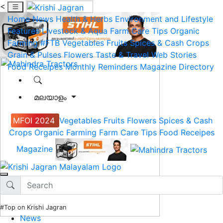
<
Home
News
Health & Herbs
Environment and Lifestyle
Features
Livestock & Aqua
Farm Care Tips
Organic
Farming
#FTB
Vegetables
Fruits
Spices & Cash Crops
Grain & Pulses
Flowers
Taste & Travel
Web Stories
Food Receipes
Monthly Reminders
Magazine
Directory
മലയാളം
MFOI 2024
Vegetables
Fruits
Flowers
Spices & Cash
Crops
Organic Farming
Farm Care Tips
Food Receipes
Magazine
#Top on Krishi Jagran
News