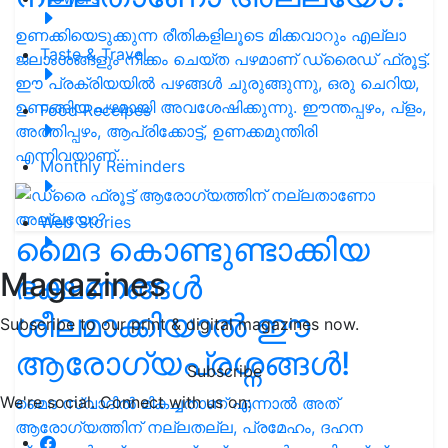
ഉണക്കിയെടുക്കുന്ന രീതികളിലൂടെ മിക്കവാറും എല്ലാ
Taste & Travel
ജലാംശങ്ങളും നീക്കം ചെയ്ത പഴമാണ് ഡ്രൈഡ് ഫ്രൂട്ട്.
ഈ പ്രക്രിയയിൽ പഴങ്ങൾ ചുരുങ്ങുന്നു, ഒരു ചെറിയ,
ഉണങ്ങിയ പഴമായി അവശേഷിക്കുന്നു. ഈന്തപ്പഴം, പ്ളം,
Food Receipes
അത്തിപ്പഴം, ആപ്രിക്കോട്ട്, ഉണക്കമുന്തിരി
എന്നിവയാണ്…
Monthly Reminders
Web Stories
മൈദ കൊണ്ടുണ്ടാക്കിയ
Magazines
ഭക്ഷണങ്ങൾ
ശീലമാക്കിയാൽ ഈ
Subscribe to our print & digital magazines now.
ആരോഗ്യപ്രശ്നങ്ങൾ!
Subscribe
We're social. Connect with us on:
മൈദ സ്വാദിൽ മികച്ചതാണ് എന്നാൽ അത്
ആരോഗ്യത്തിന് നല്ലതല്ല, പ്രമേഹം, ദഹന