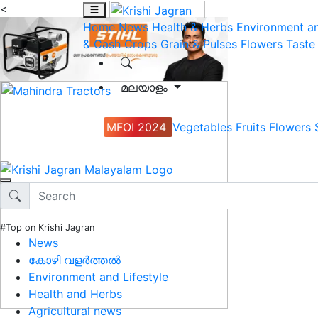
<
Home
News
Health & Herbs
Environment an
& Cash Crops
Grain & Pulses
Flowers
Taste
മലയാളം
MFOI 2024
Vegetables
Fruits
Flowers
#Top on Krishi Jagran
News
കോഴി വളർത്തൽ
Environment and Lifestyle
Health and Herbs
Agricultural news