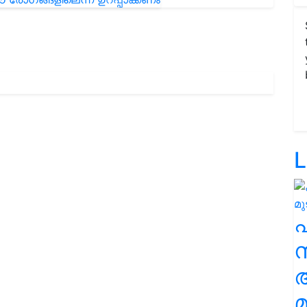
L
സ
മ