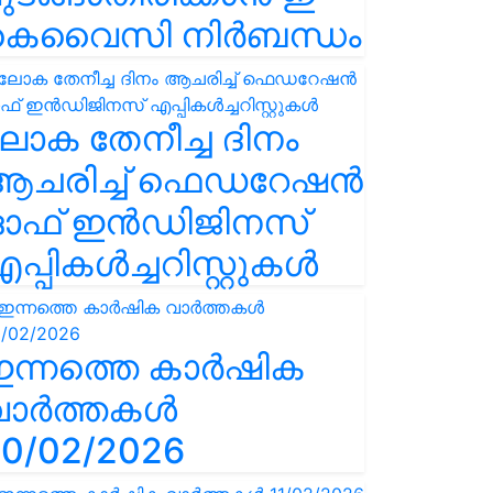
കെവൈസി നിർബന്ധം
ോക തേനീച്ച ദിനം
ആചരിച്ച് ഫെഡറേഷൻ
ഓഫ് ഇൻഡിജിനസ്
പ്പികൾച്ചറിസ്റ്റുകൾ
ഇന്നത്തെ കാർഷിക
വാർത്തകൾ
0/02/2026