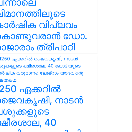
ിന്നാലെ
ിമാനത്തിലൂടെ
കാർഷിക വിപ്ലവം
കൊണ്ടുവരാൻ ഡോ.
ാജാരാം ത്രിപാഠി
250 ഏക്കറിൽ
ജൈവകൃഷി, നാടൻ
ശുക്കളുടെ
്ഷീരശാല, 40