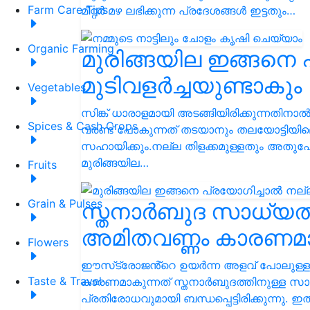
Farm Care Tips
മീറ്റർ മഴ ലഭിക്കുന്ന പ്രദേശങ്ങൾ ഇട്ടതും…
Organic Farming
മുരിങ്ങയില ഇങ്ങനെ 
മുടിവളർച്ചയുണ്ടാകും
Vegetables
സിങ്ക് ധാരാളമായി അടങ്ങിയിരിക്കുന്നതിനാൽ 
Spices & Cash Crops
വരണ്ട് പോകുന്നത് തടയാനും തലയോട്ടിയില
സഹായിക്കും.നല്ല തിളക്കമുള്ളതും അതുപോല
മുരിങ്ങയില…
Fruits
Grain & Pulses
സ്തനാർബുദ സാധ്യത 
അമിതവണ്ണം കാരണമ
Flowers
ഈസ്‌ട്രോജൻ്റെ ഉയർന്ന അളവ് പോലുള്ള
Taste & Travel
കാരണമാകുന്നത് സ്തനാർബുദത്തിനുള്ള സാ
പ്രതിരോധവുമായി ബന്ധപ്പെട്ടിരിക്കുന്നു