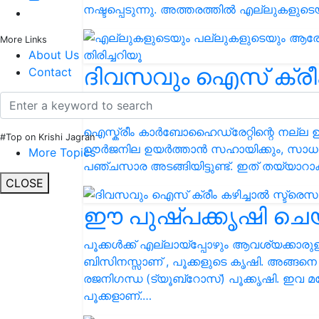
നഷ്ടപ്പെടുന്നു. അത്തരത്തിൽ എല്ലുകളു
More Links
About Us
ദിവസവും ഐസ് ക്രീം 
Contact
കുറയ്ക്കാം
ഐസ്ക്രീം കാർബോഹൈഡ്രേറ്റിന്റെ നല്ല 
#Top on Krishi Jagran
ഊർജനില ഉയർത്താൻ സഹായിക്കും, സാധാര
More Topics
പഞ്ചസാര അടങ്ങിയിട്ടുണ്ട്. ഇത് തയ്യാറാക
CLOSE
ഈ പുഷ്പക്കൃഷി ചെയ്
പൂക്കൾക്ക് എല്ലായ്‌പ്പോഴും ആവശ്യക്കാര
ബിസിനസ്സാണ് , പൂക്കളുടെ കൃഷി. അങ്ങനെ 
രജനിഗന്ധ (ട്യൂബ്റോസ്) പൂക്കൃഷി. ഇവ 
പൂക്കളാണ്.…