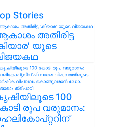
op Stories
ആകാശം അതിരിട്ട
കിയാര' യുടെ
വിജയകഥ
കൃഷിയിലൂടെ 100
ോടി രൂപ വരുമാനം:
െലികോപ്റ്ററിന്