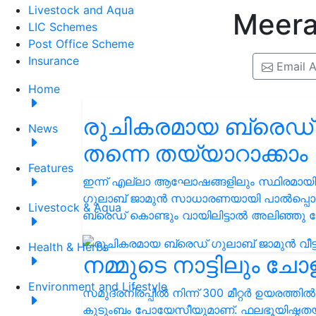
Livestock and Aqua
Meera
LIC Schemes
Post Office Scheme
Insurance
Email A
Home
രുചികരമായ ബ്രെഡ് ഗു
News
തന്നെ തയ്യാറാക്കാം
Features
ഇന്ന് എല്ലാ ആഘോഷങ്ങളിലും സ്ഥിരമായി
ഗുലാബ് ജാമുൻ സാധാരണയായി പാൽപ്പൊടി, 
Livestock & Aqua
ബ്രെഡ് കൊണ്ടും വായിലിട്ടാൽ അലിഞ്ഞു 
Health & Herbs
നമ്മുടെ നാട്ടിലും ച
Environment and Lifestyle
സമുദ്രനിരപ്പിൽ നിന്ന് 300 മീറ്റർ ഉയരത്ത
കുടുംബം പോയേസീയുമാണ്. ഫലഭൂയിഷ്ഠതയുള്ള