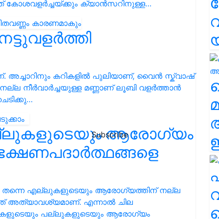
ാം. ഇത് കോശവളർച്ചയ്ക്കും ക്യാൻസറിനുള്ള…
വ
 നട്ടുവളർത്തി
ാണ്. അച്ചാറിനും കറികളിൽ പുലിയാണ്, വൈൻ സ്ക്വാഷ്
വ
ല്ല നീര്‍വാര്‍ച്ചയുള്ള മണ്ണാണ് ലൂബി വളർത്താൻ
െടിക്കു…
മ
ല്ലുകളുടെയും ആരോഗ്യം
Subscribe
ഈ
ഈ ഭക്ഷണപദാർത്ഥങ്ങളെ
എ
വ
 തന്നെ എല്ലുകളുടെയും ആരോഗ്യത്തിന് നല്ല
ടത് അത്യാവശ്യമാണ്. എന്നാൽ ചില
ലുകളുടെയും പല്ലുകളുടെയും ആരോഗ്യം