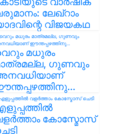
കോടിയുടെ വാർഷിക
രുമാനം: ലേഖ്‌റാം
യാദവിന്റെ വിജയകഥ
െറും മധുരം
ാത്രമല്ല, ഗുണവും
അനവധിയാണ്
ന്തപ്പഴത്തിനു...
ളുപ്പത്തിൽ
ളർത്താം കോസ്മോസ്
ചെടി