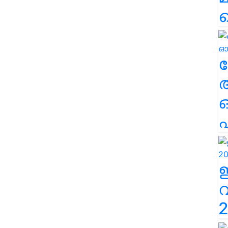
ല
എ
2