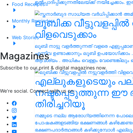
ഉൽപ്പാദിപ്പിക്കുന്നതിലേയ്ക്ക് നയിച്ചേക്ക
Food Receipes
ലൂബിക്ക വീട്ടുവളപ്പിൽ
Monthly Reminders
വിളവെടുക്കാം
Web Stories
ലൂബി നാട്ടു വളർത്തുന്നത് വളരെ എളുപ്പമ
എന്നിവ ഉണ്ടാക്കാനും ലൂബി ഉപയോഗിക്കാം .ന
Magazines
ആവശ്യം . അധികം വെള്ളം വേണ്ടെങ്കിലും ച
Subscribe to our print & digital magazines now.
എല്ലുകളുടെയും പ
നഷ്ടപ്പെടുത്തുന്ന 
We're social. Connect with us on:
തിരിച്ചറിയൂ
നമ്മുടെ നല്ല ആരോഗ്യത്തിനെന്ന പോലെ
പോഷകങ്ങളടങ്ങിയ ഭക്ഷണങ്ങൾ കഴിക്കേണ്
ഭക്ഷണപദാർത്ഥങ്ങൾ കഴിക്കുമ്പോൾ എല്