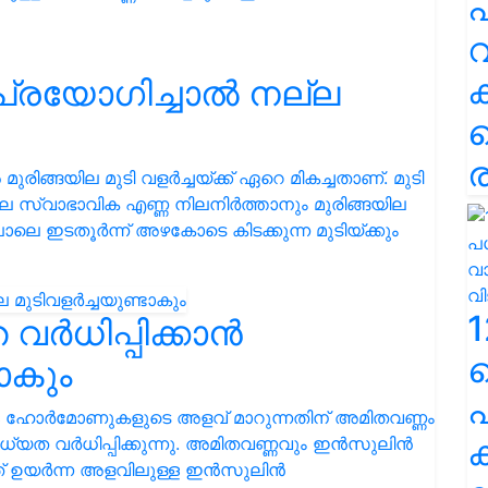
പ
വ
പ്രയോഗിച്ചാൽ നല്ല
ര
മുരിങ്ങയില മുടി വളർച്ചയ്ക്ക് ഏറെ മികച്ചതാണ്. മുടി
െ സ്വാഭാവിക എണ്ണ നിലനിർത്താനും മുരിങ്ങയില
െ ഇടതൂർന്ന് അഴകോടെ കിടക്കുന്ന മുടിയ്ക്കും
1
വർധിപ്പിക്കാൻ
ാകും
പ
 ഹോർമോണുകളുടെ അളവ് മാറുന്നതിന് അമിതവണ്ണം
ക
ധ്യത വർധിപ്പിക്കുന്നു. അമിതവണ്ണവും ഇൻസുലിൻ
. ഇത് ഉയർന്ന അളവിലുള്ള ഇൻസുലിൻ