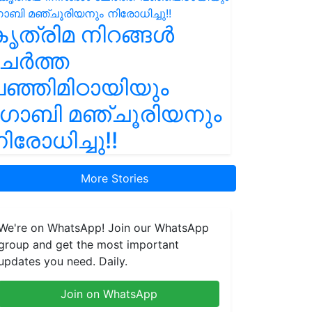
ൃത്രിമ നിറങ്ങൾ
ചേർത്ത
ഞ്ഞിമിഠായിയും
ഗോബി മഞ്ചൂരിയനും
ിരോധിച്ചു!!
More Stories
We're on WhatsApp! Join our WhatsApp
group and get the most important
updates you need. Daily.
Join on WhatsApp