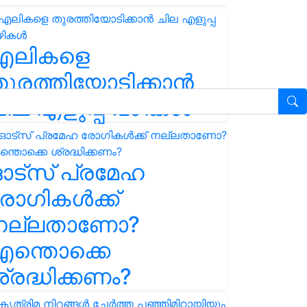
എലികളെ
ുരത്തിയോടിക്കാൻ
ില എളുപ്പ വഴികൾ
ഓട്സ് പ്രമേഹ
ോഗികൾക്ക്
നല്ലതാണോ?
ന്തൊക്കെ
്രദ്ധിക്കണം?