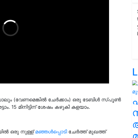
L
ൂൺ പാലും (വേണമെങ്കിൽ ചേർക്കാം) ഒരു ടേബിൾ സ്പൂൺ
്ടാം. 15 മിനിട്ടിന് ശേഷം കഴുകി കളയാം.
സ
ിൽ ഒരു നുള്ള്
മഞ്ഞൾപ്പൊടി
ചേർത്ത് മുഖത്ത്
മ