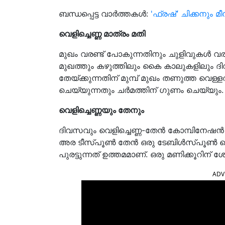
ബന്ധപ്പെട്ട വാർത്തകൾ:
'ഫ്രഷ്' ചിക്കനും മീ
വെളിച്ചെണ്ണ മാത്രം മതി
മുഖം വരണ്ട് പോകുന്നതിനും ചുളിവുകൾ വരുന
മുഖത്തും കഴുത്തിലും കൈ കാലുകളിലും ദി
തേയ്ക്കുന്നതിന് മുമ്പ് മുഖം തണുത്ത വെള
ചെയ്യുന്നതും ചർമത്തിന് ഗുണം ചെയ്യും.
വെളിച്ചെണ്ണയും തേനും
ദിവസവും വെളിച്ചെണ്ണ-തേൻ കോമ്പിനേഷൻ
അര ടീസ്പൂൺ തേൻ ഒരു ടേബിൾസ്പൂൺ വെളിച
പുരട്ടുന്നത് ഉത്തമമാണ്. ഒരു മണിക്കൂറിന്
ADV