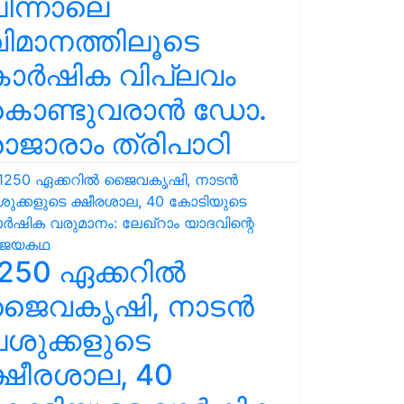
ിന്നാലെ
ിമാനത്തിലൂടെ
കാർഷിക വിപ്ലവം
കൊണ്ടുവരാൻ ഡോ.
ാജാരാം ത്രിപാഠി
250 ഏക്കറിൽ
ജൈവകൃഷി, നാടൻ
ശുക്കളുടെ
്ഷീരശാല, 40