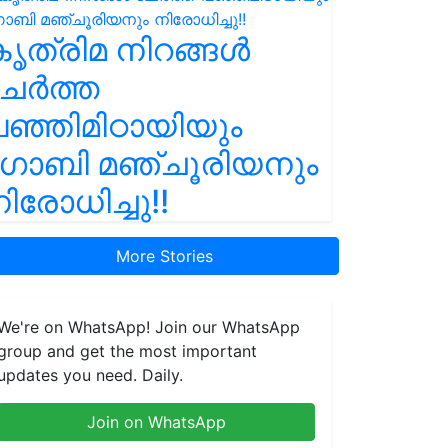
ൃത്രിമ നിറങ്ങൾ
ചേർത്ത
ഞ്ഞിമിഠായിയും
ഗോബി മഞ്ചൂരിയനും
ിരോധിച്ചു!!
More Stories
We're on WhatsApp! Join our WhatsApp
group and get the most important
updates you need. Daily.
Join on WhatsApp