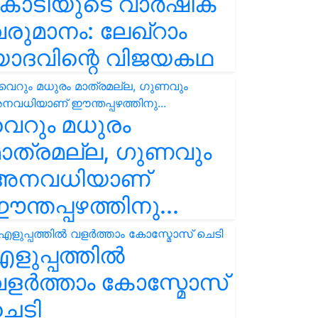
കോടിയുടെ വാർഷിക
രുമാനം: ലേഖ്‌റാം
യാദവിന്റെ വിജയകഥ
െറും മധുരം
ാത്രമല്ല, ഗുണവും
അനവധിയാണ്
ന്തപ്പഴത്തിനു...
ളുപ്പത്തിൽ
ളർത്താം കോസ്മോസ്
ചെടി