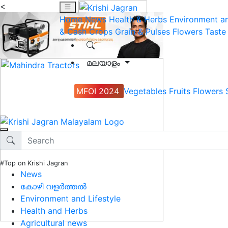
<
Home
News
Health & Herbs
Environment an
& Cash Crops
Grain & Pulses
Flowers
Taste
മലയാളം
MFOI 2024
Vegetables
Fruits
Flowers
#Top on Krishi Jagran
News
കോഴി വളർത്തൽ
Environment and Lifestyle
Health and Herbs
Agricultural news