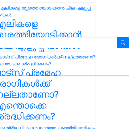
എലികളെ
ുരത്തിയോടിക്കാൻ
ില എളുപ്പ വഴികൾ
ഓട്സ് പ്രമേഹ
ോഗികൾക്ക്
നല്ലതാണോ?
ന്തൊക്കെ
്രദ്ധിക്കണം?