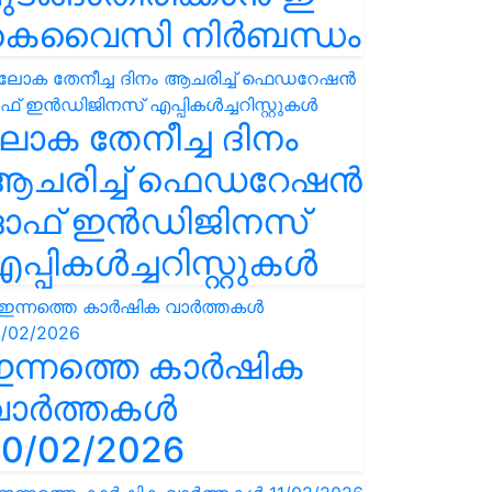
കെവൈസി നിർബന്ധം
ോക തേനീച്ച ദിനം
ആചരിച്ച് ഫെഡറേഷൻ
ഓഫ് ഇൻഡിജിനസ്
പ്പികൾച്ചറിസ്റ്റുകൾ
ഇന്നത്തെ കാർഷിക
വാർത്തകൾ
0/02/2026