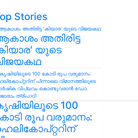
op Stories
ആകാശം അതിരിട്ട
കിയാര' യുടെ
വിജയകഥ
കൃഷിയിലൂടെ 100
ോടി രൂപ വരുമാനം:
െലികോപ്റ്ററിന്