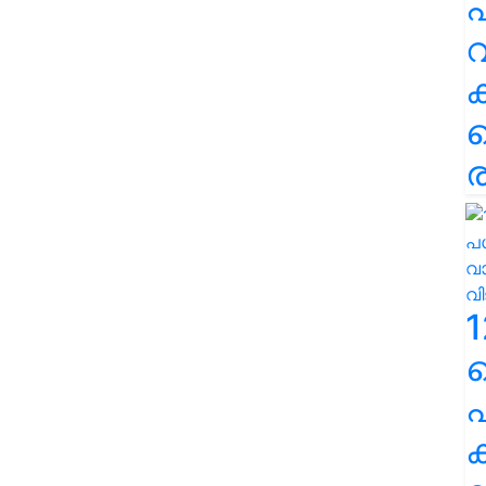
പ
വ
ര
1
പ
ക