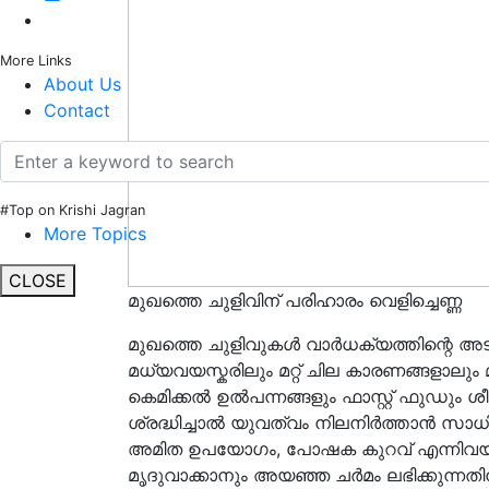
More Links
About Us
Contact
#Top on Krishi Jagran
More Topics
CLOSE
മുഖത്തെ ചുളിവിന് പരിഹാരം വെളിച്ചെണ്ണ
മുഖത്തെ ചുളിവുകൾ വാർധക്യത്തിന്റെ അട
മധ്യവയസ്കരിലും മറ്റ് ചില കാരണങ്ങളാലും
കെമിക്കൽ ഉൽപന്നങ്ങളും ഫാസ്റ്റ് ഫുഡും ശ
ശ്രദ്ധിച്ചാൽ യുവത്വം നിലനിർത്താൻ സാധി
അമിത ഉപയോഗം, പോഷക കുറവ് എന്നിവയാണ
മൃദുവാക്കാനും അയഞ്ഞ ചർമം ലഭിക്കുന്നതി