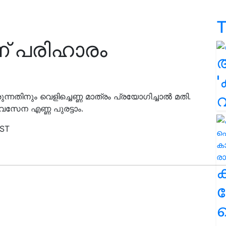
T
ന് പരിഹാരം
'
്നതിനും വെളിച്ചെണ്ണ മാത്രം പ്രയോഗിച്ചാൽ മതി.
വസേന എണ്ണ പുരട്ടാം.
IST
ക
ഹ