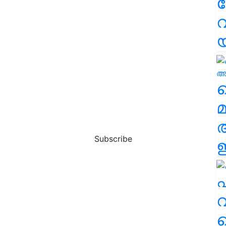
വ
വ
മ
Subscribe
ഈ
എ
വ