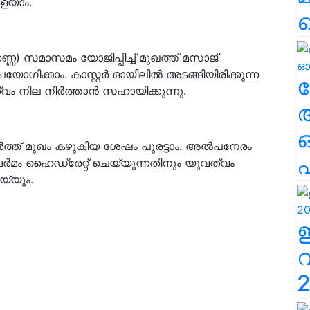
കളയാം.
ണ്ണ) സമാസമം യോജിപ്പിച്ച് മുഖത്ത് മസാജ്
ോഗിക്കാം. കാസ്റ്റർ ഓയിലിൽ അടങ്ങിയിരിക്കുന്ന
ല
വം നില നിർത്താൻ സഹായിക്കുന്നു.
 ചേർത്ത് മുഖം കഴുകിയ ശേഷം പുരട്ടാം. അൽപനേരം
എ
ർമം ഹൈഡ്രേറ്റ് ചെയ്യുന്നതിനും യുവത്വം
യ്യും.
2