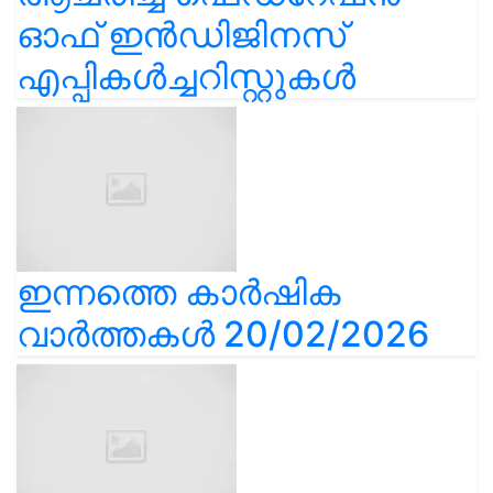
ഓഫ് ഇൻഡിജിനസ്
എപ്പികൾച്ചറിസ്റ്റുകൾ
ഇന്നത്തെ കാർഷിക
വാർത്തകൾ 20/02/2026