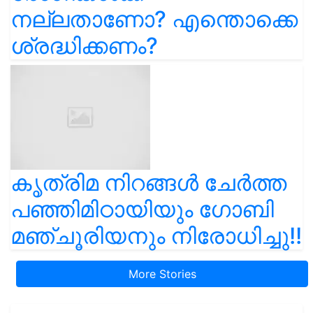
നല്ലതാണോ? എന്തൊക്കെ
ശ്രദ്ധിക്കണം?
കൃത്രിമ നിറങ്ങൾ ചേർത്ത
പഞ്ഞിമിഠായിയും ഗോബി
മഞ്ചൂരിയനും നിരോധിച്ചു!!
More Stories