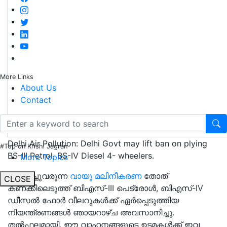
More Links
About Us
Contact
Delhi Air Pollution: Delhi Govt may lift ban on plying
#Top on Krishi Jagran
BS-III Petrol, BS-IV Diesel 4- wheelers.
More Topics
വർദ്ധിച്ചുവരുന്ന
വായു മലിനീകരണ
തോത്
CLOSE
കണക്കിലെടുത്ത് ബിഎസ്-III പെട്രോൾ, ബിഎസ്-IV
ഡീസൽ ഫോർ വീലറുകൾക്ക് ഏർപ്പെടുത്തിയ
നിയന്ത്രണങ്ങൾ ഞായറാഴ്ച അവസാനിച്ചു.
തൽഫലമായി, ഈ വാഹനങ്ങളുടെ ഉടമകൾക്ക് ഇവ