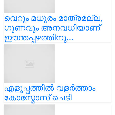
വെറും മധുരം മാത്രമല്ല,
ഗുണവും അനവധിയാണ്
ഈന്തപ്പഴത്തിനു...
എളുപ്പത്തിൽ വളർത്താം
കോസ്മോസ് ചെടി