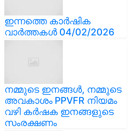
ഇന്നത്തെ കാർഷിക
വാർത്തകൾ 04/02/2026
നമ്മുടെ ഇനങ്ങൾ, നമ്മുടെ
അവകാശം PPVFR നിയമം
വഴി കർഷക ഇനങ്ങളുടെ
സംരക്ഷണം