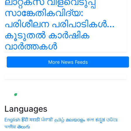
ലാറ്റക്സ് വിളവെടുപ്പ്
സാങ്കേതികവിദ്യ:
പരിശീലന പരിപാടികൾ...
കൂടുതൽ കാർഷിക
വാർത്തകൾ
More News Feeds
Languages
English
हिंदी
मराठी
ਪੰਜਾਬੀ
தமிழ்
മലയാളം
বাংলা
ಕನ್ನಡ
ଓଡିଆ
অসমীয়া
తెలుగు