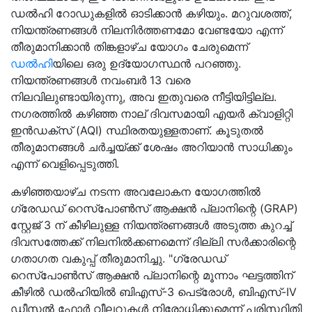
ഡൽഹി റോഡുകളിൽ ഓടിക്കാൻ കഴിയും. മറുവശത്ത്,
നിയന്ത്രണങ്ങൾ നിലനിർത്തണമോ വേണ്ടയോ എന്ന്
തീരുമാനിക്കാൻ തിങ്കളാഴ്ച യോഗം ചേരുമെന്ന്
ഡൽഹി
യിലെ ഒരു ഉദ്യോഗസ്ഥൻ പറഞ്ഞു.
നിയന്ത്രണങ്ങൾ നവംബർ 13 വരെ
നിലവിലുണ്ടായിരുന്നു, അവ ഇതുവരെ നീട്ടിയിട്ടില്ല.
നഗരത്തിൽ കഴിഞ്ഞ നാല് ദിവസമായി എയർ ക്വാളിറ്റി
ഇൻഡക്സ് (AQI) സ്ഥിരതയുള്ളതാണ്. കൂടുതൽ
തീരുമാനങ്ങൾ ചർച്ചയ്ക്ക് ശേഷം അറിയാൻ സാധിക്കും
എന്ന് വെളിപ്പെടുത്തി.
കഴിഞ്ഞയാഴ്ച നടന്ന അവലോകന യോഗത്തിൽ
ഗ്രേഡഡ് റെസ്‌പോൺസ് ആക്ഷൻ പ്ലാനിന്റെ (GRAP)
സ്റ്റേജ് 3 ന് കീഴിലുള്ള നിയന്ത്രണങ്ങൾ അടുത്ത കുറച്ച്
ദിവസത്തേക്ക് നിലനിൽക്കണമെന്ന് ദില്ലി സർക്കാരിന്റെ
ഗതാഗത വകുപ്പ് തീരുമാനിച്ചു. "ഗ്രേഡഡ്
റെസ്‌പോൺസ് ആക്ഷൻ പ്ലാനിന്റെ മൂന്നാം ഘട്ടത്തിന്
കീഴിൽ ഡൽഹിയിൽ ബിഎസ്-3 പെട്രോൾ, ബിഎസ്-IV
ഡീസൽ ഫോർ വീലറുകൾ നിരോധിക്കുമെന്ന് പരിസ്ഥിതി