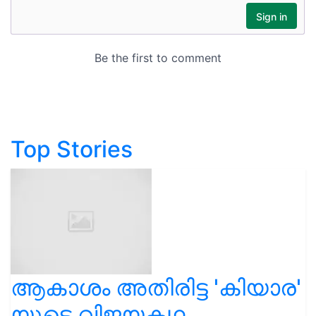
Top Stories
ആകാശം അതിരിട്ട 'കിയാര'
യുടെ വിജയകഥ