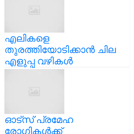
എലികളെ
തുരത്തിയോടിക്കാൻ ചില
എളുപ്പ വഴികൾ
ഓട്സ് പ്രമേഹ
രോഗികൾക്ക്