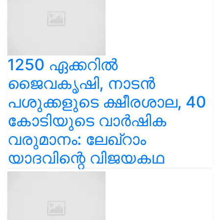
1250 ഏക്കറിൽ
ജൈവകൃഷി, നാടൻ
പശുക്കളുടെ ക്ഷീരശാല, 40
കോടിയുടെ വാർഷിക
വരുമാനം: ലേഖ്‌റാം
യാദവിന്റെ വിജയകഥ