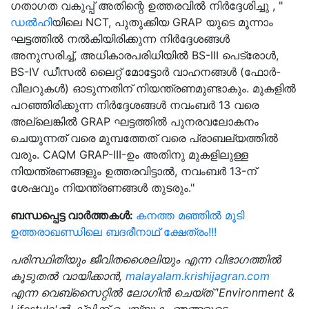
ഗതാഗത വകുപ്പ് അതിന്റെ ഉത്തരവിൽ നിർദ്ദേശിച്ചു , "
ഡൽഹി
യിലെ NCT, പുതുക്കിയ GRAP യുടെ മൂന്നാം
ഘട്ടത്തിൽ നൽകിയിരിക്കുന്ന നിർദ്ദേശങ്ങൾ
അനുസരിച്ച്, അധികാരപരിധിയിൽ BS-III പെട്രോൾ,
BS-IV ഡീസൽ ലൈറ്റ് മോട്ടോർ വാഹനങ്ങൾ (ഫോർ-
വീലറുകൾ) ഓടുന്നതിന് നിയന്ത്രണമുണ്ടാകും. മുകളിൽ
പറഞ്ഞിരിക്കുന്ന നിർദ്ദേശങ്ങൾ നവംബർ 13 വരെ
അല്ലെങ്കിൽ GRAP ഘട്ടത്തിൽ പുനരവലോകനം
ചെയുന്നത് വരെ മുമ്പത്തേത് വരെ പ്രാബല്യത്തിൽ
വരും. CAQM GRAP-III-ഉം അതിനു മുകളിലുള്ള
നിയന്ത്രണങ്ങളും ഉത്തരവിട്ടാൽ, നവംബർ 13-ന്
ശേഷവും നിയന്ത്രണങ്ങൾ തുടരും."
ബന്ധപ്പെട്ട വാർത്തകൾ:
കനത്ത മഞ്ഞിൽ മൂടി
ഉത്തരാഖണ്ഡിലെ ബദരീനാഥ് ക്ഷേത്രം!!!
പരിസ്ഥിതിയും ജീവിതശൈലിയും എന്ന വിഭാഗത്തിൽ
കൂടുതൽ വായിക്കാൻ,
malayalam.krishijagran.com
എന്ന വെബ്‌സൈറ്റിൽ ലോഗിൻ ചെയ്‌ത് 'Environment &