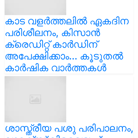
കാട വളര്‍ത്തലിൽ ഏകദിന
പരിശീലനം, കിസാൻ
ക്രെഡിറ്റ് കാർഡിന്
അപേക്ഷിക്കാം... കൂടുതൽ
കാർഷിക വാർത്തകൾ
ശാസ്ത്രീയ പശു പരിപാലനം,