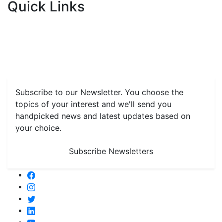
Quick Links
Home
News
Health & Herbs
Environment and Lifestyle
Features
Livestock & Aqua
Farm Care Tips
Organic
Farming
#FTB
Vegetables
Fruits
Spices & Cash Crops
Grain & Pulses
Flowers
Taste & Travel
Food Receipes
Monthly Reminders
Subscribe to our Newsletter. You choose the
topics of your interest and we'll send you
handpicked news and latest updates based on
your choice.
Subscribe Newsletters