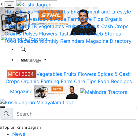
<
Home
News
Health & Herbs
Environment and Lifestyle
Features
Livestock & Aqua
Farm Care Tips
Organic
Farming
#FTB
Vegetables
Fruits
Spices & Cash Crops
Grain & Pulses
Flowers
Taste & Travel
Web Stories
Food Receipes
Monthly Reminders
Magazine
Directory
മലയാളം
MFOI 2024
Vegetables
Fruits
Flowers
Spices & Cash
Crops
Organic Farming
Farm Care Tips
Food Receipes
Magazine
#Top on Krishi Jagran
News