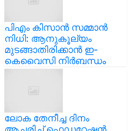
പിഎം കിസാൻ സമ്മാൻ
നിധി: ആനുകൂല്യം
മുടങ്ങാതിരിക്കാൻ ഇ-
കെവൈസി നിർബന്ധം
ലോക തേനീച്ച ദിനം
ആചരിച്ച് ഫെഡറേഷൻ