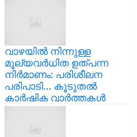
വാഴയിൽ നിന്നുള്ള
മൂല്യവർധിത ഉത്പന്ന
നിർമാണം: പരിശീലന
പരിപാടി... കൂടുതൽ
കാർഷിക വാർത്തകൾ