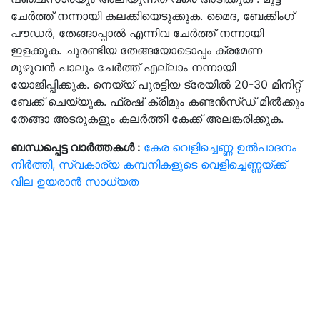
ചേർത്ത് നന്നായി കലക്കിയെടുക്കുക. മൈദ, ബേക്കിംഗ്
പൗഡർ, തേങ്ങാപ്പാൽ എന്നിവ ചേർത്ത് നന്നായി
ഇളക്കുക. ചുരണ്ടിയ തേങ്ങയോടൊപ്പം ക്രമേണ
മുഴുവൻ പാലും ചേർത്ത് എല്ലാം നന്നായി
യോജിപ്പിക്കുക. നെയ്യ് പുരട്ടിയ ട്രേയിൽ 20-30 മിനിറ്റ്
ബേക്ക് ചെയ്യുക. ഫ്രഷ് ക്രീമും കണ്ടൻസ്ഡ് മിൽക്കും
തേങ്ങാ അടരുകളും കലർത്തി കേക്ക് അലങ്കരിക്കുക.
ബന്ധപ്പെട്ട വാർത്തകൾ :
കേര വെളിച്ചെണ്ണ ഉൽപാദനം
നിർത്തി, സ്വകാര്യ കമ്പനികളുടെ വെളിച്ചെണ്ണയ്ക്ക്
വില ഉയരാൻ സാധ്യത