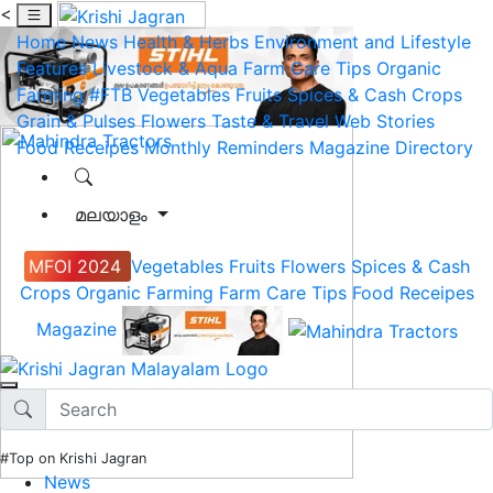
<
Home
News
Health & Herbs
Environment and Lifestyle
Features
Livestock & Aqua
Farm Care Tips
Organic
Farming
#FTB
Vegetables
Fruits
Spices & Cash Crops
Grain & Pulses
Flowers
Taste & Travel
Web Stories
Food Receipes
Monthly Reminders
Magazine
Directory
മലയാളം
MFOI 2024
Vegetables
Fruits
Flowers
Spices & Cash
Crops
Organic Farming
Farm Care Tips
Food Receipes
Magazine
#Top on Krishi Jagran
News