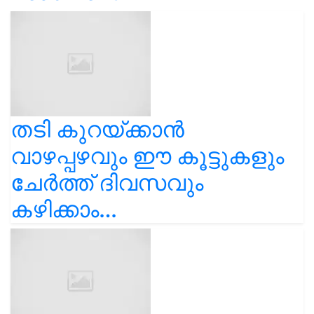
തടി കുറയ്ക്കാൻ
വാഴപ്പഴവും ഈ കൂട്ടുകളും
ചേർത്ത് ദിവസവും
കഴിക്കാം…