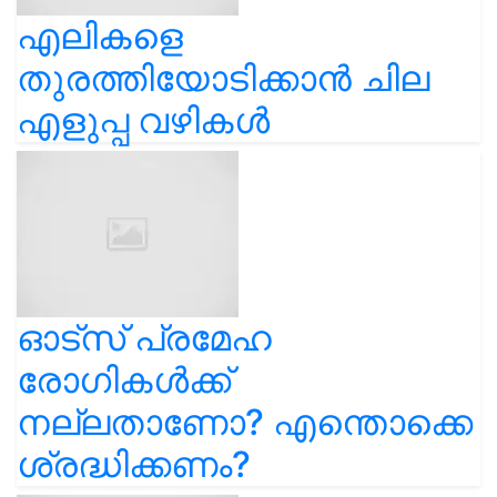
എലികളെ
തുരത്തിയോടിക്കാൻ ചില
എളുപ്പ വഴികൾ
ഓട്സ് പ്രമേഹ
രോഗികൾക്ക്
നല്ലതാണോ? എന്തൊക്കെ
ശ്രദ്ധിക്കണം?