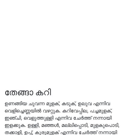
തേങ്ങാ കറി
ഉണങ്ങിയ ചുവന്ന മുളക്, കടുക്, ഉലുവ എന്നിവ
വെളിച്ചെണ്ണയിൽ വഴറ്റുക. കറിവേപ്പില, പച്ചമുളക്,
ഇഞ്ചി, വെളുത്തുള്ളി എന്നിവ ചേർത്ത് നന്നായി
ഇളക്കുക. ഉള്ളി, മഞ്ഞൾ, മല്ലിപ്പൊടി, മുളകുപൊടി,
തക്കാളി, ഉപ്പ്, കുരുമുളക് എന്നിവ ചേർത്ത് നന്നായി