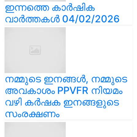
ഇന്നത്തെ കാർഷിക
വാർത്തകൾ 04/02/2026
നമ്മുടെ ഇനങ്ങൾ, നമ്മുടെ
അവകാശം PPVFR നിയമം
വഴി കർഷക ഇനങ്ങളുടെ
സംരക്ഷണം