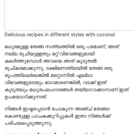
Delicious recipes in different styles with coconut
മധുരമുള്ള തേങ്ങ സത്യത്തിൽ ഒരു പഴമാണ്, അത്
നല്ല രുചിയുള്ളതും മറ്റ് വിഭവങ്ങളുമായി
കലർത്തുമ്പോൾ അവയെ അത് കൂടുതൽ
രുചികരമാക്കുന്നു. ദക്ഷിണേന്ത്യയിൽ തേങ്ങ ഒരു
രൂപത്തിലല്ലെങ്കിൽ മറ്റൊന്നിൽ എല്ലാ
വിഭവങ്ങളുടെയും ഭാഗമാണെങ്കിൽ, വടക്ക് ഇത്
കൂടുതലും മധുരപലഹാരങ്ങൾ തയ്യാറാക്കാനാണ് ഇത്
ഉപയോഗിക്കുന്നത്.
നിങ്ങൾ ഇഷ്ടപ്പെടാൻ പോകുന്ന അഞ്ച് തേങ്ങാ
കൊണ്ടുള്ള പാചകക്കുറിപ്പുകൾ ഇതാ നിങ്ങൾക്ക്
പരിചയപ്പെടുത്തുന്നു.