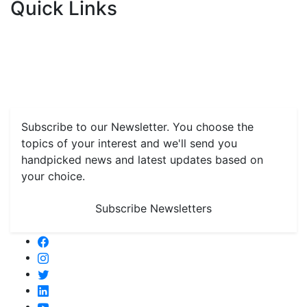
Quick Links
Home
News
Health & Herbs
Environment and Lifestyle
Features
Livestock & Aqua
Farm Care Tips
Organic
Farming
#FTB
Vegetables
Fruits
Spices & Cash Crops
Grain & Pulses
Flowers
Taste & Travel
Food Receipes
Monthly Reminders
Subscribe to our Newsletter. You choose the
topics of your interest and we'll send you
handpicked news and latest updates based on
your choice.
Subscribe Newsletters