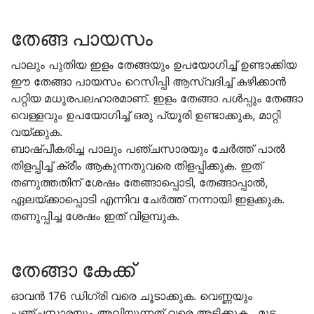
തേങ്ങ പായസം
പാലും പുതിയ ഇളം തേങ്ങയും ഉപയോഗിച്ച് ഉണ്ടാക്കിയ
ഈ തേങ്ങാ പായസം റെസിപ്പി ആസ്വദിച്ച് കഴിക്കാൻ
പറ്റിയ മധുരപലഹാരമാണ്. ഇളം തേങ്ങാ പൾപ്പും തേങ്ങാ
വെള്ളവും ഉപയോഗിച്ച് ഒരു പ്യൂരി ഉണ്ടാക്കുക, മാറ്റി
വയ്ക്കുക.
ബാഷ്പീകരിച്ച പാലും പഞ്ചസാരയും ചേർത്ത് പാൽ
തിളപ്പിച്ച് ക്രീം ആകുന്നതുവരെ തിളപ്പിക്കുക. ഇത്
തണുത്തതിന് ശേഷം തേങ്ങാപ്പൊടി, തേങ്ങാപ്പാൽ,
ഏലയ്ക്കാപ്പൊടി എന്നിവ ചേർത്ത് നന്നായി ഇളക്കുക.
തണുപ്പിച്ച ശേഷം ഇത് വിളമ്പുക.
തേങ്ങാ കേക്ക്
ഓവൻ 176 ഡിഗ്രി വരെ ചൂടാക്കുക. വെണ്ണയും
പഞ്ചസാരയും അലിയുന്നത് വരെ അടിക്കുക . മുട്ട