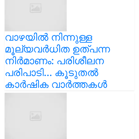
വാഴയിൽ നിന്നുള്ള
മൂല്യവർധിത ഉത്പന്ന
നിർമാണം: പരിശീലന
പരിപാടി... കൂടുതൽ
കാർഷിക വാർത്തകൾ