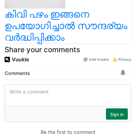
കിവി പഴം ഇങ്ങനെ
ഉപയോഗിച്ചാൽ സൗന്ദര്യം
വർദ്ധിപ്പിക്കാം
Share your comments