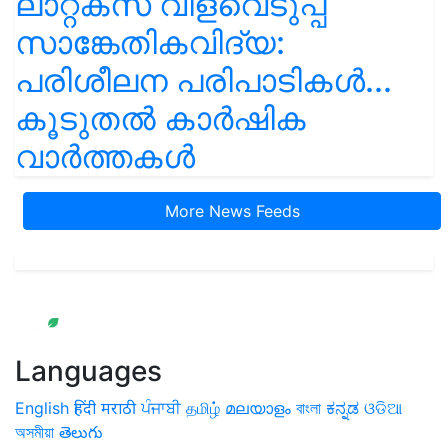
ലാറ്റക്സ് വിളവെടുപ്പ്
സാങ്കേതികവിദ്യ:
പരിശീലന പരിപാടികൾ...
കൂടുതൽ കാർഷിക
വാർത്തകൾ
More News Feeds
Languages
English
हिंदी
मराठी
ਪੰਜਾਬੀ
தமிழ்
മലയാളം
বাংলা
ಕನ್ನಡ
ଓଡିଆ
অসমীয়া
తెలుగు