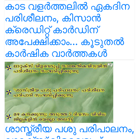
കാട വളര്‍ത്തലിൽ ഏകദിന
പരിശീലനം, കിസാൻ
ക്രെഡിറ്റ് കാർഡിന്
അപേക്ഷിക്കാം... കൂടുതൽ
കാർഷിക വാർത്തകൾ
ശാസ്ത്രീയ പശു പരിപാലനം,