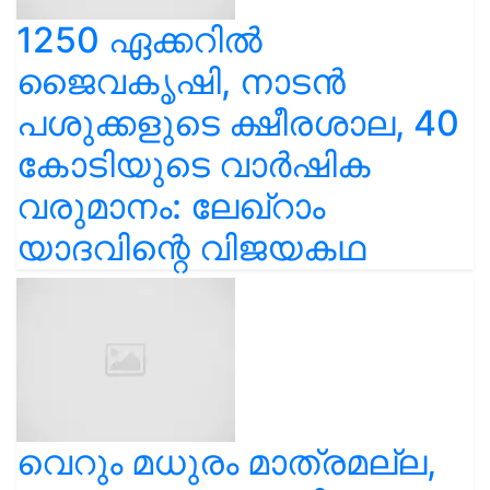
1250 ഏക്കറിൽ
ജൈവകൃഷി, നാടൻ
പശുക്കളുടെ ക്ഷീരശാല, 40
കോടിയുടെ വാർഷിക
വരുമാനം: ലേഖ്‌റാം
യാദവിന്റെ വിജയകഥ
വെറും മധുരം മാത്രമല്ല,