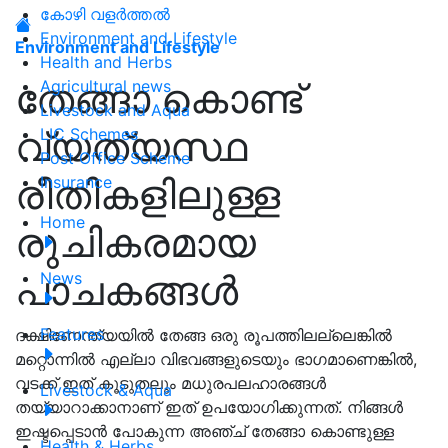
കോഴി വളർത്തൽ
Environment and Lifestyle
Environment and Lifestyle
Health and Herbs
തേങ്ങാ കൊണ്ട്
Agricultural news
Livestock and Aqua
വ്യത്യസ്ഥ
LIC Schemes
Post Office Scheme
രീതികളിലുള്ള
Insurance
Home
രുചികരമായ
പാചകങ്ങൾ
News
Features
ദക്ഷിണേന്ത്യയിൽ തേങ്ങ ഒരു രൂപത്തിലല്ലെങ്കിൽ
മറ്റൊന്നിൽ എല്ലാ വിഭവങ്ങളുടെയും ഭാഗമാണെങ്കിൽ,
വടക്ക് ഇത് കൂടുതലും മധുരപലഹാരങ്ങൾ
Livestock & Aqua
തയ്യാറാക്കാനാണ് ഇത് ഉപയോഗിക്കുന്നത്. നിങ്ങൾ
ഇഷ്ടപ്പെടാൻ പോകുന്ന അഞ്ച് തേങ്ങാ കൊണ്ടുള്ള
Health & Herbs