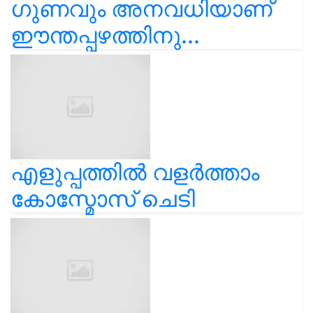
ഗുണവും അനവധിയാണ്
ഈന്തപ്പഴത്തിനു...
എളുപ്പത്തിൽ വളർത്താം
കോസ്മോസ് ചെടി