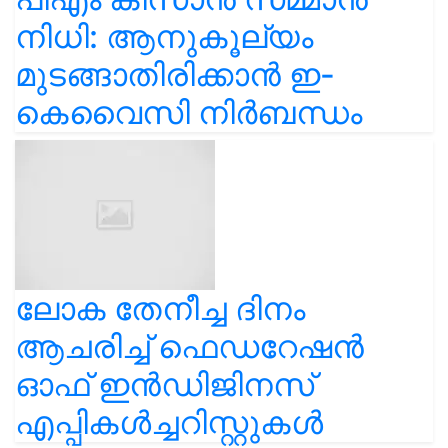
നിധി: ആനുകൂല്യം
മുടങ്ങാതിരിക്കാൻ ഇ-
കെവൈസി നിർബന്ധം
ലോക തേനീച്ച ദിനം
ആചരിച്ച് ഫെഡറേഷൻ
ഓഫ് ഇൻഡിജിനസ്
എപ്പികൾച്ചറിസ്റ്റുകൾ