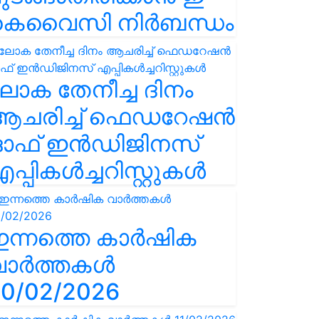
കെവൈസി നിർബന്ധം
ോക തേനീച്ച ദിനം
ആചരിച്ച് ഫെഡറേഷൻ
ഓഫ് ഇൻഡിജിനസ്
പ്പികൾച്ചറിസ്റ്റുകൾ
ഇന്നത്തെ കാർഷിക
വാർത്തകൾ
0/02/2026