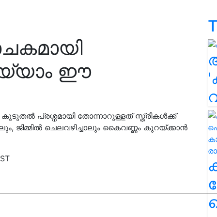
T
ചകമായി
യ്യാം ഈ
'
ൂടുതൽ പ്രശ്നമായി തോന്നാറുള്ളത് സ്ത്രീകൾക്ക്
ം, ജിമ്മിൽ ചെലവഴിച്ചാലും കൈവണ്ണം കുറയ്ക്കാൻ
IST
ക
ഹ