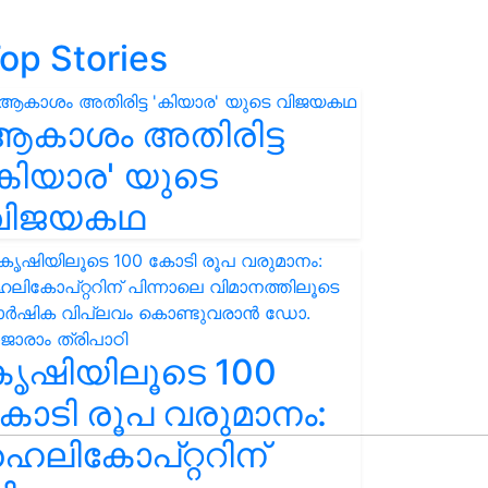
op Stories
ആകാശം അതിരിട്ട
കിയാര' യുടെ
വിജയകഥ
കൃഷിയിലൂടെ 100
ോടി രൂപ വരുമാനം:
െലികോപ്റ്ററിന്