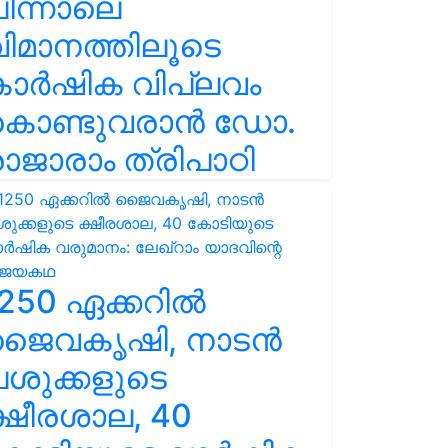
ിന്നാലെ
ിമാനത്തിലൂടെ
കാർഷിക വിപ്ലവം
കൊണ്ടുവരാൻ ഡോ.
ാജാരാം ത്രിപാഠി
250 ഏക്കറിൽ
ജൈവകൃഷി, നാടൻ
ശുക്കളുടെ
്ഷീരശാല, 40