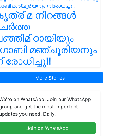
ൃത്രിമ നിറങ്ങൾ
ചേർത്ത
ഞ്ഞിമിഠായിയും
ഗോബി മഞ്ചൂരിയനും
ിരോധിച്ചു!!
More Stories
We're on WhatsApp! Join our WhatsApp
group and get the most important
updates you need. Daily.
Join on WhatsApp