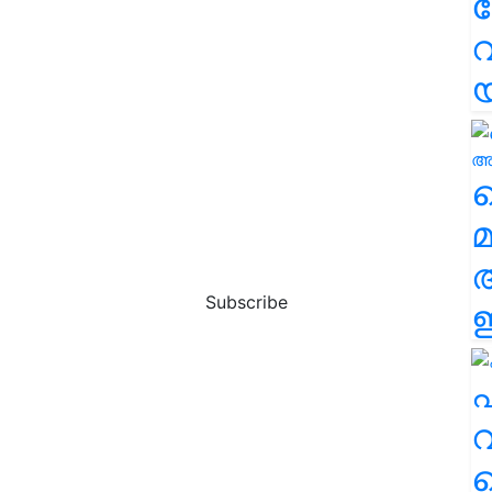
വ
വ
മ
Subscribe
ഈ
എ
വ