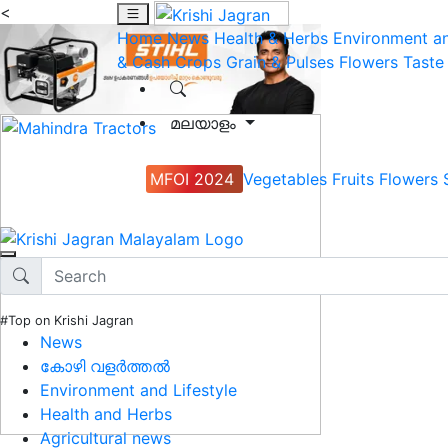
<
Home
News
Health & Herbs
Environment an
& Cash Crops
Grain & Pulses
Flowers
Taste
മലയാളം
MFOI 2024
Vegetables
Fruits
Flowers
#Top on Krishi Jagran
News
കോഴി വളർത്തൽ
Environment and Lifestyle
Health and Herbs
Agricultural news