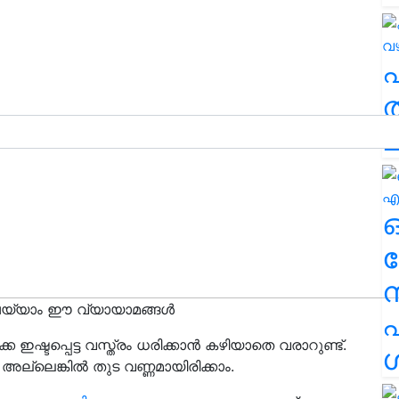
ത
ച
ര
യ്യാം ഈ വ്യായാമങ്ങൾ
എ
െ ഇഷ്ടപ്പെട്ട വസ്ത്രം ധരിക്കാൻ കഴിയാതെ വരാറുണ്ട്.
ശ
ല്ലെങ്കിൽ തുട വണ്ണമായിരിക്കാം.