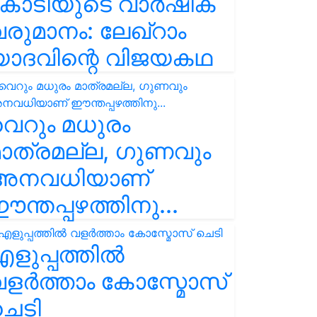
കോടിയുടെ വാർഷിക
രുമാനം: ലേഖ്‌റാം
യാദവിന്റെ വിജയകഥ
െറും മധുരം
ാത്രമല്ല, ഗുണവും
അനവധിയാണ്
ന്തപ്പഴത്തിനു...
ളുപ്പത്തിൽ
ളർത്താം കോസ്മോസ്
ചെടി