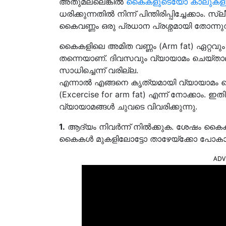
അതുമല്ലെങ്കിൽ
കൈകളുടെയോ കാലുകളു
ധരിക്കുന്നതിൽ നിന്ന് പിന്തിരിപ്പിച്ചേക്കാം.
കൈവണ്ണം ഒരു പ്രധാന പ്രശ്നമായി തോന്നുവർക
കൈകളിലെ അമിത വണ്ണം (Arm fat) ഏറ്റവും ക
തന്നെയാണ്. ദിവസവും വ്യായാമം ചെയ്താലു
സാധിച്ചെന്ന് വരില്ല.
എന്നാൽ എങ്ങനെ കൃത്യമായി വ്യായാമം
(Excercise for arm fat) എന്ന് നോക്കാം. 
വ്യായാമങ്ങൾ ചുവടെ വിവരിക്കുന്നു.
1.
ആദ്യം നിവർന്ന് നിൽക്കുക. ശേഷം കൈകൾ
കൈകൾ മുകളിലോട്ടോ താഴേയ്‌ക്കോ പോകാതി
ADV