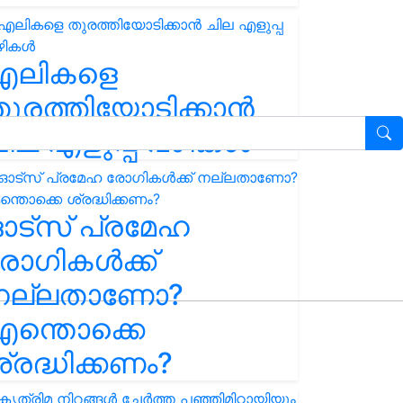
എലികളെ
ുരത്തിയോടിക്കാൻ
ില എളുപ്പ വഴികൾ
ഓട്സ് പ്രമേഹ
ോഗികൾക്ക്
നല്ലതാണോ?
ന്തൊക്കെ
്രദ്ധിക്കണം?