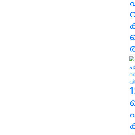
പ
വ
ര
1
പ
ക