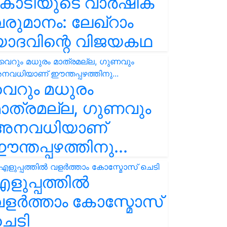
കോടിയുടെ വാർഷിക
രുമാനം: ലേഖ്‌റാം
യാദവിന്റെ വിജയകഥ
െറും മധുരം
ാത്രമല്ല, ഗുണവും
അനവധിയാണ്
ന്തപ്പഴത്തിനു...
ളുപ്പത്തിൽ
ളർത്താം കോസ്മോസ്
ചെടി