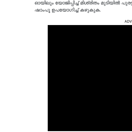
ഓയിലും യോജിപ്പിച്ച് മിശ്രിതം മുടിയിൽ പുരട
ഷാംപൂ ഉപയോഗിച്ച് കഴുകുക.
ADV