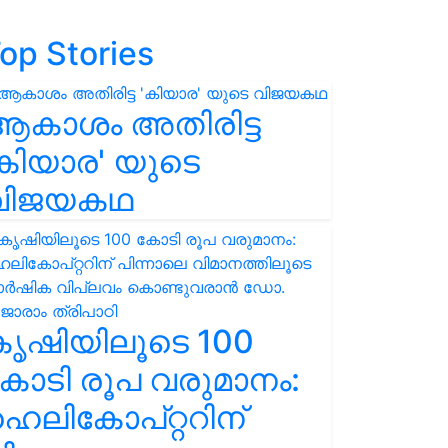
op Stories
ആകാശം അതിരിട്ട
കിയാര' യുടെ
വിജയകഥ
കൃഷിയിലൂടെ 100
ോടി രൂപ വരുമാനം:
െലികോപ്റ്ററിന്