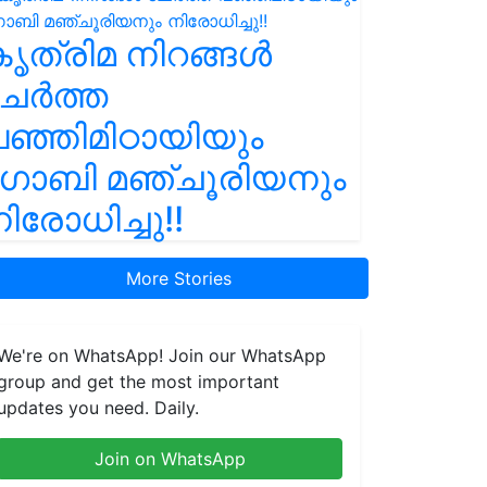
ൃത്രിമ നിറങ്ങൾ
ചേർത്ത
ഞ്ഞിമിഠായിയും
ഗോബി മഞ്ചൂരിയനും
ിരോധിച്ചു!!
More Stories
We're on WhatsApp! Join our WhatsApp
group and get the most important
updates you need. Daily.
Join on WhatsApp