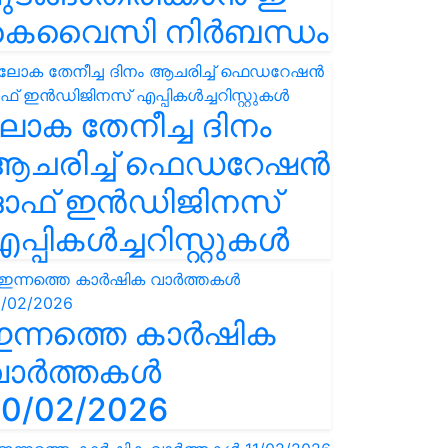
കെവൈസി നിർബന്ധം
ോക തേനീച്ച ദിനം
ആചരിച്ച് ഫെഡറേഷൻ
ഓഫ് ഇൻഡിജിനസ്
പ്പികൾച്ചറിസ്റ്റുകൾ
ഇന്നത്തെ കാർഷിക
വാർത്തകൾ
0/02/2026