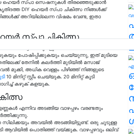
ിയ ഹെയർ സ്പാ സെഷനുകൾ തിരഞ്ഞെടുക്കാൻ
കൃതിദത്ത DIY ഹെയർ സ്പാ ചികിത്സ നിങ്ങൾക്ക്
 നിങ്ങൾക്ക് അറിയില്ലെന്ന വിഷമം വേണ്ട, ഇതാ
ത
യർ സ്പാ ചികിത്സ
ച
പെട്ട അമിനോ ആസിഡുകളും അടങ്ങിയ അവോക്കാഡോ
യും പോഷിപ്പിക്കുകയും ചെയ്യുന്നു, ഇത് മുടിയെ
തതിലേക്ക് തേനിൽ കലർത്തി മുടിയിൽ മസാജ്
ൽ മുക്കി, അധിക വെള്ളം പിഴിഞ്ഞ് നിങ്ങളുടെ
ടി
10 മിനിറ്റ് സ്റ്റീം ചെയ്യുക. 20 മിനിറ്റ് കൂടി
ഗിച്ച് കഴുക് കളയുക.
ര
കിത്സ
എ
 എണ്ണകൾ എന്നിവ അടങ്ങിയ വാഴപ്പഴം വരണ്ടതും
്തിക്കുന്നു.
ശ
ന സിലിക്കയും അവയിൽ അടങ്ങിയിട്ടുണ്ട്. ഒരു ചൂടുള്ള
ുടി ആവിയിൽ പൊതിഞ്ഞ് വയ്ക്കുക. വാഴപ്പഴവും ഒലിവ്