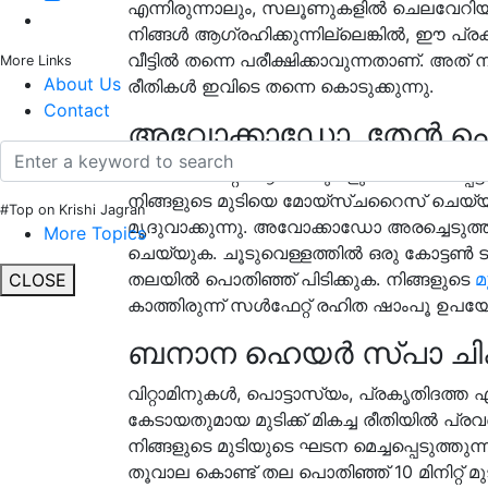
എന്നിരുന്നാലും, സലൂണുകളിൽ ചെലവേറ
നിങ്ങൾ ആഗ്രഹിക്കുന്നില്ലെങ്കിൽ, ഈ പ്ര
വീട്ടിൽ തന്നെ പരീക്ഷിക്കാവുന്നതാണ്. അത്
More Links
About Us
രീതികൾ ഇവിടെ തന്നെ കൊടുക്കുന്നു.
Contact
അവോക്കാഡോ, തേൻ ഹെ
ഒമേഗ-3 ഫാറ്റി ആസിഡുകളും പ്രധാനപ്
നിങ്ങളുടെ മുടിയെ മോയ്സ്ചറൈസ് ചെയ്യുക
#Top on Krishi Jagran
മൃദുവാക്കുന്നു. അവോക്കാഡോ അരച്ചെടുത്
More Topics
ചെയ്യുക. ചൂടുവെള്ളത്തിൽ ഒരു കോട്ടൺ ടവ
തലയിൽ പൊതിഞ്ഞ് പിടിക്കുക. നിങ്ങളുടെ
മു
CLOSE
കാത്തിരുന്ന് സൾഫേറ്റ് രഹിത ഷാംപൂ ഉപയോ
ബനാന ഹെയർ സ്പാ ചി
വിറ്റാമിനുകൾ, പൊട്ടാസ്യം, പ്രകൃതിദത്ത
കേടായതുമായ മുടിക്ക് മികച്ച രീതിയിൽ പ്രവർത
നിങ്ങളുടെ മുടിയുടെ ഘടന മെച്ചപ്പെടുത്തുന്
തൂവാല കൊണ്ട് തല പൊതിഞ്ഞ് 10 മിനിറ്റ് മ