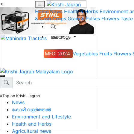
<
Home
News
Health & Herbs
Environment an
& Cash Crops
Grain & Pulses
Flowers
Taste
മലയാളം
MFOI 2024
Vegetables
Fruits
Flowers
#Top on Krishi Jagran
News
കോഴി വളർത്തൽ
Environment and Lifestyle
Health and Herbs
Agricultural news