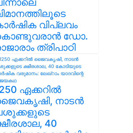
ിന്നാലെ
ിമാനത്തിലൂടെ
കാർഷിക വിപ്ലവം
കൊണ്ടുവരാൻ ഡോ.
ാജാരാം ത്രിപാഠി
250 ഏക്കറിൽ
ജൈവകൃഷി, നാടൻ
ശുക്കളുടെ
്ഷീരശാല, 40