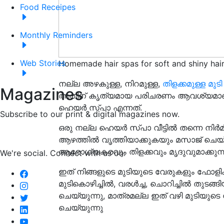
Food Receipes
Monthly Reminders
Web Stories
Homemade hair spas for soft and shiny hai
നല്ല അഴകുള്ള, നിറമുള്ള,
തിളക്കമുള്ള മുടി
Magazines
അതിന് കൃത്യമായ പരിചരണം ആവശ്യമാണ്
ഹെയർ സ്പാ എന്നത്.
Subscribe to our print & digital magazines now.
ഒരു നല്ല ഹെയർ സ്പാ വീട്ടിൽ തന്നെ നിർമ
ആഴത്തിൽ വൃത്തിയാക്കുകയും മസാജ് ചെയ്
ആരോഗ്യകരവും തിളക്കവും മൃദുവുമാക്കുന്ന
We're social. Connect with us on:
ഇത് നിങ്ങളുടെ മുടിയുടെ വേരുകളും ഫോളിക
മുടികൊഴിച്ചിൽ, വരൾച്ച, ചൊറിച്ചിൽ തുടങ്ങ
ചെയ്യുന്നു, മാത്രമല്ല ഇത് വഴി മുടിയുടെ
ചെയ്യുന്നു