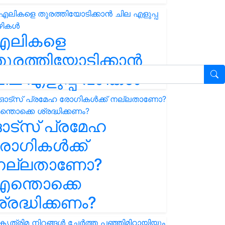
എലികളെ
ുരത്തിയോടിക്കാൻ
ില എളുപ്പ വഴികൾ
ഓട്സ് പ്രമേഹ
ോഗികൾക്ക്
നല്ലതാണോ?
ന്തൊക്കെ
്രദ്ധിക്കണം?