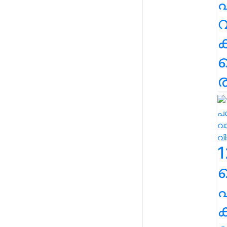
പ
വ
ര
1
പ
ക