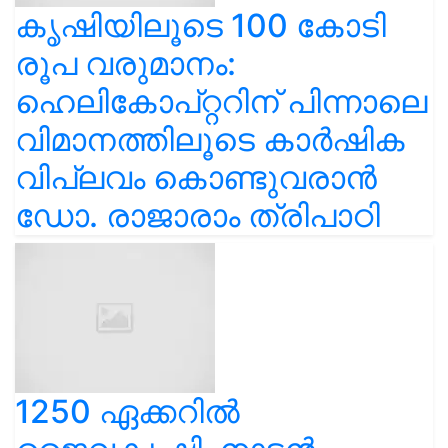
കൃഷിയിലൂടെ 100 കോടി
രൂപ വരുമാനം:
ഹെലികോപ്റ്ററിന് പിന്നാലെ
വിമാനത്തിലൂടെ കാർഷിക
വിപ്ലവം കൊണ്ടുവരാൻ
ഡോ. രാജാരാം ത്രിപാഠി
1250 ഏക്കറിൽ