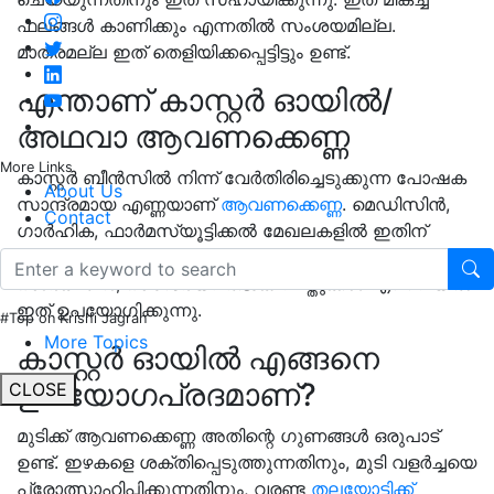
ഫലങ്ങൾ കാണിക്കും എന്നതിൽ സംശയമില്ല.
മാത്രമല്ല ഇത് തെളിയിക്കപ്പെട്ടിട്ടും ഉണ്ട്.
എന്താണ് കാസ്റ്റർ ഓയിൽ/
അഥവാ ആവണക്കെണ്ണ
More Links
കാസ്റ്റർ ബീൻസിൽ നിന്ന് വേർതിരിച്ചെടുക്കുന്ന പോഷക
About Us
സാന്ദ്രമായ എണ്ണയാണ്
ആവണക്കെണ്ണ
. മെഡിസിൻ,
Contact
ഗാർഹിക, ഫാർമസ്യൂട്ടിക്കൽ മേഖലകളിൽ ഇതിന്
ധാരാളം ഗുണങ്ങളുണ്ട്, ചർമ്മസംരക്ഷണം, മുടി
സംരക്ഷണം, സൗന്ദര്യവർദ്ധക വസ്തുക്കൾ എന്നിവയിൽ
ഇത് ഉപയോഗിക്കുന്നു.
#Top on Krishi Jagran
More Topics
കാസ്റ്റർ ഓയിൽ എങ്ങനെ
ഉപയോഗപ്രദമാണ്?
CLOSE
മുടിക്ക് ആവണക്കെണ്ണ അതിന്റെ ഗുണങ്ങൾ ഒരുപാട്
ഉണ്ട്. ഇഴകളെ ശക്തിപ്പെടുത്തുന്നതിനും, മുടി വളർച്ചയെ
പ്രോത്സാഹിപ്പിക്കുന്നതിനും, വരണ്ട
തലയോട്ടിക്ക്