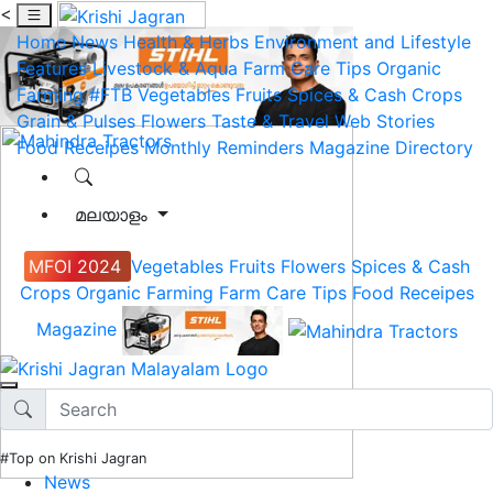
<
Home
News
Health & Herbs
Environment and Lifestyle
Features
Livestock & Aqua
Farm Care Tips
Organic
Farming
#FTB
Vegetables
Fruits
Spices & Cash Crops
Grain & Pulses
Flowers
Taste & Travel
Web Stories
Food Receipes
Monthly Reminders
Magazine
Directory
മലയാളം
MFOI 2024
Vegetables
Fruits
Flowers
Spices & Cash
Crops
Organic Farming
Farm Care Tips
Food Receipes
Magazine
#Top on Krishi Jagran
News