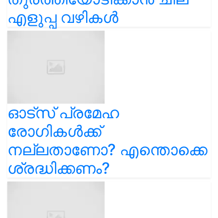
എളുപ്പ വഴികൾ
ഓട്സ് പ്രമേഹ
രോഗികൾക്ക്
നല്ലതാണോ? എന്തൊക്കെ
ശ്രദ്ധിക്കണം?