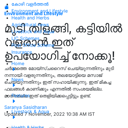
കോഴി വളർത്തൽ
Environment and Lifestyle
Environment and Lifestyle
Health and Herbs
മുടി തിളങ്ങി, കട്ടിയിൽ
Agricultural news
Livestock and Aqua
വളരാൻ ഇത്
LIC Schemes
Post Office Scheme
ഉപയോഗിച്ച് നോക്കൂ!
Insurance
Home
ചർമ്മത്തെ മോയ്സ്ചറൈസ് ചെയ്യുന്നതിനും മുടി
നന്നായി വളരുന്നതിനും, തലയോട്ടിയെ മസാജ്
News
ചെയ്യുന്നതിനും ഇത് സഹായിക്കുന്നു. ഇത് മികച്ച
ഫലങ്ങൾ കാണിക്കും എന്നതിൽ സംശയമില്ല.
Features
മാത്രമല്ല ഇത് തെളിയിക്കപ്പെട്ടിട്ടും ഉണ്ട്.
Saranya Sasidharan
Livestock & Aqua
Updated 7 November, 2022 10:38 AM IST
Health & Herbs