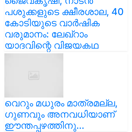
ജൈവകൃഷി, നാടൻ
പശുക്കളുടെ ക്ഷീരശാല, 40
കോടിയുടെ വാർഷിക
വരുമാനം: ലേഖ്‌റാം
യാദവിന്റെ വിജയകഥ
വെറും മധുരം മാത്രമല്ല,
ഗുണവും അനവധിയാണ്
ഈന്തപ്പഴത്തിനു...