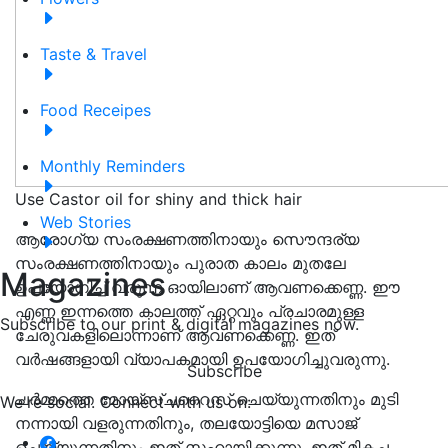
Taste & Travel
Food Receipes
Monthly Reminders
Use Castor oil for shiny and thick hair
Web Stories
ആരോഗ്യ സംരക്ഷണത്തിനായും സൌന്ദര്യ
സംരക്ഷണത്തിനായും പുരാത കാലം മുതലേ
Magazines
ഉപയോഗിച്ച് വരുന്ന ഓയിലാണ് ആവണക്കെണ്ണ. ഈ
എണ്ണ ഇന്നത്തെ കാലത്ത് ഏറ്റവും പ്രചാരമുള്ള
Subscribe to our print & digital magazines now.
ചേരുവകളിലൊന്നാണ് ആവണക്കെണ്ണ. ഇത്
വർഷങ്ങളായി വ്യാപകമായി ഉപയോഗിച്ചുവരുന്നു.
Subscribe
ചർമ്മത്തെ മോയ്സ്ചറൈസ് ചെയ്യുന്നതിനും മുടി
We're social. Connect with us on:
നന്നായി വളരുന്നതിനും, തലയോട്ടിയെ മസാജ്
ചെയ്യുന്നതിനും ഇത് സഹായിക്കുന്നു. ഇത് മികച്ച