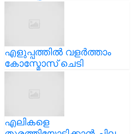
എളുപ്പത്തിൽ വളർത്താം
കോസ്മോസ് ചെടി
എലികളെ
തുരത്തിയോടിക്കാൻ ചില