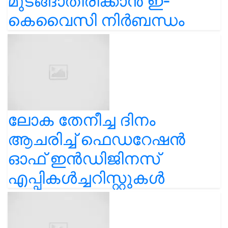
മുടങ്ങാതിരിക്കാൻ ഇ-
കെവൈസി നിർബന്ധം
ലോക തേനീച്ച ദിനം
ആചരിച്ച് ഫെഡറേഷൻ
ഓഫ് ഇൻഡിജിനസ്
എപ്പികൾച്ചറിസ്റ്റുകൾ