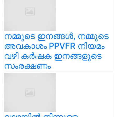
നമ്മുടെ ഇനങ്ങൾ, നമ്മുടെ
അവകാശം PPVFR നിയമം
വഴി കർഷക ഇനങ്ങളുടെ
സംരക്ഷണം
വാഴയിൽ നിന്നുള്ള