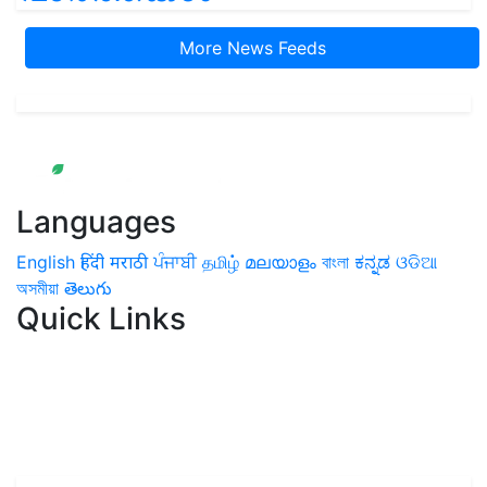
More News Feeds
Languages
English
हिंदी
मराठी
ਪੰਜਾਬੀ
தமிழ்
മലയാളം
বাংলা
ಕನ್ನಡ
ଓଡିଆ
অসমীয়া
తెలుగు
Quick Links
Home
News
Health & Herbs
Environment and Lifestyle
Features
Livestock & Aqua
Farm Care Tips
Organic
Farming
#FTB
Vegetables
Fruits
Spices & Cash Crops
Grain & Pulses
Flowers
Taste & Travel
Food Receipes
Monthly Reminders