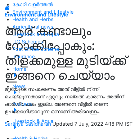
കോഴി വളർത്തൽ
Environment and Lifestyle
Environment and Lifestyle
Health and Herbs
ആര് കണ്ടാലും
Agricultural news
Livestock and Aqua
നോക്കിപ്പോകും:
LIC Schemes
Post Office Scheme
തിളക്കമുള്ള മുടിയ്ക്ക്
Insurance
Home
ഇങ്ങനെ ചെയ്യാം
News
മുടിയുടെ സംരക്ഷണം അത് വീട്ടിൽ നിന്ന്
ചെയ്യുന്നതാണ് ഏറ്റവും നല്ലത്. കാരണം അതിന്
Features
പാര്‍ശ്വഫലം ഇല്ല. അങ്ങനെ വീട്ടിൽ തന്നെ
ഉപയോഗിക്കാവുന്ന ഒന്നാണ് അരിവെള്ളം.
Livestock & Aqua
Saranya Sasidharan
Updated 7 July, 2022 4:18 PM IST
Health & Herbs