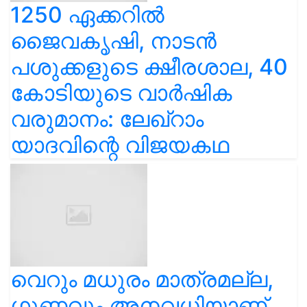
1250 ഏക്കറിൽ
ജൈവകൃഷി, നാടൻ
പശുക്കളുടെ ക്ഷീരശാല, 40
കോടിയുടെ വാർഷിക
വരുമാനം: ലേഖ്‌റാം
യാദവിന്റെ വിജയകഥ
വെറും മധുരം മാത്രമല്ല,
ഗുണവും അനവധിയാണ്