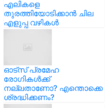
എലികളെ
തുരത്തിയോടിക്കാൻ ചില
എളുപ്പ വഴികൾ
ഓട്സ് പ്രമേഹ
രോഗികൾക്ക്
നല്ലതാണോ? എന്തൊക്കെ
ശ്രദ്ധിക്കണം?