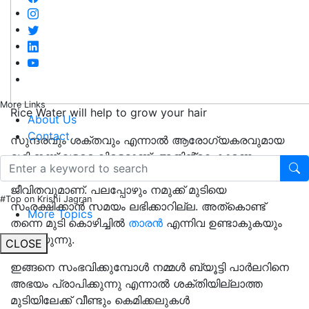
More Links
Rice Water will help to grow your hair
About Us
Contact
സുന്ദരവും ശക്തവും എന്നാൽ ആരോഗ്യകരവുമായ
മുടി ഇന്ന് വളരെ വിരളമാണ്, അതിൻ്റെ കാരണം
കാലാവസ്ഥാ വ്യതിയാനവും തിരക്കേറിയ
ജീവിതവുമാണ്. പലപ്പോഴും നമുക്ക് മുടിയെ
#Top on Krishi Jagran
സംരക്ഷിക്കാൻ സമയം ലഭിക്കാറില്ല. അത്കൊണ്ട്
More Topics
തന്നെ മുടി കൊഴിച്ചിൽ
താരൻ
എന്നിവ ഉണ്ടാകുകയും
ചെയ്യുന്നു.
CLOSE
ഇങ്ങനെ സംഭവിക്കുമ്പോൾ നമ്മൾ ബ്യൂട്ടി പാർലറിനെ
അഭയം പ്രാപിക്കുന്നു എന്നാൽ ശക്തിയില്ലാത്ത
മുടിയിലേക്ക് വീണ്ടും കെമിക്കലുകൾ