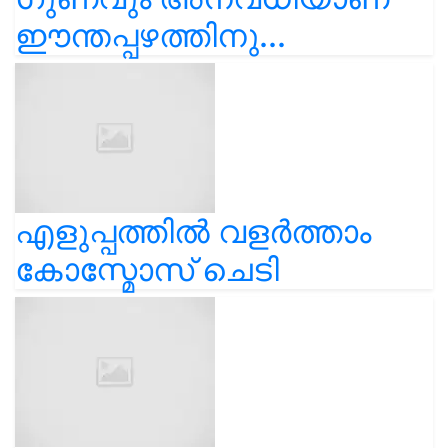
ഈന്തപ്പഴത്തിനു...
എളുപ്പത്തിൽ വളർത്താം
കോസ്മോസ് ചെടി