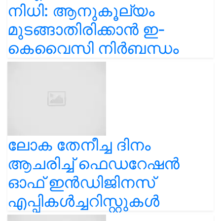
നിധി: ആനുകൂല്യം
മുടങ്ങാതിരിക്കാൻ ഇ-
കെവൈസി നിർബന്ധം
ലോക തേനീച്ച ദിനം
ആചരിച്ച് ഫെഡറേഷൻ
ഓഫ് ഇൻഡിജിനസ്
എപ്പികൾച്ചറിസ്റ്റുകൾ