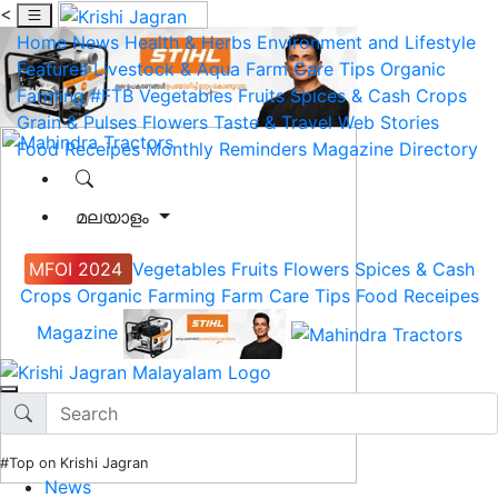
<
Home
News
Health & Herbs
Environment and Lifestyle
Features
Livestock & Aqua
Farm Care Tips
Organic
Farming
#FTB
Vegetables
Fruits
Spices & Cash Crops
Grain & Pulses
Flowers
Taste & Travel
Web Stories
Food Receipes
Monthly Reminders
Magazine
Directory
മലയാളം
MFOI 2024
Vegetables
Fruits
Flowers
Spices & Cash
Crops
Organic Farming
Farm Care Tips
Food Receipes
Magazine
#Top on Krishi Jagran
News