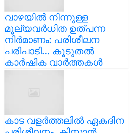
വാഴയിൽ നിന്നുള്ള
മൂല്യവർധിത ഉത്പന്ന
നിർമാണം: പരിശീലന
പരിപാടി... കൂടുതൽ
കാർഷിക വാർത്തകൾ
കാട വളര്‍ത്തലിൽ ഏകദിന
പരിശീലനം, കിസാൻ