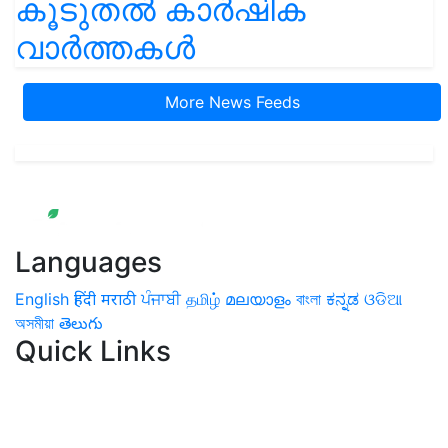
കൂടുതൽ കാർഷിക
വാർത്തകൾ
More News Feeds
Languages
English
हिंदी
मराठी
ਪੰਜਾਬੀ
தமிழ்
മലയാളം
বাংলা
ಕನ್ನಡ
ଓଡିଆ
অসমীয়া
తెలుగు
Quick Links
Home
News
Health & Herbs
Environment and Lifestyle
Features
Livestock & Aqua
Farm Care Tips
Organic
Farming
#FTB
Vegetables
Fruits
Spices & Cash Crops