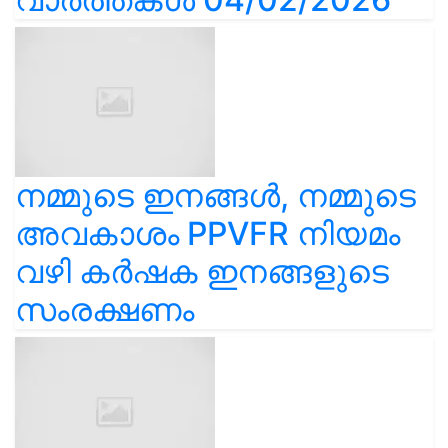
നമ്മുടെ ഇനങ്ങൾ, നമ്മുടെ
അവകാശം PPVFR നിയമം
വഴി കർഷക ഇനങ്ങളുടെ
സംരക്ഷണം