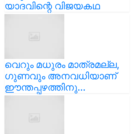
യാദവിന്റെ വിജയകഥ
വെറും മധുരം മാത്രമല്ല,
ഗുണവും അനവധിയാണ്
ഈന്തപ്പഴത്തിനു...