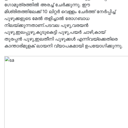
ഗോമൂത്രത്തിൽ അരച്ച് ചേർക്കുന്നു. ഈ
മിശ്രിതത്തിലേക്ക് 10 ലിറ്റർ വെള്ളം ചേർത്ത് നേർപ്പിച്ച്
പുഴുക്കളുടെ മേൽ തളിച്ചാൽ രോഗബാധ
നിലയ്ക്കുന്നതാണ്‌.പടവല പുഴു,വരയൻ
പുഴു,ഇലപ്പുഴു,കൂടുകെട്ടി പുഴു,പയർ ചാഴി,കായ്‌
തുരപ്പൻ പുഴു,ഇലതീനി പുഴുക്കൾ എന്നിവയ്ക്കെതിരെ
കാന്താരിമുളക് ലായനി വ്യാപകമായി ഉപയോഗിക്കുന്നു.