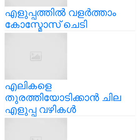
എളുപ്പത്തിൽ വളർത്താം
കോസ്മോസ് ചെടി
എലികളെ
തുരത്തിയോടിക്കാൻ ചില
എളുപ്പ വഴികൾ