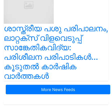
ശാസ്ത്രീയ പശു പരിപാലനം,
ലാറ്റക്സ് വിളവെടുപ്പ്
സാങ്കേതികവിദ്യ:
പരിശീലന പരിപാടികൾ...
കൂടുതൽ കാർഷിക
വാർത്തകൾ
More News Feeds