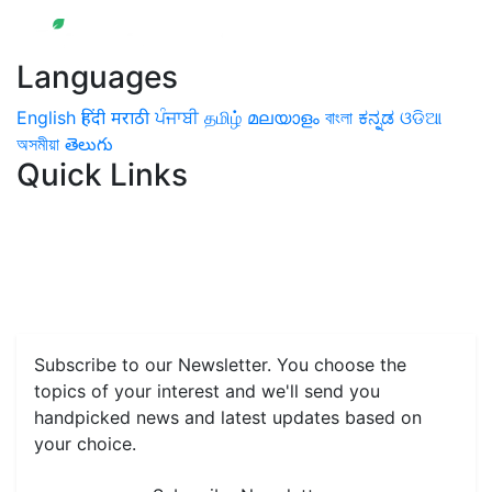
Languages
English
हिंदी
मराठी
ਪੰਜਾਬੀ
தமிழ்
മലയാളം
বাংলা
ಕನ್ನಡ
ଓଡିଆ
অসমীয়া
తెలుగు
Quick Links
Home
News
Health & Herbs
Environment and Lifestyle
Features
Livestock & Aqua
Farm Care Tips
Organic
Farming
#FTB
Vegetables
Fruits
Spices & Cash Crops
Grain & Pulses
Flowers
Taste & Travel
Food Receipes
Monthly Reminders
Subscribe to our Newsletter. You choose the
topics of your interest and we'll send you
handpicked news and latest updates based on
your choice.