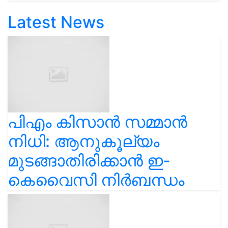
Latest News
പിഎം കിസാൻ സമ്മാൻ
നിധി: ആനുകൂല്യം
മുടങ്ങാതിരിക്കാൻ ഇ-
കെവൈസി നിർബന്ധം