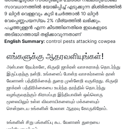
സാവധാനത്തിൽ യോജിപ്പിച്ച് എടുക്കുന്ന മിശ്രിതത്തിൽ
9 ലിറ്റർ വെള്ളവും കൂടി ചേർത്താൽ 10 ലിറ്റർ
വേപ്പെണ്ണപയസ്യം 2% വീര്യത്തിൽ ലഭിക്കും.
പച്ചത്തുള്ളൻ എന്ന കീടത്തിനെതിരെ ഇലകളുടെ
അടിഭാഗത്തായി തളിക്കാവുന്നതാണ്‌
English Summary:
control pests attacking cowpea
எங்களுக்கு ஆதரவளியுங்கள்!
அன்பான நேயர்களே, கிருஷி ஜாக்ரன் வாசகராகத் தொடர்ந்து
இருப்பதற்கு நன்றி. உங்களைப் போன்ற வாசகர்களால் தான்
வேளாண் பத்திரிக்கைத் துறை முன்னேறி வருகிறது. கிருஷி
ஜாக்ரன் பத்திரிக்கையை உயர்ந்த தரத்தில் தொடர்ந்து
வழங்குவதற்கும் கிராமப்புற இந்தியாவின் ஒவ்வொரு
மூலையிலும் உள்ள விவசாயிகளையும் மக்களையும்
சென்றடைய உங்களின் மேலான ஆதரவு கோருகிறோம்.
உங்களின் சிறு பங்களிப்பு கூட வேளாண் துறையை