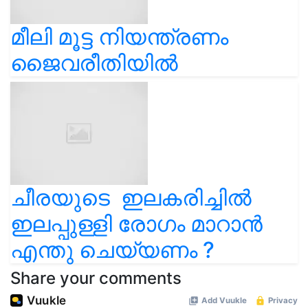
മീലി മൂട്ട നിയന്ത്രണം
ജൈവരീതിയിൽ
ചീരയുടെ ഇലകരിച്ചിൽ
ഇലപ്പുള്ളി രോഗം മാറാൻ
എന്തു ചെയ്യണം ?
Share your comments