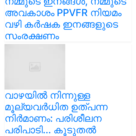
നമ്മുടെ ഇനങ്ങൾ, നമ്മുടെ
അവകാശം PPVFR നിയമം
വഴി കർഷക ഇനങ്ങളുടെ
സംരക്ഷണം
വാഴയിൽ നിന്നുള്ള
മൂല്യവർധിത ഉത്പന്ന
നിർമാണം: പരിശീലന
പരിപാടി... കൂടുതൽ