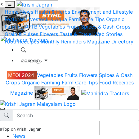
<
Home
News
Health & Herbs
Environment and Lifestyle
Features
Livestock & Aqua
Farm Care Tips
Organic
Farming
#FTB
Vegetables
Fruits
Spices & Cash Crops
Grain & Pulses
Flowers
Taste & Travel
Web Stories
Food Receipes
Monthly Reminders
Magazine
Directory
മലയാളം
MFOI 2024
Vegetables
Fruits
Flowers
Spices & Cash
Crops
Organic Farming
Farm Care Tips
Food Receipes
Magazine
#Top on Krishi Jagran
News