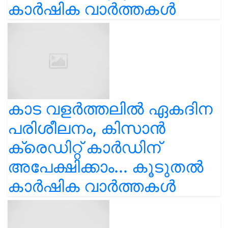
കാർഷിക വാർത്തകൾ
കാട വളര്‍ത്തലിൽ ഏകദിന
പരിശീലനം, കിസാൻ
ക്രെഡിറ്റ് കാർഡിന്
അപേക്ഷിക്കാം... കൂടുതൽ
കാർഷിക വാർത്തകൾ