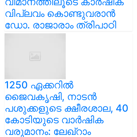
വിമാനത്തിലൂടെ കാർഷിക
വിപ്ലവം കൊണ്ടുവരാൻ
ഡോ. രാജാരാം ത്രിപാഠി
1250 ഏക്കറിൽ
ജൈവകൃഷി, നാടൻ
പശുക്കളുടെ ക്ഷീരശാല, 40
കോടിയുടെ വാർഷിക
വരുമാനം: ലേഖ്‌റാം