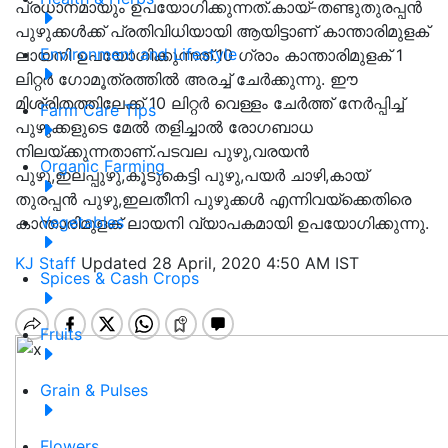
പ്രധാനമായും ഉപയോഗിക്കുന്നത്.കായ്-തണ്ടുതുരപ്പന്‍
പുഴുക്കള്‍ക്ക് പ്രതിവിധിയായി ആയിട്ടാണ് കാന്താരിമുളക്
Environment and Lifestyle
ലായനി ഉപയോഗിക്കുന്നത്.10 ഗ്രാം കാന്താരിമുളക് 1
ലിറ്റർ ഗോമൂത്രത്തിൽ അരച്ച് ചേർക്കുന്നു. ഈ
മിശ്രിതത്തിലേക്ക് 10 ലിറ്റർ വെള്ളം ചേർത്ത് നേർപ്പിച്ച്
Farm Care Tips
പുഴുക്കളുടെ മേൽ തളിച്ചാൽ രോഗബാധ
നിലയ്ക്കുന്നതാണ്‌.പടവല പുഴു,വരയൻ
Organic Farming
പുഴു,ഇലപ്പുഴു,കൂടുകെട്ടി പുഴു,പയർ ചാഴി,കായ്‌
തുരപ്പൻ പുഴു,ഇലതീനി പുഴുക്കൾ എന്നിവയ്ക്കെതിരെ
Vegetables
കാന്താരിമുളക് ലായനി വ്യാപകമായി ഉപയോഗിക്കുന്നു.
KJ Staff
Updated 28 April, 2020 4:50 AM IST
Spices & Cash Crops
Fruits
Grain & Pulses
Flowers