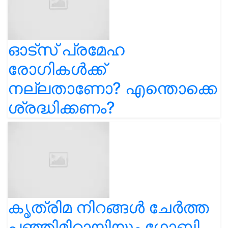
ഓട്സ് പ്രമേഹ
രോഗികൾക്ക്
നല്ലതാണോ? എന്തൊക്കെ
ശ്രദ്ധിക്കണം?
കൃത്രിമ നിറങ്ങൾ ചേർത്ത
പഞ്ഞിമിഠായിയും ഗോബി