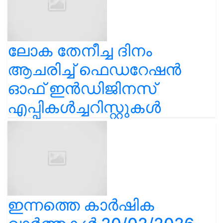
ലോക തേനീച്ച ദിനം
ആചരിച്ച് ഫെഡറേഷൻ
ഓഫ് ഇൻഡിജിനസ്
എപ്പികൾച്ചറിസ്റ്റുകൾ
ഇന്നത്തെ കാർഷിക