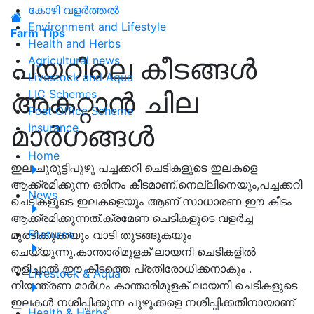
കോഴി വളർത്തൽ
Environment and Lifestyle
Farm Tips
Health and Herbs
പയറിലെ കീടങ്ങള്‍
Agricultural news
Livestock and Aqua
അകറ്റാന്‍ ചില
LIC Schemes
Post Office Scheme
മാര്‍ഗങ്ങള്‍
Insurance
Home
ഇല ചുരുട്ടിപുഴു പച്ചക്കറി ചെടികളുടെ ഇലകളെ
ആക്ക്രമിക്കുന്ന ഒരിനം കീടമാണ്‌.നെല്ലിനെയും,പച്ചക്കറി
News
ചെടികളുടെ ഇലകളെയും ആണ് സാധാരണ ഈ കീടം
ആക്ക്രമിക്കുന്നത്.ക്രമേണ ചെടികളുടെ വളർച്ച
Features
മുരടിക്കുക്കയും വാടി തുടങ്ങുകയും
ചെയ്യുന്നു.കാന്താരിമുളക് ലായനി ചെടികളിൽ
തളിച്ചാൽ ഈ കീടത്തെ പ്രതിരോധിക്കനാകും .
Livestock & Aqua
നിയന്ത്രണ മാർഗം കാന്താരിമുളക് ലായനി ചെടികളുടെ
ഇലകൾ നശിപ്പിക്കുന്ന പുഴുക്കളെ നശിപ്പിക്കതിനായാണ്‌
Health & Herbs