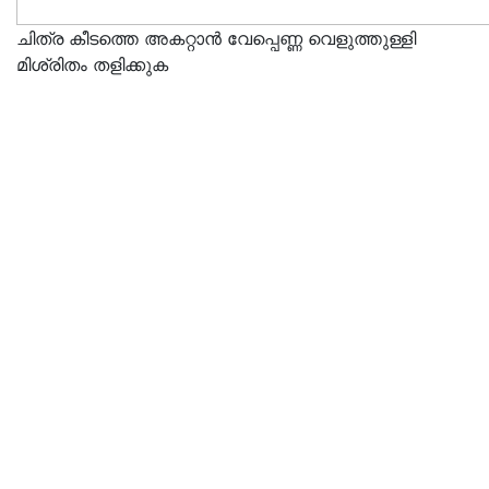
ചിത്ര കീടത്തെ അകറ്റാൻ വേപ്പെണ്ണ വെളുത്തുള്ളി
മിശ്രിതം തളിക്കുക