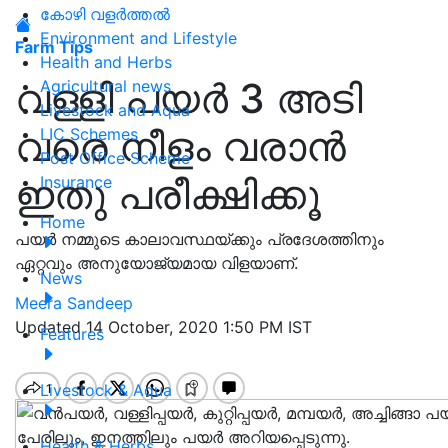
കോഴി വളർത്തൽ
Environment and Lifestyle
Farm Tips
Health and Herbs
വള്ളി പയർ 3 അടി
Agricultural news
Livestock and Aqua
വരെ നീളം വരാൻ
LIC Schemes
Post Office Scheme
ഇതു പരീക്ഷിക്കൂ
Insurance
Home
പയർ നമ്മുടെ കാലാവസ്ഥയ്ക്കും പ്രദേശത്തിനും
ഏറ്റവും അനുയോജ്യമായ വിളയാണ്.
News
Meera Sandeep
Updated 14 October, 2020 1:50 PM IST
Features
Livestock & Aqua
Health & Herbs