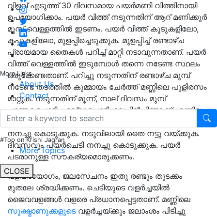
വിളവ് എടുത്ത് 30 ദിവസമായ പയർമണി വിത്തിനായി
ഉപയോഗിക്കാം. പയർ വിത്ത് നടുന്നതിന് ആറ് മണിക്കൂർ
മുമ്പ് വെള്ളത്തിൽ ഇടണം. പയർ വിത്ത് കൂടുകളിലോ,
കപ്പുകളിലോ, മുളപ്പിച്ചെടുക്കുക. മുളപ്പിച്ച് രണ്ടാഴ്ച
പ്രായമായ തൈകൾ പറിച്ച് മാറ്റി നടാവുന്നതാണ്. പയർ
വിത്ത് വെള്ളത്തിൽ ഇടുമ്പോൾ തന്നെ നടേണ്ട സ്ഥലം
More Links
ഒരുക്കേണ്ടതാണ്. പറിച്ചു നടുന്നതിന് രണ്ടാഴ്ച മുമ്പ്
About Us
നടേണ്ട തടത്തിൽ കുമ്മായം ചേർത്ത് മണ്ണിലെ പുളിരസം
Contact
മാറ്റുക. നടുന്നതിന് മൂന്ന്, നാല് ദിവസം മുമ്പ്
ചാണകപ്പൊടി, എല്ലുപൊടി, വേപ്പിൻപിണ്ണാക്ക് എന്നിവ
മണ്ണുമായി നന്നായി യോജിപ്പിച്ച് ദിവസം രണ്ടു നേരം
നനച്ചു കൊടുക്കുക. നടുവിലായി തൈ നട്ടു വയ്ക്കുക.
#Top on Krishi Jagran
ദിവസവും പയർചെടി നനച്ചു കൊടുക്കുക. പയർ
More Topics
പടരാനുള്ള സൗകര്യമൊരുക്കണം.
CLOSE
വളപ്രയോഗം, ജലസേചനം ഇതു രണ്ടും തുടക്കം
മുതലേ ശ്രദ്ധിക്കണം. ചെടിയുടെ വളർച്ചയിൽ
ജൈവവളങ്ങൾ വളരെ പ്രധാനപ്പെട്ടതാണ്. മണ്ണിലെ
സൂക്ഷ്മാണുക്കളുടെ
വളർച്ചയ്ക്കും ജലാംശം പിടിച്ചു