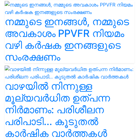
നമ്മുടെ ഇനങ്ങൾ, നമ്മുടെ
അവകാശം PPVFR നിയമം
വഴി കർഷക ഇനങ്ങളുടെ
സംരക്ഷണം
വാഴയിൽ നിന്നുള്ള
മൂല്യവർധിത ഉത്പന്ന
നിർമാണം: പരിശീലന
പരിപാടി... കൂടുതൽ
കാർഷിക വാർത്തകൾ