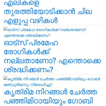
എലികളെ
തുരത്തിയോടിക്കാൻ ചില
എളുപ്പ വഴികൾ
ഓട്സ് പ്രമേഹ
രോഗികൾക്ക്
നല്ലതാണോ? എന്തൊക്കെ
ശ്രദ്ധിക്കണം?
കൃത്രിമ നിറങ്ങൾ ചേർത്ത
പഞ്ഞിമിഠായിയും ഗോബി