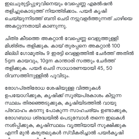
ഇലചുരുട്ടിപ്പുഴുവിനെയും വേപ്പെണ്ണ എമൽഷൻ
തളിച്ചുകൊടുത്ത് നിയന്ത്രിക്കാം. പയർ കൃഷി
ചെയ്യുന്നിടത്ത് ബന്ദി ചെടി നട്ടുവളർത്തുന്നത് ചാഴിയെ
അകറ്റുന്നതായി കാണുന്നു.
ചിത്ര കീടത്തെ അകറ്റാൻ വേപ്പെണ്ണ വെളുത്തുള്ളി
മിശ്രിതം തളിക്കുക. കായ് തുരപ്പനെ അകറ്റാൻ 100
മില്ലി ഗോമൂത്രം 9 ഇരട്ടി വെള്ളത്തിൽ ചേർത്ത് അതിൽ
5gm കായവും, 10gm കാന്താരി സത്തും ചേർത്ത്
തളിക്കുക. പയർ ചെടി സാധാരണയായി 45, 50
ദിവസത്തിനുള്ളിൽ പൂവിടും.
രോഗപ്രതിരോധ ശേഷിയുള്ള വിത്തുകൾ
ഉപയോഗിക്കുക, കൃഷിക്ക് സൂര്യപ്രകാശം കിട്ടുന്ന
സ്ഥലം തിരഞ്ഞെടുക്കുക, കൃഷിയിടത്തിൽ വായു
പ്രവാഹം കടന്നു പോകുന്ന സാഹചര്യം ഉണ്ടാക്കുക,
രോഗബാധ ശ്രദ്ധയിൽ പെടുമ്പോൾ തന്നെ ഇലകൾ
നശിപ്പിക്കുക, കൃഷിസ്ഥലം വൃത്തിയായി സൂക്ഷിക്കുക
എന്നീ മുൻ കരുതലുകൾ സ്വീകരിച്ചാൽ പയർകൃഷി