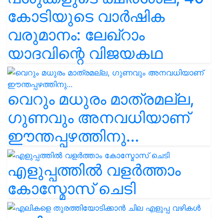
കോടിയുടെ വാർഷിക
വരുമാനം: ലേഖ്‌റാം
യാദവിന്റെ വിജയകഥ
വെറും മധുരം മാത്രമല്ല,
ഗുണവും അനവധിയാണ്
ഈന്തപ്പഴത്തിനു...
എളുപ്പത്തിൽ വളർത്താം
കോസ്മോസ് ചെടി