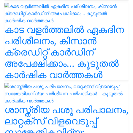
കാട വളര്‍ത്തലിൽ ഏകദിന
പരിശീലനം, കിസാൻ
ക്രെഡിറ്റ് കാർഡിന്
അപേക്ഷിക്കാം... കൂടുതൽ
കാർഷിക വാർത്തകൾ
ശാസ്ത്രീയ പശു പരിപാലനം,
ലാറ്റക്സ് വിളവെടുപ്പ്
സാങ്കേതികവിദ്യ: