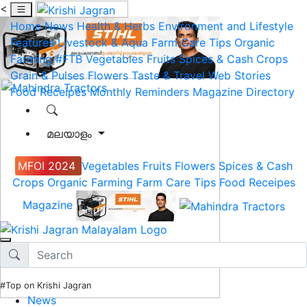
<
Home
News
Health & Herbs
Environment and Lifestyle
Features
Livestock & Aqua
Farm Care Tips
Organic
Farming
#FTB
Vegetables
Fruits
Spices & Cash Crops
Grain & Pulses
Flowers
Taste & Travel
Web Stories
Food Receipes
Monthly Reminders
Magazine
Directory
മലയാളം
MFOI 2024
Vegetables
Fruits
Flowers
Spices & Cash
Crops
Organic Farming
Farm Care Tips
Food Receipes
Magazine
#Top on Krishi Jagran
News