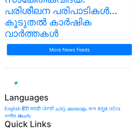
പരിശീലന പരിപാടികൾ...
കൂടുതൽ കാർഷിക
വാർത്തകൾ
More News Feeds
Languages
English
हिंदी
मराठी
ਪੰਜਾਬੀ
தமிழ்
മലയാളം
বাংলা
ಕನ್ನಡ
ଓଡିଆ
অসমীয়া
తెలుగు
Quick Links