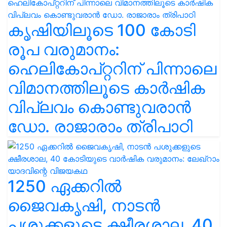
കൃഷിയിലൂടെ 100 കോടി
രൂപ വരുമാനം:
ഹെലികോപ്റ്ററിന് പിന്നാലെ
വിമാനത്തിലൂടെ കാർഷിക
വിപ്ലവം കൊണ്ടുവരാൻ
ഡോ. രാജാരാം ത്രിപാഠി
1250 ഏക്കറിൽ
ജൈവകൃഷി, നാടൻ
പശുക്കളുടെ ക്ഷീരശാല, 40