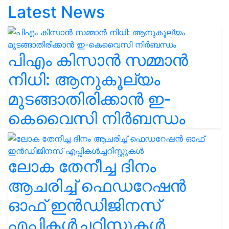
Latest News
പിഎം കിസാൻ സമ്മാൻ
നിധി: ആനുകൂല്യം
മുടങ്ങാതിരിക്കാൻ ഇ-
കെവൈസി നിർബന്ധം
ലോക തേനീച്ച ദിനം
ആചരിച്ച് ഫെഡറേഷൻ
ഓഫ് ഇൻഡിജിനസ്
എപ്പികൾച്ചറിസ്റ്റുകൾ