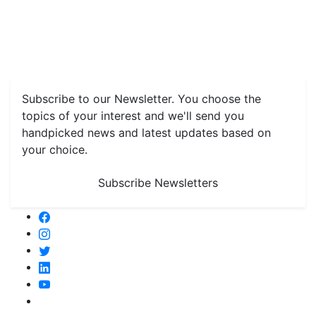
Home
News
Health & Herbs
Environment and Lifestyle
Features
Livestock & Aqua
Farm Care Tips
Organic
Farming
#FTB
Vegetables
Fruits
Spices & Cash Crops
Grain & Pulses
Flowers
Taste & Travel
Food Receipes
Monthly Reminders
Subscribe to our Newsletter. You choose the
topics of your interest and we'll send you
handpicked news and latest updates based on
your choice.
Subscribe Newsletters