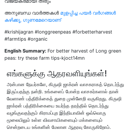
വിജയകരമായി തീരും
അനുബന്ധ വാർത്തകൾ
മുളപ്പിച്ച പയർ വർഗങ്ങൾ
കഴിക്കൂ, ഗുണമേറെയാണ്
#krishijagran #longgreenpeas #forbetterharvest
#farmtips #organic
English Summary:
For better harvest of Long green
peas: try these farm tips-kjoct14mn
எங்களுக்கு ஆதரவளியுங்கள்!
அன்பான நேயர்களே, கிருஷி ஜாக்ரன் வாசகராகத் தொடர்ந்து
இருப்பதற்கு நன்றி. உங்களைப் போன்ற வாசகர்களால் தான்
வேளாண் பத்திரிக்கைத் துறை முன்னேறி வருகிறது. கிருஷி
ஜாக்ரன் பத்திரிக்கையை உயர்ந்த தரத்தில் தொடர்ந்து
வழங்குவதற்கும் கிராமப்புற இந்தியாவின் ஒவ்வொரு
மூலையிலும் உள்ள விவசாயிகளையும் மக்களையும்
சென்றடைய உங்களின் மேலான ஆதரவு கோருகிறோம்.