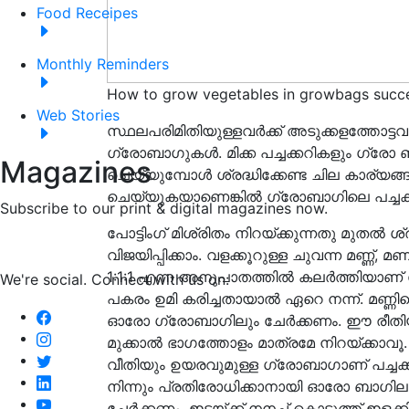
Food Receipes
Monthly Reminders
How to grow vegetables in growbags succe
Web Stories
സ്ഥലപരിമിതിയുള്ളവര്‍ക്ക് അടുക്കളത്തോട്ട
ഗ്രോബാഗുകള്‍. മിക്ക പച്ചക്കറികളും ഗ്രോ
Magazines
ചെയ്യുമ്പോള്‍ ശ്രദ്ധിക്കേണ്ട ചില കാര്യ
ചെയ്യുകയാണെങ്കിൽ ഗ്രോബാഗിലെ പച്ചക്കറി
Subscribe to our print & digital magazines now.
പോട്ടിംഗ് മിശ്രിതം നിറയ്ക്കുന്നതു മുതല്‍ ശ്
വിജയിപ്പിക്കാം. വളക്കൂറുള്ള ചുവന്ന മണ്ണ്, 
1:1:1 എന്ന അനുപാതത്തില്‍ കലര്‍ത്തിയാണ് 
We're social. Connect with us on:
പകരം ഉമി കരിച്ചതായാല്‍ ഏറെ നന്ന്. മണ്ണ
ഓരോ ഗ്രോബാഗിലും ചേര്‍ക്കണം. ഈ രീതിയി
മുക്കാല്‍ ഭാഗത്തോളം മാത്രമേ നിറയ്ക്കാവൂ. 40
വീതിയും ഉയരവുമുള്ള ഗ്രോബാഗാണ് പച്ചക്കറ
നിന്നും പ്രതിരോധിക്കാനായി ഓരോ ബാഗിലും 
ചേര്‍ക്കണം. ഇടയ്ക്ക് നനച്ച് കൊടുത്ത് ഇളക്