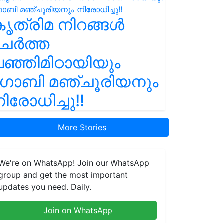
ൃത്രിമ നിറങ്ങൾ
ചേർത്ത
ഞ്ഞിമിഠായിയും
ഗോബി മഞ്ചൂരിയനും
ിരോധിച്ചു!!
More Stories
We're on WhatsApp! Join our WhatsApp
group and get the most important
updates you need. Daily.
Join on WhatsApp