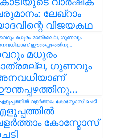
കോടിയുടെ വാർഷിക
രുമാനം: ലേഖ്‌റാം
യാദവിന്റെ വിജയകഥ
െറും മധുരം
ാത്രമല്ല, ഗുണവും
അനവധിയാണ്
ന്തപ്പഴത്തിനു...
ളുപ്പത്തിൽ
ളർത്താം കോസ്മോസ്
ചെടി