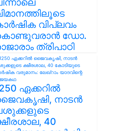
ിന്നാലെ
ിമാനത്തിലൂടെ
കാർഷിക വിപ്ലവം
കൊണ്ടുവരാൻ ഡോ.
ാജാരാം ത്രിപാഠി
250 ഏക്കറിൽ
ജൈവകൃഷി, നാടൻ
ശുക്കളുടെ
്ഷീരശാല, 40