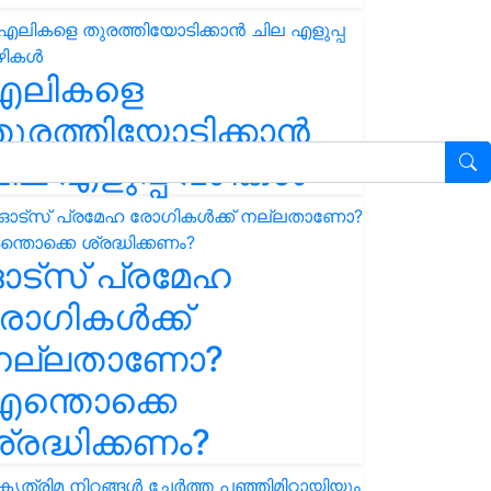
എലികളെ
ുരത്തിയോടിക്കാൻ
ില എളുപ്പ വഴികൾ
ഓട്സ് പ്രമേഹ
ോഗികൾക്ക്
നല്ലതാണോ?
ന്തൊക്കെ
്രദ്ധിക്കണം?