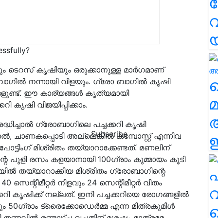
വ
ssfully?
വും ടെറസ് കൃഷിയും ഒരുക്കാനുള്ള മാര്‍ഗമാണ്
വ
 ബാഗില്‍ നന്നായി വിളയും. ഗ്രോ ബാഗില്‍ കൃഷി
ങ്ങളുണ്ട്. ഈ കാര്യങ്ങൾ കൃത്യമായി
മ
 കൃഷി വിജയിപ്പിക്കാം.
രദ്ധിച്ചാല്‍ ഗ്രോബാഗിലെ പച്ചക്കറി കൃഷി
Subscribe
മണല്‍, ചാണകപ്പൊടി അല്ലെങ്കില്‍ കമ്പോസ്റ്റ് എന്നിവ
ഈ
പോട്ടിംഗ് മിശ്രിതം തയ്യാറാക്കേണ്ടത്. മണലിന്
ിന്റെ പുളി രസം കളയാനായി 100ഗ്രാം കുമ്മായം കൂടി
എ
ല്‍ തയ്യാറാക്കിയ മിശ്രിതം ഗ്രോബാഗിന്റെ
 സെന്റീമീറ്റര്‍ നീളവും 24 സെന്റീമീറ്റര്‍ വീതം
വ
ി കൃഷിക്ക് നല്ലത്. ഇനി പച്ചക്കറിയെ രോഗങ്ങളില്‍
50ഗ്രാം ട്രൈക്കോഡെര്‍മ്മ എന്ന മിത്രകുമിള്‍
കി തണലില്‍ രണ്ടാഴ്ച്ച വച്ചതിന് ശേഷം മാത്രമേ