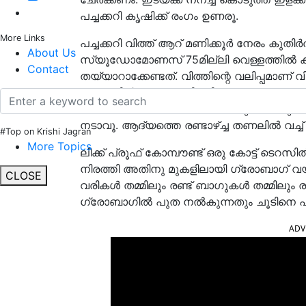
പച്ചക്കറി കൃഷിക്ക് രംഗം ഉണരൂ.
More Links
പച്ചക്കറി വിത്ത് ആറ് മണിക്കൂര്‍ നേരം കുതി
About Us
സ്യൂഡോമോണസ് 75മില്ലി വെള്ളത്തില്‍ കലക
Contact
തയ്യാറാക്കേണ്ടത്. വിത്തിന്റെ വലിപ്പമാണ് വ
ആഴത്തില്‍ നടരുത്. വിത്തിന് പകരം തൈയാണ്
അടിവശം അമര്‍ത്തി തൈകള്‍ പുറത്തെടുത്ത് 
നടാവൂ. ആദ്യത്തെ രണ്ടാഴ്ച്ച തണലില്‍ വച
#Top on Krishi Jagran
More Topics
ലീക്ക് പ്രൂഫ് കോമ്പൗണ്ട് ഒരു കോട്ട് ടെറസില
നിരത്തി അതിനു മുകളിലായി ഗ്രോബാഗ് വയ്ക്
CLOSE
വരികള്‍ തമ്മിലും രണ്ട് ബാഗുകള്‍ തമ്മില
ഗ്രോബാഗില്‍ പുത നല്‍കുന്നതും ചൂടിനെ 
ADV