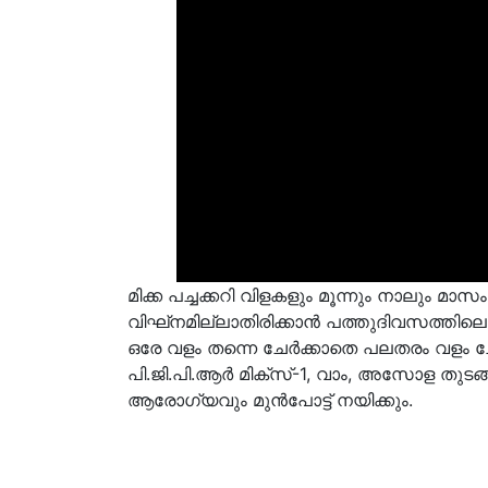
മിക്ക പച്ചക്കറി വിളകളും മൂന്നും നാലും മാ
വിഘ്‌നമില്ലാതിരിക്കാന്‍ പത്തുദിവസത്തിലൊ
ഒരേ വളം തന്നെ ചേര്‍ക്കാതെ പലതരം വളം ച
പി.ജി.പി.ആര്‍ മിക്‌സ്-1, വാം, അസോള തുടങ്ങ
ആരോഗ്യവും മുന്‍പോട്ട് നയിക്കും.