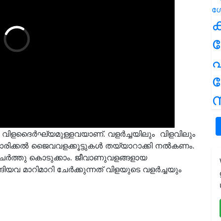
ക
പ
ന
സം വിളദൈര്‍ഘ്യമുള്ളവയാണ്. വളര്‍ച്ചയിലും വിളവിലും
രിക്കല്‍ ജൈവവളക്കൂട്ടുകള്‍ തയ്യാറാക്കി നല്‍കണം.
േര്‍ത്തു കൊടുക്കാം. ജീവാണുവളങ്ങളായ
ിയവ മാറിമാറി ചേര്‍ക്കുന്നത് വിളയുടെ വളര്‍ച്ചയും