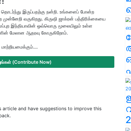
்!
தொடர்ந்து இருப்பதற்கு நன்றி. உங்களைப் போன்ற
 முன்னேறி வருகிறது. கிருஷி ஜாக்ரன் பத்திரிக்கையை
ராமப்புற இந்தியாவின் ஒவ்வொரு மூலையிலும் உள்ள
களின் மேலான ஆதரவு கோருகிறோம்.
ല
ாற்றியமைக்கும்....
்யுங்கள் (Contribute Now)
എ
is article and have suggestions to improve this
back.
2