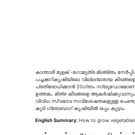
കാന്താരി മുളക് -ഗോമൂത്ര മിശ്രിതം നേര്‍പ്പിച
പച്ചക്കറികൃഷിയിലെ വില്ലന്മാരായ കീടങ്ങള
പ്രതിരോധിക്കാന്‍ 20ഗ്രാം സ്യൂഡോമോണസ് 
ഉത്തമം. മിത്ര കീടങ്ങളെ ആകര്‍ഷിക്കുവാനും സ
വിവിധ സ്വഭാവ സവിശേഷതകളുള്ള ചെണ്ടുമല്
കൂടി ഗ്രോബാഗ് കൃഷിയില്‍ ഒപ്പം കൂട്ടാം.
English Summary:
How to grow vegetables