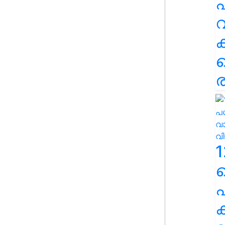
പ
വ
ര
1
പ
ക