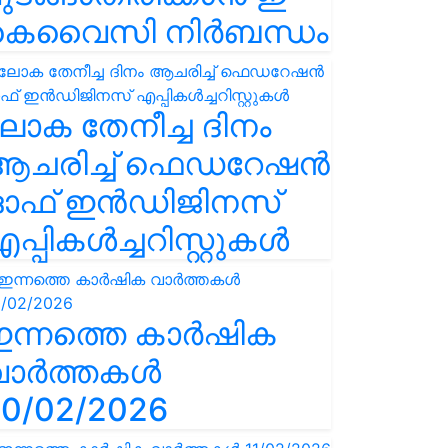
കെവൈസി നിർബന്ധം
ോക തേനീച്ച ദിനം
ആചരിച്ച് ഫെഡറേഷൻ
ഓഫ് ഇൻഡിജിനസ്
പ്പികൾച്ചറിസ്റ്റുകൾ
ഇന്നത്തെ കാർഷിക
വാർത്തകൾ
0/02/2026