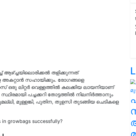
L
്ച് ആഴ്ച്ചയിലൊരിക്കല്‍ തളിക്കുന്നത്
െ അകറ്റാന്‍ സഹായിക്കും. രോഗങ്ങളെ
ഒരു ലിറ്റര്‍ വെള്ളത്തില്‍ കലക്കിയ ലായനിയാണ്
്ഥിരമായി പച്ചക്കറി തോട്ടത്തില്‍ നിലനിര്‍ത്താനും
ലി, മുള്ളങ്കി, പുതിന, തുളസി തുടങ്ങിയ ചെടികളെ
സ
 in growbags successfully?
മ