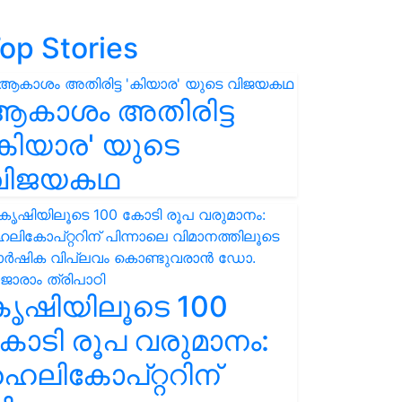
op Stories
ആകാശം അതിരിട്ട
കിയാര' യുടെ
വിജയകഥ
കൃഷിയിലൂടെ 100
ോടി രൂപ വരുമാനം:
െലികോപ്റ്ററിന്