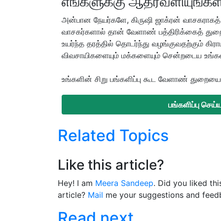
எங்களுக்கு ஆதரவளியுங்கள
அன்பான நேயர்களே, கிருஷி ஜாக்ரன் வாசகராகத் 
வாசகர்களால் தான் வேளாண் பத்திரிக்கைத் துறை
உயர்ந்த தரத்தில் தொடர்ந்து வழங்குவதற்கும் கி
விவசாயிகளையும் மக்களையும் சென்றடைய உங்
உங்களின் சிறு பங்களிப்பு கூட வேளாண் துறையை ம
பங்களிப்பு செய
Related Topics
Like this article?
Hey! I am
Meera Sandeep
. Did you liked th
article?
Mail
me your suggestions and feed
Read next