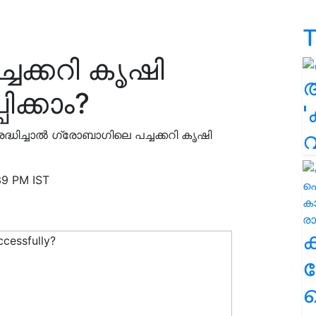
T
ചക്കറി കൃഷി
ിക്കാം?
'
രദ്ധിച്ചാല്‍ ഗ്രോബാഗിലെ പച്ചക്കറി കൃഷി
39 PM IST
ക
ഹ