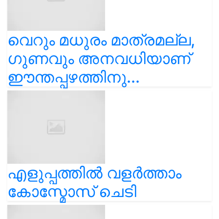
വെറും മധുരം മാത്രമല്ല,
ഗുണവും അനവധിയാണ്
ഈന്തപ്പഴത്തിനു...
എളുപ്പത്തിൽ വളർത്താം
കോസ്മോസ് ചെടി