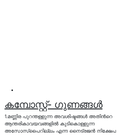
കമ്പോസ്റ്റ്- ഗുണങ്ങൾ
1.മണ്ണിര പുറന്തള്ളുന്ന അവശിഷ്ടങ്ങൾ അതിൻറെ
ആന്തരികാവയവങ്ങളിൽ കുടികൊള്ളുന്ന
അസോസ്പൈറില്ലം എന്ന നൈട്രജൻ നിക്ഷേപ