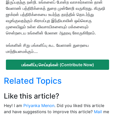
இருப்பதற்கு நன்றி. உங்களைப் போன்ற வாசகர்களால் தான்
வேளாண் பத்திரிக்கைத் துறை முன்னேறி வருகிறது. கிருஷி
ஜாக்ரன் பத்திரிக்கையை உயர்ந்த தரத்தில் தொடர்ந்து
வழங்குவதற்கும் கிராமப்புற இந்தியாவின் ஒவ்வொரு
மூலையிலும் உள்ள விவசாயிகளையும் மக்களையும்
சென்றடைய உங்களின் மேலான ஆதரவு கோருகிறோம்.
உங்களின் சிறு பங்களிப்பு கூட வேளாண் துறையை
மாற்றியமைக்கும்....
பங்களிப்பு செய்யுங்கள் (Contribute Now)
Related Topics
Like this article?
Hey! I am
Priyanka Menon
. Did you liked this article
and have suggestions to improve this article?
Mail
me