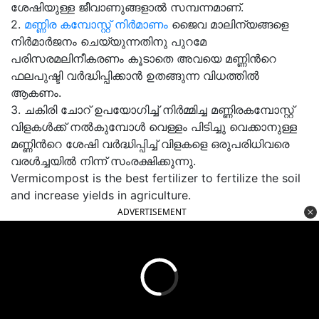
ശേഷിയുള്ള ജീവാണുങ്ങളാൽ സമ്പന്നമാണ്.
2.
മണ്ണിര കമ്പോസ്റ്റ് നിർമാണം
ജൈവ മാലിന്യങ്ങളെ
നിർമാർജനം ചെയ്യുന്നതിനു പുറമേ
പരിസരമലിനീകരണം കൂടാതെ അവയെ മണ്ണിൻറെ
ഫലപുഷ്ടി വർദ്ധിപ്പിക്കാൻ ഉതങ്ങുന്ന വിധത്തിൽ
ആകണം.
3. ചകിരി ചോറ് ഉപയോഗിച്ച് നിർമ്മിച്ച മണ്ണിരകമ്പോസ്റ്റ്
വിളകൾക്ക് നൽകുമ്പോൾ വെള്ളം പിടിച്ചു വെക്കാനുള്ള
മണ്ണിൻറെ ശേഷി വർദ്ധിപ്പിച്ച് വിളകളെ ഒരുപരിധിവരെ
വരൾച്ചയിൽ നിന്ന് സംരക്ഷിക്കുന്നു.
Vermicompost is the best fertilizer to fertilize the soil
and increase yields in agriculture.
ADVERTISEMENT