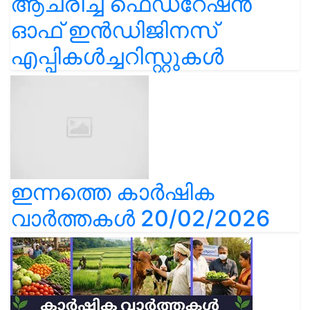
ആചരിച്ച് ഫെഡറേഷൻ
ഓഫ് ഇൻഡിജിനസ്
എപ്പികൾച്ചറിസ്റ്റുകൾ
ഇന്നത്തെ കാർഷിക
വാർത്തകൾ 20/02/2026