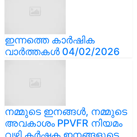
ഇന്നത്തെ കാർഷിക
വാർത്തകൾ 04/02/2026
നമ്മുടെ ഇനങ്ങൾ, നമ്മുടെ
അവകാശം PPVFR നിയമം
വഴി കർഷക ഇനങ്ങളുടെ