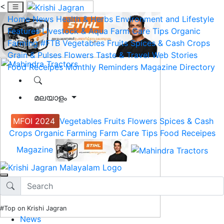
<
Home
News
Health & Herbs
Environment and Lifestyle
Features
Livestock & Aqua
Farm Care Tips
Organic
Farming
#FTB
Vegetables
Fruits
Spices & Cash Crops
Grain & Pulses
Flowers
Taste & Travel
Web Stories
Food Receipes
Monthly Reminders
Magazine
Directory
മലയാളം
MFOI 2024
Vegetables
Fruits
Flowers
Spices & Cash
Crops
Organic Farming
Farm Care Tips
Food Receipes
Magazine
#Top on Krishi Jagran
News