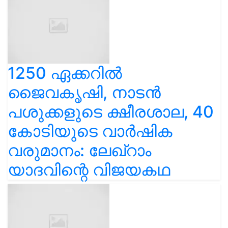
1250 ഏക്കറിൽ
ജൈവകൃഷി, നാടൻ
പശുക്കളുടെ ക്ഷീരശാല, 40
കോടിയുടെ വാർഷിക
വരുമാനം: ലേഖ്‌റാം
യാദവിന്റെ വിജയകഥ