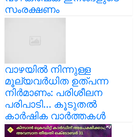
സംരക്ഷണം
വാഴയിൽ നിന്നുള്ള
മൂല്യവർധിത ഉത്പന്ന
നിർമാണം: പരിശീലന
പരിപാടി... കൂടുതൽ
കാർഷിക വാർത്തകൾ