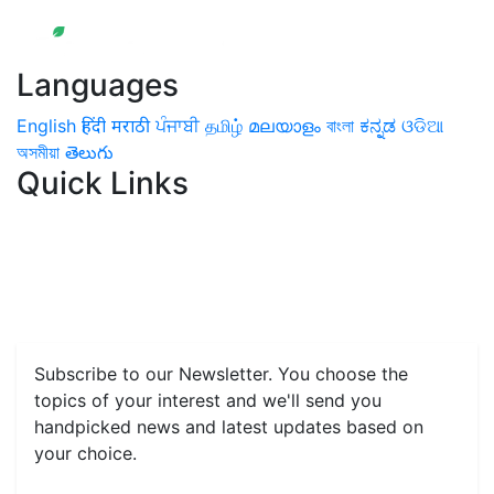
Languages
English
हिंदी
मराठी
ਪੰਜਾਬੀ
தமிழ்
മലയാളം
বাংলা
ಕನ್ನಡ
ଓଡିଆ
অসমীয়া
తెలుగు
Quick Links
Home
News
Health & Herbs
Environment and Lifestyle
Features
Livestock & Aqua
Farm Care Tips
Organic
Farming
#FTB
Vegetables
Fruits
Spices & Cash Crops
Grain & Pulses
Flowers
Taste & Travel
Food Receipes
Monthly Reminders
Subscribe to our Newsletter. You choose the
topics of your interest and we'll send you
handpicked news and latest updates based on
your choice.