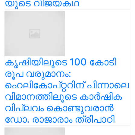
യുടെ വിജയകഥ
കൃഷിയിലൂടെ 100 കോടി
രൂപ വരുമാനം:
ഹെലികോപ്റ്ററിന് പിന്നാലെ
വിമാനത്തിലൂടെ കാർഷിക
വിപ്ലവം കൊണ്ടുവരാൻ
ഡോ. രാജാരാം ത്രിപാഠി