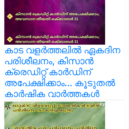
കാട വളര്‍ത്തലിൽ ഏകദിന
പരിശീലനം, കിസാൻ
ക്രെഡിറ്റ് കാർഡിന്
അപേക്ഷിക്കാം... കൂടുതൽ
കാർഷിക വാർത്തകൾ