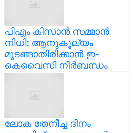
പിഎം കിസാൻ സമ്മാൻ
നിധി: ആനുകൂല്യം
മുടങ്ങാതിരിക്കാൻ ഇ-
കെവൈസി നിർബന്ധം
ലോക തേനീച്ച ദിനം