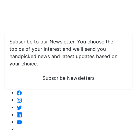
Home
News
Health & Herbs
Environment and Lifestyle
Features
Livestock & Aqua
Farm Care Tips
Organic
Farming
#FTB
Vegetables
Fruits
Spices & Cash Crops
Grain & Pulses
Flowers
Taste & Travel
Food Receipes
Monthly Reminders
Subscribe to our Newsletter. You choose the
topics of your interest and we'll send you
handpicked news and latest updates based on
your choice.
Subscribe Newsletters