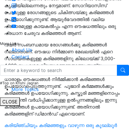
കൃഷിയില്ലെന്നതും നേട്ടമാണ്. സോറിയാസിസ്
പോലുള്ള രോഗങ്ങളുടെ ചികിത്സയ്ക്കു കരിമഞ്ഞള്‍
ഉപയോഗിക്കുന്നുണ്ട്. ആയുര്‍വേദത്തില്‍ വലിയ
പ്രചാരമുള്ള കായകല്‍പ്പം എന്ന ഔഷധത്തിലും ഒരു
പ്രധാന ചേരുവ കരിമഞ്ഞള്‍ ആണ്.
More Links
വയര്‍ സംബന്ധമായ രോഗങ്ങള്‍ക്കു കരിമഞ്ഞള്‍
About Us
നല്ലാതാണ്. ഔഷധ നിര്‍മ്മാണ മേഖലയില്‍ ഏറെ
Contact
സാധ്യതകളുള്ള കരിമഞ്ഞളിനു കിലോയ്ക്ക് 3,000-
4,000 രൂപ വരെ വിലയുണ്ടെന്നതാണു സത്യം.
മൈഗ്രേയിൻ, പല്ലുവേദന തുടങ്ങി ആയുർവേദത്തിൽ
ധാരാളം ഔഷധങ്ങൾ നിർമ്മിക്കാൻ കരിമഞ്ഞള്‍
#Top on Krishi Jagran
ഉപയോഗപ്പെടുത്തുന്നുണ്ട്. പൂജാദി കര്‍മ്മങ്ങള്‍ക്കും
More Topics
കരിമഞ്ഞള്‍ ഉപയോഗിക്കുന്നു. കസ്തൂരി മഞ്ഞളിനൊപ്പം
മുഖകാന്തി വര്‍ധിപ്പിക്കാനുള്ള ഉല്‍പ്പന്നങ്ങളിലും ഇന്നു
CLOSE
കരിമഞ്ഞള്‍ ഉപയോഗിക്കുന്നുണ്ട്. അതിനാൽ
കരിമഞ്ഞളിന് ഡിമാൻഡ് ഏറെയാണ്.
കരിയിഞ്ചിയും കരിമഞ്ഞളും വാഴുന്ന ഒരു കൂടല്ലൂർ