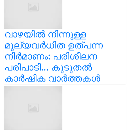
വാഴയിൽ നിന്നുള്ള
മൂല്യവർധിത ഉത്പന്ന
നിർമാണം: പരിശീലന
പരിപാടി... കൂടുതൽ
കാർഷിക വാർത്തകൾ