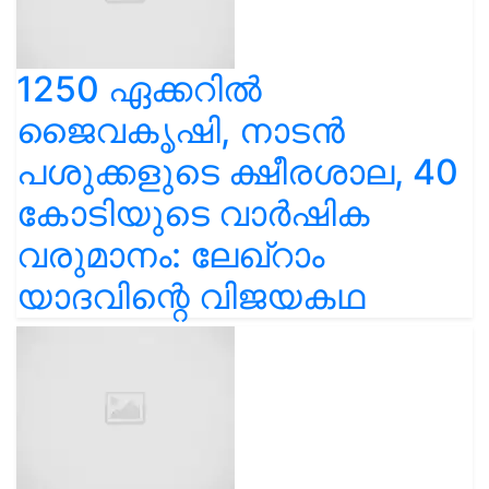
1250 ഏക്കറിൽ
ജൈവകൃഷി, നാടൻ
പശുക്കളുടെ ക്ഷീരശാല, 40
കോടിയുടെ വാർഷിക
വരുമാനം: ലേഖ്‌റാം
യാദവിന്റെ വിജയകഥ