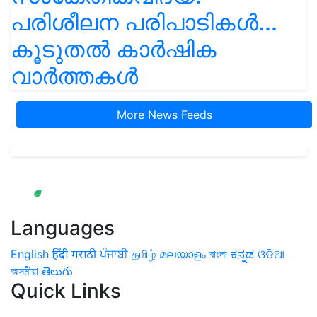
പരിശീലന പരിപാടികൾ...
കൂടുതൽ കാർഷിക
വാർത്തകൾ
More News Feeds
Languages
English
हिंदी
मराठी
ਪੰਜਾਬੀ
தமிழ்
മലയാളം
বাংলা
ಕನ್ನಡ
ଓଡିଆ
অসমীয়া
తెలుగు
Quick Links