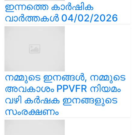
ഇന്നത്തെ കാർഷിക
വാർത്തകൾ 04/02/2026
നമ്മുടെ ഇനങ്ങൾ, നമ്മുടെ
അവകാശം PPVFR നിയമം
വഴി കർഷക ഇനങ്ങളുടെ
സംരക്ഷണം