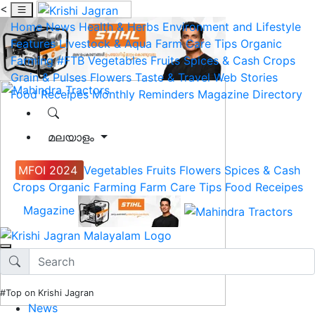
<
Home
News
Health & Herbs
Environment and Lifestyle
Features
Livestock & Aqua
Farm Care Tips
Organic
Farming
#FTB
Vegetables
Fruits
Spices & Cash Crops
Grain & Pulses
Flowers
Taste & Travel
Web Stories
Food Receipes
Monthly Reminders
Magazine
Directory
മലയാളം
MFOI 2024
Vegetables
Fruits
Flowers
Spices & Cash
Crops
Organic Farming
Farm Care Tips
Food Receipes
Magazine
#Top on Krishi Jagran
News