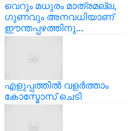
വെറും മധുരം മാത്രമല്ല,
ഗുണവും അനവധിയാണ്
ഈന്തപ്പഴത്തിനു...
എളുപ്പത്തിൽ വളർത്താം
കോസ്മോസ് ചെടി