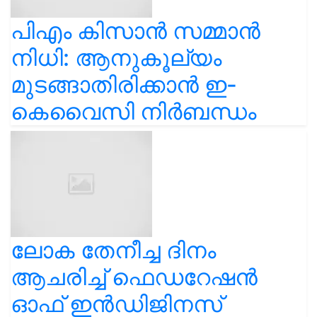
പിഎം കിസാൻ സമ്മാൻ
നിധി: ആനുകൂല്യം
മുടങ്ങാതിരിക്കാൻ ഇ-
കെവൈസി നിർബന്ധം
ലോക തേനീച്ച ദിനം
ആചരിച്ച് ഫെഡറേഷൻ
ഓഫ് ഇൻഡിജിനസ്