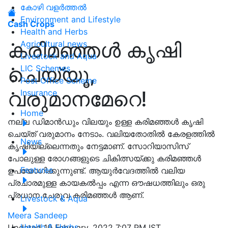
കോഴി വളർത്തൽ
Environment and Lifestyle
Cash Crops
Health and Herbs
കരിമഞ്ഞള്‍ കൃഷി
Agricultural news
Livestock and Aqua
ചെയ്യൂ,
LIC Schemes
Post Office Scheme
വരുമാനമേറെ!
Insurance
Home
നല്ല ഡിമാൻഡും വിലയും ഉള്ള കരിമഞ്ഞൾ കൃഷി
ചെയ്‌ത്‌ വരുമാനം നേടാം. വലിയതോതില്‍ കേരളത്തില്‍
News
കൃഷിയില്ലെന്നതും നേട്ടമാണ്. സോറിയാസിസ്
പോലുള്ള രോഗങ്ങളുടെ ചികിത്സയ്ക്കു കരിമഞ്ഞള്‍
Features
ഉപയോഗിക്കുന്നുണ്ട്. ആയുര്‍വേദത്തില്‍ വലിയ
പ്രചാരമുള്ള കായകല്‍പ്പം എന്ന ഔഷധത്തിലും ഒരു
പ്രധാന ചേരുവ കരിമഞ്ഞള്‍ ആണ്.
Livestock & Aqua
Meera Sandeep
Health & Herbs
Updated 10 February, 2022 7:07 PM IST