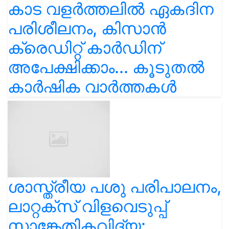
കാട വളര്‍ത്തലിൽ ഏകദിന
പരിശീലനം, കിസാൻ
ക്രെഡിറ്റ് കാർഡിന്
അപേക്ഷിക്കാം... കൂടുതൽ
കാർഷിക വാർത്തകൾ
ശാസ്ത്രീയ പശു പരിപാലനം,
ലാറ്റക്സ് വിളവെടുപ്പ്
സാങ്കേതികവിദ്യ: