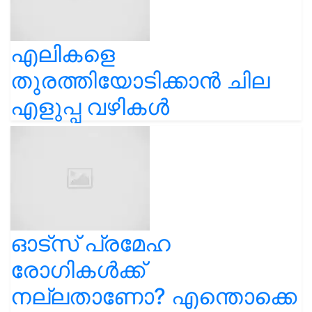
എലികളെ
തുരത്തിയോടിക്കാൻ ചില
എളുപ്പ വഴികൾ
ഓട്സ് പ്രമേഹ
രോഗികൾക്ക്
നല്ലതാണോ? എന്തൊക്കെ