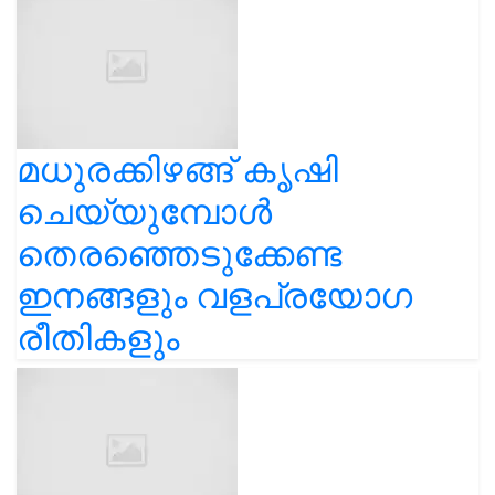
മധുരക്കിഴങ്ങ് കൃഷി
ചെയ്യുമ്പോൾ
തെരഞ്ഞെടുക്കേണ്ട
ഇനങ്ങളും വളപ്രയോഗ
രീതികളും