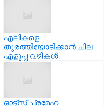
എലികളെ
തുരത്തിയോടിക്കാൻ ചില
എളുപ്പ വഴികൾ
ഓട്സ് പ്രമേഹ