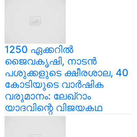
1250 ഏക്കറിൽ
ജൈവകൃഷി, നാടൻ
പശുക്കളുടെ ക്ഷീരശാല, 40
കോടിയുടെ വാർഷിക
വരുമാനം: ലേഖ്‌റാം
യാദവിന്റെ വിജയകഥ