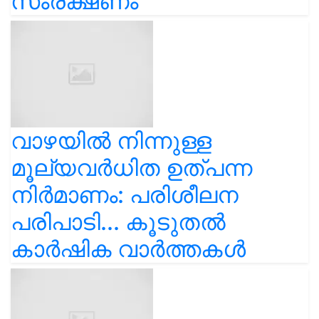
സംരക്ഷണം
വാഴയിൽ നിന്നുള്ള
മൂല്യവർധിത ഉത്പന്ന
നിർമാണം: പരിശീലന
പരിപാടി... കൂടുതൽ
കാർഷിക വാർത്തകൾ