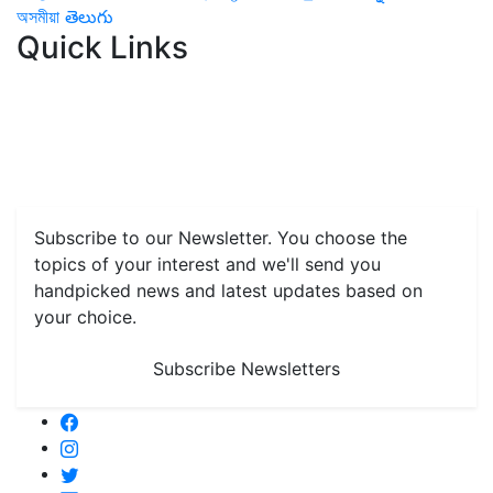
অসমীয়া
తెలుగు
Quick Links
Home
News
Health & Herbs
Environment and Lifestyle
Features
Livestock & Aqua
Farm Care Tips
Organic
Farming
#FTB
Vegetables
Fruits
Spices & Cash Crops
Grain & Pulses
Flowers
Taste & Travel
Food Receipes
Monthly Reminders
Subscribe to our Newsletter. You choose the
topics of your interest and we'll send you
handpicked news and latest updates based on
your choice.
Subscribe Newsletters