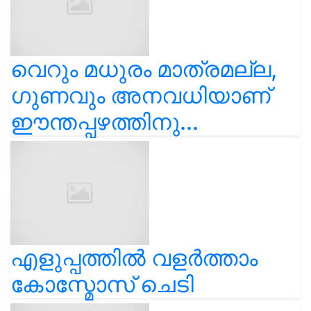
വെറും മധുരം മാത്രമല്ല,
ഗുണവും അനവധിയാണ്
ഈന്തപ്പഴത്തിനു...
എളുപ്പത്തിൽ വളർത്താം
കോസ്മോസ് ചെടി