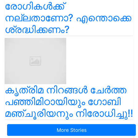
രോഗികൾക്ക്
നല്ലതാണോ? എന്തൊക്കെ
ശ്രദ്ധിക്കണം?
കൃത്രിമ നിറങ്ങൾ ചേർത്ത
പഞ്ഞിമിഠായിയും ഗോബി
മഞ്ചൂരിയനും നിരോധിച്ചു!!
More Stories