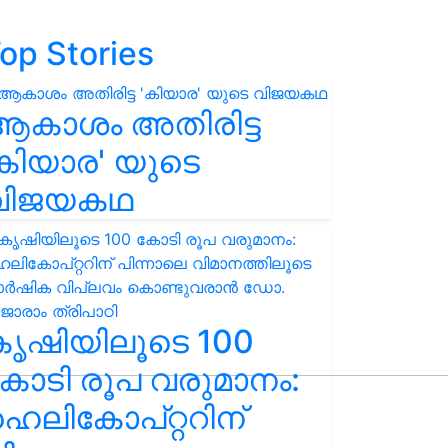
op Stories
ആകാശം അതിരിട്ട
കിയാര' യുടെ
വിജയകഥ
കൃഷിയിലൂടെ 100
ോടി രൂപ വരുമാനം:
െലികോപ്റ്ററിന്