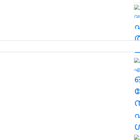
ത
ച
ര
എ
ശ