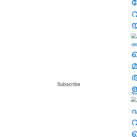
വ
വ
മ
Subscribe
ഈ
എ
വ