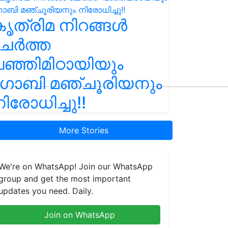
ൃത്രിമ നിറങ്ങൾ
ചേർത്ത
ഞ്ഞിമിഠായിയും
ഗോബി മഞ്ചൂരിയനും
ിരോധിച്ചു!!
More Stories
We're on WhatsApp! Join our WhatsApp
group and get the most important
updates you need. Daily.
Join on WhatsApp