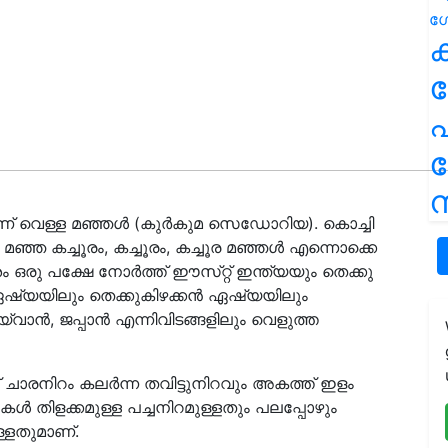
ക
പ
ന
ണ് വെള്ള മഞ്ഞൾ (കുർകുമ സെഡോറിയ). കൊച്ചി
മഞ്ഞ കച്ചൂരം, കച്ചൂരം, കച്ചൂര മഞ്ഞൾ എന്നൊക്കെ
രു പക്ഷേ നോർത്ത് ഈസ്‌റ്റ് ഇന്ത്യയും തെക്കു
ഏഷ്യയിലും തെക്കുകിഴക്കൻ ഏഷ്യയിലും
്വാൻ, ജപ്പാൻ എന്നിവിടങ്ങളിലും വെളുത്ത
 ചാരനിറം കലർന്ന തവിട്ടുനിറവും അകത്ത് ഇളം
തിളക്കമുള്ള പച്ചനിറമുള്ളതും പലപ്പോഴും
ള്ളതുമാണ്.