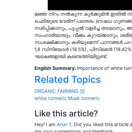
മഞ്ഞ നിറം നൽകുന്ന കുർക്കുമിൻ ഇതിൽ നി
ചെടിയുടെ വേരിന് പലതരം ഔഷധ ഗുണങ്ങളു
നശിപ്പിക്കാനും, പൂപ്പൽ വളർച്ച തടയാനും
സംഹാരിയായും, വീക്കം കുറയ്ക്കാനും, ശര
സംരക്ഷിക്കാനും കഴിയുമെന്ന് പഠനങ്ങൾ പറയ
1,8 സിനിയോൾ (18.5%), പിസിമെൻ (18.42%
ഘടകങ്ങളായി കണ്ടെത്തിയിട്ടുണ്ട്.
English Summary:
Importance of white turm
Related Topics
ORGANIC FARMING
white turmeric
Musk turmeric
Like this article?
Hey! I am
Arun T
. Did you liked this articl
me your suggestions and feedback.