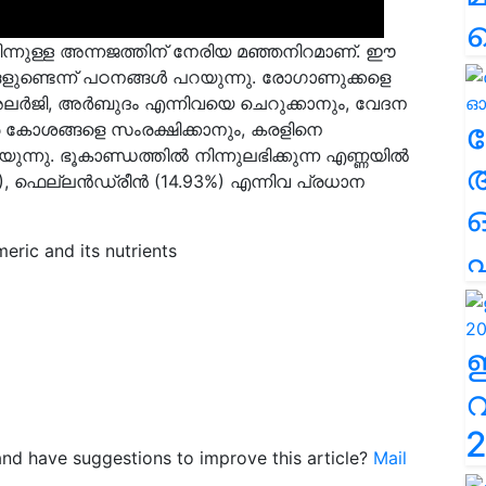
ന്നുള്ള അന്നജത്തിന് നേരിയ മഞ്ഞനിറമാണ്. ഈ
ണ്ടെന്ന് പഠനങ്ങൾ പറയുന്നു. രോഗാണുക്കളെ
, അലർജി, അർബുദം എന്നിവയെ ചെറുക്കാനും, വേദന
ല
ീര കോശങ്ങളെ സംരക്ഷിക്കാനും, കരളിനെ
ുന്നു. ഭൂകാണ്ഡത്തിൽ നിന്നുലഭിക്കുന്ന എണ്ണയിൽ
), ഫെല്ലൻഡ്രീൻ (14.93%) എന്നിവ പ്രധാന
എ
eric and its nutrients
2
e and have suggestions to improve this article?
Mail