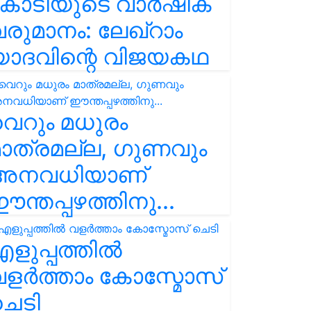
കോടിയുടെ വാർഷിക
രുമാനം: ലേഖ്‌റാം
യാദവിന്റെ വിജയകഥ
െറും മധുരം
ാത്രമല്ല, ഗുണവും
അനവധിയാണ്
ന്തപ്പഴത്തിനു...
ളുപ്പത്തിൽ
ളർത്താം കോസ്മോസ്
ചെടി