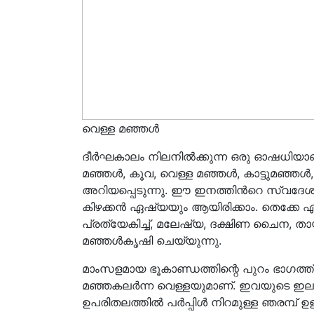
വെള്ള മഞ്ഞൾ
ദീർഘകാലം നിലനിൽക്കുന്ന ഒരു ഓഷധിയാ
മഞ്ഞൾ, കൂവ, വെള്ള മഞ്ഞൾ, കാട്ടുമഞ്ഞൾ, 
അറിയപ്പെടുന്നു. ഈ ഇനത്തിൻറെ സ്വദേശം ഒ
കിഴക്കൻ ഏഷ്യയും ആയിരിക്കാം. തെക്കേ 
പ്രത്യേകിച്ച്, മലേഷ്യ, ദക്ഷിണ ചൈന, തായ
മഞ്ഞൾകൃഷി ചെയ്യുന്നു.
മാംസളമായ ഭൂകാണ്ഡത്തിന്റെ പുറം ഭാഗത്ത്
മഞ്ഞകലർന്ന വെള്ളയുമാണ്. ഇവയുടെ ഇലകൾ 
ഉപരിതലത്തിൽ പർപ്പിൾ നിറമുള്ള ഞരമ്പ് ഉ