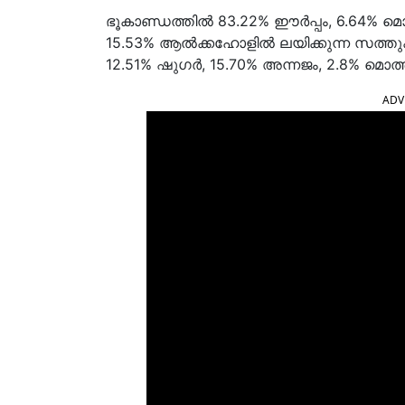
ഭൂകാണ്ഡത്തിൽ 83.22% ഈർപ്പം, 6.64% മ
15.53% ആൽക്കഹോളിൽ ലയിക്കുന്ന സത്തുക
12.51% ഷുഗർ, 15.70% അന്നജം, 2.8% മൊത്ത
ADV