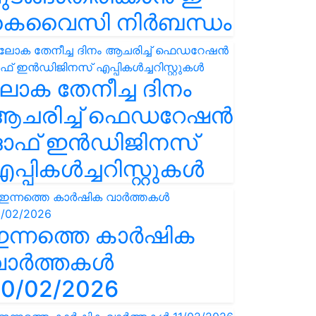
കെവൈസി നിർബന്ധം
ോക തേനീച്ച ദിനം
ആചരിച്ച് ഫെഡറേഷൻ
ഓഫ് ഇൻഡിജിനസ്
പ്പികൾച്ചറിസ്റ്റുകൾ
ഇന്നത്തെ കാർഷിക
വാർത്തകൾ
0/02/2026