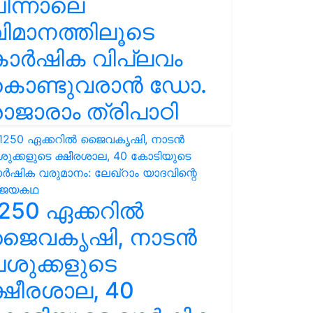
ിന്നാലെ
ിമാനത്തിലൂടെ
കാർഷിക വിപ്ലവം
കൊണ്ടുവരാൻ ഡോ.
ാജാരാം ത്രിപാഠി
250 ഏക്കറിൽ
ജൈവകൃഷി, നാടൻ
ശുക്കളുടെ
്ഷീരശാല, 40