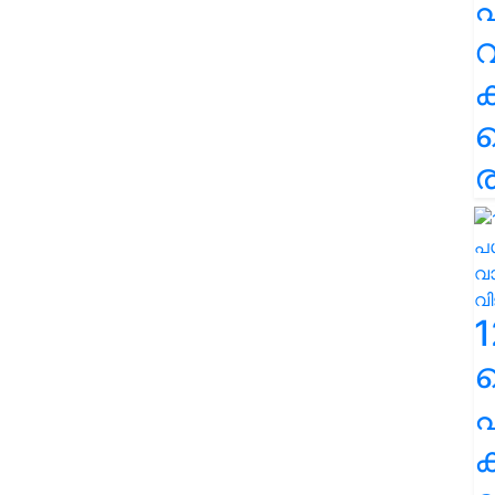
പ
വ
ര
1
പ
ക