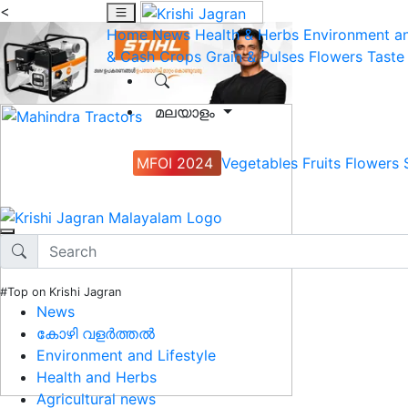
<
Home
News
Health & Herbs
Environment an
& Cash Crops
Grain & Pulses
Flowers
Taste
മലയാളം
MFOI 2024
Vegetables
Fruits
Flowers
#Top on Krishi Jagran
News
കോഴി വളർത്തൽ
Environment and Lifestyle
Health and Herbs
Agricultural news