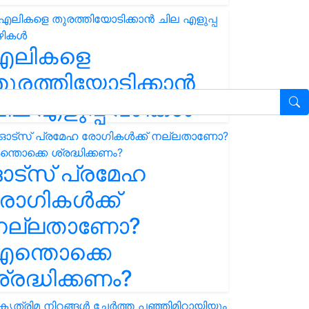
എലികളെ
ുരത്തിയോടിക്കാൻ
ില എളുപ്പ വഴികൾ
ഓട്സ് പ്രമേഹ
ോഗികൾക്ക്
നല്ലതാണോ?
ന്തൊക്കെ
്രദ്ധിക്കണം?