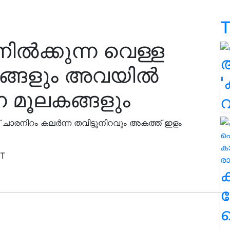
T
ൽക്കുന്ന വെള്ള
ണങ്ങളും അവയിൽ
'
്ന മൂലകങ്ങളും
 ചാരനിറം കലർന്ന തവിട്ടുനിറവും അകത്ത് ഇളം
ST
ക
ഹ