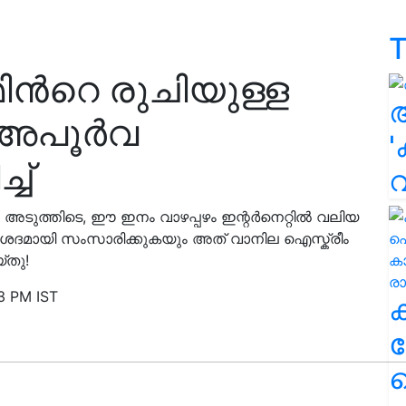
T
ിൻറെ രുചിയുള്ള
ന അപൂർവ
'
്ച്
. അടുത്തിടെ, ഈ ഇനം വാഴപ്പഴം ഇന്റർനെറ്റിൽ വലിയ
് വിശദമായി സംസാരിക്കുകയും അത് വാനില ഐസ്ക്രീം
്തു!
3 PM IST
ക
ഹ