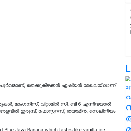
L
 അപൂർവമാണ്, തെക്കുകിഴക്കൻ ഏഷ്യൻ മേഖലയിലാണ്
രുകൾ, മാംഗനീസ്, വിറ്റാമിൻ സി, ബി 6 എന്നിവയാൽ
സ
അളവിൽ ഇരുമ്പ്, ഫോസ്ഫറസ്, തയാമിൻ, സെലിനിയം
മ
ed Blue Java Banana which tastes like vanilla ice