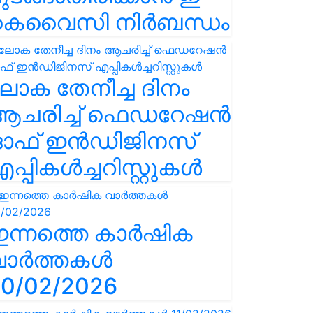
കെവൈസി നിർബന്ധം
ോക തേനീച്ച ദിനം
ആചരിച്ച് ഫെഡറേഷൻ
ഓഫ് ഇൻഡിജിനസ്
പ്പികൾച്ചറിസ്റ്റുകൾ
ഇന്നത്തെ കാർഷിക
വാർത്തകൾ
0/02/2026