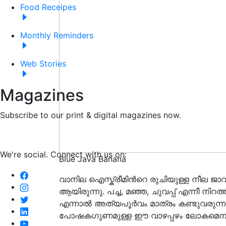
Food Receipes
Monthly Reminders
Web Stories
Magazines
Subscribe to our print & digital magazines now.
We're social. Connect with us on:
Blue Java Banana
വാനില ഐസ്ക്രീമിൻറെ രുചിയുള്ള നീല ജാവ 
ആയിരുന്നു. പച്ച, മഞ്ഞ, ചുവപ്പ് എന്നീ നിറ
എന്നാൽ അത്യപൂർവം മാത്രം കണ്ടുവരുന്ന 
പോഷകഗുണമുള്ള ഈ വാഴപ്പഴം ലോകമെമ്പാ