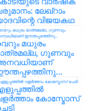
കോടിയുടെ വാർഷിക
രുമാനം: ലേഖ്‌റാം
യാദവിന്റെ വിജയകഥ
െറും മധുരം
ാത്രമല്ല, ഗുണവും
അനവധിയാണ്
ന്തപ്പഴത്തിനു...
ളുപ്പത്തിൽ
ളർത്താം കോസ്മോസ്
ചെടി