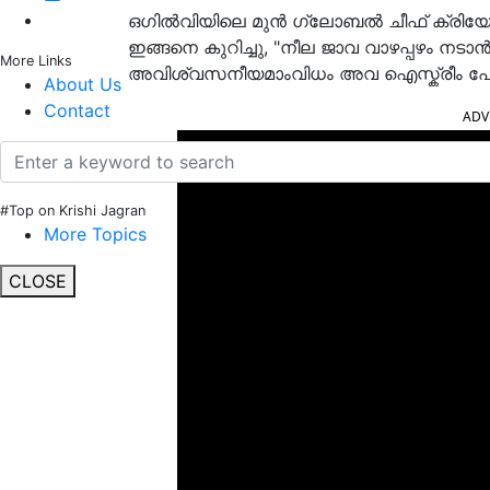
ഒഗിൽവിയിലെ മുൻ ഗ്ലോബൽ ചീഫ് ക്രിയേറ്റീ
ഇങ്ങനെ കുറിച്ചു, "നീല ജാവ വാഴപ്പഴം നട
More Links
അവിശ്വസനീയമാംവിധം അവ ഐസ്ക്രീം പോ
About Us
Contact
ADV
#Top on Krishi Jagran
More Topics
CLOSE