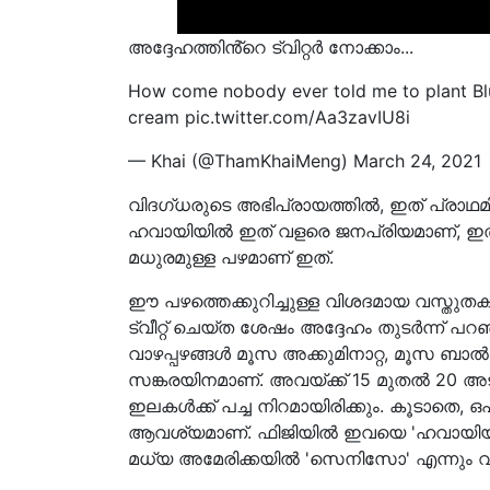
അദ്ദേഹത്തിൻ്റെ ട്വിറ്റർ നോക്കാം...
How come nobody ever told me to plant Blue
cream pic.twitter.com/Aa3zavIU8i
— Khai (@ThamKhaiMeng) March 24, 2021
വിദഗ്ധരുടെ അഭിപ്രായത്തിൽ, ഇത് പ്രാഥമ
ഹവായിയിൽ ഇത് വളരെ ജനപ്രിയമാണ്, ഇതിനെ 
മധുരമുള്ള പഴമാണ് ഇത്.
ഈ പഴത്തെക്കുറിച്ചുള്ള വിശദമായ വസ്തുത
ട്വീറ്റ് ചെയ്ത ശേഷം അദ്ദേഹം തുടർന്ന
വാഴപ്പഴങ്ങൾ മൂസ അക്കുമിനാറ്റ, മൂസ 
സങ്കരയിനമാണ്. അവയ്ക്ക് 15 മുതൽ 20 അട
ഇലകൾക്ക് പച്ച നിറമായിരിക്കും. കൂടാതെ, ഒപ
ആവശ്യമാണ്. ഫിജിയിൽ ഇവയെ 'ഹവായിയൻ ബ
മധ്യ അമേരിക്കയിൽ 'സെനിസോ' എന്നും വിളി