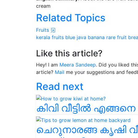
cream
Related Topics
Fruits
kerala
fruits
blue java banana
rare fruit
bre
Like this article?
Hey! I am
Meera Sandeep
. Did you liked th
article?
Mail
me your suggestions and feed
Read next
കിവി വീട്ടിൽ എങ്ങനെ
ചെറുനാരങ്ങ കൃഷി വീ