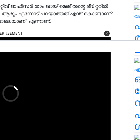
വ് ഓഫീസർ താം ഖായ് മെങ് തന്റെ ട്വിറ്ററിൽ
ാൻ ആരും എന്നോട് പറയാത്തത് എന്ത് കൊണ്ടാണ്?
ലെയാണ്" എന്നാണ്.
ERTISEMENT
ത
ച
ര
എ
ശ