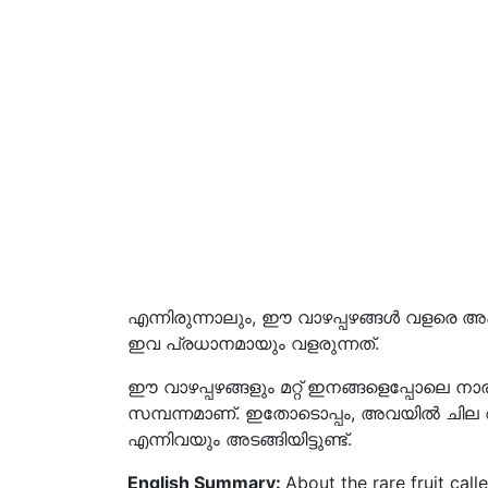
എന്നിരുന്നാലും, ഈ വാഴപ്പഴങ്ങൾ വളരെ
ഇവ പ്രധാനമായും വളരുന്നത്.
ഈ വാഴപ്പഴങ്ങളും മറ്റ് ഇനങ്ങളെപ്പോലെ നാ
സമ്പന്നമാണ്. ഇതോടൊപ്പം, അവയിൽ ചില 
എന്നിവയും അടങ്ങിയിട്ടുണ്ട്.
English Summary:
About the rare fruit call