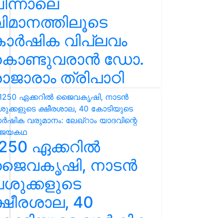
ിന്നാലെ
ിമാനത്തിലൂടെ
കാർഷിക വിപ്ലവം
കൊണ്ടുവരാൻ ഡോ.
ാജാരാം ത്രിപാഠി
250 ഏക്കറിൽ
ജൈവകൃഷി, നാടൻ
ശുക്കളുടെ
്ഷീരശാല, 40