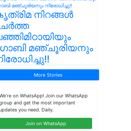
ൃത്രിമ നിറങ്ങൾ
ചേർത്ത
ഞ്ഞിമിഠായിയും
ഗോബി മഞ്ചൂരിയനും
ിരോധിച്ചു!!
More Stories
We're on WhatsApp! Join our WhatsApp
group and get the most important
updates you need. Daily.
Join on WhatsApp