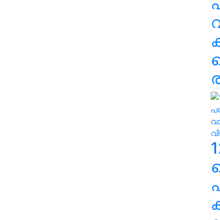
പ
വ
ര
1
പ
ക