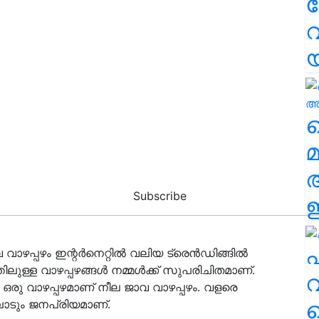
വ
വ
മ
Subscribe
ഈ
എ
വാഴപ്പഴം ഇന്റർനെറ്റിൽ വലിയ ട്രെൻഡിങ്ങിൽ
ത്തിലുള്ള വാഴപ്പഴങ്ങൾ നമ്മൾക്ക് സുപരിചിതമാണ്.
വ
ഒരു വാഴപ്പഴമാണ് നീല ജാവ വാഴപ്പഴം. വളരെ
ടും ജനപ്രിയമാണ്.