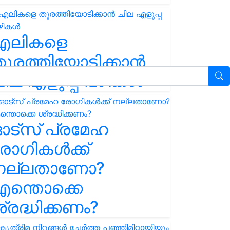
എലികളെ
ുരത്തിയോടിക്കാൻ
ില എളുപ്പ വഴികൾ
ഓട്സ് പ്രമേഹ
ോഗികൾക്ക്
നല്ലതാണോ?
ന്തൊക്കെ
്രദ്ധിക്കണം?