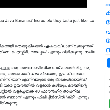
ക
 Java Bananas? Incredible they taste just like ice
പ
ികമായി തെക്കുകിഴക്കൻ ഏഷ്യയിലാണ് വളരുന്നത്,
ന
'ഐസ്ക്രീം വാഴപ്പഴം' എന്നും വിളിക്കുന്നു. നല്ല
കളുള്ള ഒരു അമസോപീഡിയ ലിങ്ക് പരാമർശിച്ച ഒരു
് പറഞ്ഞു അമസോപീഡിയ പ്രകാരം, ഈ നീല ജാവ
ബാൽബിസിയാന എന്നിവയുടെ ഒരു ട്രൈപ്ലോയിഡ്
ി വരെ ഉയരത്തിൽ വളരാൻ കഴിയും, മരത്തിന്റെ
്റ്റിമൽ വളർച്ചയ്ക്ക് 40 ഫാരൻഹീറ്റ് താപനില
നാന' എന്നും ഫിലിപ്പീൻസിൽ 'ക്രീ' എന്നും
ക്കുന്നു.