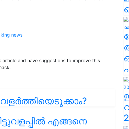
ല
aking news
is article and have suggestions to improve this
എ
back.
 വളർത്തിയെടുക്കാം?
2
ട്ടുവളപ്പിൽ എങ്ങനെ