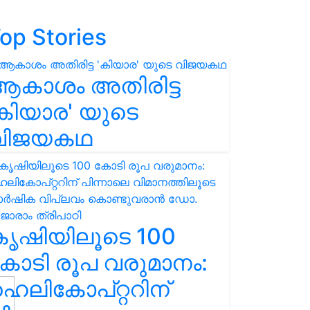
op Stories
ആകാശം അതിരിട്ട
കിയാര' യുടെ
വിജയകഥ
കൃഷിയിലൂടെ 100
ോടി രൂപ വരുമാനം:
െലികോപ്റ്ററിന്