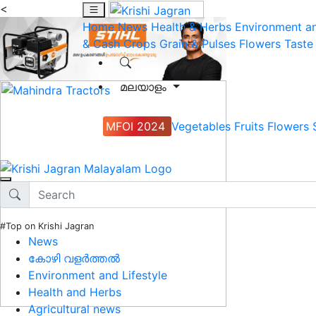
<
Home
News
Health & Herbs
Environment an
& Cash Crops
Grain & Pulses
Flowers
Taste
മലയാളം
MFOI 2024
Vegetables
Fruits
Flowers
#Top on Krishi Jagran
News
കോഴി വളർത്തൽ
Environment and Lifestyle
Health and Herbs
Agricultural news