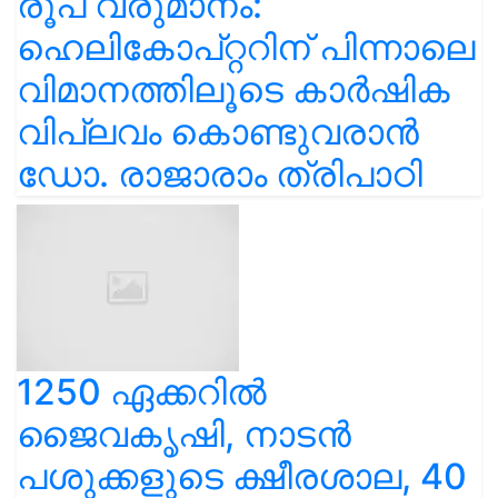
രൂപ വരുമാനം:
ഹെലികോപ്റ്ററിന് പിന്നാലെ
വിമാനത്തിലൂടെ കാർഷിക
വിപ്ലവം കൊണ്ടുവരാൻ
ഡോ. രാജാരാം ത്രിപാഠി
1250 ഏക്കറിൽ
ജൈവകൃഷി, നാടൻ
പശുക്കളുടെ ക്ഷീരശാല, 40