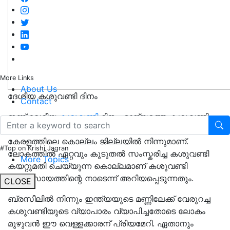
More Links
About Us
ദേശീയ കശുവണ്ടി ദിനം
Contact
ഇന്ന് ദേശീയ
കശുവണ്ടി
ദിനം. രാജ്യത്തെ കശുവണ്ടി
കയറ്റുമതിയിൽ 75 ശതമാനത്തിൽ അധികവും നമ്മുടെ
കേരളത്തിലെ കൊല്ലം ജില്ലയിൽ നിന്നുമാണ്.
#Top on Krishi Jagran
ലോകത്തിൽ ഏറ്റവും കൂടുതൽ സംസ്കരിച്ച കശുവണ്ടി
More Topics
കയറ്റുമതി ചെയ്യുന്ന കൊല്ലമാണ് കശുവണ്ടി
വ്യവസായത്തിന്റെ നാടെന്ന് അറിയപ്പെടുന്നതും.
CLOSE
ബ്രസീലിൽ നിന്നും ഇന്ത്യയുടെ മണ്ണിലേക്ക് വേരുറച്ച
കശുവണ്ടിയുടെ വ്യാപാരം വ്യാപിച്ചതോടെ ലോകം
മുഴുവൻ ഈ വെള്ളക്കാരന് പ്രിയമേറി. ഏതാനും