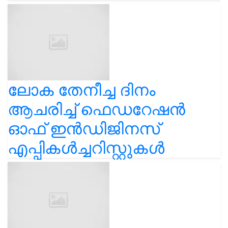
ലോക തേനീച്ച ദിനം
ആചരിച്ച് ഫെഡറേഷൻ
ഓഫ് ഇൻഡിജിനസ്
എപ്പികൾച്ചറിസ്റ്റുകൾ