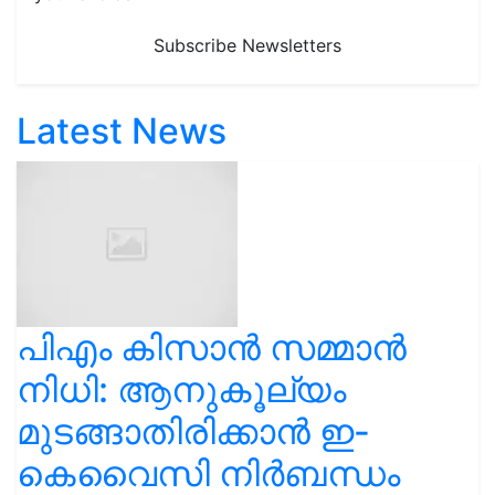
Subscribe Newsletters
Latest News
പിഎം കിസാൻ സമ്മാൻ
നിധി: ആനുകൂല്യം
മുടങ്ങാതിരിക്കാൻ ഇ-
കെവൈസി നിർബന്ധം