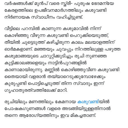
വർഷങ്ങൾക്ക് മുൻപ് വരെ സ്ത്രീ- പുരുഷ ഭേദമന്യേ
കേരളത്തിലെ ഉപജീവനമാർഗത്തിലും കശുവണ്ടി
നിർണായക സ്വാധീനം വഹിച്ചിട്ടുണ്ട്.
വീട്ടിലെ പറമ്പിൽ കാണുന്ന കശുമാവിൽ നിന്ന്
കൊഴിഞ്ഞു വീഴുന്ന കശുവണ്ടി പെറുക്കിയെടുത്ത്,
തീയിൽ ചുട്ടെടുത്ത് കഴിച്ചിരുന്ന കാലം മലയാളത്തിന്
ഓർമകളാണ്. മഞ്ഞയും ചുവപ്പും നിറത്തിലുള്ള പഴുത്ത
കശുമാങ്ങയുടെ ചാറൂറ്റിക്കുടിച്ചും രുചി നുണഞ്ഞ
കുട്ടിക്കാലങ്ങളെയും നാട്ടിൻപുറങ്ങളിൽ
കാണാമായിരുന്നു. മണ്ണിൽ കൊഴിഞ്ഞുവീണ കശുവണ്ടി
തൈയായി വളരാൻ തയ്യാറെടുക്കുമ്പോഴേക്കും
കുരുപ്പണ്ടി പൊട്ടിച്ചെടുത്ത് തിന്ന സ്വാദും ഇന്ന്
ഗൃഹാതുരത്വത്തിലേക്ക് മാറി.
രുചിയിലും മണത്തിലും കേമനായ
കശുവണ്ടി
യിൽ
പോഷകഗുണങ്ങൾ വളരെ അടങ്ങിയിട്ടുള്ളതിനാൽ
തന്നെ ആരോഗ്യത്തിനും ഇവ മികച്ചതാണ്.