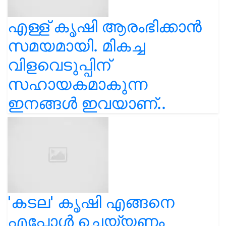
എള്ള് കൃഷി ആരംഭിക്കാൻ
സമയമായി. മികച്ച
വിളവെടുപ്പിന്
സഹായകമാകുന്ന
ഇനങ്ങൾ ഇവയാണ്..
'കടല' കൃഷി എങ്ങനെ
എപ്പോൾ ചെയ്യണം