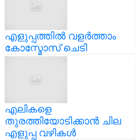
എളുപ്പത്തിൽ വളർത്താം
കോസ്മോസ് ചെടി
എലികളെ
തുരത്തിയോടിക്കാൻ ചില
എളുപ്പ വഴികൾ