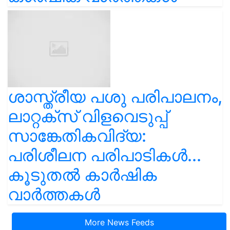
ശാസ്ത്രീയ പശു പരിപാലനം,
ലാറ്റക്സ് വിളവെടുപ്പ്
സാങ്കേതികവിദ്യ:
പരിശീലന പരിപാടികൾ...
കൂടുതൽ കാർഷിക
വാർത്തകൾ
More News Feeds