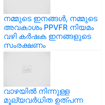
നമ്മുടെ ഇനങ്ങൾ, നമ്മുടെ
അവകാശം PPVFR നിയമം
വഴി കർഷക ഇനങ്ങളുടെ
സംരക്ഷണം
വാഴയിൽ നിന്നുള്ള
മൂല്യവർധിത ഉത്പന്ന