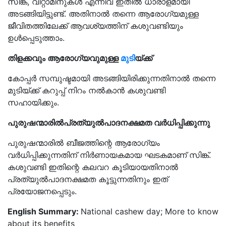
സിങ്ക്, വിറ്റാമിനുകൾ എന്നിവ ഇതിൽ ധാരാളമായി
അടങ്ങിയിട്ടുണ്ട്. അതിനാൽ തന്നെ ആരോഗ്യമുള്ള
ജീവിതത്തിലേക്ക് ആവശ്യത്തിന് കശുവണ്ടിയും
ഉൾപ്പെടുത്താം.
തിളക്കവും ആരോഗ്യവുമുള്ള
മുടി
യ്ക്ക്
കോപ്പർ സമ്പുഷ്ടമായി അടങ്ങിയിരിക്കുന്നതിനാൽ തന്നെ
മുടിയ്ക്ക് കറുപ്പ് നിറം നൽകാൻ കശുവണ്ടി
സഹായിക്കും.
പുരുഷന്മാരിൽപ്രത്യുൽപാദനക്ഷമത വർധിപ്പിക്കുന്നു
പുരുഷന്മാരിൽ ബീജത്തിന്റെ ആരോഗ്യം
വർധിപ്പിക്കുന്നതിന് നിർണായകമായ ഘടകമാണ് സിങ്ക്.
കശുവണ്ടി ഇതിന്റെ കലവറ കൂടിയായതിനാൽ
പ്രത്യുൽപാദനക്ഷമത കൂട്ടുന്നതിനും ഇത്
പ്രയോജനപ്പെടും.
English Summary:
National cashew day; More to know
about its benefits