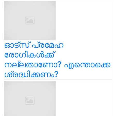
ഓട്സ് പ്രമേഹ
രോഗികൾക്ക്
നല്ലതാണോ? എന്തൊക്കെ
ശ്രദ്ധിക്കണം?