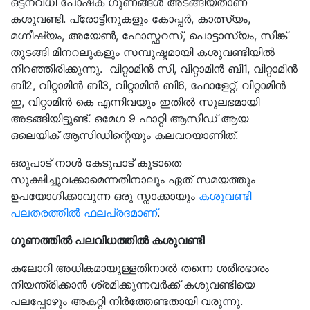
ഒട്ടനവധി പോഷക ഗുണങ്ങൾ അടങ്ങിയതാണ്
കശുവണ്ടി. പ്രോട്ടീനുകളും കോപ്പർ, കാത്സ്യം,
മഗ്നീഷ്യം, അയേൺ, ഫോസ്ഫറസ്, പൊട്ടാസ്യം, സിങ്ക്
തുടങ്ങി മിനറലുകളും സമ്പുഷ്ടമായി കശുവണ്ടിയിൽ
നിറഞ്ഞിരിക്കുന്നു. വിറ്റാമിൻ സി, വിറ്റാമിൻ ബി1, വിറ്റാമിൻ
ബി2, വിറ്റാമിൻ ബി3, വിറ്റാമിൻ ബി6, ഫോളേറ്റ്, വിറ്റാമിൻ
ഇ, വിറ്റാമിൻ കെ എന്നിവയും ഇതിൽ സുലഭമായി
അടങ്ങിയിട്ടുണ്ട്. ഒമേഗ 9 ഫാറ്റി ആസിഡ് ആയ
ഒലെയിക് ആസിഡിന്റെയും കലവറയാണിത്.
ഒരുപാട് നാൾ കേടുപാട് കൂടാതെ
സൂക്ഷിച്ചുവക്കാമെന്നതിനാലും ഏത് സമയത്തും
ഉപയോഗിക്കാവുന്ന ഒരു സ്നാക്കായും
കശുവണ്ടി
പലതരത്തിൽ ഫലപ്രദമാണ്
.
ഗുണത്തിൽ പലവിധത്തിൽ കശുവണ്ടി
കലോറി അധികമായുള്ളതിനാൽ തന്നെ ശരീരഭാരം
നിയന്ത്രിക്കാൻ ശ്രമിക്കുന്നവർക്ക് കശുവണ്ടിയെ
പലപ്പോഴും അകറ്റി നിർത്തേണ്ടതായി വരുന്നു.