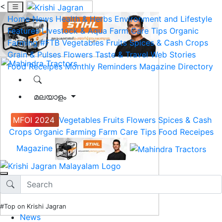
<
Home
News
Health & Herbs
Environment and Lifestyle
Features
Livestock & Aqua
Farm Care Tips
Organic
Farming
#FTB
Vegetables
Fruits
Spices & Cash Crops
Grain & Pulses
Flowers
Taste & Travel
Web Stories
Food Receipes
Monthly Reminders
Magazine
Directory
മലയാളം
MFOI 2024
Vegetables
Fruits
Flowers
Spices & Cash
Crops
Organic Farming
Farm Care Tips
Food Receipes
Magazine
#Top on Krishi Jagran
News