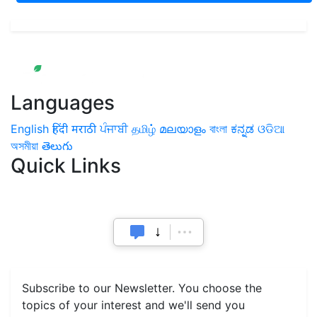
Languages
English
हिंदी
मराठी
ਪੰਜਾਬੀ
தமிழ்
മലയാളം
বাংলা
ಕನ್ನಡ
ଓଡିଆ
অসমীয়া
తెలుగు
Quick Links
Home
News
Health & Herbs
Environment and Lifestyle
Features
Livestock & Aqua
Farm Care Tips
Organic
Farming
#FTB
Vegetables
Fruits
Spices & Cash Crops
Grain & Pulses
Flowers
Taste & Travel
Food Receipes
Monthly Reminders
Subscribe to our Newsletter. You choose the
topics of your interest and we'll send you