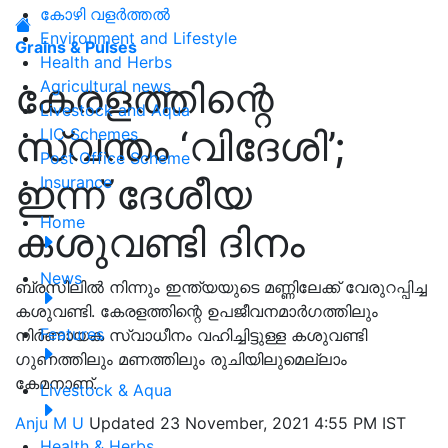
കോഴി വളർത്തൽ
Environment and Lifestyle
Grains & Pulses
Health and Herbs
കേരളത്തിന്റെ
Agricultural news
Livestock and Aqua
സ്വന്തം ‘വിദേശി’;
LIC Schemes
Post Office Scheme
ഇന്ന് ദേശീയ
Insurance
Home
കശുവണ്ടി ദിനം
News
ബ്രസീലിൽ നിന്നും ഇന്ത്യയുടെ മണ്ണിലേക്ക് വേരുറപ്പിച്ച
കശുവണ്ടി. കേരളത്തിന്റെ ഉപജീവനമാർഗത്തിലും
Features
നിർണായക സ്വാധീനം വഹിച്ചിട്ടുള്ള കശുവണ്ടി
ഗുണത്തിലും മണത്തിലും രുചിയിലുമെല്ലാം
കേമനാണ്.
Livestock & Aqua
Anju M U
Updated 23 November, 2021 4:55 PM IST
Health & Herbs