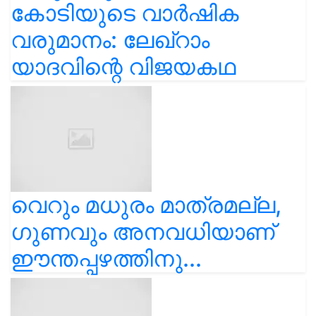
കോടിയുടെ വാർഷിക
വരുമാനം: ലേഖ്‌റാം
യാദവിന്റെ വിജയകഥ
വെറും മധുരം മാത്രമല്ല,
ഗുണവും അനവധിയാണ്
ഈന്തപ്പഴത്തിനു...