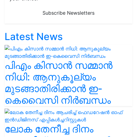
Subscribe Newsletters
Latest News
പിഎം കിസാൻ സമ്മാൻ
നിധി: ആനുകൂല്യം
മുടങ്ങാതിരിക്കാൻ ഇ-
കെവൈസി നിർബന്ധം
ലോക തേനീച്ച ദിനം