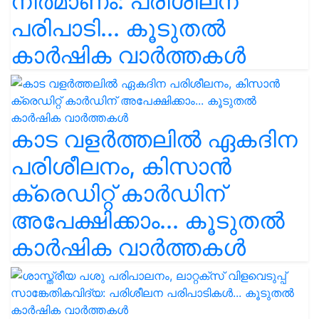
നിർമാണം: പരിശീലന
പരിപാടി... കൂടുതൽ
കാർഷിക വാർത്തകൾ
കാട വളര്‍ത്തലിൽ ഏകദിന
പരിശീലനം, കിസാൻ
ക്രെഡിറ്റ് കാർഡിന്
അപേക്ഷിക്കാം... കൂടുതൽ
കാർഷിക വാർത്തകൾ