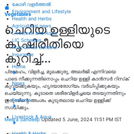
കോഴി വളർത്തൽ
Environment and Lifestyle
Vegetables
Health and Herbs
ചെറിയ ഉള്ളിയുടെ
Agricultural news
Livestock and Aqua
കൃഷിരീതിയെ
LIC Schemes
Post Office Scheme
കുറിച്ച്...
Insurance
Home
പ്രമേഹം, വിളര്‍ച്ച, മൂലക്കുരു, അലര്‍ജി എന്നിവയെ
പാടെ നീക്കുന്നതിനൊപ്പം ചെറിയ ഉള്ളി കാന്‍സര്‍ റിസ്‌ക്
News
കുറയ്‌ക്കുകയും, ഹൃദയാരോഗ്യം വർധിപ്പിക്കുകയും
ചെയ്യുന്നു. കൂടാതെ ശരീരവിളർച്ചയെ തടയുന്നതിനും
Features
ഇരുമ്പിന്റെ അംശം കൂടുതലായ ചെറിയ ഉള്ളിക്ക്
സാധിക്കും.
Livestock & Aqua
Meera Sandeep
Updated 5 June, 2024 11:51 PM IST
Health & Herbs