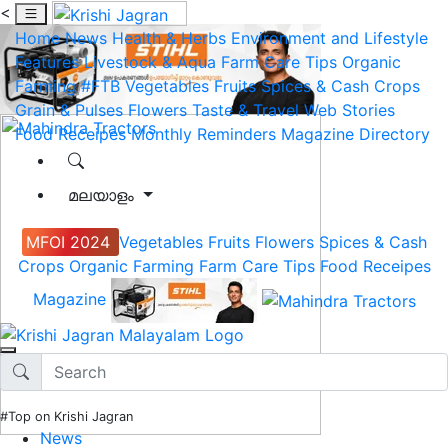
<
Home
News
Health & Herbs
Environment and Lifestyle
Features
Livestock & Aqua
Farm Care Tips
Organic
Farming
#FTB
Vegetables
Fruits
Spices & Cash Crops
Grain & Pulses
Flowers
Taste & Travel
Web Stories
Food Receipes
Monthly Reminders
Magazine
Directory
മലയാളം
MFOI 2024
Vegetables
Fruits
Flowers
Spices & Cash
Crops
Organic Farming
Farm Care Tips
Food Receipes
Magazine
#Top on Krishi Jagran
News