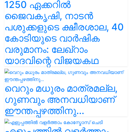
1250 ഏക്കറിൽ
ജൈവകൃഷി, നാടൻ
പശുക്കളുടെ ക്ഷീരശാല, 40
കോടിയുടെ വാർഷിക
വരുമാനം: ലേഖ്‌റാം
യാദവിന്റെ വിജയകഥ
വെറും മധുരം മാത്രമല്ല,
ഗുണവും അനവധിയാണ്
ഈന്തപ്പഴത്തിനു...
എളുപ്പത്തിൽ വളർത്താം