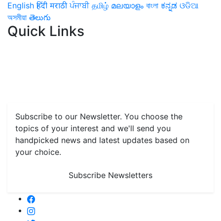
English
हिंदी
मराठी
ਪੰਜਾਬੀ
தமிழ்
മലയാളം
বাংলা
ಕನ್ನಡ
ଓଡିଆ
অসমীয়া
తెలుగు
Quick Links
Home
News
Health & Herbs
Environment and Lifestyle
Features
Livestock & Aqua
Farm Care Tips
Organic
Farming
#FTB
Vegetables
Fruits
Spices & Cash Crops
Grain & Pulses
Flowers
Taste & Travel
Food Receipes
Monthly Reminders
Subscribe to our Newsletter. You choose the
topics of your interest and we'll send you
handpicked news and latest updates based on
your choice.
Subscribe Newsletters