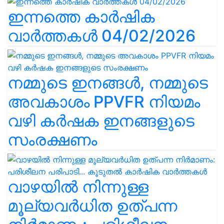
ഇന്നത്തെ കാർഷിക
വാർത്തകൾ 04/02/2026
നമ്മുടെ ഇനങ്ങൾ, നമ്മുടെ
അവകാശം PPVFR നിയമം
വഴി കർഷക ഇനങ്ങളുടെ
സംരക്ഷണം
വാഴയിൽ നിന്നുള്ള
മൂല്യവർധിത ഉത്പന്ന