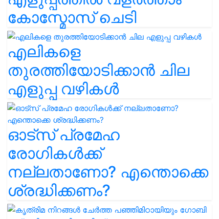
കോസ്മോസ് ചെടി
എലികളെ
തുരത്തിയോടിക്കാൻ ചില
എളുപ്പ വഴികൾ
ഓട്സ് പ്രമേഹ
രോഗികൾക്ക്
നല്ലതാണോ? എന്തൊക്കെ
ശ്രദ്ധിക്കണം?