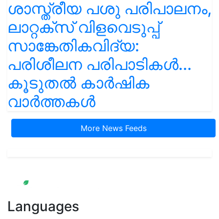
ശാസ്ത്രീയ പശു പരിപാലനം,
ലാറ്റക്സ് വിളവെടുപ്പ്
സാങ്കേതികവിദ്യ:
പരിശീലന പരിപാടികൾ...
കൂടുതൽ കാർഷിക
വാർത്തകൾ
More News Feeds
Languages