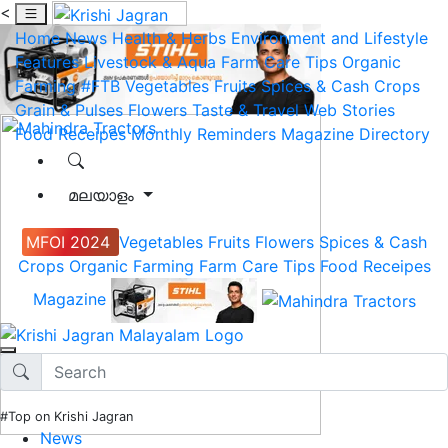
<
Home
News
Health & Herbs
Environment and Lifestyle
Features
Livestock & Aqua
Farm Care Tips
Organic
Farming
#FTB
Vegetables
Fruits
Spices & Cash Crops
Grain & Pulses
Flowers
Taste & Travel
Web Stories
Food Receipes
Monthly Reminders
Magazine
Directory
മലയാളം
MFOI 2024
Vegetables
Fruits
Flowers
Spices & Cash
Crops
Organic Farming
Farm Care Tips
Food Receipes
Magazine
#Top on Krishi Jagran
News