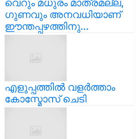
വെറും മധുരം മാത്രമല്ല,
ഗുണവും അനവധിയാണ്
ഈന്തപ്പഴത്തിനു...
എളുപ്പത്തിൽ വളർത്താം
കോസ്മോസ് ചെടി