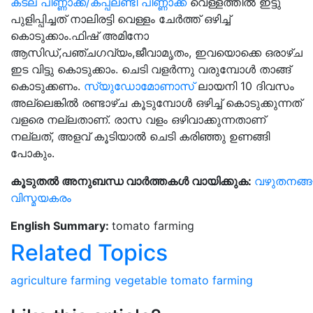
കടല പിണ്ണാക്ക്/കപ്പലണ്ടി പിണ്ണാക്ക്
വെള്ളത്തില്‍ ഇട്ടു
പുളിപ്പിച്ചത് നാലിരട്ടി വെള്ളം ചേര്‍ത്ത് ഒഴിച്ച്
കൊടുക്കാം.ഫിഷ് അമിനോ
ആസിഡ്,പഞ്ചഗവ്യം,ജീവാമൃതം, ഇവയൊക്കെ ഒരാഴ്ച
ഇട വിട്ടു കൊടുക്കാം. ചെടി വളര്‍ന്നു വരുമ്പോള്‍ താങ്ങ്
കൊടുക്കണം.
സ്യുഡോമോണാസ്
ലായനി 10 ദിവസം
അല്ലെങ്കില്‍ രണ്ടാഴ്ച കൂടുമ്പോള്‍ ഒഴിച്ച് കൊടുക്കുന്നത്
വളരെ നല്ലതാണ്. രാസ വളം ഒഴിവാക്കുന്നതാണ്
നല്ലത്, അളവ് കൂടിയാല്‍ ചെടി കരിഞ്ഞു ഉണങ്ങി
പോകും.
കൂടുതൽ
അനുബന്ധ
വാർത്തകൾ
വായിക്കുക:
വഴുതനങ്ങ
വിസ്മയകരം
English Summary:
tomato farming
Related Topics
agriculture
farming
vegetable
tomato farming