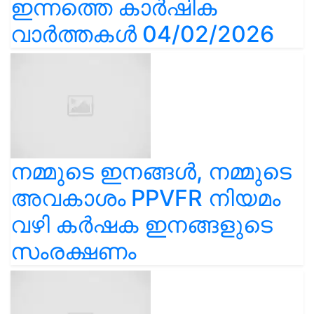
ഇന്നത്തെ കാർഷിക
വാർത്തകൾ 04/02/2026
നമ്മുടെ ഇനങ്ങൾ, നമ്മുടെ
അവകാശം PPVFR നിയമം
വഴി കർഷക ഇനങ്ങളുടെ
സംരക്ഷണം