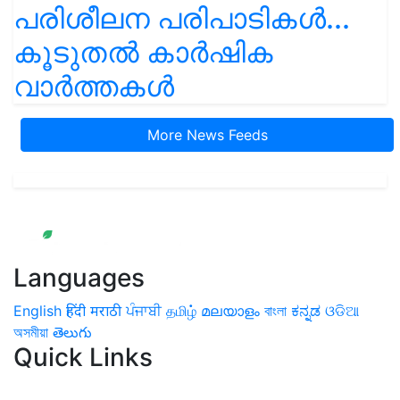
പരിശീലന പരിപാടികൾ...
കൂടുതൽ കാർഷിക
വാർത്തകൾ
More News Feeds
Languages
English
हिंदी
मराठी
ਪੰਜਾਬੀ
தமிழ்
മലയാളം
বাংলা
ಕನ್ನಡ
ଓଡିଆ
অসমীয়া
తెలుగు
Quick Links
Home
News
Health & Herbs
Environment and Lifestyle