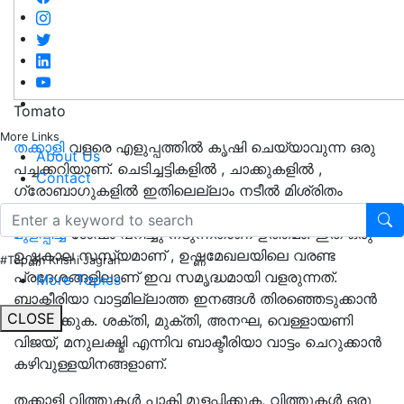
Tomato
More Links
തക്കാളി
വളരെ എളുപ്പത്തില്‍ കൃഷി ചെയ്യാവുന്ന ഒരു
About Us
പച്ചക്കറിയാണ്. ചെടിച്ചട്ടികളില്‍ , ചാക്കുകളില്‍ ,
Contact
ഗ്രോബാഗുകളില്‍ ഇതിലെല്ലാം നടീല്‍ മിശ്രിതം
നിറച്ചശേഷം തൈകള്‍ പറിച്ചു നടാം.
വിത്ത് പാകി
മുളപ്പിച്ച
ശേഷം പറിച്ചു നടുന്നതാണ് ഉത്തമം. ഇത് ഒരു
ഉഷ്ണകാല സസ്യമാണ് , ഉഷ്ണമേഖലയിലെ വരണ്ട
#Top on Krishi Jagran
പ്രദേശങ്ങളിലാണ് ഇവ സമൃദ്ധമായി വളരുന്നത്.
More Topics
ബാക്ടീരിയാ വാട്ടമില്ലാത്ത ഇനങ്ങള്‍ തിരഞ്ഞെടുക്കാന്‍
CLOSE
ശ്രദ്ധിക്കുക. ശക്തി, മുക്തി, അനഘ, വെള്ളായണി
വിജയ്, മനുലക്ഷ്മി എന്നിവ ബാക്ടീരിയാ വാട്ടം ചെറുക്കാന്‍
കഴിവുള്ളയിനങ്ങളാണ്.
തക്കാളി വിത്തുകള്‍ പാകി മുളപ്പിക്കുക, വിത്തുകള്‍ ഒരു