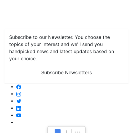
Features
Livestock & Aqua
Farm Care Tips
Organic
Farming
#FTB
Vegetables
Fruits
Spices & Cash Crops
Grain & Pulses
Flowers
Taste & Travel
Food Receipes
Monthly Reminders
Subscribe to our Newsletter. You choose the
topics of your interest and we'll send you
handpicked news and latest updates based on
your choice.
Subscribe Newsletters