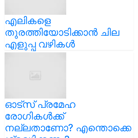
എലികളെ
തുരത്തിയോടിക്കാൻ ചില
എളുപ്പ വഴികൾ
ഓട്സ് പ്രമേഹ
രോഗികൾക്ക്
നല്ലതാണോ? എന്തൊക്കെ