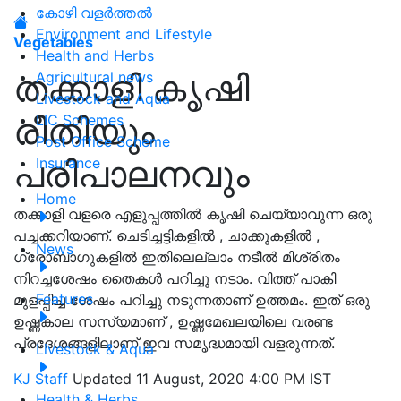
കോഴി വളർത്തൽ
Environment and Lifestyle
Vegetables
Health and Herbs
തക്കാളി കൃഷി
Agricultural news
Livestock and Aqua
രീതിയും
LIC Schemes
Post Office Scheme
പരിപാലനവും
Insurance
Home
തക്കാളി വളരെ എളുപ്പത്തില്‍ കൃഷി ചെയ്യാവുന്ന ഒരു
പച്ചക്കറിയാണ്. ചെടിച്ചട്ടികളില്‍ , ചാക്കുകളില്‍ ,
News
ഗ്രോബാഗുകളില്‍ ഇതിലെല്ലാം നടീല്‍ മിശ്രിതം
നിറച്ചശേഷം തൈകള്‍ പറിച്ചു നടാം. വിത്ത് പാകി
Features
മുളപ്പിച്ച ശേഷം പറിച്ചു നടുന്നതാണ് ഉത്തമം. ഇത് ഒരു
ഉഷ്ണകാല സസ്യമാണ് , ഉഷ്ണമേഖലയിലെ വരണ്ട
പ്രദേശങ്ങളിലാണ് ഇവ സമൃദ്ധമായി വളരുന്നത്.
Livestock & Aqua
KJ Staff
Updated 11 August, 2020 4:00 PM IST
Health & Herbs