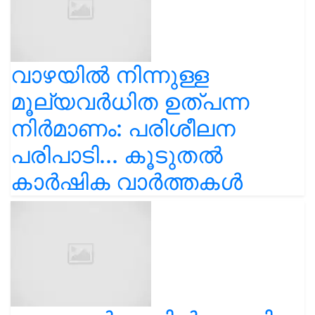
വാഴയിൽ നിന്നുള്ള
മൂല്യവർധിത ഉത്പന്ന
നിർമാണം: പരിശീലന
പരിപാടി... കൂടുതൽ
കാർഷിക വാർത്തകൾ