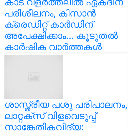
കാട വളര്‍ത്തലിൽ ഏകദിന
പരിശീലനം, കിസാൻ
ക്രെഡിറ്റ് കാർഡിന്
അപേക്ഷിക്കാം... കൂടുതൽ
കാർഷിക വാർത്തകൾ
ശാസ്ത്രീയ പശു പരിപാലനം,
ലാറ്റക്സ് വിളവെടുപ്പ്
സാങ്കേതികവിദ്യ: