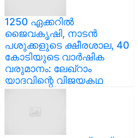
1250 ഏക്കറിൽ
ജൈവകൃഷി, നാടൻ
പശുക്കളുടെ ക്ഷീരശാല, 40
കോടിയുടെ വാർഷിക
വരുമാനം: ലേഖ്‌റാം
യാദവിന്റെ വിജയകഥ