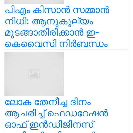
പിഎം കിസാൻ സമ്മാൻ
നിധി: ആനുകൂല്യം
മുടങ്ങാതിരിക്കാൻ ഇ-
കെവൈസി നിർബന്ധം
ലോക തേനീച്ച ദിനം
ആചരിച്ച് ഫെഡറേഷൻ
ഓഫ് ഇൻഡിജിനസ്