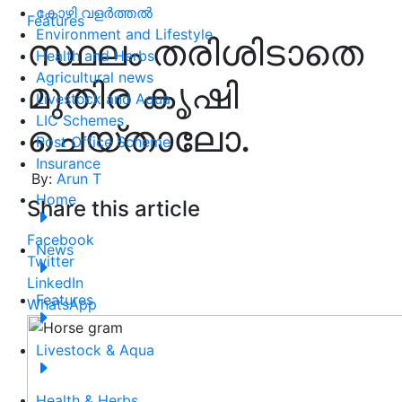
കോഴി വളർത്തൽ
Features
Environment and Lifestyle
സ്ഥലം തരിശിടാതെ
Health and Herbs
Agricultural news
മുതിര കൃഷി
Livestock and Aqua
LIC Schemes
ചെയ്താലോ.
Post Office Scheme
Insurance
By:
Arun T
Home
Share this article
Facebook
News
Twitter
LinkedIn
Features
WhatsApp
Livestock & Aqua
Health & Herbs