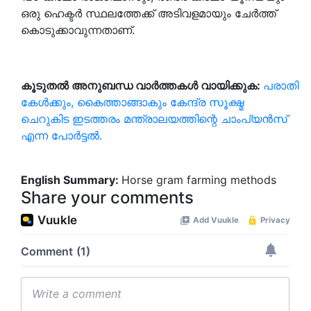
ഒരു ഹെക്ടർ സ്ഥലത്തേക്ക് അടിവളമായും ചേർത്ത്
കൊടുക്കാവുന്നതാണ്.
കൂടുതൽ
അനുബന്ധ
വാർത്തകൾ
വായിക്കുക:
പരാതി
കേള്‍ക്കും, കൈത്താങ്ങാകും കേന്ദ്ര സൂക്ഷ്മ
ചെറുകിട ഇടത്തരം മന്ത്രാലയത്തിന്റെ ചാംപ്യന്‍സ്
എന്ന പോര്‍ട്ടൽ.
English Summary:
Horse gram farming methods
Share your comments