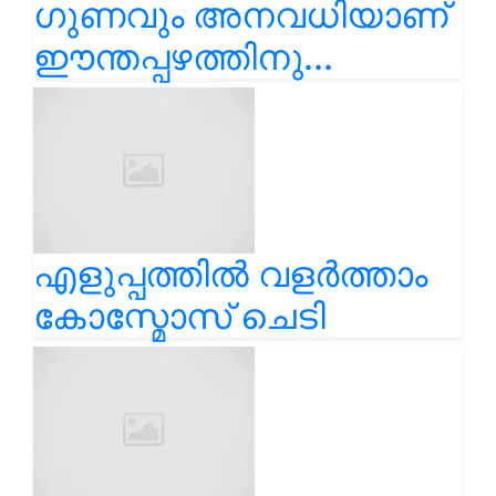
ഗുണവും അനവധിയാണ്
ഈന്തപ്പഴത്തിനു...
എളുപ്പത്തിൽ വളർത്താം
കോസ്മോസ് ചെടി