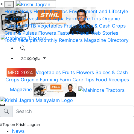
<
Home
News
Health & Herbs
Environment and Lifestyle
Features
Livestock & Aqua
Farm Care Tips
Organic
Farming
#FTB
Vegetables
Fruits
Spices & Cash Crops
Grain & Pulses
Flowers
Taste & Travel
Web Stories
Food Receipes
Monthly Reminders
Magazine
Directory
മലയാളം
MFOI 2024
Vegetables
Fruits
Flowers
Spices & Cash
Crops
Organic Farming
Farm Care Tips
Food Receipes
Magazine
#Top on Krishi Jagran
News