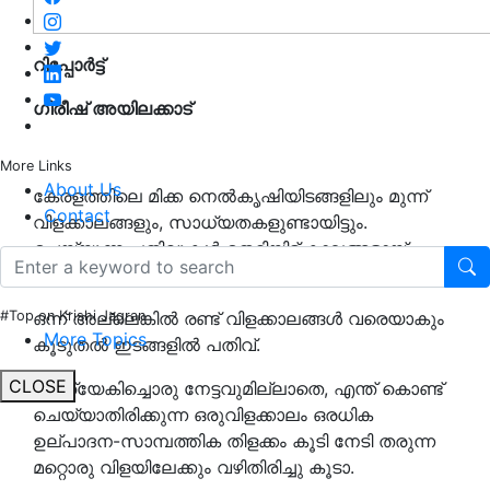
റിപ്പോർട്ട്
ഗിരീഷ് അയിലക്കാട്
More Links
About Us
കേരളത്തിലെ മിക്ക നെൽകൃഷിയിടങ്ങളിലും മുന്ന്
Contact
വിളക്കാലങ്ങളും, സാധ്യതകളുണ്ടായിട്ടും.
ചെയ്യുന്ന പതിവുകൾ തെറ്റിയിട്ട് കാലങ്ങളായ്
കഴിഞ്ഞു.
ഒന്ന് അല്ലെങ്കിൽ രണ്ട് വിളക്കാലങ്ങൾ വരെയാകും
#Top on Krishi Jagran
More Topics
കൂടുതൽ ഇടങ്ങളിൽ പതിവ്.
CLOSE
പ്രത്യേകിച്ചൊരു നേട്ടവുമില്ലാതെ, എന്ത് കൊണ്ട്
ചെയ്യാതിരിക്കുന്ന ഒരുവിളക്കാലം ഒരധിക
ഉല്പാദന-സാമ്പത്തിക തിളക്കം കൂടി നേടി തരുന്ന
മറ്റൊരു വിളയിലേക്കും വഴിതിരിച്ചു കൂടാ.