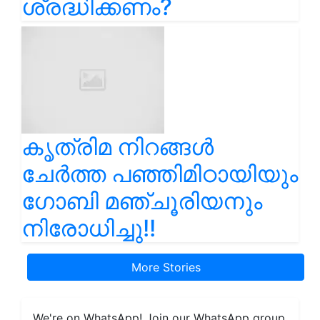
ശ്രദ്ധിക്കണം?
കൃത്രിമ നിറങ്ങൾ
ചേർത്ത പഞ്ഞിമിഠായിയും
ഗോബി മഞ്ചൂരിയനും
നിരോധിച്ചു!!
More Stories
We're on WhatsApp! Join our WhatsApp group