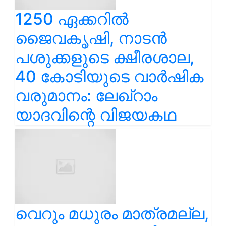
1250 ഏക്കറിൽ
ജൈവകൃഷി, നാടൻ
പശുക്കളുടെ ക്ഷീരശാല,
40 കോടിയുടെ വാർഷിക
വരുമാനം: ലേഖ്‌റാം
യാദവിന്റെ വിജയകഥ
വെറും മധുരം മാത്രമല്ല,