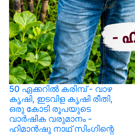
50 ഏക്കറിൽ കരിമ്പ് - വാഴ
കൃഷി, ഇടവിള കൃഷി രീതി,
ഒരു കോടി രൂപയുടെ
വാർഷിക വരുമാനം -
ഹിമാൻഷു നാഥ് സിംഗിന്റെ