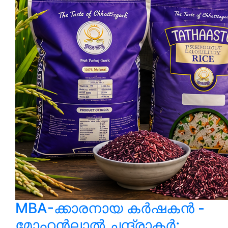
MBA-ക്കാരനായ കർഷകൻ -
മോഹൻലാൽ ചന്ദ്രാകർ;