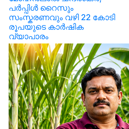
പർപ്പിൾ റൈസും
സംസ്കരണവും വഴി 22 കോടി
രൂപയുടെ കാർഷിക
വ്യാപാരം