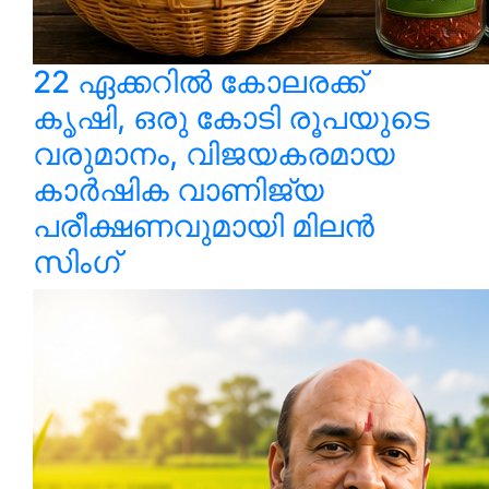
22 ഏക്കറിൽ കോലരക്ക്
കൃഷി, ഒരു കോടി രൂപയുടെ
വരുമാനം, വിജയകരമായ
കാർഷിക വാണിജ്യ
പരീക്ഷണവുമായി മിലൻ
സിംഗ്