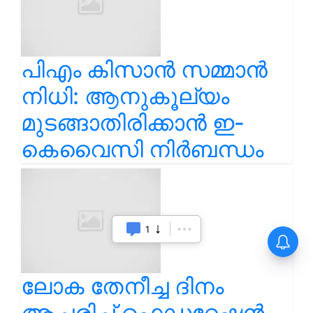
പിഎം കിസാൻ സമ്മാൻ
നിധി: ആനുകൂല്യം
മുടങ്ങാതിരിക്കാൻ ഇ-
കെവൈസി നിർബന്ധം
1
ലോക തേനീച്ച ദിനം
ആചരിച്ച് ഫെഡറേഷൻ