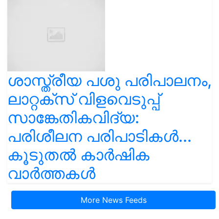
ശാസ്ത്രീയ പശു പരിപാലനം,
ലാറ്റക്സ് വിളവെടുപ്പ്
സാങ്കേതികവിദ്യ:
പരിശീലന പരിപാടികൾ...
കൂടുതൽ കാർഷിക
വാർത്തകൾ
More News Feeds