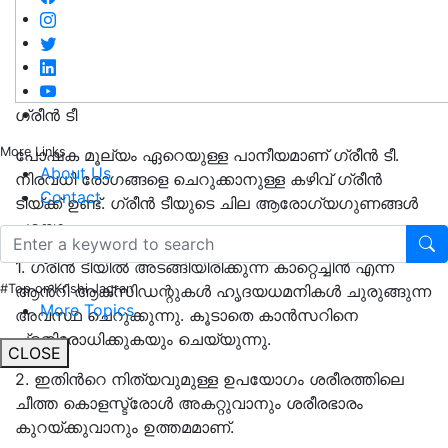
ഗ്രീൻ ടീ
More Links
പോഷക മൂല്യം ഏറെയുള്ള പാനീയമാണ് ഗ്രീൻ ടീ.
About Us
നിരവധി രോഗങ്ങളെ ചെറുക്കാനുള്ള കഴിവ് ഗ്രീൻ
Contact
ടീയ്ക്ക്‌ ഉണ്ട്. ഗ്രീൻ ടീയുടെ ചില ആരോഗ്യഗുണങ്ങൾ
പറയാം
1. ഗ്രീൻ ടീയിൽ അടങ്ങിയിരിക്കുന്ന കാറ്റെച്ചിൻ എന്ന
ആൻറി ആക്സിഡന്റുകൾ ഹൃദയധമനികൾ ചുരുങ്ങുന്ന
#Top on Krishi Jagran
More Topics
അവസ്ഥ ചെറുക്കുന്നു. കൂടാതെ കാൻസറിനെ
പ്രതിരോധിക്കുകയും ചെയ്യുന്നു.
CLOSE
2. ഇതിൻറെ നിത്യവുമുള്ള ഉപയോഗം ശരീരത്തിലെ
ചീത്ത കൊളസ്ട്രോൾ അകറ്റുവാനും ശരീരഭാരം
കുറയ്ക്കുവാനും ഉത്തമമാണ്.