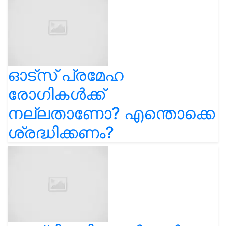
ഓട്സ് പ്രമേഹ
രോഗികൾക്ക്
നല്ലതാണോ? എന്തൊക്കെ
ശ്രദ്ധിക്കണം?