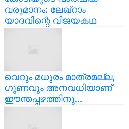
വരുമാനം: ലേഖ്‌റാം
യാദവിന്റെ വിജയകഥ
വെറും മധുരം മാത്രമല്ല,
ഗുണവും അനവധിയാണ്
ഈന്തപ്പഴത്തിനു...