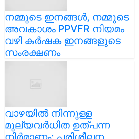
നമ്മുടെ ഇനങ്ങൾ, നമ്മുടെ
അവകാശം PPVFR നിയമം
വഴി കർഷക ഇനങ്ങളുടെ
സംരക്ഷണം
വാഴയിൽ നിന്നുള്ള
മൂല്യവർധിത ഉത്പന്ന
നിർമാണം: പരിശീലന