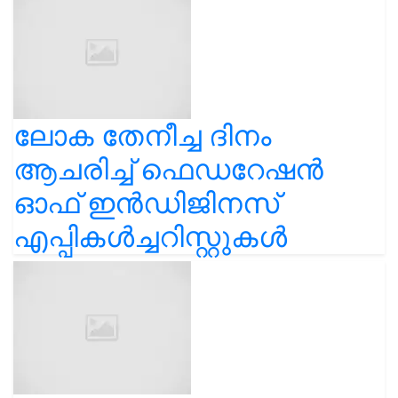
ലോക തേനീച്ച ദിനം
ആചരിച്ച് ഫെഡറേഷൻ
ഓഫ് ഇൻഡിജിനസ്
എപ്പികൾച്ചറിസ്റ്റുകൾ