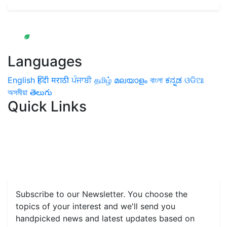
Languages
English
हिंदी
मराठी
ਪੰਜਾਬੀ
தமிழ்
മലയാളം
বাংলা
ಕನ್ನಡ
ଓଡିଆ
অসমীয়া
తెలుగు
Quick Links
Home
News
Health & Herbs
Environment and Lifestyle
Features
Livestock & Aqua
Farm Care Tips
Organic
Farming
#FTB
Vegetables
Fruits
Spices & Cash Crops
Grain & Pulses
Flowers
Taste & Travel
Food Receipes
Monthly Reminders
Subscribe to our Newsletter. You choose the
topics of your interest and we'll send you
handpicked news and latest updates based on