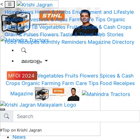
<
Home
News
Health & Herbs
Environment and Lifestyle
Features
Livestock & Aqua
Farm Care Tips
Organic
Farming
#FTB
Vegetables
Fruits
Spices & Cash Crops
Grain & Pulses
Flowers
Taste & Travel
Web Stories
Food Receipes
Monthly Reminders
Magazine
Directory
മലയാളം
MFOI 2024
Vegetables
Fruits
Flowers
Spices & Cash
Crops
Organic Farming
Farm Care Tips
Food Receipes
Magazine
#Top on Krishi Jagran
News