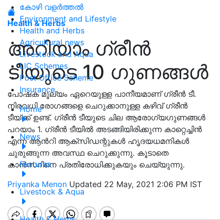
കോഴി വളർത്തൽ
Environment and Lifestyle
Health & Herbs
Health and Herbs
അറിയാം ഗ്രീൻ
Agricultural news
Livestock and Aqua
ടീയുടെ 10 ഗുണങ്ങൾ
LIC Schemes
Post Office Scheme
Insurance
പോഷക മൂല്യം ഏറെയുള്ള പാനീയമാണ് ഗ്രീൻ ടീ.
നിരവധി രോഗങ്ങളെ ചെറുക്കാനുള്ള കഴിവ് ഗ്രീൻ
Home
ടീയ്ക്ക്‌ ഉണ്ട്. ഗ്രീൻ ടീയുടെ ചില ആരോഗ്യഗുണങ്ങൾ
പറയാം 1. ഗ്രീൻ ടീയിൽ അടങ്ങിയിരിക്കുന്ന കാറ്റെച്ചിൻ
News
എന്ന ആൻറി ആക്സിഡന്റുകൾ ഹൃദയധമനികൾ
ചുരുങ്ങുന്ന അവസ്ഥ ചെറുക്കുന്നു. കൂടാതെ
Features
കാൻസറിനെ പ്രതിരോധിക്കുകയും ചെയ്യുന്നു.
Priyanka Menon
Updated 22 May, 2021 2:06 PM IST
Livestock & Aqua
Health & Herbs