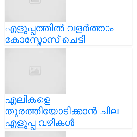
എളുപ്പത്തിൽ വളർത്താം
കോസ്മോസ് ചെടി
എലികളെ
തുരത്തിയോടിക്കാൻ ചില
എളുപ്പ വഴികൾ