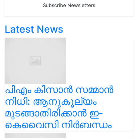
Subscribe Newsletters
Latest News
പിഎം കിസാൻ സമ്മാൻ
നിധി: ആനുകൂല്യം
മുടങ്ങാതിരിക്കാൻ ഇ-
കെവൈസി നിർബന്ധം