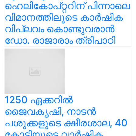
ഹെലികോപ്റ്ററിന് പിന്നാലെ
വിമാനത്തിലൂടെ കാർഷിക
വിപ്ലവം കൊണ്ടുവരാൻ
ഡോ. രാജാരാം ത്രിപാഠി
1250 ഏക്കറിൽ
ജൈവകൃഷി, നാടൻ
പശുക്കളുടെ ക്ഷീരശാല, 40
കോടിയുടെ വാർഷിക