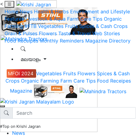
<
Home
News
Health & Herbs
Environment and Lifestyle
Features
Livestock & Aqua
Farm Care Tips
Organic
Farming
#FTB
Vegetables
Fruits
Spices & Cash Crops
Grain & Pulses
Flowers
Taste & Travel
Web Stories
Food Receipes
Monthly Reminders
Magazine
Directory
മലയാളം
MFOI 2024
Vegetables
Fruits
Flowers
Spices & Cash
Crops
Organic Farming
Farm Care Tips
Food Receipes
Magazine
#Top on Krishi Jagran
News