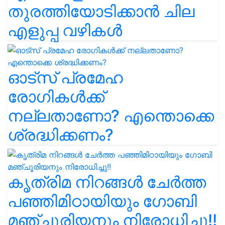
തുരത്തിയോടിക്കാൻ ചില
എളുപ്പ വഴികൾ
ഓട്സ് പ്രമേഹ
രോഗികൾക്ക്
നല്ലതാണോ? എന്തൊക്കെ
ശ്രദ്ധിക്കണം?
കൃത്രിമ നിറങ്ങൾ ചേർത്ത
പഞ്ഞിമിഠായിയും ഗോബി
മഞ്ചൂരിയനും നിരോധിച്ചു!!