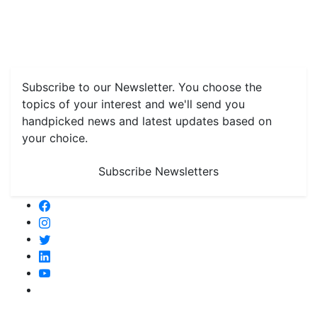
Features
Livestock & Aqua
Farm Care Tips
Organic
Farming
#FTB
Vegetables
Fruits
Spices & Cash Crops
Grain & Pulses
Flowers
Taste & Travel
Food Receipes
Monthly Reminders
Subscribe to our Newsletter. You choose the
topics of your interest and we'll send you
handpicked news and latest updates based on
your choice.
Subscribe Newsletters