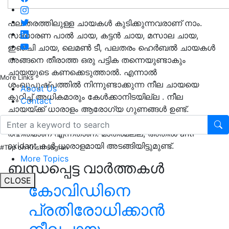
പല തരത്തിലുള്ള ചായകൾ കുടിക്കുന്നവരാണ് നാം.
സാധാരണ പാൽ ചായ, കട്ടൻ ചായ, മസാല ചായ,
ഇഞ്ചി ചായ, ലെമൺ ടീ, പലതരം ഹെർബൽ ചായകൾ
അങ്ങനെ തീരാത്ത ഒരു പട്ടിക തന്നെയുണ്ടാകും
ചായയുടെ കണക്കെടുത്താൽ. എന്നാൽ
More Links
ശംഖുപുഷ്പത്തിൽ നിന്നുണ്ടാക്കുന്ന നീല ചായയെ
About Us
കുറിച്ച് അധികമാരും കേൾക്കാനിടയില്ല . നീല
Contact
ചായയ്ക്ക് ധാരാളം ആരോഗ്യ ഗുണങ്ങൾ ഉണ്ട്.
ഏറ്റവും മികച്ച കാര്യം അത് തികച്ചും caffeine
രഹിതമാണ് എന്നതാണ്. മാത്രമല്ല, അതിൽ anti-
oxidant കൾ ധാരാളമായി അടങ്ങിയിട്ടുമുണ്ട്.
#Top on Krishi Jagran
More Topics
ബന്ധപ്പെട്ട വാർത്തകൾ
CLOSE
കോവിഡിനെ
പ്രതിരോധിക്കാൻ