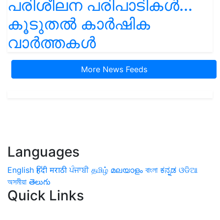
പരിശീലന പരിപാടികൾ...
കൂടുതൽ കാർഷിക
വാർത്തകൾ
More News Feeds
Languages
English
हिंदी
मराठी
ਪੰਜਾਬੀ
தமிழ்
മലയാളം
বাংলা
ಕನ್ನಡ
ଓଡିଆ
অসমীয়া
తెలుగు
Quick Links
Home
News
Health & Herbs
Environment and Lifestyle