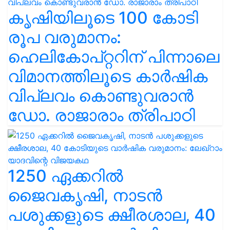
കൃഷിയിലൂടെ 100 കോടി
രൂപ വരുമാനം:
ഹെലികോപ്റ്ററിന് പിന്നാലെ
വിമാനത്തിലൂടെ കാർഷിക
വിപ്ലവം കൊണ്ടുവരാൻ
ഡോ. രാജാരാം ത്രിപാഠി
1250 ഏക്കറിൽ
ജൈവകൃഷി, നാടൻ
പശുക്കളുടെ ക്ഷീരശാല, 40