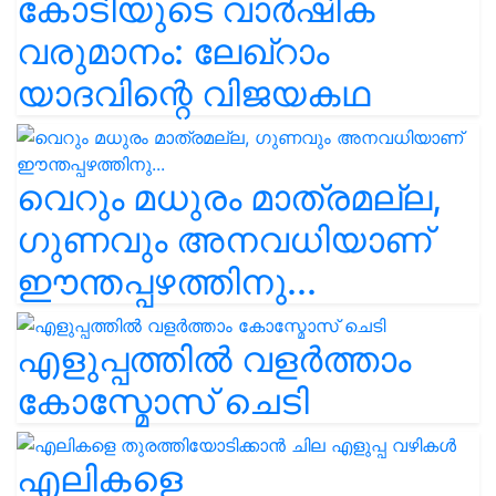
കോടിയുടെ വാർഷിക
വരുമാനം: ലേഖ്‌റാം
യാദവിന്റെ വിജയകഥ
വെറും മധുരം മാത്രമല്ല,
ഗുണവും അനവധിയാണ്
ഈന്തപ്പഴത്തിനു...
എളുപ്പത്തിൽ വളർത്താം
കോസ്മോസ് ചെടി
എലികളെ