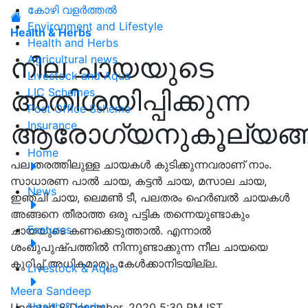
കോഴി വളർത്തൽ
Environment and Lifestyle
Health & Herbs
Health and Herbs
നീല ചായയുടെ
Agricultural news
Livestock and Aqua
അതിശയിപ്പിക്കുന്ന
LIC Schemes
Post Office Scheme
ആരോഗ്യനുകൂല്യങ്
Insurance
Home
പല തരത്തിലുള്ള ചായകൾ കുടിക്കുന്നവരാണ് നാം.
സാധാരണ പാൽ ചായ, കട്ടൻ ചായ, മസാല ചായ,
News
ഇഞ്ചി ചായ, ലെമൺ ടീ, പലതരം ഹെർബൽ ചായകൾ
അങ്ങനെ തീരാത്ത ഒരു പട്ടിക തന്നെയുണ്ടാകും
Features
ചായയുടെ കണക്കെടുത്താൽ. എന്നാൽ
ശംഖുപുഷ്പത്തിൽ നിന്നുണ്ടാക്കുന്ന നീല ചായയെ
കുറിച്ച് അധികമാരും കേൾക്കാനിടയില്ല.
Livestock & Aqua
Meera Sandeep
Health & Herbs
Updated 8 December, 2020 5:30 PM IST