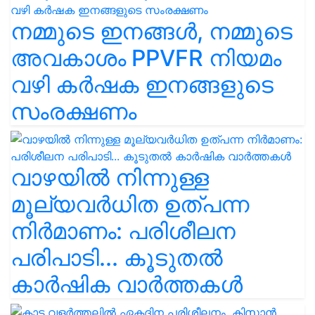
നമ്മുടെ ഇനങ്ങൾ, നമ്മുടെ
അവകാശം PPVFR നിയമം
വഴി കർഷക ഇനങ്ങളുടെ
സംരക്ഷണം
വാഴയിൽ നിന്നുള്ള
മൂല്യവർധിത ഉത്പന്ന
നിർമാണം: പരിശീലന
പരിപാടി... കൂടുതൽ
കാർഷിക വാർത്തകൾ