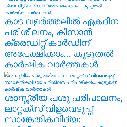
കാട വളര്‍ത്തലിൽ ഏകദിന
പരിശീലനം, കിസാൻ
ക്രെഡിറ്റ് കാർഡിന്
അപേക്ഷിക്കാം... കൂടുതൽ
കാർഷിക വാർത്തകൾ
ശാസ്ത്രീയ പശു പരിപാലനം,
ലാറ്റക്സ് വിളവെടുപ്പ്
സാങ്കേതികവിദ്യ: