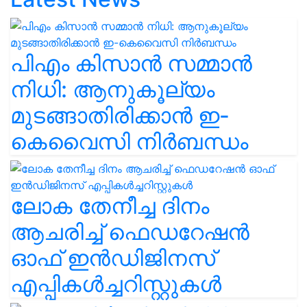
പിഎം കിസാൻ സമ്മാൻ
നിധി: ആനുകൂല്യം
മുടങ്ങാതിരിക്കാൻ ഇ-
കെവൈസി നിർബന്ധം
ലോക തേനീച്ച ദിനം
ആചരിച്ച് ഫെഡറേഷൻ
ഓഫ് ഇൻഡിജിനസ്
എപ്പികൾച്ചറിസ്റ്റുകൾ