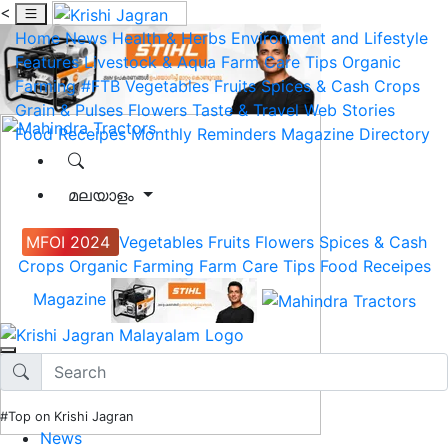
<
Home
News
Health & Herbs
Environment and Lifestyle
Features
Livestock & Aqua
Farm Care Tips
Organic
Farming
#FTB
Vegetables
Fruits
Spices & Cash Crops
Grain & Pulses
Flowers
Taste & Travel
Web Stories
Food Receipes
Monthly Reminders
Magazine
Directory
മലയാളം
MFOI 2024
Vegetables
Fruits
Flowers
Spices & Cash
Crops
Organic Farming
Farm Care Tips
Food Receipes
Magazine
#Top on Krishi Jagran
News