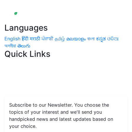
Languages
English
हिंदी
मराठी
ਪੰਜਾਬੀ
தமிழ்
മലയാളം
বাংলা
ಕನ್ನಡ
ଓଡିଆ
অসমীয়া
తెలుగు
Quick Links
Home
News
Health & Herbs
Environment and Lifestyle
Features
Livestock & Aqua
Farm Care Tips
Organic
Farming
#FTB
Vegetables
Fruits
Spices & Cash Crops
Grain & Pulses
Flowers
Taste & Travel
Food Receipes
Monthly Reminders
Subscribe to our Newsletter. You choose the
topics of your interest and we'll send you
handpicked news and latest updates based on
your choice.