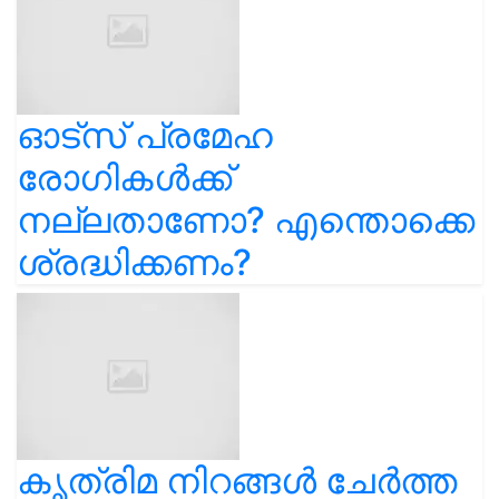
ഓട്സ് പ്രമേഹ
രോഗികൾക്ക്
നല്ലതാണോ? എന്തൊക്കെ
ശ്രദ്ധിക്കണം?
കൃത്രിമ നിറങ്ങൾ ചേർത്ത