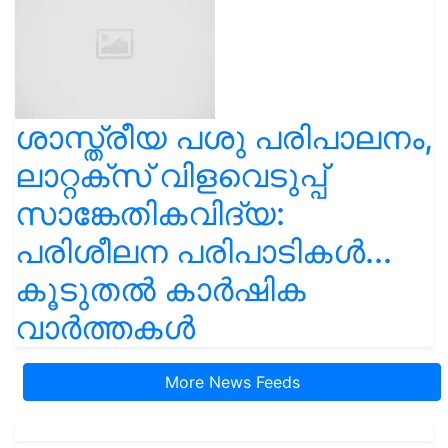
ശാസ്ത്രീയ പശു പരിപാലനം,
ലാറ്റക്സ് വിളവെടുപ്പ്
സാങ്കേതികവിദ്യ:
പരിശീലന പരിപാടികൾ...
കൂടുതൽ കാർഷിക
വാർത്തകൾ
More News Feeds