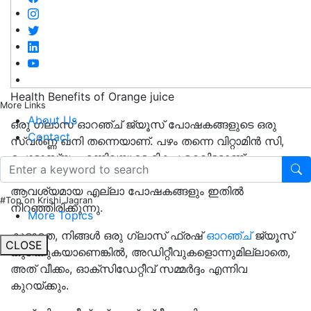
Health Benefits of Orange juice
More Links
About Us
ഒരു ഗ്ലാസ് ഓറഞ്ച് ജ്യൂസ് പോഷകങ്ങളുടെ ഒരു
Contact
സ്വർണ്ണ ഖനി തന്നെയാണ്. പഴം തന്നെ വിറ്റാമിൻ സി,
പൊട്ടാസ്യം എന്നിവയുടെ മികച്ച ഉറവിടമാണ്,
വിശ്വസിച്ചാലും ഇല്ലെങ്കിലും, നിങ്ങൾക്ക് ദിവസേന
ആവശ്യമായ എല്ലാ പോഷകങ്ങളും ഇതിൽ
#Top on Krishi Jagran
നിറഞ്ഞിരിക്കുന്നു.
More Topics
കൂടാതെ, നിങ്ങൾ ഒരു ഗ്ലാസ് ഫ്രഷ്
ഓറഞ്ച്
ജ്യൂസ്
CLOSE
കുടിക്കുകയാണെങ്കിൽ, അഡിറ്റീവുകളൊന്നുമില്ലാതെ,
അത് വീക്കം, ഓക്സിഡേറ്റീവ് സമ്മർദ്ദം എന്നിവ
കുറയ്ക്കും.