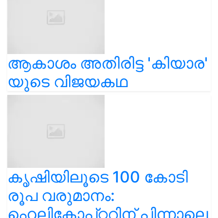
ആകാശം അതിരിട്ട 'കിയാര'
യുടെ വിജയകഥ
കൃഷിയിലൂടെ 100 കോടി
രൂപ വരുമാനം:
ഹെലികോപ്റ്ററിന് പിന്നാലെ