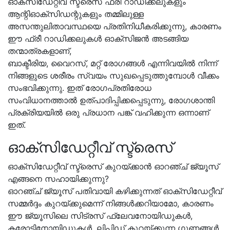
ഓക്‌സിഡേറ്റീവ് സ്ട്രെസ് ഫ്രീ റാഡിക്കലുകളും
ആന്റിഓക്‌സിഡന്റുകളും തമ്മിലുള്ള
അസന്തുലിതാവസ്ഥയെ പ്രതിനിധീകരിക്കുന്നു, കാരണം
ഈ ഫ്രീ റാഡിക്കലുകൾ ഓക്സിജൻ അടങ്ങിയ
തന്മാത്രകളാണ്,
ബാക്ടീരിയ, വൈറസ്, മറ്റ് രോഗങ്ങൾ എന്നിവയിൽ നിന്ന്
നിങ്ങളുടെ ശരീരം സ്വയം സുഖപ്പെടുത്തുമ്പോൾ വീക്കം
സംഭവിക്കുന്നു. ഇത് രോഗപ്രതിരോധ
സംവിധാനത്താൽ ഉത്പാദിപ്പിക്കപ്പെടുന്നു, രോഗശാന്തി
പ്രക്രിയയിൽ ഒരു പ്രധാന പങ്ക് വഹിക്കുന്ന ഒന്നാണ്
ഇത്.
ഓക്സിഡേറ്റീവ് സ്ട്രെസ്
ഓക്സിഡേറ്റീവ് സ്ട്രെസ് കുറയ്ക്കാൻ ഓറഞ്ച് ജ്യൂസ്
എങ്ങനെ സഹായിക്കുന്നു?
ഓറഞ്ച് ജ്യൂസ് പതിവായി കഴിക്കുന്നത് ഓക്സിഡേറ്റീവ്
സമ്മർദ്ദം കുറയ്ക്കുമെന്ന് നിങ്ങൾക്കറിയാമോ, കാരണം
ഈ ജ്യൂസിലെ സിട്രസ് ഫ്ലേവനോയിഡുകൾ,
കരോട്ടിനോയിഡുകൾ, ലിപിഡ് കുറയ്ക്കുന്ന ഗുണങ്ങൾ