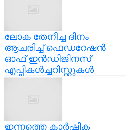
ലോക തേനീച്ച ദിനം
ആചരിച്ച് ഫെഡറേഷൻ
ഓഫ് ഇൻഡിജിനസ്
എപ്പികൾച്ചറിസ്റ്റുകൾ
ഇന്നത്തെ കാർഷിക