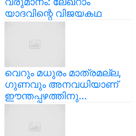
വരുമാനം: ലേഖ്‌റാം
യാദവിന്റെ വിജയകഥ
വെറും മധുരം മാത്രമല്ല,
ഗുണവും അനവധിയാണ്
ഈന്തപ്പഴത്തിനു...