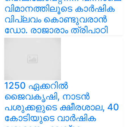
വിമാനത്തിലൂടെ കാർഷിക
വിപ്ലവം കൊണ്ടുവരാൻ
ഡോ. രാജാരാം ത്രിപാഠി
1250 ഏക്കറിൽ
ജൈവകൃഷി, നാടൻ
പശുക്കളുടെ ക്ഷീരശാല, 40
കോടിയുടെ വാർഷിക