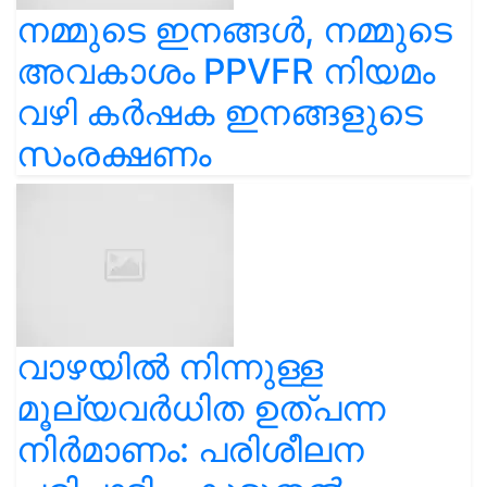
നമ്മുടെ ഇനങ്ങൾ, നമ്മുടെ
അവകാശം PPVFR നിയമം
വഴി കർഷക ഇനങ്ങളുടെ
സംരക്ഷണം
വാഴയിൽ നിന്നുള്ള
മൂല്യവർധിത ഉത്പന്ന
നിർമാണം: പരിശീലന