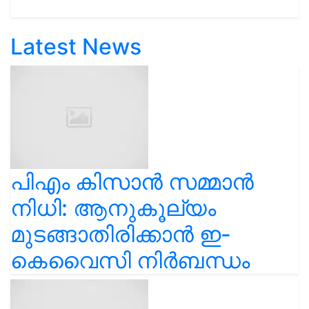
Latest News
പിഎം കിസാൻ സമ്മാൻ
നിധി: ആനുകൂല്യം
മുടങ്ങാതിരിക്കാൻ ഇ-
കെവൈസി നിർബന്ധം