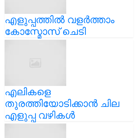
എളുപ്പത്തിൽ വളർത്താം
കോസ്മോസ് ചെടി
എലികളെ
തുരത്തിയോടിക്കാൻ ചില
എളുപ്പ വഴികൾ