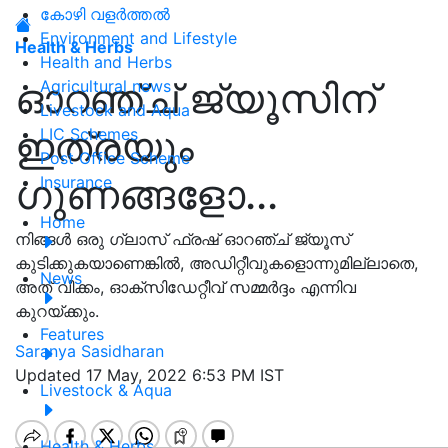
കോഴി വളർത്തൽ
Environment and Lifestyle
Health & Herbs
Health and Herbs
ഓറഞ്ച് ജ്യൂസിന്
Agricultural news
Livestock and Aqua
ഇത്രയും
LIC Schemes
Post Office Scheme
ഗുണങ്ങളോ...
Insurance
Home
നിങ്ങൾ ഒരു ഗ്ലാസ് ഫ്രഷ് ഓറഞ്ച് ജ്യൂസ്
കുടിക്കുകയാണെങ്കിൽ, അഡിറ്റീവുകളൊന്നുമില്ലാതെ,
News
അത് വീക്കം, ഓക്സിഡേറ്റീവ് സമ്മർദ്ദം എന്നിവ
കുറയ്ക്കും.
Features
Saranya Sasidharan
Updated 17 May, 2022 6:53 PM IST
Livestock & Aqua
Health & Herbs